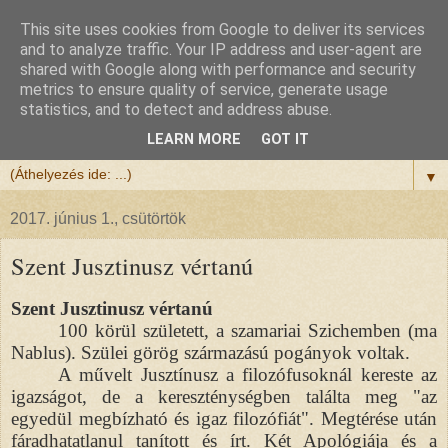
This site uses cookies from Google to deliver its services
Félix atya
and to analyze traffic. Your IP address and user-agent are
shared with Google along with performance and security
metrics to ensure quality of service, generate usage
Szeretettel köszöntöm a honlapomra ellátogatót.
statistics, and to detect and address abuse.
Isten hozta!
LEARN MORE
GOT IT
▼
2017. június 1., csütörtök
Szent Jusztinusz vértanú
Szent Jusztinusz vértanú
100 körül született, a szamariai Szichemben (ma
Nablus). Szülei görög származású pogányok voltak.
A művelt Jusztínusz a filozófusoknál kereste az
igazságot, de a kereszténységben találta meg "az
egyedül megbízható és igaz filozófiát". Megtérése után
fáradhatatlanul tanított és írt. Két Apológiája és a