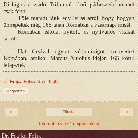
Dialógus a zsidó Trifonnal című párbeszéde maradt
csak fenn.
Tőle maradt ránk egy leírás arról, hogy hogyan
ünnepelték még 165 táján Rómában a vasárnapi misét.
Rómában iskolát nyitott, és nyilvános vitákat
tartott.
Hat társával együtt vértanúságot szenvedett
Rómában, amikor Marcus Aurelius idején 165 körül
lefejezték.
Dr. Frajka Félix
dátum:
8:30
Megosztás
‹
›
Főoldal
Internetes verzió megtekintése
Dr. Frajka Félix