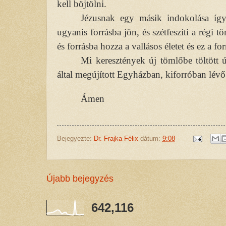
kell böjtölni.
Jézusnak egy másik indokolása így
ugyanis forrásba jön, és szétfeszíti a régi t
és forrásba hozza a vallásos életet és ez a fo
Mi keresztények új tömlőbe töltött 
által megújított Egyházban, kiforróban lévő
Ámen
Bejegyezte:
Dr. Frajka Félix
dátum:
9:08
Újabb bejegyzés
642,116