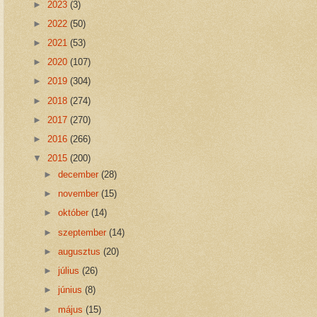
►
2023
(3)
►
2022
(50)
►
2021
(53)
►
2020
(107)
►
2019
(304)
►
2018
(274)
►
2017
(270)
►
2016
(266)
▼
2015
(200)
►
december
(28)
►
november
(15)
►
október
(14)
►
szeptember
(14)
►
augusztus
(20)
►
július
(26)
►
június
(8)
►
május
(15)