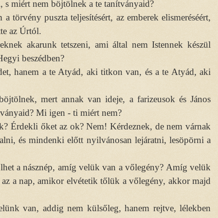
i, s miért nem böjtölnek a te tanítványaid?
 törvény puszta teljesítésért, az emberek elismeréséért,
e az Úrtól.
eknek akarunk tetszeni, ami által nem Istennek készül
 Hegyi beszédben?
et, hanem a te Atyád, aki titkon van, és a te Atyád, aki
öjtölnek, mert annak van ideje, a farizeusok és János
ítványaid? Mi igen - ti miért nem?
ek? Érdekli őket az ok? Nem! Kérdeznek, de nem várnak
lni, és mindenki előtt nyilvánosan lejáratni, lesöpörni a
tölhet a násznép, amíg velük van a vőlegény? Amíg velük
 az a nap, amikor elvétetik tőlük a vőlegény, akkor majd
elünk van, addig nem külsőleg, hanem rejtve, lélekben