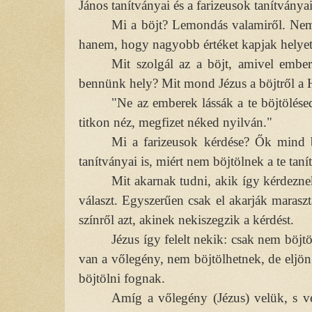
János tanítványai és a farizeusok tanítványa
Mi a böjt? Lemondás valamiről. Nem a
hanem, hogy nagyobb értéket kapjak helyett
Mit szolgál az a böjt, amivel ember
bennünk hely? Mit mond Jézus a böjtről a
"Ne az emberek lássák a te böjtölésed
titkon néz, megfizet néked nyilván."
Mi a farizeusok kérdése? Ők mind b
tanítványai is, miért nem böjtölnek a te tan
Mit akarnak tudni, akik így kérdezn
választ. Egyszerűen csak el akarják maraszta
színről azt, akinek nekiszegzik a kérdést.
Jézus így felelt nekik: csak nem böj
van a vőlegény, nem böjtölhetnek, de eljön
böjtölni fognak.
Amíg a vőlegény (Jézus) velük, s v