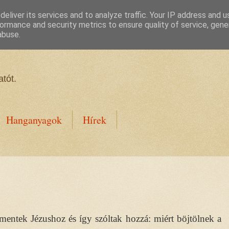
eliver its services and to analyze traffic. Your IP address and 
ormance and security metrics to ensure quality of service, gen
abuse.
tót.
Hanganyagok
Hírek
amentek Jézushoz és így szóltak hozzá: miért böjtölnek a