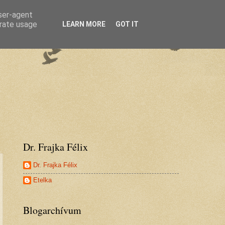
user-agent
erate usage
LEARN MORE
GOT IT
Dr. Frajka Félix
Dr. Frajka Félix
Etelka
Blogarchívum