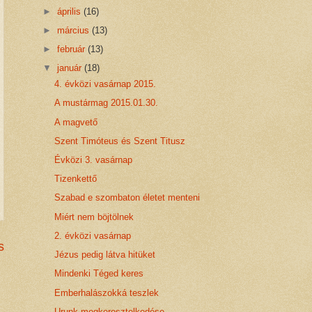
►
április
(16)
►
március
(13)
►
február
(13)
▼
január
(18)
4. évközi vasárnap 2015.
A mustármag 2015.01.30.
A magvető
Szent Timóteus és Szent Titusz
Évközi 3. vasárnap
Tizenkettő
Szabad e szombaton életet menteni
Miért nem böjtölnek
2. évközi vasárnap
s
Jézus pedig látva hitüket
Mindenki Téged keres
Emberhalászokká teszlek
Urunk megkeresztelkedése