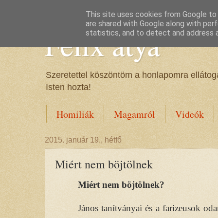
This site uses cookies from Google to d
are shared with Google along with perf
Félix atya
statistics, and to detect and address 
Szeretettel köszöntöm a honlapomra ellátoga
Isten hozta!
Homiliák
Magamról
Videók
2015. január 19., hétfő
Miért nem böjtölnek
Miért nem böjtölnek?
János tanítványai és a farizeusok od