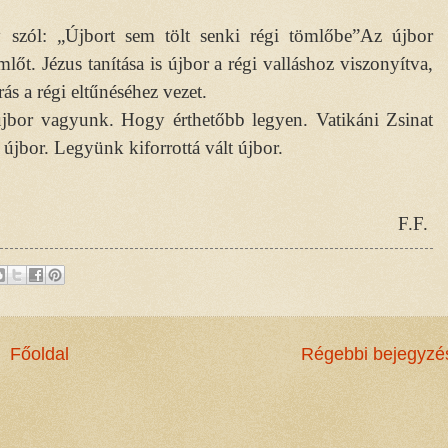
 szól: „Újbort sem tölt senki régi tömlőbe”Az újbor
ömlőt. Jézus tanítása is újbor a régi valláshoz viszonyítva,
rrás a régi eltűnéséhez vezet.
újbor vagyunk. Hogy érthetőbb legyen. Vatikáni Zsinat
 újbor. Legyünk kiforrottá vált újbor.
F.F.
Főoldal
Régebbi bejegyzé