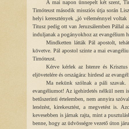
A mai napon ünnepelt két szent, Tim
Timóteust második missziós útja során Lisz
helyi keresztények „jó véleménnyel voltak r
Titusz pedig ott van Jeruzsálemben Pállal 
induljanak a pogányokhoz az evangélium hi
Mindketten látták Pál apostolt, teh
követve. Pál apostol szinte a mai evangéliu
Timóteust.
Kérve kérlek az Istenre és Krisztus
eljövetelére és országára: hirdesd az evangél
Ma nekünk szólnak a páli szavak. 
evangéliumot! Az igehirdetés nélkül nem i
betűszerinti értelemben, nem annyira szóval
lenézést, kirekesztést, a megvetést is. 
kevesebben is járnak rajta, mint a pusztulá
benne, hogy az üdvösségre vezető úton jár