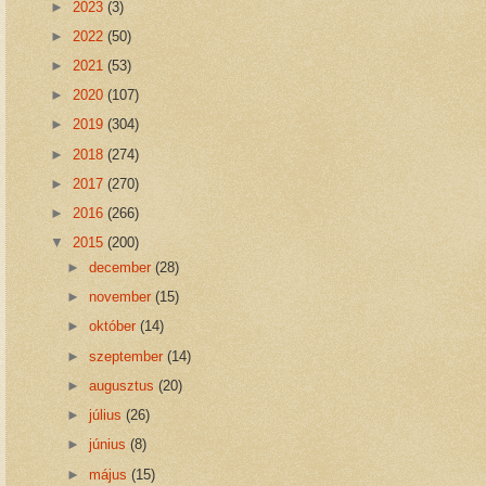
►
2023
(3)
►
2022
(50)
►
2021
(53)
►
2020
(107)
►
2019
(304)
►
2018
(274)
►
2017
(270)
►
2016
(266)
▼
2015
(200)
►
december
(28)
►
november
(15)
►
október
(14)
►
szeptember
(14)
►
augusztus
(20)
►
július
(26)
►
június
(8)
►
május
(15)