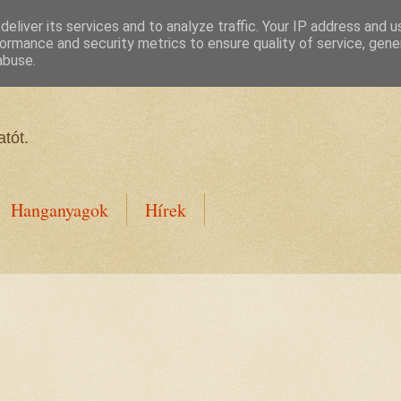
eliver its services and to analyze traffic. Your IP address and 
ormance and security metrics to ensure quality of service, gen
abuse.
tót.
Hanganyagok
Hírek