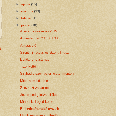
►
április
(16)
►
március
(13)
►
február
(13)
▼
január
(18)
4. évközi vasárnap 2015.
A mustármag 2015.01.30.
A magvető
s
Szent Timóteus és Szent Titusz
Évközi 3. vasárnap
Tizenkettő
Szabad e szombaton életet menteni
Miért nem böjtölnek
2. évközi vasárnap
Jézus pedig látva hitüket
Mindenki Téged keres
Emberhalászokká teszlek
Urunk megkeresztelkedése