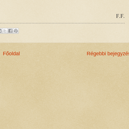
F.F.
Főoldal
Régebbi bejegyzé