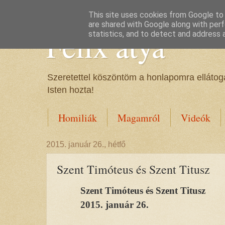
This site uses cookies from Google to d
are shared with Google along with perf
Félix atya
statistics, and to detect and address 
Szeretettel köszöntöm a honlapomra ellátoga
Isten hozta!
Homiliák
Magamról
Videók
2015. január 26., hétfő
Szent Timóteus és Szent Titusz
Szent Timóteus és Szent Titusz
2015. január 26.