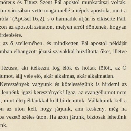
óteus és Titusz Szent Pál apostol munkatársai voltak.
tra városában vette maga mellé a népek apostola, mert a
óla” (ApCsel 16,2), s ő harmadik útján is elkísérte Pált.
azon az apostoli zsinaton, melyen arról döntenek, hogyan
rdetésére.
át az ő szellemében, és mindketten Pál apostol példáját
mban elhangzott jézusi szavakkal buzdította őket, illetve
 Jézusra, aki ítélkezni fog élők és holtak fölött, az Ő
iumot, állj vele elő, akár alkalmas, akár alkalmatlan.
Keresztények vagyunk és kötelességünk is hirdetni az
s lennénk igazi keresztények! Igaz, az evangéliumot nem
, mint életpéldánkkal kell hirdetnünk. Vállalnunk kell a
Azon az úton kell, hogy járjunk, ami keskeny, még ha
sba vezető széles úton. Ha azon járunk, biztosak lehetünk
unk.