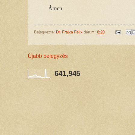
Ámen
Bejegyezte:
Dr. Frajka Félix
dátum:
8:20
Újabb bejegyzés
641,945