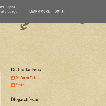
user-agent
erate usage
LEARN MORE
GOT IT
Dr. Frajka Félix
Dr. Frajka Félix
Etelka
Blogarchívum