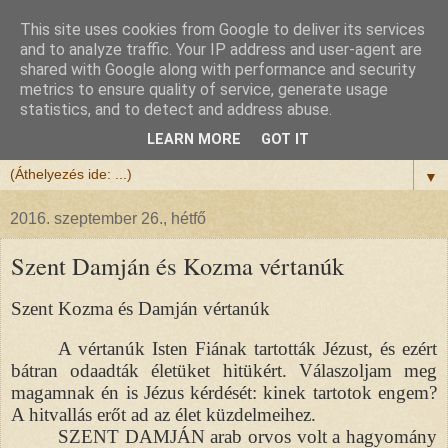
This site uses cookies from Google to deliver its services
Félix atya
and to analyze traffic. Your IP address and user-agent are
shared with Google along with performance and security
metrics to ensure quality of service, generate usage
Szeretettel köszöntöm a honlapomra ellátogatót.
statistics, and to detect and address abuse.
Isten hozta!
LEARN MORE
GOT IT
▼
2016. szeptember 26., hétfő
Szent Damján és Kozma vértanúk
Szent Kozma és Damján vértanúk
A vértanúk Isten Fiának tartották Jézust, és ezért
bátran odaadták életüket hitükért. Válaszoljam meg
magamnak én is Jézus kérdését: kinek tartotok engem?
A hitvallás erőt ad az élet küzdelmeihez.
SZENT DAMJÁN arab orvos volt a hagyomány