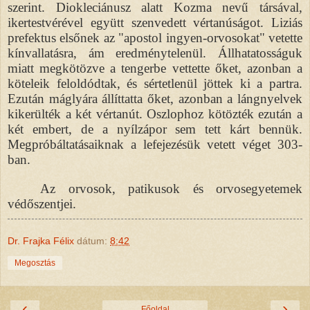
szerint. Diokleciánusz alatt Kozma nevű társával,
ikertestvérével együtt szenvedett vértanúságot. Liziás
prefektus elsőnek az "apostol ingyen-orvosokat" vetette
kínvallatásra, ám eredménytelenül. Állhatatosságuk
miatt megkötözve a tengerbe vettette őket, azonban a
köteleik feloldódtak, és sértetlenül jöttek ki a partra.
Ezután máglyára állíttatta őket, azonban a lángnyelvek
kikerülték a két vértanút. Oszlophoz kötözték ezután a
két embert, de a nyílzápor sem tett kárt bennük.
Megpróbáltatásaiknak a lefejezésük vetett véget 303-
ban.
Az orvosok, patikusok és orvosegyetemek
védőszentjei.
Dr. Frajka Félix
dátum:
8:42
Megosztás
‹
›
Főoldal