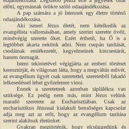
elajándékozása. Legszebb példa erre a jegyesek oltár
előtti, egymásnak örökre szóló odaajándékozása.
A pap számára a jó Istennek egy életre történő
odaajándékozása.
Aki ismeri Jézus életét, nem kételkedik az
evangélista vallomásában, amely szerint szerette övéit,
mindvégig szerette őket. Ezért érthető, ha Ő is a
legtöbbet akarta nekünk adni. Nem csupán tanítását,
csodáinak emlékezetét, kegyelmeinek kincsestárát,
hanem önmagát.
Isteni tekintetével végigjárta az emberi történet
keresztútját, és világosan látta, hogy a megváltás művét,
az evangélium ügyét csak szeretettel, szeretetből fakadó
lelkesedéssel lehet győzelemre vinni.
Ennek a szeretetnek azonban táplálékra van
szüksége. Ez pedig nem más, mint Jézus velünk
maradó szeretete az Eucharisztiában. Csak az
eucharisztikus Jézussal kialakult bensőséges kapcsolat
adja meg azt az erőt, hogy az evangélium tanítása
szerint alakítsuk életünket.
Gyakran megtörténik, hogy elcsüggedünk és