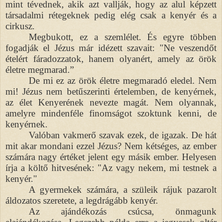
mint tévednek, akik azt vallják, hogy az alul képzett
társadalmi rétegeknek pedig elég csak a kenyér és a
cirkusz.
Megbukott, ez a szemlélet. És egyre többen
fogadják el Jézus már idézett szavait: "Ne veszendőt
ételért fáradozzatok, hanem olyanért, amely az örök
életre megmarad.”
De mi ez az örök életre megmaradó eledel. Nem
mi! Jézus nem betűszerinti értelemben, de kenyérnek,
az élet Kenyerének nevezte magát. Nem olyannak,
amelyre mindenféle finomságot szoktunk kenni, de
kenyérnek.
Valóban vakmerő szavak ezek, de igazak. De hát
mit akar mondani ezzel Jézus? Nem kétséges, az ember
számára nagy értéket jelent egy másik ember. Helyesen
írja a költő hitvesének: "Az vagy nekem, mi testnek a
kenyér."
A gyermekek számára, a szüleik rájuk pazarolt
áldozatos szeretete, a legdrágább kenyér.
Az ajándékozás csúcsa, önmagunk