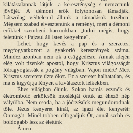
kilátástalannak látjuk. a kereszténység s nemzetünk
jövőjét. A démoni erők folytonosan támadják.
Látszólag védtelenül állunk a támadások tüzében.
Mégsem szabad elvesztenünk a reményt, mert a démoni
erőkkel szembeni harcunkban „tudni mégis, hogy
felettünk / Pajzsul áll Isten kegyelme".
Lehet, hogy kevés a pap és a szerzetes,
megfogyatkozott a gyakorló keresztények száma.
Mindez azonban nem ok a csüggedésre. Annak idején
elég volt tizenkét apostol, hogy Krisztus világosságát
fölragyogtassák a pogány világban. Vajon miért? Mert
Krisztus szeretete űzte őket. Ez a szeretet halhatatlan, és
ma is kigyújtja fényeit a kiválasztott lelkekben.
Éhes világban élünk. Sokan hamis eszmék és
életromboló erkölcsök moslékját öntik az éhező nép
vályúiba. Nem csoda, ha a jóérzésűek megundorodnak
tőle. Jézus kenyeret kínál, az igazi élet kenyerét:
Önmagát. Minél többen elfogadjuk Őt, annál szebb és
boldogabb lesz az életünk
Ámen.