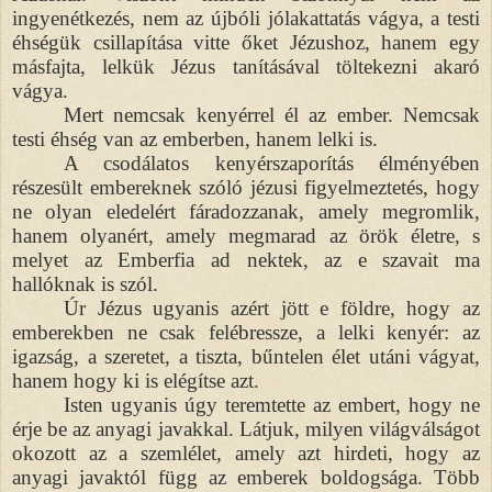
ingyenétkezés, nem az újbóli jólakattatás vágya, a testi
éhségük csillapítása vitte őket Jézushoz, hanem egy
másfajta, lelkük Jézus tanításával töltekezni akaró
vágya.
Mert nemcsak kenyérrel él az ember. Nemcsak
testi éhség van az emberben, hanem lelki is.
A csodálatos kenyérszaporítás élményében
részesült embereknek szóló jézusi figyelmeztetés, hogy
ne olyan eledelért fáradozzanak, amely megromlik,
hanem olyanért, amely megmarad az örök életre, s
melyet az Emberfia ad nektek, az e szavait ma
hallóknak is szól.
Úr Jézus ugyanis azért jött e földre, hogy az
emberekben ne csak felébressze, a lelki kenyér: az
igazság, a szeretet, a tiszta, bűntelen élet utáni vágyat,
hanem hogy ki is elégítse azt.
Isten ugyanis úgy teremtette az embert, hogy ne
érje be az anyagi javakkal. Látjuk, milyen világválságot
okozott az a szemlélet, amely azt hirdeti, hogy az
anyagi javaktól függ az emberek boldogsága. Több