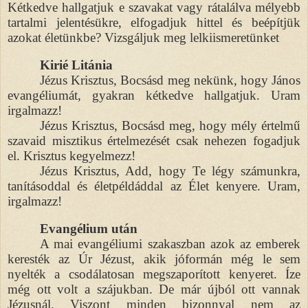
Kétkedve hallgatjuk e szavakat vagy rátalálva mélyebb
tartalmi jelentésükre, elfogadjuk hittel és beépítjük
azokat életünkbe? Vizsgáljuk meg lelkiismeretünket
Kirié Litánia
Jézus Krisztus, Bocsásd meg nekünk, hogy János
evangéliumát, gyakran kétkedve hallgatjuk. Uram
irgalmazz!
Jézus Krisztus, Bocsásd meg, hogy mély értelmű
szavaid misztikus értelmezését csak nehezen fogadjuk
el. Krisztus kegyelmezz!
Jézus Krisztus, Add, hogy Te légy számunkra,
tanításoddal és életpéldáddal az Élet kenyere. Uram,
irgalmazz!
Evangélium után
A mai evangéliumi szakaszban azok az emberek
keresték az Úr Jézust, akik jóformán még le sem
nyelték a csodálatosan megszaporított kenyeret. Íze
még ott volt a szájukban. De már újból ott vannak
Jézusnál. Viszont minden bizonnyal nem az