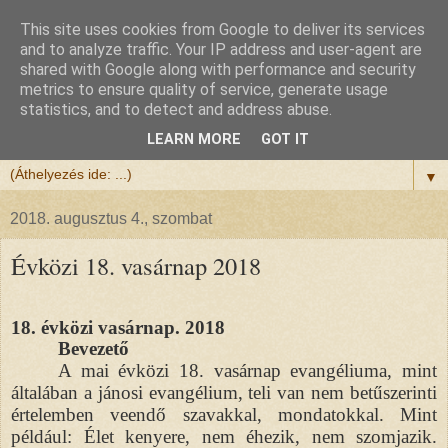
This site uses cookies from Google to deliver its services
Félix atya
and to analyze traffic. Your IP address and user-agent are
shared with Google along with performance and security
metrics to ensure quality of service, generate usage
Szeretettel köszöntöm a honlapomra ellátogatót.
statistics, and to detect and address abuse.
Isten hozta!
LEARN MORE
GOT IT
▼
2018. augusztus 4., szombat
Évközi 18. vasárnap 2018
18. évközi vasárnap. 2018
Bevezető
A mai évközi 18. vasárnap evangéliuma, mint
általában a jánosi evangélium, teli van nem betűszerinti
értelemben veendő szavakkal, mondatokkal. Mint
például: Élet kenyere, nem éhezik, nem szomjazik.