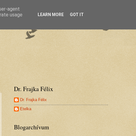
user-agent
erate usage
LEARN MORE
GOT IT
Dr. Frajka Félix
Dr. Frajka Félix
Etelka
Blogarchívum