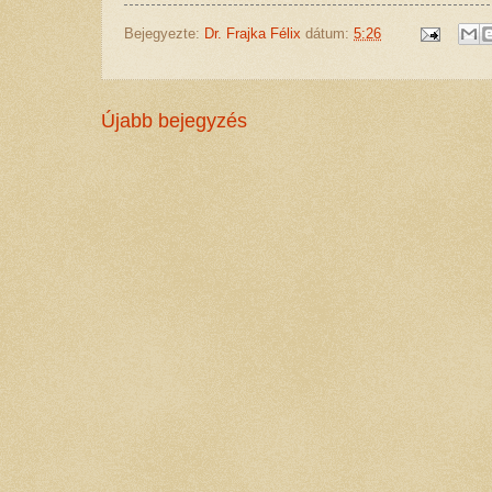
Bejegyezte:
Dr. Frajka Félix
dátum:
5:26
Újabb bejegyzés