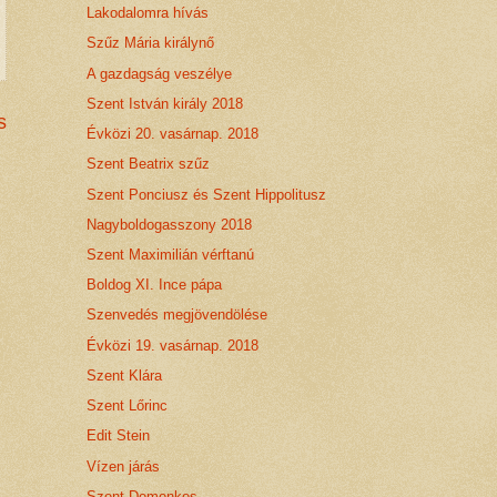
Lakodalomra hívás
Szűz Mária királynő
A gazdagság veszélye
Szent István király 2018
s
Évközi 20. vasárnap. 2018
Szent Beatrix szűz
Szent Ponciusz és Szent Hippolitusz
Nagyboldogasszony 2018
Szent Maximilián vérftanú
Boldog XI. Ince pápa
Szenvedés megjövendölése
Évközi 19. vasárnap. 2018
Szent Klára
Szent Lőrinc
Edit Stein
Vízen járás
Szent Domonkos