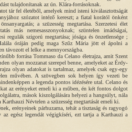
dást tulajdonítanak az ún. Klára-forrásoknak.
 tár fel életéből, amelyek mind isteni kiválasztottságát
nyjához szózatot intéző kereszt; a fiatal korától önként
 önsanyargatás; a szüzesség megtartása. Szerzetesi élet
mutatás más nemesasszonyoknak; szüntelen imádságai,
esi regulák szigorú megtartása; jósága és önzetlensége ;
 Halála óráján pedig maga Szűz Mária jött el ápolni a
ben távozott el lelke a mennyországba.
zínűbb forrása Tommaso da Celano életrajza, amit Szent
Minden olyan mozzanat szerepel benne, amelyeket az Érdy-
ajza olyan adatokat is tartalmaz, amelyek csak egy-egy
telen művében. A szövegben sok helyen így vezeti be
mindenképpen a legenda pontos idézésére utal. Celano és
kat az erényeket emeli ki a műben, én két fontos dolgot
gálatra, mások kiszolgálására helyezi a hangsúlyt, nála
a Karthauzi Névtelen a szüzesség megtartását emeli ki.
nek, erényeinek párhuzama, tehát a tisztaság és ragyogó
az egész legendát végigkíséri, ezt tartja a Karthauzi a