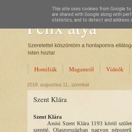
This site uses cookies from Google to d
are shared with Google along with perf
Félix atya
statistics, and to detect and address 
Szeretettel köszöntöm a honlapomra ellátoga
Isten hozta!
Homiliák
Magamról
Videók
2018. augusztus 11., szombat
Szent Klára
Szent Klára
Assisi Szent Klára 1193 körül szület
szentté. Olaszországban nagyon népszerű,