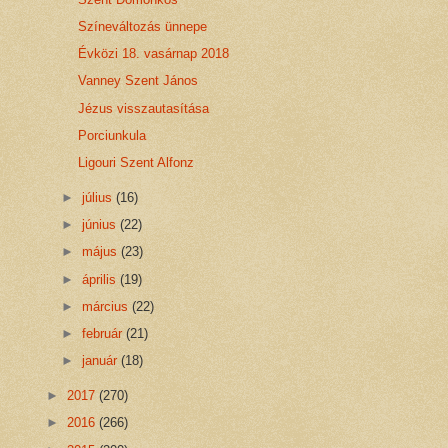
Színeváltozás ünnepe
Évközi 18. vasárnap 2018
Vanney Szent János
Jézus visszautasítása
Porciunkula
Ligouri Szent Alfonz
►
július
(16)
►
június
(22)
►
május
(23)
►
április
(19)
►
március
(22)
►
február
(21)
►
január
(18)
►
2017
(270)
►
2016
(266)