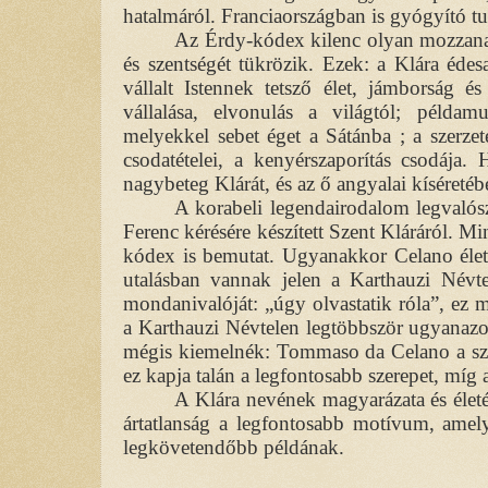
hatalmáról. Franciaországban is gyógyító tu
Az Érdy-kódex kilenc olyan mozzanatot
és szentségét tükrözik. Ezek: a Klára édesa
vállalt Istennek tetsző élet, jámborság és
vállalása, elvonulás a világtól; példa
melyekkel sebet éget a Sátánba ; a szerzet
csodatételei, a kenyérszaporítás csodája.
nagybeteg Klárát, és az ő angyalai kíséreté
A korabeli legendairodalom legvalós
Ferenc kérésére készített Szent Kláráról. 
kódex is bemutat. Ugyanakkor Celano életr
utalásban vannak jelen a Karthauzi Név
mondanivalóját: „úgy olvastatik róla”, ez 
a Karthauzi Névtelen legtöbbször ugyanazo
mégis kiemelnék: Tommaso da Celano a szol
ez kapja talán a legfontosabb szerepet, míg 
A Klára nevének magyarázata és életé
ártatlanság a legfontosabb motívum, amely 
legkövetendőbb példának.