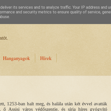
eliver its services and to analyze traffic. Your IP address and 
ormance and security metrics to ensure quality of service, gen
abuse.
tót.
Hanganyagok
Hírek
ett, 1253-ban halt meg, és halála után két évvel avatták
 ő Assisi város védőszentje, és sírja híres gyógyító