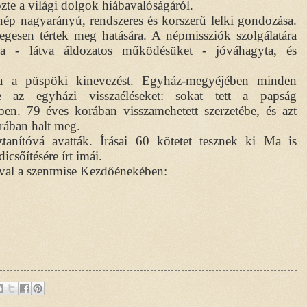
őzte a világi dolgok hiábavalóságáról.
a nép nagyarányú, rendszeres és korszerű lelki gondozása.
gesen tértek meg hatására. A népmissziók szolgálatára
ápa - látva áldozatos működésüket - jóváhagyta, és
ta a püspöki kinevezést. Egyház-megyéjében minden
tte az egyházi visszaéléseket: sokat tett a papság
ben. 79 éves korában visszamehetett szerzetébe, és azt
orában halt meg.
tanítóvá avatták. Írásai 60 kötetet tesznek ki Ma is
icsőítésére írt imái.
val a szentmise Kezdőénekében: