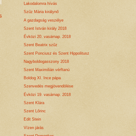
Lakodalomra hívás
Szűz Mária királynő
s
A gazdagság veszélye
Szent István király 2018
Évközi 20. vasárnap. 2018
Szent Beatrix szűz
Szent Ponciusz és Szent Hippolitusz
Nagyboldogasszony 2018
Szent Maximilián vérftanú
Boldog XI. Ince pápa
Szenvedés megjövendölése
Évközi 19. vasárnap. 2018
Szent Klára
Szent Lőrinc
Edit Stein
Vízen járás
Szent Domonkos