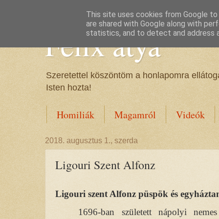
This site uses cookies from Google to d
are shared with Google along with perf
Félix atya
statistics, and to detect and address 
Szeretettel köszöntöm a honlapomra ellátoga
Isten hozta!
Homiliák
Magamról
Videók
2018. augusztus 1., szerda
Ligouri Szent Alfonz
Ligouri szent Alfonz püspök és egyházta
1696-ban született nápolyi nemes