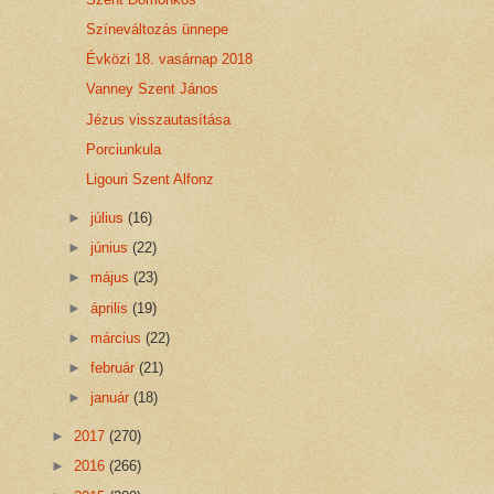
Színeváltozás ünnepe
Évközi 18. vasárnap 2018
Vanney Szent János
Jézus visszautasítása
Porciunkula
Ligouri Szent Alfonz
►
július
(16)
►
június
(22)
►
május
(23)
►
április
(19)
►
március
(22)
►
február
(21)
►
január
(18)
►
2017
(270)
►
2016
(266)