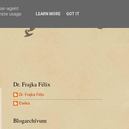
user-agent
erate usage
LEARN MORE
GOT IT
Dr. Frajka Félix
Dr. Frajka Félix
Etelka
Blogarchívum