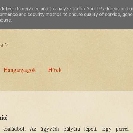
eliver its services and to analyze traffic. Your IP address and 
ormance and security metrics to ensure quality of service, gen
abuse.
tót.
Hanganyagok
Hírek
nító
 családból. Az ügyvédi pályára lépett. Egy perrel