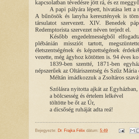
kapcsolatban tévedésre jött rá, és ez meggy
A papi pályára lépett, hivatása lett 
A bűnösök és lanyha keresztények is töme
társulatot szervezett. XIV. Benedek p
Redemptorista szervezet néven terjedt el.
Később engedelmességből elfogad
plébánián missziót tartott, megszünte
életszentségének és képzettségének érdeké
vezette, még ágyhoz kötötten is. 94 éves k
1839-ben szentté, 1871-ben egyház
népszerűek az Oltáriszentség és Szűz Mária d
Méltán imádkozzuk a Zsoltáros szavá
Szólásra nyitotta ajkát az Egyházban,
a bölcsesség és értelem lelkével
töltötte be őt az Úr,
a dicsőség ruháját adta reá!
Bejegyezte:
Dr. Frajka Félix
dátum:
5:49