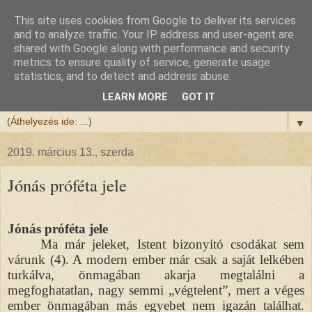
This site uses cookies from Google to deliver its services
Félix atya
and to analyze traffic. Your IP address and user-agent are
shared with Google along with performance and security
metrics to ensure quality of service, generate usage
Szeretettel köszöntöm a honlapomra ellátogatót.
statistics, and to detect and address abuse.
Isten hozta!
LEARN MORE
GOT IT
▼
2019. március 13., szerda
Jónás próféta jele
Jónás próféta jele
Ma már jeleket, Istent bizonyító csodákat sem
várunk (4). A modern ember már csak a saját lelkében
turkálva, önmagában akarja megtalálni a
megfoghatatlan, nagy semmi „végtelent”, mert a véges
ember önmagában más egyebet nem igazán találhat.