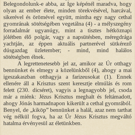
Belegondolunk-e abba, az Ige képénél maradva, hogy
olyan az ember élete, minden törekvésével, harcával,
sikerével és örömével együtt, mintha egy nagy cethal
gyomrának sötétségében vegetálna (4) - a mélyszegény
forradalmár ugyanúgy, mint a tisztes hétköznapi
jólétben élő polgár, vagy a napsütésben, méregdrága
yachtján, az éppen aktuális partnerével sütkérező
dúsgazdag üzletember; - mind, mind halálos
sötétségben élnek.
A legrettenetesebb jel az, amikor az Úr otthagy
bennünket és elmegy a közelünkből (4), ahogy a mai
igeszakaszban otthagyja a farizeusokat (1). Ennek
ellenére áll a Krisztus szent keresztje elmúlás és rom
felett (230. dicséret), vagyis a legnagyobb jel, csoda
már a miénk: Jézus Krisztus meghalt és feltámadott,
ahogy Jónás harmadnapon kikerült a cethal gyomrából.
Benyel, de „kiköp” bennünket a halál, azaz nem tarthat
vég nélkül fogva, ha az Úr Jézus Krisztus megváltó
hatalma érvényesül az életünkben.