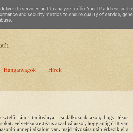
eliver its services and to analyze traffic. Your IP address and 
ormance and security metrics to ensure quality of service, gen
abuse.
tót.
Hanganyagok
Hírek
resztelő János tanítványai csodálkoznak azon, hogy Jézus
sokat. Felvetésükre Jézus azzal válaszol, hogy amíg ő itt van
asonló ünnepi alkalom van, majd távozása után érkezik el a