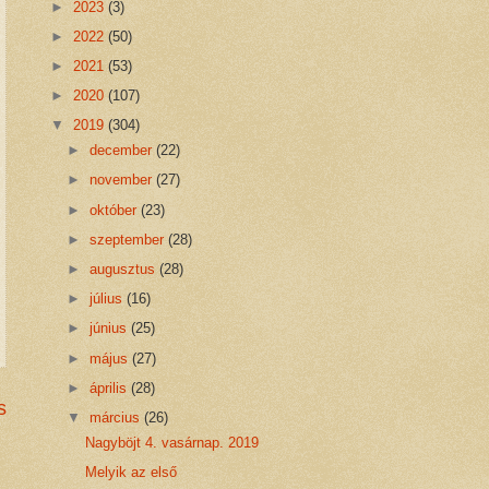
►
2023
(3)
►
2022
(50)
►
2021
(53)
►
2020
(107)
▼
2019
(304)
►
december
(22)
►
november
(27)
►
október
(23)
►
szeptember
(28)
►
augusztus
(28)
►
július
(16)
►
június
(25)
►
május
(27)
►
április
(28)
s
▼
március
(26)
Nagyböjt 4. vasárnap. 2019
Melyik az első