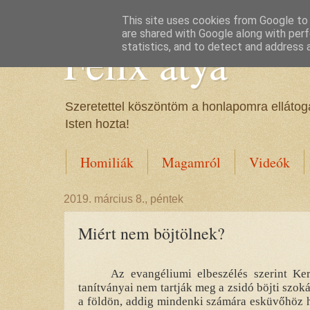
This site uses cookies from Google to d
are shared with Google along with perf
Félix atya
statistics, and to detect and address 
Szeretettel köszöntöm a honlapomra ellátoga
Isten hozta!
Homiliák
Magamról
Videók
2019. március 8., péntek
Miért nem böjtölnek?
Az evangéliumi elbeszélés szerint Ke
tanítványai nem tartják meg a zsidó böjti szoká
a földön, addig mindenki számára esküvőhöz h