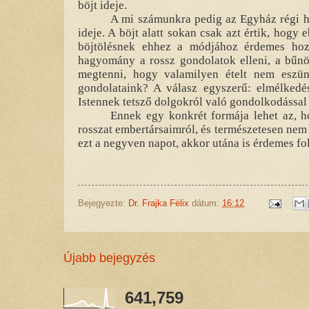
böjt ideje.
A mi számunkra pedig az Egyház régi h
ideje. A böjt alatt sokan csak azt értik, hogy
böjtölésnek ehhez a módjához érdemes hozzá
hagyomány a rossz gondolatok elleni, a bűnö
megtenni, hogy valamilyen ételt nem eszün
gondolataink? A válasz egyszerű: elmélkedés
Istennek tetsző dolgokról való gondolkodással 
Ennek egy konkrét formája lehet az, h
rosszat embertársaimról, és természetesen nem i
ezt a negyven napot, akkor utána is érdemes fo
Bejegyezte:
Dr. Frajka Félix
dátum:
16:12
Újabb bejegyzés
641,759