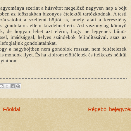
agyománya szerint a húsvétot megelőző negyven nap a böjt
 ebben az időszakban bizonyos ételektől tartózkodnak. A testi
csatolni a szellemi böjtöt is, amely alatt a keresztény
s gondolatok elleni küzdelmet érti. Azt viszonylag könnyű
k, de hogyan lehet azt elérni, hogy ne legyenek bűnös
sel, imádsággal, helyes szándékok felindításával, azaz az
lefoglaljuk gondolatainkat.
ogy a nagyböjtben nem gondolok rosszat, nem feltételezek
s mondok ilyet. És ha kibírom előítéletek és ítélkezés nélkül
lytatnom.
Főoldal
Régebbi bejegyzé