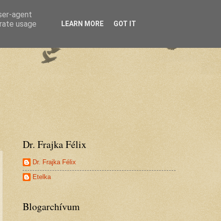
user-agent
erate usage
LEARN MORE
GOT IT
Dr. Frajka Félix
Dr. Frajka Félix
Etelka
Blogarchívum