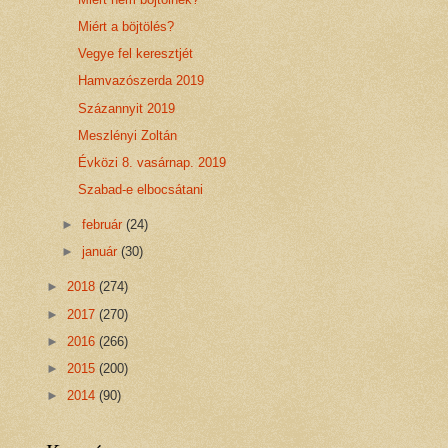
Miért a böjtölés?
Vegye fel keresztjét
Hamvazószerda 2019
Százannyit 2019
Meszlényi Zoltán
Évközi 8. vasárnap. 2019
Szabad-e elbocsátani
►
február
(24)
►
január
(30)
►
2018
(274)
►
2017
(270)
►
2016
(266)
►
2015
(200)
►
2014
(90)