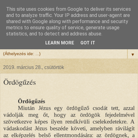
This site uses cookies from Google to deliver its services
Félix atya
and to analyze traffic. Your IP address and user-agent are
shared with Google along with performance and security
metrics to ensure quality of service, generate usage
Szeretettel köszöntöm a honlapomra ellátogatót.
statistics, and to detect and address abuse.
Isten hozta!
LEARN MORE
GOT IT
▼
2019. március 28., csütörtök
Ördögűzés
Ördögűzés
Miután Jézus egy ördögűző csodát tett, azzal
vádolják meg őt, hogy az ördögök fejedelmével
szövetkezve képes ilyen rendkívüli cselekedetekre. A
vádaskodást Jézus beszéde követi, amelyben rávilágít
az elképzelés belső ellentmondására: az ördögnek, a