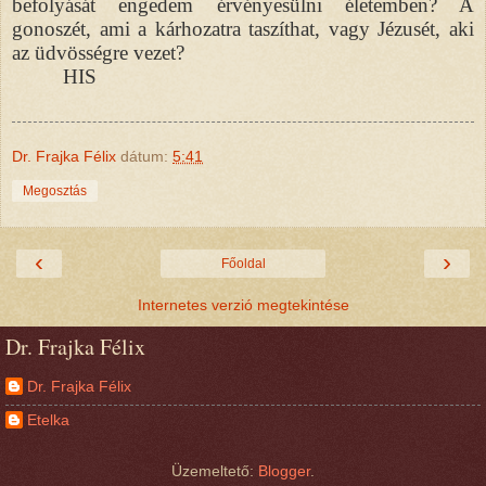
befolyását engedem érvényesülni életemben? A
gonoszét, ami a kárhozatra taszíthat, vagy Jézusét, aki
az üdvösségre vezet?
HIS
Dr. Frajka Félix
dátum:
5:41
Megosztás
‹
›
Főoldal
Internetes verzió megtekintése
Dr. Frajka Félix
Dr. Frajka Félix
Etelka
Üzemeltető:
Blogger
.