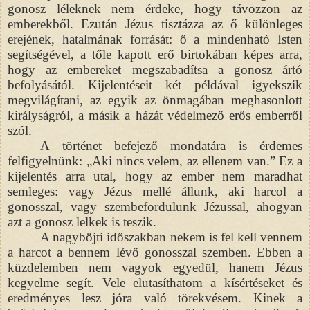
gonosz léleknek nem érdeke, hogy távozzon az
emberekből. Ezután Jézus tisztázza az ő különleges
erejének, hatalmának forrását: ő a mindenható Isten
segítségével, a tőle kapott erő birtokában képes arra,
hogy az embereket megszabadítsa a gonosz ártó
befolyásától. Kijelentéseit két példával igyekszik
megvilágítani, az egyik az önmagában meghasonlott
királyságról, a másik a házát védelmező erős emberről
szól.
A történet befejező mondatára is érdemes
felfigyelnünk: „Aki nincs velem, az ellenem van.” Ez a
kijelentés arra utal, hogy az ember nem maradhat
semleges: vagy Jézus mellé állunk, aki harcol a
gonosszal, vagy szembefordulunk Jézussal, ahogyan
azt a gonosz lelkek is teszik.
A nagyböjti időszakban nekem is fel kell vennem
a harcot a bennem lévő gonosszal szemben. Ebben a
küzdelemben nem vagyok egyedül, hanem Jézus
kegyelme segít. Vele elutasíthatom a kísértéseket és
eredményes lesz jóra való törekvésem. Kinek a