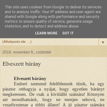
This site uses cookies from Google to deliver its services
Félix atya
and to analyze traffic. Your IP address and user-agent are
shared with Google along with performance and security
metrics to ensure quality of service, generate usage
Szeretettel köszöntöm a honlapomra ellátogatót.
statistics, and to detect and address abuse.
Isten hozta!
LEARN MORE
GOT IT
▼
2018. november 8., csütörtök
Elveszett bárány
Elveszett bárány
Emberi szemmel felelőtlennek tűnik, ha egy
pásztor otthagyja a nyájat, hogy egyetlen bárányt
megkeressen. De csak a kívülálló számára! Könnyen
azt mondhatnánk, hogy ne menjen sehová, ne
veszélyeztesse a többi állatot! A jó pásztor számára