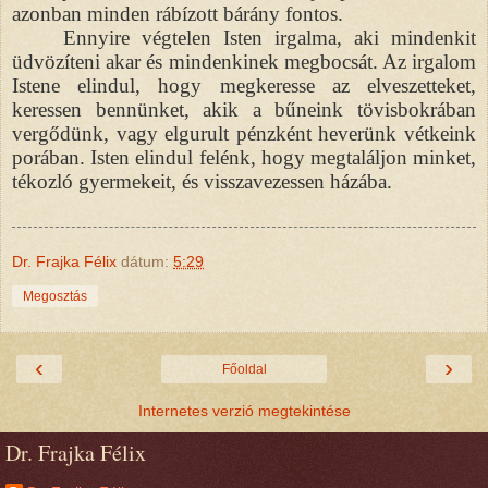
azonban minden rábízott bárány fontos.
Ennyire végtelen Isten irgalma, aki mindenkit
üdvözíteni akar és mindenkinek megbocsát. Az irgalom
Istene elindul, hogy megkeresse az elveszetteket,
keressen bennünket, akik a bűneink tövisbokrában
vergődünk, vagy elgurult pénzként heverünk vétkeink
porában. Isten elindul felénk, hogy megtaláljon minket,
tékozló gyermekeit, és visszavezessen házába.
Dr. Frajka Félix
dátum:
5:29
Megosztás
‹
›
Főoldal
Internetes verzió megtekintése
Dr. Frajka Félix