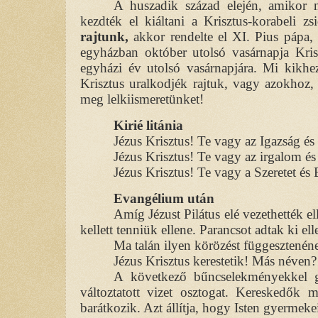
A huszadik század elején, amikor n
kezdték el kiáltani a Krisztus-korabeli z
rajtunk,
akkor rendelte el XI. Pius pápa,
egyházban október utolsó vasárnapja Krisz
egyházi év utolsó vasárnapjára. Mi kikh
Krisztus uralkodjék rajtuk, vagy azokhoz, 
meg lelkiismeretünket!
Kirié litánia
Jézus Krisztus! Te vagy az Igazság és
Jézus Krisztus! Te vagy az irgalom és
Jézus Krisztus! Te vagy a Szeretet és
Evangélium után
Amíg Jézust Pilátus elé vezethették e
kellett tenniük ellene. Parancsot adtak ki el
Ma talán ilyen körözést függesztenén
Jézus Krisztus kerestetik! Más néven?
A következő bűncselekményekkel gy
változtatott vizet osztogat. Kereskedők
barátkozik. Azt állítja, hogy Isten gyermekei