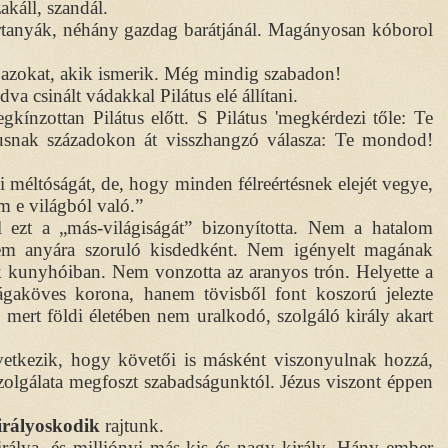
akáll, szandál.
rtanyák, néhány gazdag barátjánál. Magányosan kóborol
 azokat, akik ismerik. Még mindig szabadon!
va csinált vádakkal Pilátus elé állítani.
gkínzottan Pilátus előtt. S Pilátus 'megkérdezi tőle: Te
zusnak századokon át visszhangzó válasza: Te mondod!
yi méltóságát, de, hogy minden félreértésnek elejét vegye,
m e világból való.”
l ezt a „más-világiságát” bizonyította. Nem a hatalom
nem anyára szoruló kisdedként. Nem igényelt magának
ek kunyhóiban. Nem vonzotta az aranyos trón. Helyette a
rágaköves korona, hanem tövisből font koszorú jelezte
, mert földi életében nem uralkodó, szolgáló király akart
vetkezik, hogy követői is másként viszonyulnak hozzá,
zolgálata megfoszt szabadságunktól. Jézus viszont éppen
irályoskodik
rajtunk.
irálya, és milliónyi más kis és nagy király. Hány ember