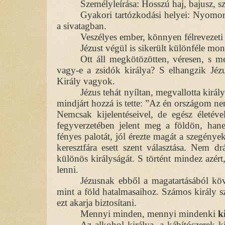
Személyleírása: Hosszú haj, bajusz, sz
Gyakori tartózkodási helyei: Nyomo
a sivatagban.
Veszélyes ember, könnyen félrevezeti
Jézust végül is sikerült különféle mond
Ott áll megkötözötten, véresen, s me
vagy-e a zsidók királya? S elhangzik Jé
Király vagyok.
Jézus tehát nyíltan, megvallotta királ
mindjárt hozzá is tette: ”Az én országom ne
Nemcsak kijelentéseivel, de egész életéve
fegyverzetében jelent meg a földön, ha
fényes palotát, jól érezte magát a szegény
keresztfára esett szent választása. Nem d
különös királyságát. S történt mindez azért
lenni.
Jézusnak ebből a magatartásából kö
mint a föld hatalmasaihoz. Számos király s
ezt akarja biztosítani.
Mennyi minden, mennyi mindenki
k
Az alkohol királya, a kábítószerek k