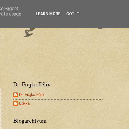
user-agent
erate usage
LEARN MORE
GOT IT
Dr. Frajka Félix
Dr. Frajka Félix
Etelka
Blogarchívum