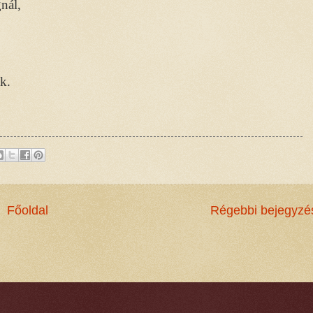
nál,
k.
Főoldal
Régebbi bejegyzé