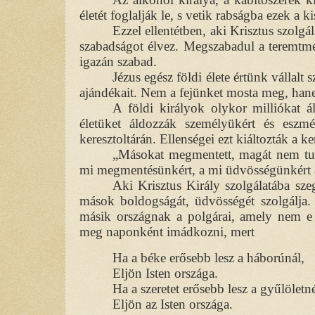
életét foglalják le, s vetik rabságba ezek a k
Ezzel ellentétben, aki Krisztus szolgál
szabadságot élvez. Megszabadul a teremtmén
igazán szabad.
Jézus egész földi élete értünk vállalt 
ajándékait. Nem a fejünket mosta meg, han
A földi királyok olykor milliókat ál
életüket áldozzák személyükért és eszmé
keresztoltárán. Ellenségei ezt kiáltozták a ker
„Másokat megmentett, magát nem tud
mi megmentésünkért, a mi üdvösségünkért ál
Aki Krisztus Király szolgálatába sz
mások boldogságát, üdvösségét szolgálja. 
másik országnak a polgárai, amely nem e 
meg naponként imádkozni, mert
Ha a béke erősebb lesz a háborúnál,
Eljön Isten országa.
Ha a szeretet erősebb lesz a gyűlöletné
Eljön az Isten országa.