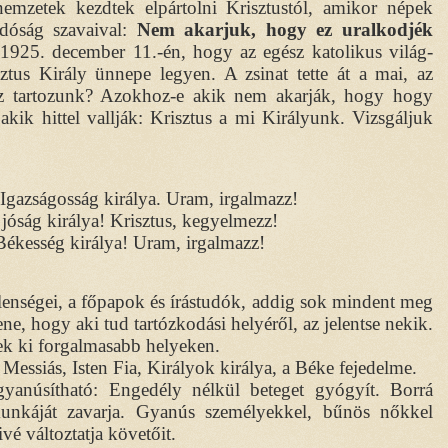
emzetek kezdtek elpártolni Krisztustól, amikor népek
sidóság szavaival:
Nem akarjuk, hogy ez uralkodjék
 1925. december 11.-én, hogy az egész katolikus világ-
tus Király ünnepe legyen. A zsinat tette át a mai, az
ez tartozunk? Azokhoz-e akik nem akarják, hogy hogy
akik hittel vallják: Krisztus a mi Királyunk. Vizsgáljuk
 Igazságosság királya. Uram, irgalmazz!
 jóság királya! Krisztus, kegyelmezz!
 Békesség királya! Uram, irgalmazz!
llenségei, a főpapok és írástudók, addig sok mindent meg
lene, hogy aki tud tartózkodási helyéről, az jelentse nekik.
ek ki forgalmasabb helyeken.
 Messiás, Isten Fia, Királyok királya, a Béke fejedelme.
anúsítható: Engedély nélkül beteget gyógyít. Borrá
 munkáját zavarja. Gyanús személyekkel, bűnös nőkkel
vé változtatja követőit.