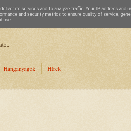
eliver its services and to analyze traffic. Your IP address and 
ormance and security metrics to ensure quality of service, gen
abuse.
tót.
Hanganyagok
Hírek