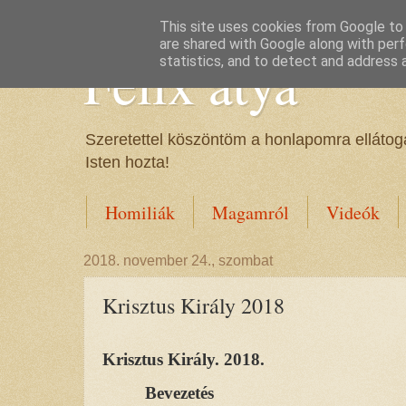
This site uses cookies from Google to d
are shared with Google along with perf
Félix atya
statistics, and to detect and address 
Szeretettel köszöntöm a honlapomra ellátoga
Isten hozta!
Homiliák
Magamról
Videók
2018. november 24., szombat
Krisztus Király 2018
Krisztus Király. 2018.
Bevezetés