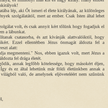
iskirályok!
atába lép, aki Őt ismeri el élete királyának, az különleges
yek szolgálatától, mert az ember. Csak Isten által lehet
szolgálat volt, és csak annyit kért tőlünk hogy fogadjuk el
em a lábunkat.
lítanak csatasorba, és azt kívánják alattvalóiktól, hogy
ikért. Ezzel ellentétben Jézus önmagát áldozta fel a
eszt alatt:
ja megmenteni." Nos, ebben igazuk volt, mert Jézus a
dozta fel drága életét.
egődik, annak legfőbb kötelessége, hogy másokért éljen,
Így és ez által lehetünk már földi életünkben annak a
világból való, de amelynek eljöveteléért nem szűnünk
l,