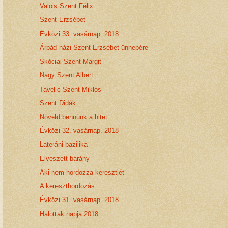
Valois Szent Félix
Szent Erzsébet
Évközi 33. vasárnap. 2018
Árpád-házi Szent Erzsébet ünnepére
Skóciai Szent Margit
Nagy Szent Albert
Tavelic Szent Miklós
Szent Didák
Növeld bennünk a hitet
Évközi 32. vasárnap. 2018
Lateráni bazilika
Elveszett bárány
Aki nem hordozza keresztjét
A kereszthordozás
Évközi 31. vasárnap. 2018
Halottak napja 2018