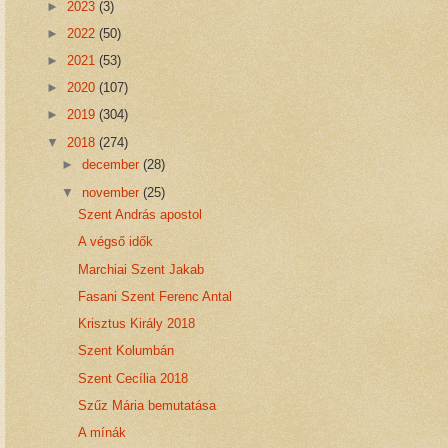
►
2023
(3)
►
2022
(50)
►
2021
(53)
►
2020
(107)
►
2019
(304)
▼
2018
(274)
►
december
(28)
▼
november
(25)
Szent András apostol
A végső idők
Marchiai Szent Jakab
Fasani Szent Ferenc Antal
Krisztus Király 2018
Szent Kolumbán
Szent Cecília 2018
Szűz Mária bemutatása
A mínák