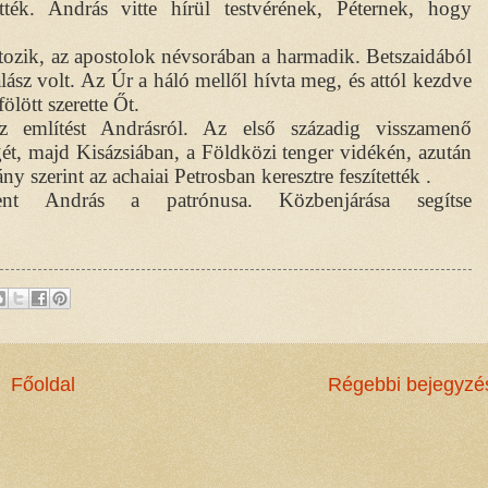
ték. András vitte hírül testvérének, Péternek, hogy
tozik, az apostolok névsorában a harmadik. Betszaidából
halász volt. Az Úr a háló mellől hívta meg, és attól kezdve
ölött szerette Őt.
z említést Andrásról. Az első századig visszamenő
gét, majd Kisázsiában, a Földközi tenger vidékén, azután
szerint az achaiai Petrosban keresztre feszítették .
ent András a patrónusa. Közbenjárása segítse
Főoldal
Régebbi bejegyzé