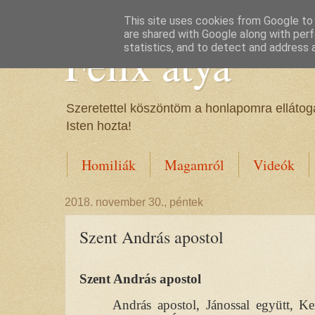
This site uses cookies from Google to d
are shared with Google along with perf
Félix atya
statistics, and to detect and address 
Szeretettel köszöntöm a honlapomra ellátoga
Isten hozta!
Homiliák
Magamról
Videók
2018. november 30., péntek
Szent András apostol
Szent András apostol
András apostol, Jánossal együtt, Ker