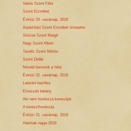
Valois Szent Félix
Szent Erzsébet
Évközi 33. vasárnap. 2018
Árpád-házi Szent Erzsébet ünnepére
Skóciai Szent Margit
Nagy Szent Albert
Tavelic Szent Miklós
Szent Didák
Növeld bennünk a hitet
Évközi 32. vasárnap. 2018
Lateráni bazilika
Elveszett bárány
Aki nem hordozza keresztjét
A kereszthordozás
Évközi 31. vasárnap. 2018
Halottak napja 2018