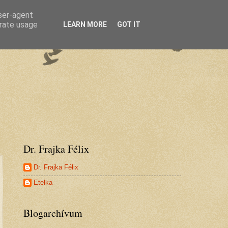
user-agent
erate usage
LEARN MORE
GOT IT
Dr. Frajka Félix
Dr. Frajka Félix
Etelka
Blogarchívum