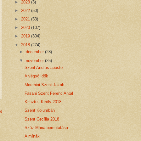
►
2023
(3)
►
2022
(50)
►
2021
(53)
►
2020
(107)
►
2019
(304)
▼
2018
(274)
►
december
(28)
▼
november
(25)
Szent András apostol
A végső idők
Marchiai Szent Jakab
Fasani Szent Ferenc Antal
Krisztus Király 2018
s
Szent Kolumbán
Szent Cecília 2018
Szűz Mária bemutatása
A mínák