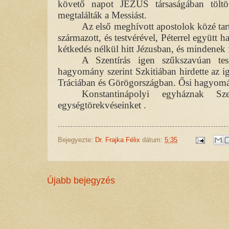
követő napot JÉZUS társaságában töltöt
megtalálták a Messiást.
Az első meghívott apostolok közé tar
származott, és testvérével, Péterrel együtt 
kétkedés nélkül hitt Jézusban, és mindenek f
A Szentírás igen szűkszavúan tes
hagyomány szerint Szkitiában hirdette az i
Tráciában és Görögországban. Ősi hagyomány 
Konstantinápolyi egyháznak Sz
egységtörekvéseinket .
Bejegyezte:
Dr. Frajka Félix
dátum:
5:35
Újabb bejegyzés