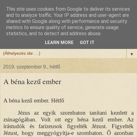
This site uses cookies from Google to deliver its services
Félix atya
and to analyze traffic. Your IP address and user-agent are
shared with Google along with performance and security
metrics to ensure quality of service, generate usage
Szeretettel köszöntöm a honlapomra ellátogatót.
statistics, and to detect and address abuse.
Isten hozta!
LEARN MORE
GOT IT
▼
2019. szeptember 9., hétfő
A béna kezű ember
A béna kezű ember. Hétfő
Jézus az egyik szombaton tanítani kezdett a
zsinagógában. Volt ott egy béna kezű ember. Az
írástudók és farizeusok figyelték Jézust. Figyelték
Jézust, hogy meggyógyítja-e szombaton. Ő azonban