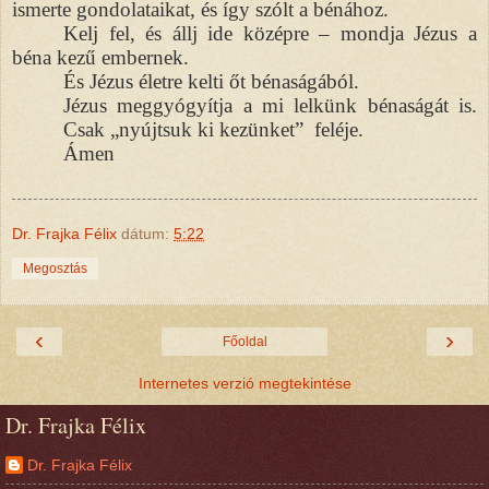
ismerte gondolataikat, és így szólt a bénához.
Kelj fel, és állj ide középre – mondja Jézus a
béna kezű embernek.
És Jézus életre kelti őt bénaságából.
Jézus meggyógyítja a mi lelkünk bénaságát is.
Csak „nyújtsuk ki kezünket”
feléje.
Ámen
Dr. Frajka Félix
dátum:
5:22
Megosztás
‹
›
Főoldal
Internetes verzió megtekintése
Dr. Frajka Félix
Dr. Frajka Félix