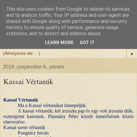
This site uses cookies from Google to deliver its services
Félix atya
and to analyze traffic. Your IP address and user-agent are
shared with Google along with performance and security
metrics to ensure quality of service, generate usage
Szeretettel köszöntöm a honlapomra ellátogatót.
statistics, and to detect and address abuse.
Isten hozta!
LEARN MORE
GOT IT
▼
2019. szeptember 6., péntek
Kassai Vértanúk
Kassai Vértanúk
Ma a Kassai vértanúkat ünnepeljük.
A kassai vértanúk; két jezsuita pap és egy volt jezsuita diák,
esztergomi kanonok, Pázmány Péter közeli ismerősének közös
elnevezése:
Kassai szent vértanúk
Pongrácz István