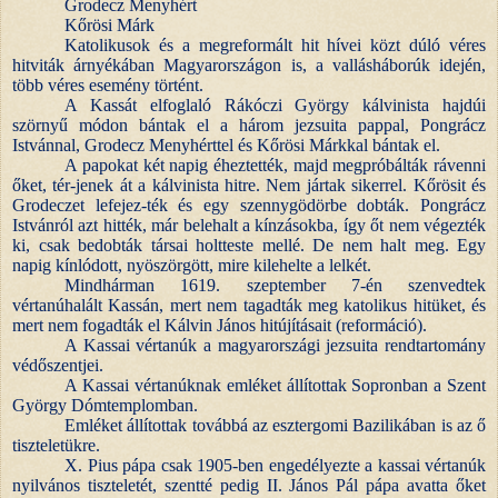
Grodecz Menyhért
Kőrösi Márk
Katolikusok és a megreformált hit hívei közt dúló véres
hitviták árnyékában Magyarországon is, a vallásháborúk idején,
több véres esemény történt.
A Kassát elfoglaló Rákóczi György kálvinista hajdúi
szörnyű módon bántak el a három jezsuita pappal, Pongrácz
Istvánnal, Grodecz Menyhérttel és Kőrösi Márkkal bántak el.
A papokat két napig éheztették, majd megpróbálták rávenni
őket, tér-jenek át a kálvinista hitre. Nem jártak sikerrel. Kőrösit és
Grodeczet lefejez-ték és egy szennygödörbe dobták. Pongrácz
Istvánról azt hitték, már belehalt a kínzásokba, így őt nem végezték
ki, csak bedobták társai holtteste mellé. De nem halt meg. Egy
napig kínlódott, nyöszörgött, mire kilehelte a lelkét.
Mindhárman 1619. szeptember 7-én szenvedtek
vértanúhalált Kassán, mert nem tagadták meg katolikus hitüket, és
mert nem fogadták el Kálvin János hitújításait (reformáció).
A Kassai vértanúk a magyarországi jezsuita rendtartomány
védőszentjei.
A Kassai vértanúknak emléket állítottak Sopronban a Szent
György Dómtemplomban.
Emléket állítottak továbbá az esztergomi Bazilikában is az ő
tiszteletükre.
X. Pius pápa csak 1905-ben engedélyezte a kassai vértanúk
nyilvános tiszteletét, szentté pedig II. János Pál pápa avatta őket