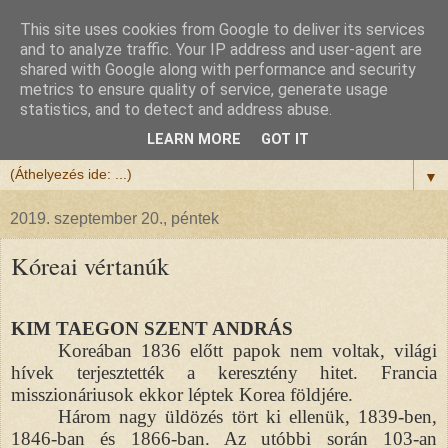
This site uses cookies from Google to deliver its services
Félix atya
and to analyze traffic. Your IP address and user-agent are
shared with Google along with performance and security
metrics to ensure quality of service, generate usage
Szeretettel köszöntöm a honlapomra ellátogatót.
statistics, and to detect and address abuse.
Isten hozta!
LEARN MORE
GOT IT
▼
2019. szeptember 20., péntek
Kóreai vértanúk
KIM TAEGON SZENT ANDRÁS
Koreában 1836 előtt papok nem voltak, világi
hívek terjesztették a keresztény hitet. Francia
misszionáriusok ekkor léptek Korea földjére.
Három nagy üldözés tört ki ellenük, 1839-ben,
1846-ban és 1866-ban. Az utóbbi során 103-an