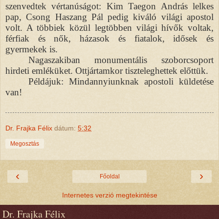
szenvedtek vértanúságot: Kim Taegon András lelkes
pap, Csong Haszang Pál pedig kiváló világi apostol
volt. A többiek közül legtöbben világi hívők voltak,
férfiak és nők, házasok és fiatalok, idősek és
gyermekek is.
Nagaszakiban monumentális szoborcsoport
hirdeti emléküket. Ottjártamkor tiszteleghettek előttük.
Példájuk: Mindannyiunknak apostoli küldetése
van!
Dr. Frajka Félix
dátum:
5:32
Megosztás
‹
›
Főoldal
Internetes verzió megtekintése
Dr. Frajka Félix