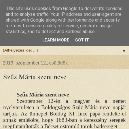
This site uses cookies from Google to deliver its services
Félix atya
and to analyze traffic. Your IP address and user-agent are
shared with Google along with performance and security
metrics to ensure quality of service, generate usage
Szeretettel köszöntöm a honlapomra ellátogatót.
statistics, and to detect and address abuse.
Isten hozta!
LEARN MORE
GOT IT
▼
2019. szeptember 12., csütörtök
Szűz Mária szent neve
Szűz Mária szent neve
Szeptember 12-én a magyar és a német
nyelvterületen a Boldogságos Szűz Mária neve napját
tartjuk. Az ünnepet Boldog XI. Ince pápa rendelte el
annak emlékére, hogy 1683-ban a keresztény seregek
megfutamították a Bécset ostromló török hadsereget.