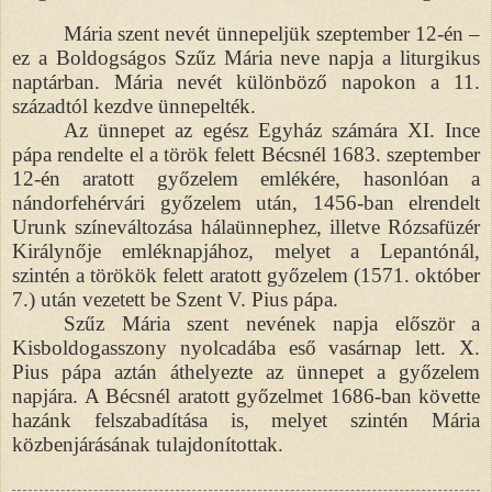
Mária szent nevét ünnepeljük szeptember 12-én –
ez a Boldogságos Szűz Mária neve napja a liturgikus
naptárban. Mária nevét különböző napokon a 11.
századtól kezdve ünnepelték.
Az ünnepet az egész Egyház számára XI. Ince
pápa rendelte el a török felett Bécsnél 1683. szeptember
12-én aratott győzelem emlékére, hasonlóan a
nándorfehérvári győzelem után, 1456-ban elrendelt
Urunk színeváltozása hálaünnephez, illetve Rózsafüzér
Királynője emléknapjához, melyet a Lepantónál,
szintén a törökök felett aratott győzelem (1571. október
7.) után vezetett be Szent V. Pius pápa.
Szűz Mária szent nevének napja először a
Kisboldogasszony nyolcadába eső vasárnap lett. X.
Pius pápa aztán áthelyezte az ünnepet a győzelem
napjára. A Bécsnél aratott győzelmet 1686-ban követte
hazánk felszabadítása is, melyet szintén Mária
közbenjárásának tulajdonítottak.