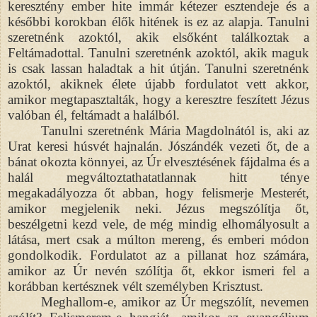
keresztény ember hite immár kétezer esztendeje és a
későbbi korokban élők hitének is ez az alapja. Tanulni
szeretnénk azoktól, akik elsőként találkoztak a
Feltámadottal. Tanulni szeretnénk azoktól, akik maguk
is csak lassan haladtak a hit útján. Tanulni szeretnénk
azoktól, akiknek élete újabb fordulatot vett akkor,
amikor megtapasztalták, hogy a keresztre feszített Jézus
valóban él, feltámadt a halálból.
Tanulni szeretnénk Mária Magdolnától is, aki az
Urat keresi húsvét hajnalán. Jószándék vezeti őt, de a
bánat okozta könnyei, az Úr elvesztésének fájdalma és a
halál megváltoztathatatlannak hitt ténye
megakadályozza őt abban, hogy felismerje Mesterét,
amikor megjelenik neki. Jézus megszólítja őt,
beszélgetni kezd vele, de még mindig elhomályosult a
látása, mert csak a múlton mereng, és emberi módon
gondolkodik. Fordulatot az a pillanat hoz számára,
amikor az Úr nevén szólítja őt, ekkor ismeri fel a
korábban kertésznek vélt személyben Krisztust.
Meghallom-e, amikor az Úr megszólít, nevemen