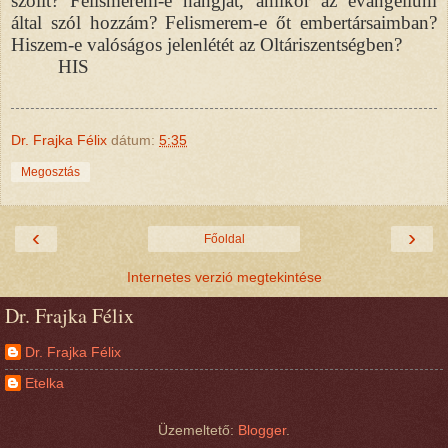
szólít? Felismerem-e hangját, amikor az evangélium
által szól hozzám? Felismerem-e őt embertársaimban?
Hiszem-e valóságos jelenlétét az Oltáriszentségben?
HIS
Dr. Frajka Félix
dátum:
5:35
Megosztás
‹
›
Főoldal
Internetes verzió megtekintése
Dr. Frajka Félix
Dr. Frajka Félix
Etelka
Üzemeltető:
Blogger
.