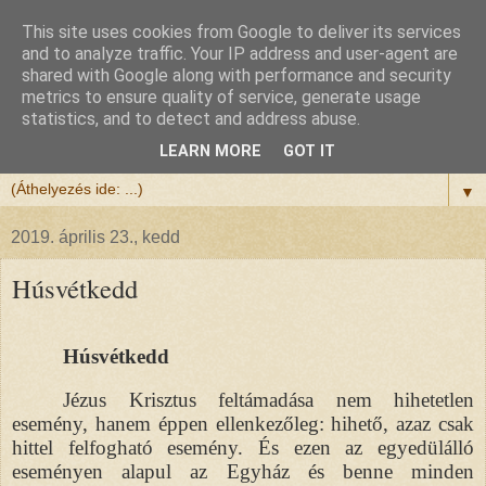
This site uses cookies from Google to deliver its services
Félix atya
and to analyze traffic. Your IP address and user-agent are
shared with Google along with performance and security
metrics to ensure quality of service, generate usage
Szeretettel köszöntöm a honlapomra ellátogatót.
statistics, and to detect and address abuse.
Isten hozta!
LEARN MORE
GOT IT
▼
2019. április 23., kedd
Húsvétkedd
Húsvétkedd
Jézus Krisztus feltámadása nem hihetetlen
esemény, hanem éppen ellenkezőleg: hihető, azaz csak
hittel felfogható esemény. És ezen az egyedülálló
eseményen alapul az Egyház és benne minden