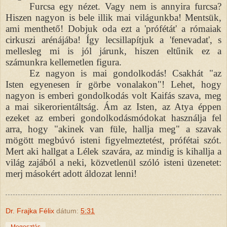
Furcsa egy nézet. Vagy nem is annyira furcsa?
Hiszen nagyon is bele illik mai világunkba! Mentsük,
ami menthető! Dobjuk oda ezt a 'prófétát' a rómaiak
cirkuszi arénájába! Így lecsillapítjuk a 'fenevadat', s
mellesleg mi is jól járunk, hiszen eltűnik ez a
számunkra kellemetlen figura.
Ez nagyon is mai gondolkodás! Csakhát "az
Isten egyenesen ír görbe vonalakon"! Lehet, hogy
nagyon is emberi gondolkodás volt Kaifás szava, meg
a mai sikerorientáltság. Ám az Isten, az Atya éppen
ezeket az emberi gondolkodásmódokat használja fel
arra, hogy "akinek van füle, hallja meg" a szavak
mögött megbúvó isteni figyelmeztetést, prófétai szót.
Mert aki hallgat a Lélek szavára, az mindig is kihallja a
világ zajából a neki, közvetlenül szóló isteni üzenetet:
merj másokért adott áldozat lenni!
Dr. Frajka Félix
dátum:
5:31
Megosztás