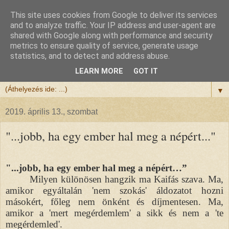
This site uses cookies from Google to deliver its services
Félix atya
and to analyze traffic. Your IP address and user-agent are
shared with Google along with performance and security
metrics to ensure quality of service, generate usage
Szeretettel köszöntöm a honlapomra ellátogatót.
statistics, and to detect and address abuse.
Isten hozta!
LEARN MORE
GOT IT
▼
2019. április 13., szombat
"...jobb, ha egy ember hal meg a népért..."
"...jobb, ha egy ember hal meg a népért…”
Milyen különösen hangzik ma Kaifás szava. Ma,
amikor egyáltalán 'nem szokás' áldozatot hozni
másokért, főleg nem önként és díjmentesen. Ma,
amikor a 'mert megérdemlem' a sikk és nem a 'te
megérdemled'.