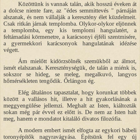
Közöttünk is vannak talán, akik hosszú éveken át
a dolcse niente fare, az "édes semmittevés " párnáján
alszanak, és nem vállalják a keresztény élet küzdelmeit.
Csak ritkán járnak templomba. Olykor-olykor eljönnek
a templomba, egy kis templomi hangulatért, a
feltámadási körmenetre, a karácsonyi éjféli szentmisére,
a gyermekkori karácsonyok hangulatának idézése
végett.
Ám mielőtt kidörzsölnék szemükből az álmot,
ismét elalszanak. Kereszténységük, de talán a miénk is,
sokszor se hideg, se meleg, megalkuvó, langyos
hőmérsékleten tengődik. Őrlángon ég.
Elég általános tapasztalat, hogy korunkat többek
között a vallásos hit, illetve a hit gyakorlásának a
meggyengülése jellemzi. Meghalt az Isten, kiáltozták
sokan még pár évvel ez előtt is. De nem az Isten halt
meg, hanem e mondatot kitaláló divatos filozófia.
A modern embert ismét elfogta az egykori bábeli
toronyépítők nagyravágyása. Építsünk fel egy új