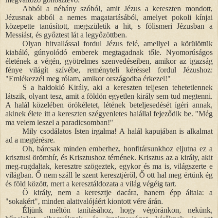
Abból a néhány szóból, amit Jézus a kereszten mondott,
Jézusnak abból a nemes magatartásából, amelyet pokoli kínjai
közepette tanúsított, megszületik a hit, s fölismeri Jézusban a
Messiást, és győztest lát a legyőzöttben.
Olyan hitvallással fordul Jézus felé, amellyel a körülöttük
kiabáló, gúnyolódó emberek megtagadnak tőle. Nyomorúságos
életének a végén, gyötrelmes szenvedéseiben, amikor az igazság
fénye világít szívébe, reményteli kéréssel fordul Jézushoz:
"Emlékezzél meg rólam, amikor országodba érkezel!"
S a haldokló Király, aki a kereszten teljesen tehetetlennek
látszik, olyant tesz, amit a földön egyetlen király sem tud megtenni.
A halál közelében örökéletet, létének beteljesedését ígéri annak,
akinek élete itt a kereszten szégyenletes halállal fejeződik be. "Még
ma velem leszel a paradicsomban!"
Mily csodálatos Isten irgalma! A halál kapujában is alkalmat
ad a megtérésre.
Oh, bárcsak minden emberhez, honfitársunkhoz eljutna ez a
krisztusi örömhír, és Krisztushoz térnének. Krisztus az a király, akit
meg-rugdaltak, keresztre szögeztek, egykor és ma is, világszerte e
világban. Ő nem száll le szent keresztjéről, Ő ott hal meg értünk ég
és föld között, mert a keresztáldozata a világ végéig tart.
Ő király, nem a keresztje dacára, hanem épp általa: a
"sokakért", minden alattvalójáért kiontott vére árán.
Éljünk méltón tanításához, hogy végóránkon, nekünk,