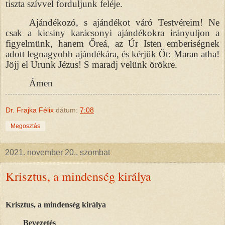
tiszta szívvel forduljunk feléje.
Ajándékozó, s ajándékot váró Testvéreim! Ne
csak a kicsiny karácsonyi ajándékokra irányuljon a
figyelmünk, hanem Őreá, az Úr Isten emberiségnek
adott legnagyobb ajándékára, és kérjük Őt: Maran atha!
Jöjj el Urunk Jézus! S maradj velünk örökre.
Ámen
Dr. Frajka Félix
dátum:
7:08
Megosztás
2021. november 20., szombat
Krisztus, a mindenség királya
Krisztus, a mindenség királya
Bevezetés