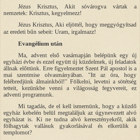
Jézus Krisztus, Akit sóvárogva vártak a
nemzetek: Krisztus, kegyelmezz!
Jézus Krisztus, Aki eljöttél, hogy meggyógyítsad
az eredeti bűn sebeit: Uram, irgalmazz!
Evangélium után
Ma, advent első vasárnapján belépünk egy új
egyházi évbe és ezzel együtt új küzdelmek, új feladatok
állnak előttünk. Erre figyelmeztet Szent Pál apostol is a
mai szentmise olvasmányában. "Itt az óra, hogy
felébredjünk álmainkból!" Fölkelni, levetni a sötétség
tetteit, kezünkbe venni a világosság fegyvereit, ez
adventi programunk.
Mi tagadás, de el kell ismernünk, hogy a küzdő
egyház kebelén belül megtaláljuk az úgynevezett alvó
egyházat is. Ki ne tudna alvó keresztényekről, akik
fölhagytak vallásuk gyakorlásával és elkerülik a
templomot?