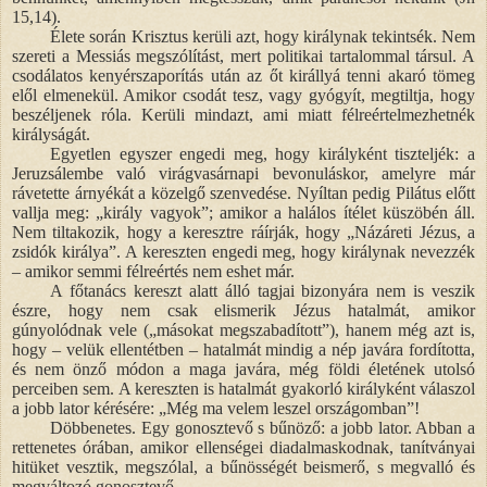
15,14).
Élete során Krisztus kerüli azt, hogy királynak tekintsék. Nem
szereti a Messiás megszólítást, mert politikai tartalommal társul. A
csodálatos kenyérszaporítás után az őt királlyá tenni akaró tömeg
elől elmenekül. Amikor csodát tesz, vagy gyógyít, megtiltja, hogy
beszéljenek róla. Kerüli mindazt, ami miatt félreértelmezhetnék
királyságát.
Egyetlen egyszer engedi meg, hogy királyként tiszteljék: a
Jeruzsálembe való virágvasárnapi bevonuláskor, amelyre már
rávetette árnyékát a közelgő szenvedése. Nyíltan pedig Pilátus előtt
vallja meg: „király vagyok”; amikor a halálos ítélet küszöbén áll.
Nem tiltakozik, hogy a keresztre ráírják, hogy „Názáreti Jézus, a
zsidók királya”. A kereszten engedi meg, hogy királynak nevezzék
– amikor semmi félreértés nem eshet már.
A főtanács kereszt alatt álló tagjai bizonyára nem is veszik
észre, hogy nem csak elismerik Jézus hatalmát, amikor
gúnyolódnak vele („másokat megszabadított”), hanem még azt is,
hogy – velük ellentétben – hatalmát mindig a nép javára fordította,
és nem önző módon a maga javára, még földi életének utolsó
perceiben sem. A kereszten is hatalmát gyakorló királyként válaszol
a jobb lator kérésére: „Még ma velem leszel országomban”!
Döbbenetes.
Egy gonosztevő s bűnöző: a jobb lator. Abban a
rettenetes órában, amikor ellenségei diadalmaskodnak, tanítványai
hitüket vesztik, megszólal, a bűnösségét beismerő, s megvalló és
megváltozó gonosztevő.