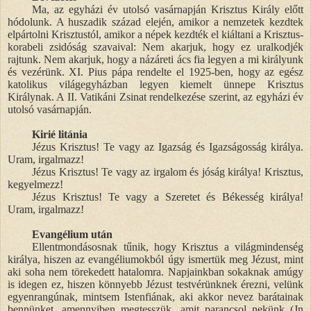
Ma, az egyházi év utolsó vasárnapján Krisztus Király előtt
hódolunk. A huszadik század elején, amikor a nemzetek kezdtek
elpártolni Krisztustól, amikor a népek kezdték el kiáltani a Krisztus-
korabeli zsidóság szavaival: Nem akarjuk, hogy ez uralkodjék
rajtunk. Nem akarjuk, hogy a názáreti ács fia legyen a mi királyunk
és vezérünk. XI. Pius pápa rendelte el 1925-ben, hogy az egész
katolikus világegyházban legyen kiemelt ünnepe Krisztus
Királynak. A II. Vatikáni Zsinat rendelkezése szerint, az egyházi év
utolsó vasárnapján.
Kirié litánia
Jézus Krisztus! Te vagy az Igazság és Igazságosság királya.
Uram, irgalmazz!
Jézus Krisztus! Te vagy az irgalom és jóság királya! Krisztus,
kegyelmezz!
Jézus Krisztus! Te vagy a Szeretet és Békesség királya!
Uram, irgalmazz!
Evangélium után
Ellentmondásosnak tűnik, hogy Krisztus a világmindenség
királya, hiszen az evangéliumokból úgy ismertük meg Jézust, mint
aki soha nem törekedett hatalomra. Napjainkban sokaknak amúgy
is idegen ez, hiszen könnyebb Jézust testvérünknek érezni, velünk
egyenrangúnak, mintsem Istenfiának, aki akkor nevez barátainak
bennünket, amennyiben megtesszük, amit parancsol nekünk (Jn