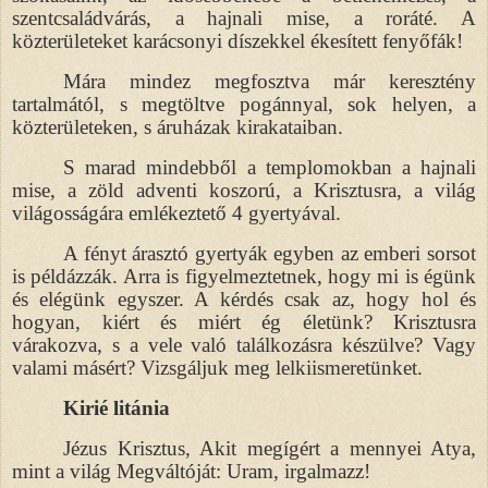
szentcsaládvárás, a hajnali mise, a roráté. A
közterületeket karácsonyi díszekkel ékesített fenyőfák!
Mára mindez megfosztva már keresztény
tartalmától, s megtöltve pogánnyal, sok helyen, a
közterületeken, s áruházak kirakataiban.
S marad mindebből a templomokban a hajnali
mise, a zöld adventi koszorú, a Krisztusra, a világ
világosságára emlékeztető 4 gyertyával.
A fényt árasztó gyertyák egyben az emberi sorsot
is példázzák. Arra is figyelmeztetnek, hogy mi is égünk
és elégünk egyszer. A kérdés csak az, hogy hol és
hogyan, kiért és miért ég életünk? Krisztusra
várakozva, s a vele való találkozásra készülve? Vagy
valami másért? Vizsgáljuk meg lelkiismeretünket.
Kirié litánia
Jézus Krisztus, Akit megígért a mennyei Atya,
mint a világ Megváltóját: Uram, irgalmazz!