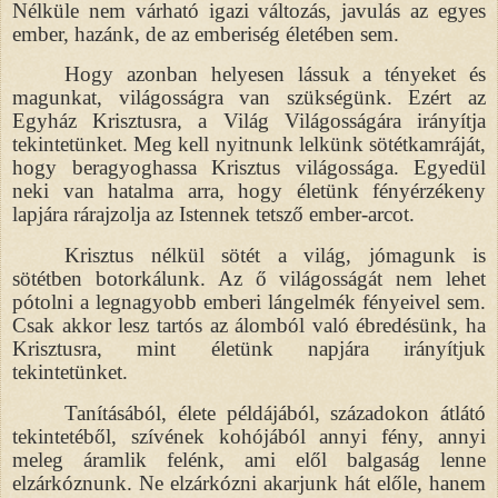
Nélküle nem várható igazi változás, javulás az egyes
ember, hazánk, de az emberiség életében sem.
Hogy azonban helyesen lássuk a tényeket és
magunkat, világosságra van szükségünk. Ezért az
Egyház Krisztusra, a Világ Világosságára irányítja
tekintetünket. Meg kell nyitnunk lelkünk sötétkamráját,
hogy beragyoghassa Krisztus világossága. Egyedül
neki van hatalma arra, hogy életünk fényérzékeny
lapjára rárajzolja az Istennek tetsző ember-arcot.
Krisztus nélkül sötét a világ, jómagunk is
sötétben botorkálunk. Az ő világosságát nem lehet
pótolni a legnagyobb emberi lángelmék fényeivel sem.
Csak akkor lesz tartós az álomból való ébredésünk, ha
Krisztusra, mint életünk napjára irányítjuk
tekintetünket.
Tanításából, élete példájából, századokon átlátó
tekintetéből, szívének kohójából annyi fény, annyi
meleg áramlik felénk, ami elől balgaság lenne
elzárkóznunk. Ne elzárkózni akarjunk hát előle, hanem