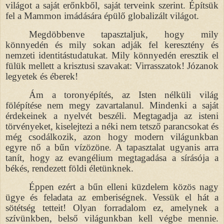
világot a saját erőnkből, saját terveink szerint. Építsük
fel a Mammon imádására épülő globalizált világot.
Megdöbbenve tapasztaljuk, hogy mily
könnyedén és mily sokan adják fel keresztény és
nemzeti identitástudatukat. Mily könnyedén eresztik el
fülük mellett a krisztusi szavakat: Virrasszatok! Józanok
legyetek és éberek!
Ám a toronyépítés, az Isten nélküli világ
fölépítése nem megy zavartalanul. Mindenki a saját
érdekeinek a nyelvét beszéli. Megtagadja az isteni
törvényeket, kiselejtezi a néki nem tetsző parancsokat és
még csodálkozik, azon hogy modern világunkban
egyre nő a bűn vízözöne. A tapasztalat ugyanis arra
tanít, hogy az evangélium megtagadása a sírásója a
békés, rendezett földi életünknek.
Éppen ezért a bűn elleni küzdelem közös nagy
ügye és feladata az emberiségnek. Vessük el hát a
sötétség tetteit! Olyan forradalom ez, amelynek a
szívünkben, belső világunkban kell végbe mennie.