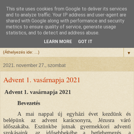
This site uses cookies from Google to deliver its services
Félix atya
and to analyze traffic. Your IP address and user-agent are
shared with Google along with performance and security
metrics to ensure quality of service, generate usage
Szeretettel köszöntöm a honlapomra ellátogatót.
statistics, and to detect and address abuse.
Isten hozta!
LEARN MORE
GOT IT
▼
2021. november 27., szombat
Advent 1. vasárnapja 2021
Advent 1. vasárnapja 2021
Bevezetés
A mai nappal új egyházi évet kezdünk és
belépünk az advent karácsonyra, Jézusra váró
időszakába. Eszünkbe jutnak gyermekkori adventi
szokásaink, az idősebbekébe a betlehemezés, a