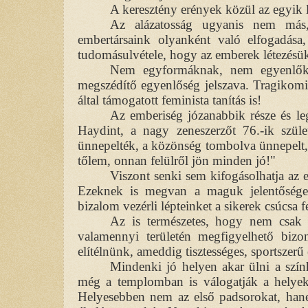
A keresztény erények közül az egyik l
Az alázatosság ugyanis nem más
embertársaink olyanként való elfogadás
tudomásulvétele, hogy az emberek létezésük
Nem egyformáknak, nem egyenlőkn
megszédítő egyenlőség jelszava. Tragikomik
által támogatott feminista tanítás is!
Az emberiség józanabbik része és l
Haydint, a nagy zeneszerzőt 76.-ik szül
ünnepelték, a közönség tombolva ünnepelt, s
tőlem, onnan felülről jön minden jó!"
Viszont senki sem kifogásolhatja az 
Ezeknek is megvan a maguk jelentősége.
bizalom vezérli lépteinket a sikerek csúcsa f
Az is természetes, hogy nem csak 
valamennyi területén megfigyelhető bizo
elítélnünk, ameddig tisztességes, sportszer
Mindenki jó helyen akar ülni a szí
még a templomban is válogatják a helyeke
Helyesebben nem az első padsorokat, han