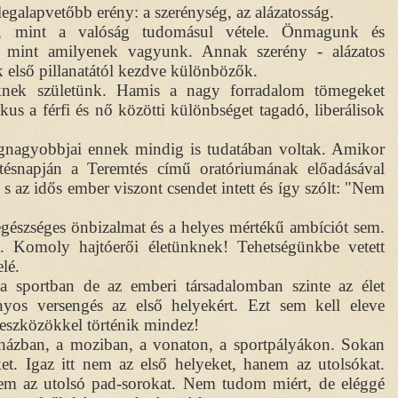
egalapvetőbb erény: a szerénység, az alázatosság.
, mint a valóság tudomásul vétele. Önmagunk és
a, mint amilyenek vagyunk. Annak szerény - alázatos
 első pillanatától kezdve különbözők.
ek születünk. Hamis a nagy forradalom tömegeket
us a férfi és nő közötti különbséget tagadó, liberálisok
egnagyobbjai ennek mindig is tudatában voltak. Amikor
etésnapján a Teremtés című oratóriumának előadásával
 az idős ember viszont csendet intett és így szólt: "Nem
egészséges önbizalmat és a helyes mértékű ambíciót sem.
 Komoly hajtóerői életünknek! Tehetségünkbe vetett
elé.
a sportban de az emberi társadalomban szinte az élet
nyos versengés az első helyekért. Ezt sem kell eleve
ű eszközökkel történik mindez!
nházban, a moziban, a vonaton, a sportpályákon. Sokan
t. Igaz itt nem az első helyeket, hanem az utolsókat.
em az utolsó pad-sorokat. Nem tudom miért, de eléggé