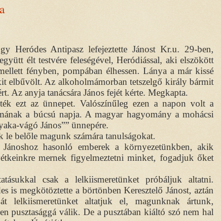
a
y Heródes Antipasz lefejeztette Jánost Kr.u. 29-ben,
yütt élt testvére feleségével, Heródiással, aki elszökött
mellett fényben, pompában élhessen. Lánya a már kissé
it elbűvölt. Az alkoholmámorban tetszelgő király bármit
rt. Az anyja tanácsára János fejét kérte. Megkapta.
ték ezt az ünnepet. Valószínűleg ezen a napon volt a
lomának a búcsú napja. A magyar hagyomány a mohácsi
yaka-vágó János”” ünnepére.
k le belőle magunk számára tanulságokat.
 Jánoshoz hasonló emberek a környezetünkben, akik
 vétkeinkre mernek figyelmeztetni minket, fogadjuk őket
atásukkal csak a lelkiismeretünket próbáljuk altatni.
s is megkötöztette a börtönben Keresztelő Jánost, aztán
ját lelkiismeretünket altatjuk el, magunknak ártunk,
n pusztasággá válik. De a pusztában kiáltó szó nem hal