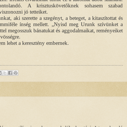
tolandó. A krisztuskövetőknek sohasem szabad
szonozni jó tetteiket.
kat, aki szerette a szegényt, a beteget, a kitaszítottat és
emmiféle ínség mellett. „Nyisd meg Urunk szívünket a
ettel megosszuk bánatukat és aggodalmaikat, reményeiket
dvösségre.
nem lehet a keresztény embernek.