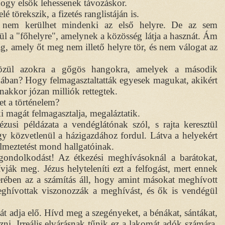
hogy elsők lehessenek távozáskor.
törekszik, a fizetés ranglistáján is.
 nem kerülhet mindenki az első helyre. De az sem
ül a "főhelyre", amelynek a közösség látja a hasznát. Ám
úság, amely őt meg nem illető helyre tör, és nem válogat az
özül azokra a gőgös hangokra, amelyek a második
pában? Hogy felmagasztaltatták egyesek magukat, akikért
nakkor józan milliók rettegtek.
t a történelem?
 magát felmagasztalja, megaláztatik.
usi példázata a vendéglátónak szól, s rajta keresztül
y közvetlenül a házigazdához fordul. Látva a helyekért
elmeztetést mond hallgatóinak.
 gondolkodást! Az étkezési meghívásoknál a barátokat,
ják meg. Jézus helyteleníti ezt a felfogást, mert ennek
terében az a számítás áll, hogy amint másokat meghívott
eghívottak viszonozzák a meghívást, és ők is vendégül
ását adja elő. Hívd meg a szegényeket, a bénákat, sántákat,
i. Irreális elvárásnak tűnik ez a lakomát adók számára.