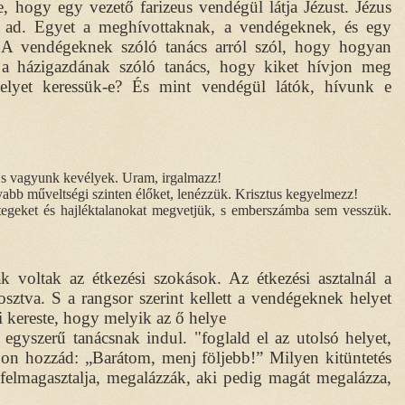
, hogy egy vezető farizeus vendégül látja Jézust. Jézus
st ad. Egyet a meghívottaknak, a vendégeknek, és egy
 A vendégeknek szóló tanács arról szól, hogy hogyan
, a házigazdának szóló tanács, hogy kiket hívjon meg
elyet keressük-e? És mint vendégül látók, hívunk e
s vagyunk kevélyek. Uram, irgalmazz!
bb műveltségi szinten élőket, lenézzük. Krisztus kegyelmezz!
geket és hajléktalanokat megvetjük, s emberszámba sem vesszük.
 voltak az étkezési szokások. Az étkezési asztalnál a
sztva. S a rangsor szerint kellett a vendégeknek helyet
 kereste, hogy melyik az ő helye
y egyszerű tanácsnak indul. "foglald el az utolsó helyet,
on hozzád: „Barátom, menj följebb!” Milyen kitüntetés
felmagasztalja, megalázzák, aki pedig magát megalázza,