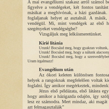
A mai evangéliumi szakasz arról számol be
figyelve a vendégeket, két fontos tanítá
másikat a meghívónak, a házi gazdának.
foglaljanak helyet az asztalnál. A másik
vendégül. Mi, mint vendégek az első h
szegényeket vendégségbe?
Vizsgáljuk meg lelkiismeretünket.
Kirié litánia
Urunk! Bocsásd meg, hogy gyakran voltunk, 
Urunk! Bocsásd meg, hogy a nálunk alacsonya
Urunk! Bocsásd meg, hogy a szenvedélybete
Uram irgalmazz!
Evangélium után
Az ókori keleten különösen fontosak
helyek a rangoknak megfelelően voltak kio
foglalni. Így amikor megérkeztek, mindenki
Jézus első példázata, első látásra eg
hogy amikor a házigazda odajön, így szólj
lesz ez számodra. Mert mindaz, aki magát 
azt felmagasztalják”