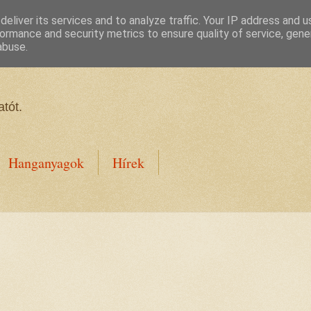
eliver its services and to analyze traffic. Your IP address and 
ormance and security metrics to ensure quality of service, gen
abuse.
tót.
Hanganyagok
Hírek