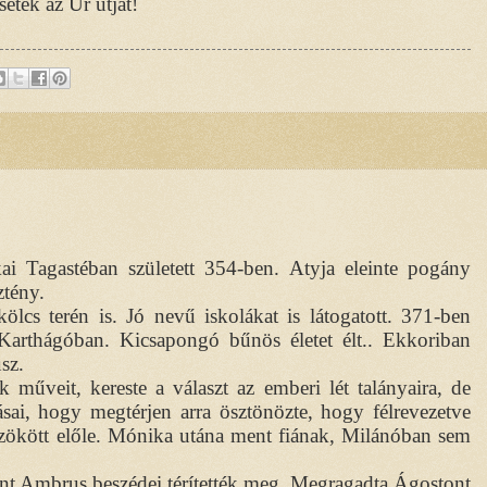
étek az Úr útját!
agastéban született 354-ben. Atyja eleinte pogány
ztény.
kölcs terén is. Jó nevű iskolákat is látogatott. 371-ben
 Karthágóban. Kicsapongó bűnös életet élt.. Ekkoriban
sz.
 műveit, kereste a választ az emberi lét talányaira, de
ásai, hogy megtérjen arra ösztönözte, hogy félrevezetve
ökött előle. Mónika utána ment fiának, Milánóban sem
t Ambrus beszédei térítették meg. Megragadta Ágostont