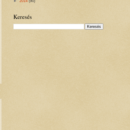
►
2014
(90)
Keresés