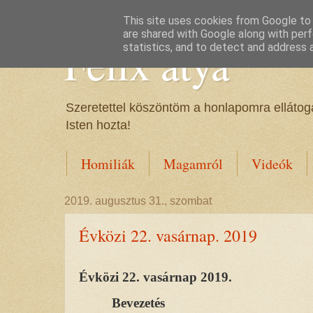
This site uses cookies from Google to d
are shared with Google along with perf
Félix atya
statistics, and to detect and address 
Szeretettel köszöntöm a honlapomra ellátoga
Isten hozta!
Homiliák
Magamról
Videók
2019. augusztus 31., szombat
Évközi 22. vasárnap. 2019
Évközi 22. vasárnap 2019.
Bevezetés