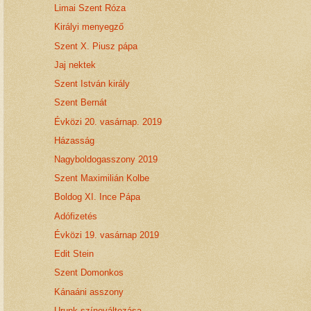
Limai Szent Róza
Királyi menyegző
Szent X. Piusz pápa
Jaj nektek
Szent István király
Szent Bernát
Évközi 20. vasárnap. 2019
Házasság
Nagyboldogasszony 2019
Szent Maximilián Kolbe
Boldog XI. Ince Pápa
Adófizetés
Évközi 19. vasárnap 2019
Edit Stein
Szent Domonkos
Kánaáni asszony
Urunk színeváltozása