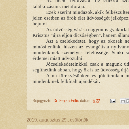
Az imént felolvasott tíz szűzről sz
találkozásunk metaforája.
Ezek szerint mindazok, akik felkészült
jelen esetben az örök élet üdvösségét jelképez
bejutni.
Az üdvösség várása nagyon is gyakorla
Krisztus "újra eljön dicsőségben", hanem álland
Azt a cselekedetet, hogy az okosak n
minősítenünk, hiszen az evangélista nyilvánv
mindenkinek személyes felelőssége. Senki 
érdemei miatt üdvözülni.
Jócselekedeteinkkel csak a magunk üdv
segíthetünk abban, hogy ők is az üdvösség útjá
A mi törekvésünken és jótetteinken mú
mindenkinek felkínált ajándékát.
Bejegyezte:
Dr. Frajka Félix
dátum:
5:22
2019. augusztus 29., csütörtök