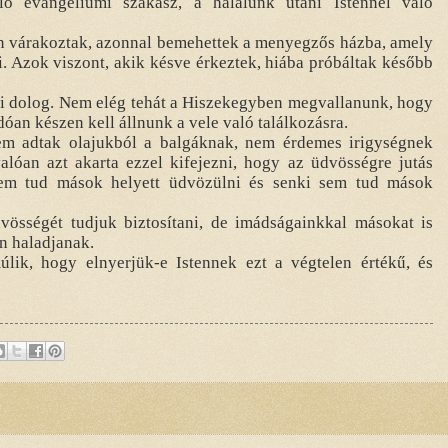
óló evangéliumi szakasz, a halálunk utáni Istennel való
en várakoztak, azonnal bemehettek a menyegzős házba, amely
i. Azok viszont, akik késve érkeztek, hiába próbáltak később
ti dolog. Nem elég tehát a Hiszekegyben megvallanunk, hogy
óan készen kell állnunk a vele való találkozásra.
em adtak olajukból a balgáknak, nem érdemes irigységnek
alóan azt akarta ezzel kifejezni, hogy az üdvösségre jutás
sem tud mások helyett üdvözülni és senki sem tud mások
össégét tudjuk biztosítani, de imádságainkkal másokat is
n haladjanak.
lik, hogy elnyerjük-e Istennek ezt a végtelen értékű, és