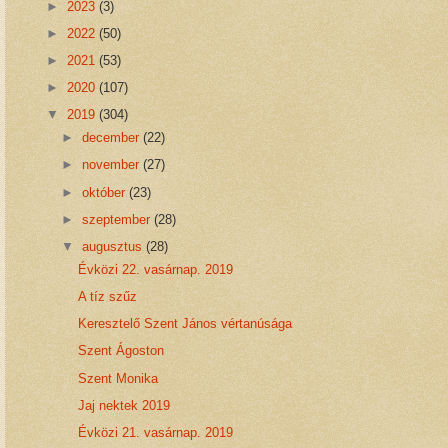
►
2023
(3)
►
2022
(50)
►
2021
(53)
►
2020
(107)
▼
2019
(304)
►
december
(22)
►
november
(27)
►
október
(23)
►
szeptember
(28)
▼
augusztus
(28)
Évközi 22. vasárnap. 2019
A tíz szűz
Keresztelő Szent János vértanúsága
Szent Ágoston
Szent Monika
Jaj nektek 2019
Évközi 21. vasárnap. 2019