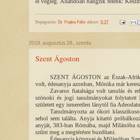
el végleg. Állandóan hangzik felénk: Készíts
Bejegyezte:
Dr. Frajka Félix
dátum:
5:27
2019. augusztus 28., szerda
Szent Ágoston
SZENT ÁGOSTON az Észak-Afrikai T
volt, édesanyja azonban, Mónika már keres
Zavaros fiatalsága volt tanulás és er
szónoki és jogi tanulmányokat folytatott
született egy ismeretlen lánytól fia Adeodatu
Tanulmányozta az ókori klasszikusok
sehol sem találta. Anyja kitartó próbálkoz
anyját, 383-ban Rómába, majd Milánóba sz
szűnt meg a megtérésre buzdítani.
Édesanyja könnyei és Milánóban Szen