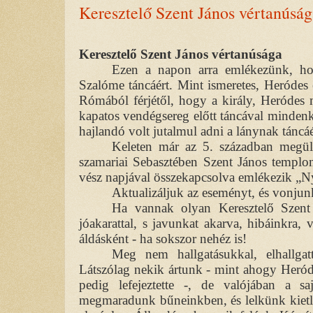
Keresztelő Szent János vértanúság
Keresztelő Szent János vértanúsága
Ezen a napon arra emlékezünk, hog
Szalóme táncáért. Mint ismeretes, Heródes eg
Rómából férjétől, hogy a király, Heródes 
kapatos vendégsereg előtt táncával mindenk
hajlandó volt jutalmul adni a lánynak táncáé
Keleten már az 5. században megül
szamariai Sebasztében Szent János temp
vész napjával összekapcsolva emlékezik „N
Aktualizáljuk az eseményt, és vonjun
Ha vannak olyan Keresztelő Szent
jóakarattal, s javunkat akarva, hibáinkra,
áldásként - ha sokszor nehéz is!
Meg nem hallgatásukkal, elhallgatt
Látszólag nekik ártunk - mint ahogy Heróde
pedig lefejeztette -, de valójában a sa
megmaradunk bűneinkben, és lelkünk kietle