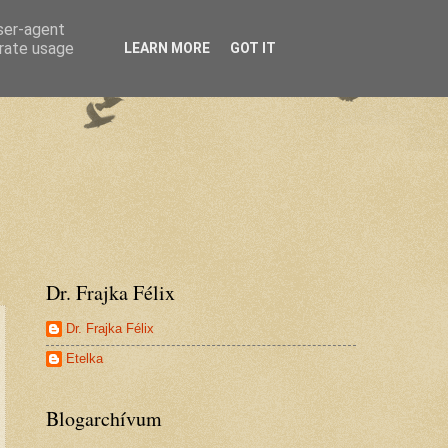
user-agent
erate usage
LEARN MORE
GOT IT
Dr. Frajka Félix
Dr. Frajka Félix
Etelka
Blogarchívum