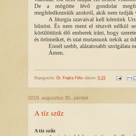
De a mögötte lévő gondolat megfon
megfeledkezniük azokról, akik nem tudják vi
A liturgia szavaival kell kérnünk Urun
bűnöst. És nem ment el részvét nélkül s
körülöttünk élő emberek iránt, hogy szeret
és örömeiket, és utat mutassunk nekik az ü
Ennél szebb, alázatosabb szolgálata 
Ámen.
Bejegyezte:
Dr. Frajka Félix
dátum:
5:23
2019. augusztus 30., péntek
A tíz szűz
A tíz szűz