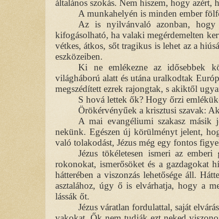
általános szokás. Nem hiszem, hogy azért, 
A munkahelyén is minden ember fölfelé 
Az is nyilvánvaló azonban, hogy
kifogásolható, ha valaki megérdemelten ker
vétkes, átkos, sőt tragikus is lehet az a hi
eszközeiben.
Ki ne emlékezne az idősebbek k
világháború alatt és utána uralkodtak Euró
megszédített ezrek rajongtak, s akiktől ugya
S hová lettek ők? Hogy őrzi emléküke
Örökérvényűek a krisztusi szavak: Aki
A mai evangéliumi szakasz másik jéz
nekünk. Egészen új körülményt jelent, hog
való tolakodást, Jézus még egy fontos figy
Jézus tökéletesen ismeri az emberi
rokonokat, ismerősöket és a gazdagokat hív
hátterében a viszonzás lehetősége áll. Hát
asztalához, úgy ő is elvárhatja, hogy a m
lássák őt.
Jézus váratlan fordulattal, saját elvár
vakokat. Ők nem tudják ezt neked viszonozn