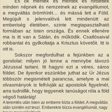
És ők mentek és mentek és hirdették
minden népnek és nemzetnek az evangéliumot,
a megváltás örömhírét… és mássá lett a Föld.
Megújult s jelenvalóvá lett mindenütt az
emberiség életében, szinte megtapasztalható
formában az Isten országa. És ennek ellenére
ma is itt van a Sátán, és működik. Csatlósaival
robbantat és gyilkoltatja a Krisztus követőit. Itt is
ott is.
Sokszor megfordulhat a fejünkben az a
gondolat: milyen jó lenne a mennybe távozó
Jézussal tartani. Itt hagyni ezt a véres, sáros
földet. De ilyenkor eszünkbe juthat az Úr Jézus
többször megismételt parancsa, amelyre a mai
olvasmányok is felhívják az apostolok figyelmét,
arra tudniillik, hogy tegyenek tanúságot róla a föld
végső határáig!
A teremtés után Isten az emberre bízta a földet. A megváltás
után szintén ezt teszi. Emberekre bízza evangéliumát, nagy