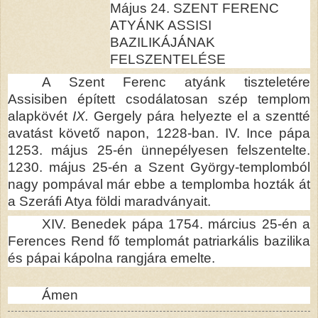
Május 24. SZENT FERENC
ATYÁNK ASSISI
BAZILIKÁJÁNAK
FELSZENTELÉSE
A Szent Ferenc atyánk tiszteletére
Assisiben épített csodálatosan szép templom
alapkövét
IX.
Gergely pára helyezte el a szentté
avatást követő napon, 1228-ban. IV. Ince pápa
1253. május 25-én ünnepélyesen felszentelte.
1230. május 25-én a Szent György-templomból
nagy pompával már ebbe a templomba hozták át
a Szeráfi Atya földi maradványait.
XIV. Benedek pápa 1754. március 25-én a
Ferences Rend fő templomát patriarkális bazilika
és pápai kápolna rangjára emelte.
Ámen