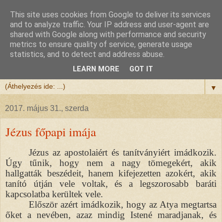
This site uses cookies from Google to deliver its services
Félix atya
and to analyze traffic. Your IP address and user-agent are
shared with Google along with performance and security
metrics to ensure quality of service, generate usage
Szeretettel köszöntöm a honlapomra ellátogatót.
statistics, and to detect and address abuse.
Isten hozta!
LEARN MORE
GOT IT
▼
2017. május 31., szerda
Jézus főpapi imája
Jézus az apostolaiért és tanítványiért imádkozik.
Úgy tűnik, hogy nem a nagy tömegekért, akik
hallgatták beszédeit, hanem kifejezetten azokért, akik
tanító útján vele voltak, és a legszorosabb baráti
kapcsolatba kerültek vele.
Először azért imádkozik, hogy az Atya megtartsa
őket a nevében, azaz mindig Istené maradjanak, és