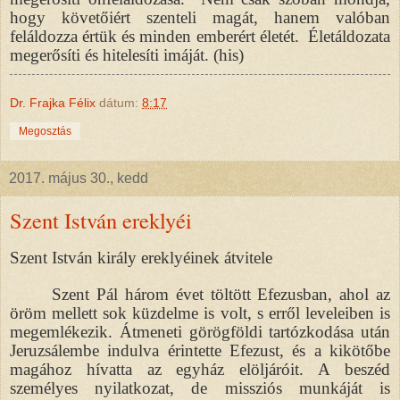
hogy követőiért szenteli magát, hanem valóban
feláldozza értük és minden emberért életét. Életáldozata
megerősíti és hitelesíti imáját. (his)
Dr. Frajka Félix
dátum:
8:17
Megosztás
2017. május 30., kedd
Szent István ereklyéi
Szent István király ereklyéinek átvitele
Szent Pál három évet töltött Efezusban, ahol az
öröm mellett sok küzdelme is volt, s erről leveleiben is
megemlékezik. Átmeneti görögföldi tartózkodása után
Jeruzsálembe indulva érintette Efezust, és a kikötőbe
magához hívatta az egyház elöljáróit. A beszéd
személyes nyilatkozat, de missziós munkáját is