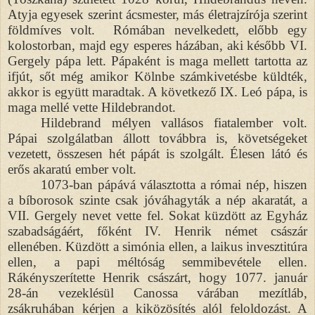
Atyja egyesek szerint ácsmester, más életrajzírója szerint
földmíves volt. Rómában nevelkedett, előbb egy
kolostorban, majd egy esperes házában, aki később VI.
Gergely pápa lett. Pápaként is maga mellett tartotta az
ifjút, sőt még amikor Kölnbe számkivetésbe küldték,
akkor is együtt maradtak. A következő IX. Leó pápa, is
maga mellé vette Hildebrandot.
Hildebrand mélyen vallásos fiatalember volt.
Pápai szolgálatban állott továbbra is, követségeket
vezetett, összesen hét pápát is szolgált. Élesen látó és
erős akaratú ember volt.
1073-ban pápává választotta a római nép, hiszen
a bíborosok szinte csak jóváhagyták a nép akaratát, a
VII. Gergely nevet vette fel. Sokat küzdött az Egyház
szabadságáért, főként IV. Henrik német császár
ellenében. Küzdött a simónia ellen, a laikus invesztitúra
ellen, a papi méltóság semmibevétele ellen.
Rákényszerítette Henrik császárt, hogy 1077. január
28-án vezeklésül Canossa várában mezítláb,
zsákruhában kérjen a kiközösítés alól feloldozást. A