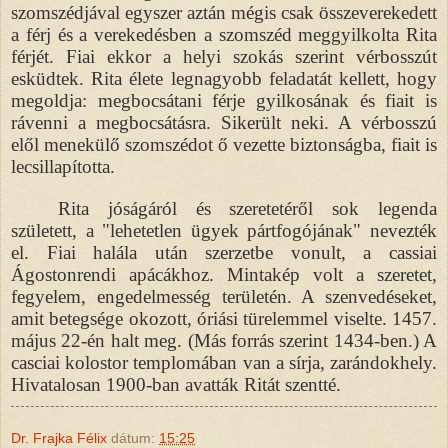
szomszédjával egyszer aztán mégis csak összeverekedett
a férj és a verekedésben a szomszéd meggyilkolta Rita
férjét. Fiai ekkor a helyi szokás szerint vérbosszút
esküdtek. Rita élete legnagyobb feladatát kellett, hogy
megoldja: megbocsátani férje gyilkosának és fiait is
rávenni a megbocsátásra. Sikerült neki. A vérbosszú
elől menekülő szomszédot ő vezette biztonságba, fiait is
lecsillapította.
Rita jóságáról és szeretetéről sok legenda
született, a "lehetetlen ügyek pártfogójának" nevezték
el. Fiai halála után szerzetbe vonult, a cassiai
Ágostonrendi apácákhoz. Mintakép volt a szeretet,
fegyelem, engedelmesség területén. A szenvedéseket,
amit betegsége okozott, óriási türelemmel viselte. 1457.
május 22-én halt meg. (Más forrás szerint 1434-ben.) A
casciai kolostor templomában van a sírja, zarándokhely.
Hivatalosan 1900-ban avatták Ritát szentté.
Dr. Frajka Félix
dátum:
15:25