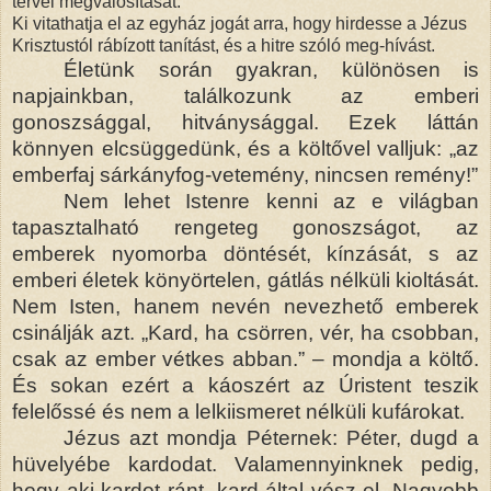
tervei megvalósítását.
Ki vitathatja el az egyház jogát arra, hogy hirdesse a Jézus
Krisztustól rábízott tanítást, és a hitre szóló meg-hívást.
Életünk során gyakran, különösen is
napjainkban, találkozunk az emberi
gonoszsággal, hitványsággal. Ezek láttán
könnyen elcsüggedünk, és a költővel valljuk: „az
emberfaj sárkányfog-vetemény, nincsen remény!”
Nem lehet Istenre kenni az e világban
tapasztalható rengeteg gonoszságot, az
emberek nyomorba döntését, kínzását, s az
emberi életek könyörtelen, gátlás nélküli kioltását.
Nem Isten, hanem nevén nevezhető emberek
csinálják azt. „Kard, ha csörren, vér, ha csobban,
csak az ember vétkes abban.” – mondja a költő.
És sokan ezért a káoszért az Úristent teszik
felelőssé és nem a lelkiismeret nélküli kufárokat.
Jézus azt mondja Péternek: Péter, dugd a
hüvelyébe kardodat. Valamennyinknek pedig,
hogy aki kardot ránt, kard által vész el. Nagyobb