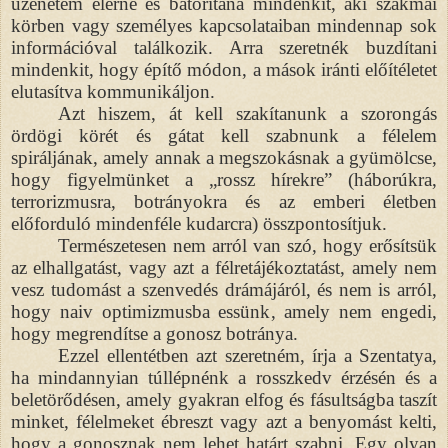
üzenetem elérne és bátorítana mindenkit, aki szakmai
körben vagy személyes kapcsolataiban mindennap sok
információval találkozik. Arra szeretnék buzdítani
mindenkit, hogy építő módon, a mások iránti előítéletet
elutasítva kommunikáljon.
Azt hiszem, át kell szakítanunk a szorongás
ördögi körét és gátat kell szabnunk a félelem
spiráljának, amely annak a megszokásnak a gyümölcse,
hogy figyelmünket a „rossz hírekre” (háborúkra,
terrorizmusra, botrányokra és az emberi életben
előforduló mindenféle kudarcra) összpontosítjuk.
Természetesen nem arról van szó, hogy erősítsük
az elhallgatást, vagy azt a félretájékoztatást, amely nem
vesz tudomást a szenvedés drámájáról, és nem is arról,
hogy naiv optimizmusba essünk, amely nem engedi,
hogy megrendítse a gonosz botránya.
Ezzel ellentétben azt szeretném, írja a Szentatya,
ha mindannyian túllépnénk a rosszkedv érzésén és a
beletörődésen, amely gyakran elfog és fásultságba taszít
minket, félelmeket ébreszt vagy azt a benyomást kelti,
hogy a gonosznak nem lehet határt szabni. Egy olyan