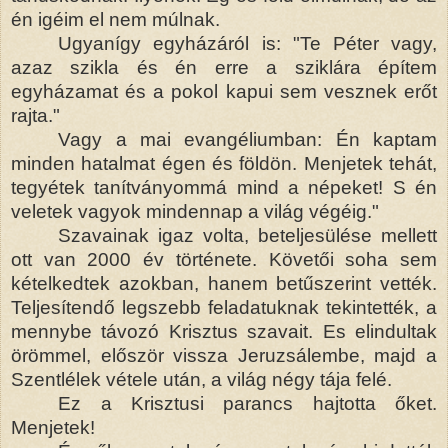
én igéim el nem múlnak.
Ugyanígy egyházáról is: "Te Péter vagy,
azaz szikla és én erre a sziklára építem
egyházamat és a pokol kapui sem vesznek erőt
rajta."
Vagy a mai evangéliumban: Én kaptam
minden hatalmat égen és földön. Menjetek tehát,
tegyétek tanítványommá mind a népeket! S én
veletek vagyok mindennap a világ végéig."
Szavainak igaz volta, beteljesülése mellett
ott van 2000 év története. Követői soha sem
kételkedtek azokban, hanem betűszerint vették.
Teljesítendő legszebb feladatuknak tekintették, a
mennybe távozó Krisztus szavait. Es elindultak
örömmel, először vissza Jeruzsálembe, majd a
Szentlélek vétele után, a világ négy tája felé.
Ez a Krisztusi parancs hajtotta őket.
Menjetek!