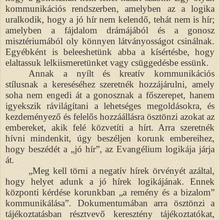
kommunikációs rendszerben, amelyben az a logika
uralkodik, hogy a jó hír nem kelendő, tehát nem is hír;
amelyben a fájdalom drámájából és a gonosz
misztériumából oly könnyen látványosságot csinálnak.
Egyébként is beleeshetünk abba a kísértésbe, hogy
elaltassuk lelkiismeretünket vagy csüggedésbe essünk.
Annak a nyílt és kreatív kommunikációs
stílusnak a kereséséhez szeretnék hozzájárulni, amely
soha nem engedi át a gonosznak a főszerepet, hanem
igyekszik rávilágítani a lehetséges megoldásokra, és
kezdeményező és felelős hozzáállásra ösztönzi azokat az
embereket, akik felé közvetíti a hírt. Arra szeretnék
hívni mindenkit, úgy beszéljen korunk embereihez,
hogy beszédét a „jó hír”, az Evangélium logikája járja
át.
„Meg kell törni a negatív hírek örvényét azáltal,
hogy helyet adunk a jó hírek logikájának. Ennek
központi kérdése korunkban „a remény és a bizalom”
kommunikálása”. Dokumentumában arra ösztönzi a
tájékoztatásban résztvevő keresztény tájékoztatókat,