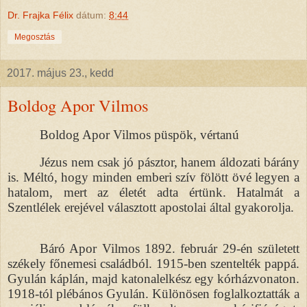
Dr. Frajka Félix
dátum:
8:44
Megosztás
2017. május 23., kedd
Boldog Apor Vilmos
Boldog Apor Vilmos püspök, vértanú
Jézus nem csak jó pásztor, hanem áldozati bárány
is. Méltó, hogy minden emberi szív fölött övé legyen a
hatalom, mert az életét adta értünk. Hatalmát a
Szentlélek erejével választott apostolai által gyakorolja.
Báró Apor Vilmos 1892. február 29-én született
székely főnemesi családból. 1915-ben szentelték pappá.
Gyulán káplán, majd katonalelkész egy kórházvonaton.
1918-tól plébános Gyulán. Különösen foglalkoztatták a