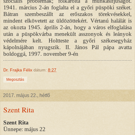
szociális problémák; fölkarolta a munkásifjúságot.
1941. március 2-án foglalta el a győri püspöki széket.
Bátran szembeszállt az erőszakos törekvésekkel,
mindent elkövetett az üldözöttekért. Vértanú halálát is
az okozta 1945. április 2-án, hogy a város elfoglalása
után a püspökvárba menekült asszonyok és leányok
védelmére kelt. Holtteste a győri székesegyház
kápolnájában nyugszik. II. János Pál pápa avatta
boldoggá, 1997. november 9-én
Dr. Frajka Félix
dátum:
8:27
Megosztás
2017. május 22., hétfő
Szent Rita
Szent Rita
Ünnepe: május 22