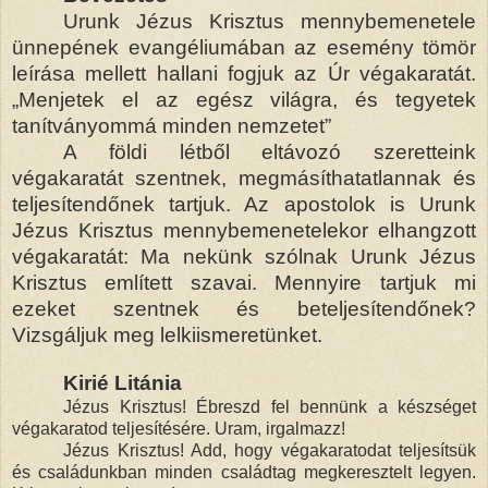
Urunk Jézus Krisztus mennybemenetele
ünnepének evangéliumában az esemény tömör
leírása mellett hallani fogjuk az Úr végakaratát.
„Menjetek el az egész világra, és tegyetek
tanítványommá minden nemzetet”
A földi létből eltávozó szeretteink
végakaratát szentnek, megmásíthatatlannak és
teljesítendőnek tartjuk. Az apostolok is Urunk
Jézus Krisztus mennybemenetelekor elhangzott
végakaratát: Ma nekünk szólnak Urunk Jézus
Krisztus említett szavai. Mennyire tartjuk mi
ezeket szentnek és beteljesítendőnek?
Vizsgáljuk meg lelkiismeretünket.
Kirié Litánia
Jézus Krisztus! Ébreszd fel bennünk a készséget
végakaratod teljesítésére. Uram, irgalmazz!
Jézus Krisztus! Add, hogy végakaratodat teljesítsük
és családunkban minden családtag megkeresztelt legyen.