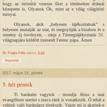
hogy az örömhír vezesse őket a történelem drámái
közepette is. Olyanok Ők, mint az e világ világítótó
tornyai.
Olyanok, akik „helyesen tájékoztatnak” s
helyesen mutatják az utat, és megnyitják a bizalom és a
remény új ösvényeit, - zárja a Tömegtájékoztatás 51.
világnapjára küldött üzenetét Ferenc pápa. Ámen
Dr. Frajka Félix
dátum:
5:42
Megosztás
2017. május 19., péntek
5. hét péntek
Ti barátaim vagytok - mondja Jézus a mai
evangélium szerint s szava ránk is vonatkozik. Ő tehát a
velünk való barátságra törekszik. Vajon mi is akarjuk-e