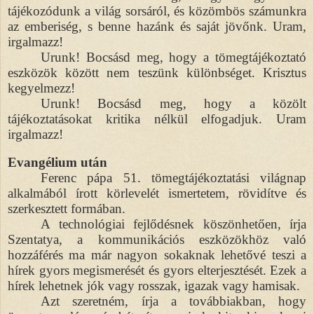
tájékozódunk a világ sorsáról, és közömbös számunkra
az emberiség, s benne hazánk és saját jövőnk. Uram,
irgalmazz!
Urunk! Bocsásd meg, hogy a tömegtájékoztató
eszközök között nem teszünk különbséget. Krisztus
kegyelmezz!
Urunk! Bocsásd meg, hogy a közölt
tájékoztatásokat kritika nélkül elfogadjuk. Uram
irgalmazz!
Evangélium után
Ferenc pápa 51. tömegtájékoztatási világnap
alkalmából írott körlevelét ismertetem, rövidítve és
szerkesztett formában.
A technológiai fejlődésnek köszönhetően, írja
Szentatya, a kommunikációs eszközökhöz való
hozzáférés ma már nagyon sokaknak lehetővé teszi a
hírek gyors megismerését és gyors elterjesztését. Ezek a
hírek lehetnek jók vagy rosszak, igazak vagy hamisak.
Azt szeretném, írja a továbbiakban, hogy