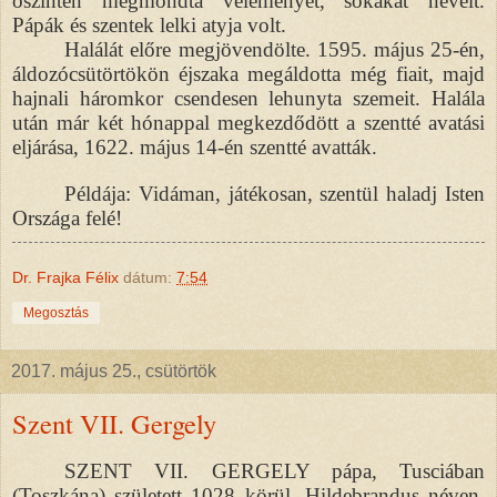
őszintén megmondta véleményét, sokakat nevelt.
Pápák és szentek lelki atyja volt.
Halálát előre megjövendölte. 1595. május 25-én,
áldozócsütörtökön éjszaka megáldotta még fiait, majd
hajnali háromkor csendesen lehunyta szemeit. Halála
után már két hónappal megkezdődött a szentté avatási
eljárása, 1622. május 14-én szentté avatták.
Példája: Vidáman, játékosan, szentül haladj Isten
Országa felé!
Dr. Frajka Félix
dátum:
7:54
Megosztás
2017. május 25., csütörtök
Szent VII. Gergely
SZENT VII. GERGELY pápa, Tusciában
(Toszkána) született 1028 körül, Hildebrandus néven.