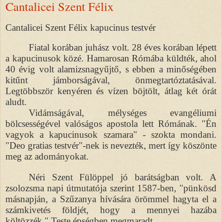
Cantalicei Szent Félix
Cantalicei Szent Félix kapucinus testvér
Fiatal korában juhász volt. 28 éves korában lépett
a kapucinusok közé. Hamarosan Rómába küldték, ahol
40 évig volt alamizsnagyűjtő, s ebben a minőségében
kitűnt jámborságával, önmegtartóztatásával.
Legtöbbször kenyéren és vízen böjtölt, átlag két órát
aludt.
Vidámságával, mélységes evangéliumi
bölcsességével valóságos apostola lett Rómának. "Én
vagyok a kapucinusok szamara" - szokta mondani.
"Deo gratias testvér"-nek is nevezték, mert így köszönte
meg az adományokat.
Néri Szent Fülöppel jó barátságban volt. A
zsolozsma napi útmutatója szerint 1587-ben, "pünkösd
másnapján, a Szűzanya hívására örömmel hagyta el a
számkivetés földjét, hogy a mennyei hazába
költözzék." Teste épségben megmaradt.