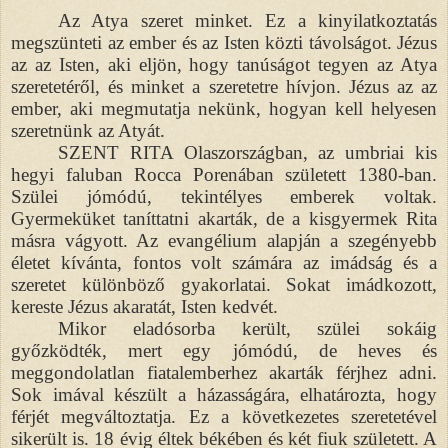
Az Atya szeret minket. Ez a kinyilatkoztatás
megszünteti az ember és az Isten közti távolságot. Jézus
az az Isten, aki eljön, hogy tanúságot tegyen az Atya
szeretetéről, és minket a szeretetre hívjon. Jézus az az
ember, aki megmutatja nekünk, hogyan kell helyesen
szeretnünk az Atyát.
SZENT RITA Olaszországban, az umbriai kis
hegyi faluban Rocca Porenában született 1380-ban.
Szülei jómódú, tekintélyes emberek voltak.
Gyermeküket taníttatni akarták, de a kisgyermek Rita
másra vágyott. Az evangélium alapján a szegényebb
életet kívánta, fontos volt számára az imádság és a
szeretet különböző gyakorlatai. Sokat imádkozott,
kereste Jézus akaratát, Isten kedvét.
Mikor eladósorba került, szülei sokáig
győzködték, mert egy jómódú, de heves és
meggondolatlan fiatalemberhez akarták férjhez adni.
Sok imával készült a házasságára, elhatározta, hogy
férjét megváltoztatja. Ez a következetes szeretetével
sikerült is. 18 évig éltek békében és két fiuk született. A