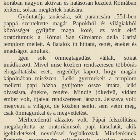
korában nagyon aktívan és hatásosan kezdett Rómában
téríteni, sokan megtértek hatására.
Gyóntatója tanácsára, sőt parancsára 1551-ben
pappá szenteltette magát. Papokból és világiakból
közösséget gyűjtött maga köré, ez volt első
oratóriumuk a Római San Girolamo della Caritá
templom mellett. A fiatalok itt hittant, zenét, éneket és
imádságot tanultak.
Igen sok önmegtagadást vállalt, sokat
imádkozott. Mivel mise közben rendszeresen többórás
elragadtatásba esett, engedélyt kapott, hogy magán
kápolnában misézzen. Lelki gyermekeit a templom
melletti papi házba gyűjtötte össze imára, lelki
olvasásra, énekre, zenére. Mindig jókedvű, vidám
ember volt, ifjaival rendszeresen játszott. Jelszava volt:
megvetni a világot, de közben senkit sem vetni meg,
csak önmagunkat és a megvettetést.
Mérhetetlenül alázatos volt. Pápai felszólításra
megalapította az oratoriánusok papi társulatát, akik
igehirdetéssel, neveléssel foglalkoztak. Mindenkinek