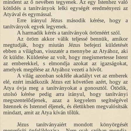
mindent az ő nevében tegyenek. Az egy Istenhez való
kötődés a tanítványok lelki egységét eredményezi az
Atyával és egymással.
Erre irányul Jézus második kérése, hogy a
tanítványok egyek legyenek.
A harmadik kérés a tanítványok öröméért szól.
Az öröm akkor válik teljessé bennük, amikor
megtudják, hogy miután Jézus befejezi küldetését
ebben a világban, visszatér a mennybe az Atyához, aki
őt küldte. Küldetése az volt, hogy megismertesse Istent
az emberekkel, s elmondja azokat az igazságokat,
amelyek megélése az Atyához vezeti a hívőt.
A világ azonban sokféle akadályt vet az emberek
elé, ezért imádkozik Jézus ezt követően azért, hogy az
Atya óvja meg a tanítványokat a gonosztól. Ötödik,
utolsó kérése pedig arra irányul, hogy tanítványi
megszentelődjenek, azaz a kegyelem segítségével
Istennek és Istennel éljenek, és életükben megvalósítsák
mindazt, amit az Atya kíván tőlük.
Jézus tanítványaiért mondott könyörgését
megerősíti önfeláldozása. Nem csak szóban mondja,