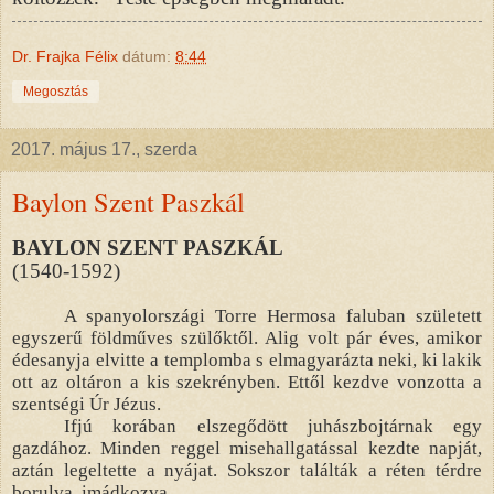
Dr. Frajka Félix
dátum:
8:44
Megosztás
2017. május 17., szerda
Baylon Szent Paszkál
BAYLON SZENT PASZKÁL
(1540-1592)
A spanyolországi Torre Hermosa faluban született
egyszerű földműves szülőktől. Alig volt pár éves, amikor
édesanyja elvitte a templomba s elmagyarázta neki, ki lakik
ott az oltáron a kis szekrényben. Ettől kezdve vonzotta a
szentségi Úr Jézus.
Ifjú korában elszegődött juhászbojtárnak egy
gazdához. Minden reggel misehallgatással kezdte napját,
aztán legeltette a nyájat. Sokszor találták a réten térdre
borulva, imádkozva.