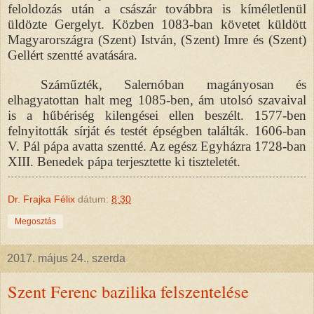
feloldozás után a császár továbbra is kíméletlenül
üldözte Gergelyt. Közben 1083-ban követet küldött
Magyarországra (Szent) István, (Szent) Imre és (Szent)
Gellért szentté avatására.
Száműzték, Salernóban magányosan és
elhagyatottan halt meg 1085-ben, ám utolsó szavaival
is a hűbériség kilengései ellen beszélt. 1577-ben
felnyitották sírját és testét épségben találták. 1606-ban
V. Pál pápa avatta szentté. Az egész Egyházra 1728-ban
XIII. Benedek pápa terjesztette ki tiszteletét.
Dr. Frajka Félix
dátum:
8:30
Megosztás
2017. május 24., szerda
Szent Ferenc bazilika felszentelése