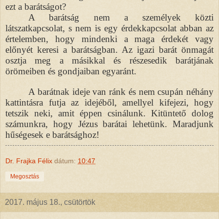
ezt a barátságot?
A barátság nem a személyek közti
látszatkapcsolat, s nem is egy érdekkapcsolat abban az
értelemben, hogy mindenki a maga érdekét vagy
előnyét keresi a barátságban. Az igazi barát önmagát
osztja meg a másikkal és részesedik barátjának
örömeiben és gondjaiban egyaránt.
A barátnak ideje van ránk és nem csupán néhány
kattintásra futja az idejéből, amellyel kifejezi, hogy
tetszik neki, amit éppen csinálunk. Kitüntető dolog
számunkra, hogy Jézus barátai lehetünk. Maradjunk
hűségesek e barátsághoz!
Dr. Frajka Félix
dátum:
10:47
Megosztás
2017. május 18., csütörtök