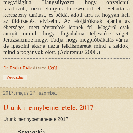
megvilágítja. Hangsúlyozza, hogy önzetlenül
fáradozott, nem előnyök kereséséből élt. Feltárta a
keresztény tanítást, és példát adott arra is, hogyan kell
az üldöztetést elviselni. Az elöljáróknak ajánlja az
éberséget, mert tévtanítók lépnek fel. Magáról csak
annyit mond, hogy fogadalma teljesítése végett
Jeruzsálembe megy. Tudja, hogy megpróbáltatás vár rá,
de igazolni akarja tiszta lelkiismeretét mind a zsidók,
mind a pogányok előtt. (Adoremus 2006.)
Dr. Frajka Félix
dátum:
13:01
Megosztás
2017. május 27., szombat
Urunk mennybemenetele. 2017
Urunk mennybemenetele 2017
Bevezetés