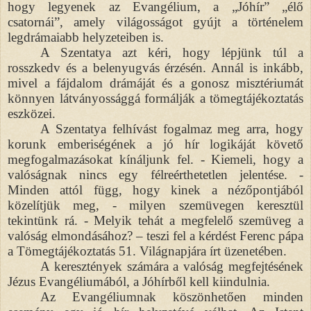
hogy legyenek az Evangélium, a „Jóhír” „élő
csatornái”, amely világosságot gyújt a történelem
legdrámaiabb helyzeteiben is.
A Szentatya azt kéri, hogy lépjünk túl a
rosszkedv és a belenyugvás érzésén. Annál is inkább,
mivel a fájdalom drámáját és a gonosz misztériumát
könnyen látványossággá formálják a tömegtájékoztatás
eszközei.
A Szentatya felhívást fogalmaz meg arra, hogy
korunk emberiségének a jó hír logikáját követő
megfogalmazásokat kínáljunk fel. - Kiemeli, hogy a
valóságnak nincs egy félreérthetetlen jelentése. -
Minden attól függ, hogy kinek a nézőpontjából
közelítjük meg, - milyen szemüvegen keresztül
tekintünk rá. - Melyik tehát a megfelelő szemüveg a
valóság elmondásához? – teszi fel a kérdést Ferenc pápa
a Tömegtájékoztatás 51. Világnapjára írt üzenetében.
A keresztények számára a valóság megfejtésének
Jézus Evangéliumából, a Jóhírből kell kiindulnia.
Az Evangéliumnak köszönhetően minden