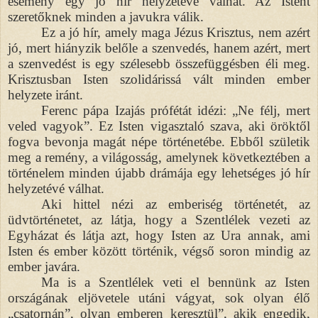
esemény egy jó hír helyzetévé válhat. Az Istent
szeretőknek minden a javukra válik.
Ez a jó hír, amely maga Jézus Krisztus, nem azért
jó, mert hiányzik belőle a szenvedés, hanem azért, mert
a szenvedést is egy szélesebb összefüggésben éli meg.
Krisztusban Isten szolidárissá vált minden ember
helyzete iránt.
Ferenc pápa Izajás prófétát idézi: „Ne félj, mert
veled vagyok”. Ez Isten vigasztaló szava, aki öröktől
fogva bevonja magát népe történetébe. Ebből születik
meg a remény, a világosság, amelynek következtében a
történelem minden újabb drámája egy lehetséges jó hír
helyzetévé válhat.
Aki hittel nézi az emberiség történetét, az
üdvtörténetet, az látja, hogy a Szentlélek vezeti az
Egyházat és látja azt, hogy Isten az Ura annak, ami
Isten és ember között történik, végső soron mindig az
ember javára.
Ma is a Szentlélek veti el bennünk az Isten
országának eljövetele utáni vágyat, sok olyan élő
„csatornán”, olyan emberen keresztül”, akik engedik,