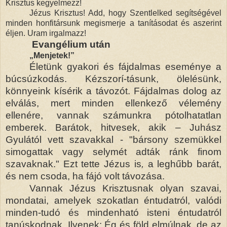
Krisztus kegyelmezz!
Jézus Krisztus! Add, hogy Szentlelked segítségével
minden honfitársunk megismerje a tanításodat és aszerint
éljen. Uram irgalmazz!
Evangélium után
„Menjetek!”
Életünk gyakori és fájdalmas eseménye a
búcsúzkodás. Kézszorí-tásunk, ölelésünk,
könnyeink kísérik a távozót. Fájdalmas dolog az
elválás, mert minden ellenkező vélemény
ellenére, vannak számunkra pótolhatatlan
emberek. Barátok, hitvesek, akik – Juhász
Gyulától vett szavakkal - "bársony szemükkel
simogattak vagy selymét adták ránk finom
szavaknak." Ezt tette Jézus is
,
a leghűbb barát,
és nem csoda, ha fájó volt távozása.
Vannak Jézus Krisztusnak olyan szavai,
mondatai, amelyek szokatlan éntudatról, valódi
minden-tudó és mindenható isteni éntudatról
tanúskodnak. Ilyenek: Ég és föld elmúlnak, de az