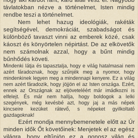
távlatokban nézve a történelmet, Isten mindig
rendbe teszi a történelmet.
Nem lehet hazug ideológiák, rakéták
segítségével, demokráciát, szabadságot és
különböző tavaszt vinni az emberek közé, csak
káoszt és könyörtelen népirtást. De az elkövetők
nem számolnak azzal, hogy a bűnt mindig
bűnhődés követi.
Mindenki látja és tapasztalja, hogy e világ hatalmasai nem
azért fáradoznak, hogy szűnjék meg a nyomor, hogy
mindenkinek legyen meg a mindennapi kenyere. Ez a világ
nem azért fáradozik, hogy jöjjön el az Isten országa. Ezért,
ennek az Országnak az eljöveteléért már imádkozni is
elfelejt. És már nem hallja, hogy boldogok a lelki
szegények, még kevésbé azt, hogy jaj a más népek
kincseire kezüket rátevő, s népeket gyilkoltató
gazdagoknak!
Ezért mondja mennybemenetele előtt az Úr
minden idők Őt követőinek: Menjetek el az egész
világra, hogy eltűnjön ez a gonosz világ és