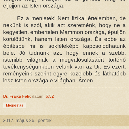
eljöjjön az Isten országa.
Ez a menjetek! Nem fizikai értelemben, de
nekünk is szól, akik azt szeretnénk, hogy ne a
kegyetlen, embertelen Mammon országa, épüljön
körülöttünk, hanem Isten országa. És ebbe az
építésbe mi is sokféleképp kapcsolódhatunk
bele. Jó tudnunk azt, hogy ennek a szebb,
istenibb világnak a megvalósulásáért történő
tevékenységünkben velünk van az Úr. És ezért,
reményeink szerint egyre közelebb és láthatóbb
lesz Isten országa e világban. Ámen.
Dr. Frajka Félix
dátum:
5:52
Megosztás
2017. május 26., péntek