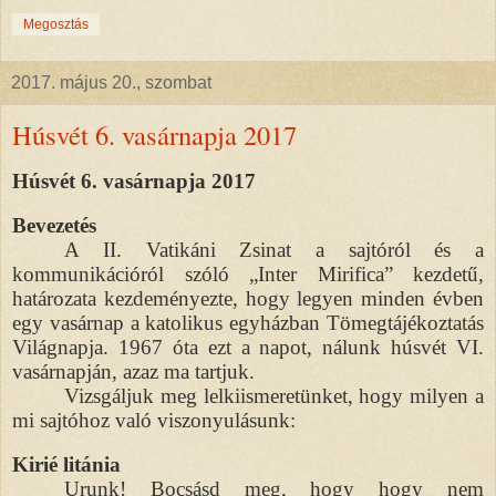
Megosztás
2017. május 20., szombat
Húsvét 6. vasárnapja 2017
Húsvét 6. vasárnapja 2017
Bevezetés
A II. Vatikáni Zsinat a sajtóról és a
kommunikációról szóló „Inter Mirifica” kezdetű,
határozata kezdeményezte, hogy legyen minden évben
egy vasárnap a katolikus egyházban Tömegtájékoztatás
Világnapja. 1967 óta ezt a napot, nálunk húsvét VI.
vasárnapján, azaz ma tartjuk.
Vizsgáljuk meg lelkiismeretünket, hogy milyen a
mi sajtóhoz való viszonyulásunk:
Kirié litánia
Urunk! Bocsásd meg, hogy hogy nem