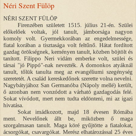
Néri Szent Fülöp
NÉRI SZENT FÜLÖP
Firenzében született 1515. július 21-én. Szülei
előkelőek voltak, jól tanult, jámborsága nagyon
komoly volt. Gyermekkorában az engedelmessége,
fiatal korában a tisztasága volt feltűnő. Hátat fordított
gazdag örökségnek, keményen tanult, közben böjtölt és
tanított. Filippo Neri vidám emberke volt, szülei és
társai "jó Pippó"-nak nevezték. A domonkos atyáknál
tanult, tőlük tanulta meg az evangéliumi szegénység
szeretetét. A család kereskedőnek szerette volna nevelni.
Nagybátyjához San Germanóba (Nápoly mellé) került,
ő azonban nem vonzódott a várható gazdagodás felé.
Sokat vívódott, mert nem tudta eldönteni, mi az igazi
hivatása.
Sokat imádkozott, majd 18 évesen Rómába
ment. Nevelőnek állt be, miközben ő maga
szorgalmasan tanult. Maga köré gyűjtötte a fiatalokat,
ácsorgókat, csavargókat. Merész elhatározással 25 éves