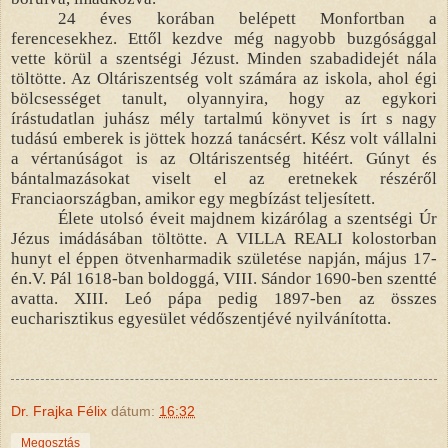
24 éves korában belépett Monfortban a
ferencesekhez. Ettől kezdve még nagyobb buzgósággal
vette körül a szentségi Jézust. Minden szabadidejét nála
töltötte. Az Oltáriszentség volt számára az iskola, ahol égi
bölcsességet tanult, olyannyira, hogy az egykori
írástudatlan juhász mély tartalmú könyvet is írt s nagy
tudású emberek is jöttek hozzá tanácsért. Kész volt vállalni
a vértanúságot is az Oltáriszentség hitéért. Gúnyt és
bántalmazásokat viselt el az eretnekek részéről
Franciaországban, amikor egy megbízást teljesített.
Élete utolsó éveit majdnem kizárólag a szentségi Úr
Jézus imádásában töltötte. A VILLA REALI kolostorban
hunyt el éppen ötvenharmadik születése napján, május 17-
én.V. Pál 1618-ban boldoggá, VIII. Sándor 1690-ben szentté
avatta. XIII. Leó pápa pedig 1897-ben az összes
eucharisztikus egyesület védőszentjévé nyilvánította.
Dr. Frajka Félix
dátum:
16:32
Megosztás