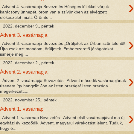
›
Advent 4. vasárnapja Bevezetés Hűséges lélekkel várjuk
karácsony ünnepét. öröm van a szívünkben az elvégzett
előkészület miatt. Örömte...
2022. december 9., péntek
Advent 3. vasárnapja
›
Advent 3. vasárnapja Bevezetés „Örüljetek az Úrban szüntelenül!
Újra csak azt mondom, örüljetek. Emberszerető jóságotokat
ismerje meg ...
2022. december 2., péntek
Ádvent 2. vasárnapja
›
Ádvent 2. vasárnapja Bevezetés Advent második vasárnapjának
üzenete így hangzik: Jön az Isten országa! Isten országa
megérkezett,...
2022. november 25., péntek
Advent 1. vasárnap
›
Advent 1. vasárnap Bevezetés Advent első vasárnapjával ma új
egyházi év kezdődik. Advent, magyarul várakozást jelent. Tudjuk,
hogy é...