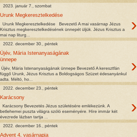
2023. január 7., szombat
Urunk Megkeresztelkedése
›
Urunk Megkeresztelkedése Bevezető A mai vasárnap Jézus
Krisztus megkeresztelkedésének ünnepét üljük. Jézus Krisztus a
mai nap liturg...
2022. december 30., péntek
Újév, Mária Istenanyaságának
›
ünnepe
Újév, Mária Istenanyaságának ünnepe Bevezető A keresztfán
függő Urunk, Jézus Krisztus a Boldogságos Szüzet édesanyánkul
adta. Méltó, ho...
2022. december 23., péntek
Karácsony
›
Karácsony Bevezetés Jézus születésére emlékezünk. A
betlehemei puszta világra szóló eseményére. Híre immár két
évezrede lázban tartja ...
2022. december 16., péntek
Advent 4. vasárnapja