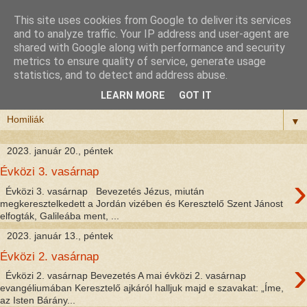
This site uses cookies from Google to deliver its services
Félix atya
and to analyze traffic. Your IP address and user-agent are
shared with Google along with performance and security
metrics to ensure quality of service, generate usage
Szeretettel köszöntöm a honlapomra ellátogatót.
statistics, and to detect and address abuse.
Isten hozta!
LEARN MORE
GOT IT
▼
2023. január 20., péntek
Évközi 3. vasárnap
›
Évközi 3. vasárnap Bevezetés Jézus, miután
megkeresztelkedett a Jordán vizében és Keresztelő Szent Jánost
elfogták, Galileába ment, ...
2023. január 13., péntek
Évközi 2. vasárnap
›
Évközi 2. vasárnap Bevezetés A mai évközi 2. vasárnap
evangéliumában Keresztelő ajkáról halljuk majd e szavakat: „Íme,
az Isten Bárány...