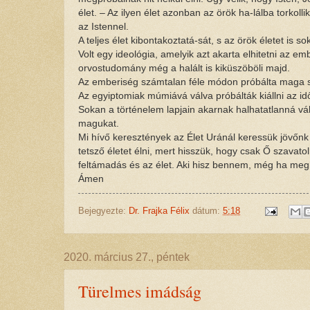
élet. – Az ilyen élet azonban az örök ha-lálba torkol
az Istennel.
A teljes élet kibontakoztatá-sát, s az örök életet is
Volt egy ideológia, amelyik azt akarta elhitetni az
orvostudomány még a halált is kiküszöböli majd.
Az emberiség számtalan féle módon próbálta maga sz
Az egyiptomiak múmiává válva próbálták kiállni az id
Sokan a történelem lapjain akarnak halhatatlanná vál
magukat.
Mi hívő keresztények az Élet Uránál keressük jövőnk b
tetsző életet élni, mert hisszük, hogy csak Ő szavat
feltámadás és az élet. Aki hisz bennem, még ha megha
Ámen
Bejegyezte:
Dr. Frajka Félix
dátum:
5:18
2020. március 27., péntek
Türelmes imádság