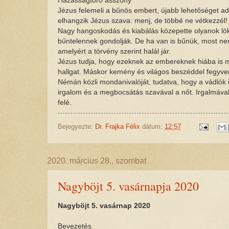
Házasságtörő asszony
Jézus felemeli a bűnös embert, újabb lehetőséget ad
elhangzik Jézus szava: menj, de többé ne vétkezzél! 
Nagy hangoskodás és kiabálás közepette olyanok lök
bűntelennek gondolják. De ha van is bűnük, most ne
amelyért a törvény szerint halál jár.
Jézus tudja, hogy ezeknek az embereknek hiába is 
hallgat. Máskor kemény és világos beszéddel fegyver
Némán közli mondanivalóját, tudatva, hogy a vádlók 
irgalom és a megbocsátás szavával a nőt. Irgalmával f
felé.
Bejegyezte:
Dr. Frajka Félix
dátum:
12:57
2020. március 28., szombat
Nagyböjt 5. vasárnapja 2020
Nagyböjt 5. vasárnap 2020
Bevezetés