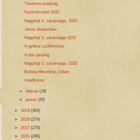
Türelmes imádság
Gyümölcsoltó 2020
Nagyböjt 4. vasárnapja. 2020
Jézus elutasítása
Nagyböjt 3. vasárnapja 2020
A gyilkos szőlőműves
A dús gazdag
Nagyböjt 2. vasárnapja. 2020
Boldog Meszlényi Zoltán
Imádkozás
►
február
(18)
►
január
(28)
►
2019
(304)
►
2018
(274)
►
2017
(270)
►
2016
(266)