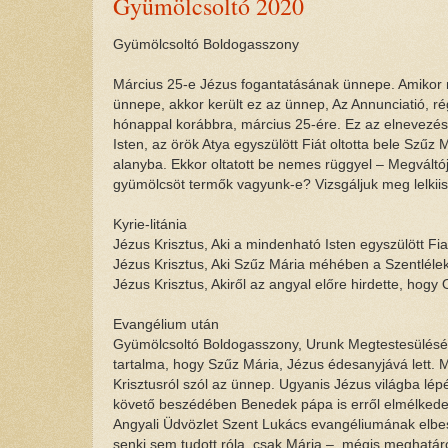
Gyümölcsoltó 2020
Gyümölcsoltó Boldogasszony
Március 25-e Jézus fogantatásának ünnepe. Amikor 
ünnepe, akkor került ez az ünnep, Az Annunciatió, 
hónappal korábbra, március 25-ére. Ez az elnevezés 
Isten, az örök Atya egyszülött Fiát oltotta bele Szű
alanyba. Ekkor oltatott be nemes rüggyel – Megvált
gyümölcsöt termők vagyunk-e? Vizsgáljuk meg lelkii
Kyrie-litánia
Jézus Krisztus, Aki a mindenható Isten egyszülött Fia
Jézus Krisztus, Aki Szűz Mária méhében a Szentlélek e
Jézus Krisztus, Akiről az angyal előre hirdette, ho
Evangélium után
Gyümölcsoltó Boldogasszony, Urunk Megtestesülésén
tartalma, hogy Szűz Mária, Jézus édesanyjává lett.
Krisztusról szól az ünnep. Ugyanis Jézus világba lép
követő beszédében Benedek pápa is erről elmélkedett
Angyali Üdvözlet Szent Lukács evangéliumának elbes
senki sem tudott róla, csak Mária –, mégis meghatá