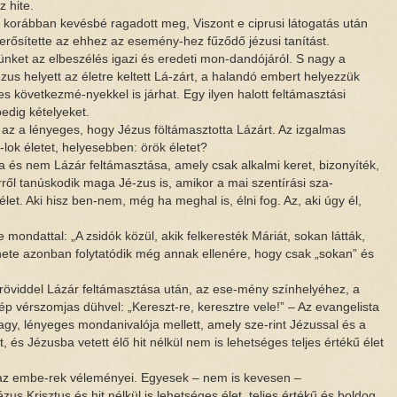
z hite.
net korábban kevésbé ragadott meg, Viszont e ciprusi látogatás után
erősítette az ehhez az esemény-hez fűződő jézusi tanítást.
münket az elbeszélés igazi és eredeti mon-dandójáról. S nagy a
ézus helyett az életre keltett Lá-zárt, a halandó embert helyezzük
s következmé-nyekkel is járhat. Egy ilyen halott feltámasztási
edig kételyeket.
az a lényeges, hogy Jézus föltámasztotta Lázárt. Az izgalmas
-lok életet, helyesebben: örök életet?
 és nem Lázár feltámasztása, amely csak alkalmi keret, bizonyíték,
Erről tanúskodik maga Jé-zus is, amikor a mai szentírási sza-
let. Aki hisz ben-nem, még ha meghal is, élni fog. Az, aki úgy él,
e mondattal: „A zsidók közül, akik felkeresték Máriát, sokan látták,
énete azonban folytatódik még annak ellenére, hogy csak „sokan” és
S röviddel Lázár feltámasztása után, az ese-mény színhelyéhez, a
p vérszomjas dühvel: „Kereszt-re, keresztre vele!” – Az evangelista
, lényeges mondanivalója mellett, amely sze-rint Jézussal és a
et, és Jézusba vetett élő hit nélkül nem is lehetséges teljes értékű élet
z embe-rek véleményei. Egyesek – nem is kevesen –
zus Krisztus és hit nélkül is lehetséges élet, teljes értékű és boldog