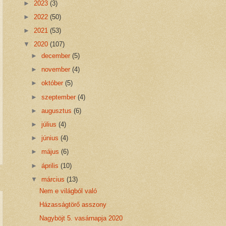
►
2023
(3)
►
2022
(50)
►
2021
(53)
▼
2020
(107)
►
december
(5)
►
november
(4)
►
október
(5)
►
szeptember
(4)
►
augusztus
(6)
►
július
(4)
►
június
(4)
►
május
(6)
►
április
(10)
▼
március
(13)
Nem e világból való
Házasságtörő asszony
Nagyböjt 5. vasárnapja 2020