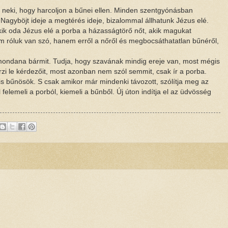
 neki, hogy harcoljon a bűnei ellen. Minden szentgyónásban
Nagyböjt ideje a megtérés ideje, bizalommal állhatunk Jézus elé.
ik oda Jézus elé a porba a házasságtörő nőt, akik magukat
m róluk van szó, hanem erről a nőről és megbocsáthatatlan bűnéről,
mondana bármit. Tudja, hogy szavának mindig ereje van, most mégis
zi le kérdezőit, most azonban nem szól semmit, csak ír a porba.
is bűnösök. S csak amikor már mindenki távozott, szólítja meg az
elemeli a porból, kiemeli a bűnből. Új úton indítja el az üdvösség