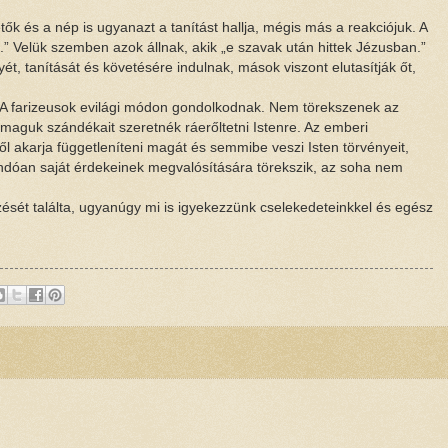
tők és a nép is ugyanazt a tanítást hallja, mégis más a reakciójuk. A
.” Velük szemben azok állnak, akik „e szavak után hittek Jézusban.”
t, tanítását és követésére indulnak, mások viszont elutasítják őt,
A farizeusok evilági módon gondolkodnak. Nem törekszenek az
guk szándékait szeretnék ráerőltetni Istenre. Az emberi
ől akarja függetleníteni magát és semmibe veszi Isten törvényeit,
andóan saját érdekeinek megvalósítására törekszik, az soha nem
zését találta, ugyanúgy mi is igyekezzünk cselekedeteinkkel és egész