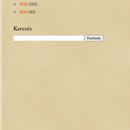
►
2015
(200)
►
2014
(90)
Keresés