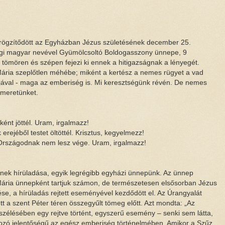
rögzítődött az Egyházban Jézus születésének december 25.
régi magyar nevével Gyümölcsoltó Boldogasszony ünnepe, 9
tömören és szépen fejezi ki ennek a hitigazságnak a lényegét.
z Mária szeplőtlen méhébe; miként a kertész a nemes rügyet a vad
ójával - maga az emberiség is. Mi keresztségünk révén. De nemes
smeretünket.
ként jöttél. Uram, irgalmazz!
rejéből testet öltöttél. Krisztus, kegyelmezz!
gy Országodnak nem lesz vége. Uram, irgalmazz!
ek hírüladása, egyik legrégibb egyházi ünnepünk. Az ünnep
 Mária ünnepként tartjuk számon, de természetesen elsősorban Jézus
ése, a hírüladás rejtett eseményével kezdődött el. Az Úrangyalát
 a szent Péter téren összegyűlt tömeg előtt. Azt mondta: „Az
zélésében egy rejtve történt, egyszerű esemény – senki sem látta,
rozó jelentőségű az egész emberiség történelmében. Amikor a Szűz