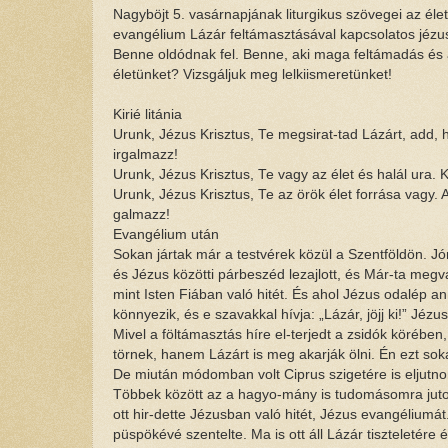
Nagyböjt 5. vasárnapjának liturgikus szövegei az élet
evangélium Lázár feltámasztásával kapcsolatos jézus
Benne oldódnak fel. Benne, aki maga feltámadás és az 
életünket? Vizsgáljuk meg lelkiismeretünket!
Kirié litánia
Urunk, Jézus Krisztus, Te megsirat-tad Lázárt, add, h
irgalmazz!
Urunk, Jézus Krisztus, Te vagy az élet és halál ura. 
Urunk, Jézus Krisztus, Te az örök élet forrása vagy.
galmazz!
Evangélium után
Sokan jártak már a testvérek közül a Szentföldön. Jó
és Jézus közötti párbeszéd lezajlott, és Már-ta megv
mint Isten Fiában való hitét. És ahol Jézus odalép an
könnyezik, és e szavakkal hívja: „Lázár, jöjj ki!” Jézus
Mivel a föltámasztás híre el-terjedt a zsidók körébe
törnek, hanem Lázárt is meg akarják ölni. Én ezt sok
De miután módomban volt Ciprus szigetére is eljutn
Többek között az a hagyo-mány is tudomásomra jutott
ott hir-dette Jézusban való hitét, Jézus evangéliumá
püspökévé szentelte. Ma is ott áll Lázár tiszteletére 