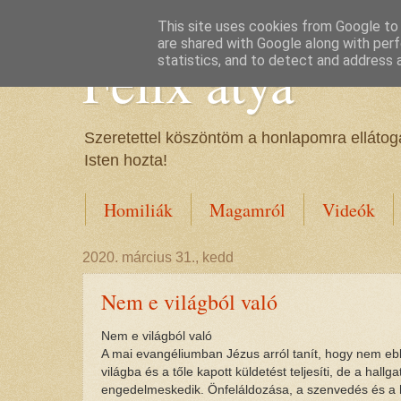
This site uses cookies from Google to d
are shared with Google along with perf
Félix atya
statistics, and to detect and address 
Szeretettel köszöntöm a honlapomra ellátoga
Isten hozta!
Homiliák
Magamról
Videók
2020. március 31., kedd
Nem e világból való
Nem e világból való
A mai evangéliumban Jézus arról tanít, hogy nem ebbő
világba és a tőle kapott küldetést teljesíti, de a hal
engedelmeskedik. Önfeláldozása, a szenvedés és a h