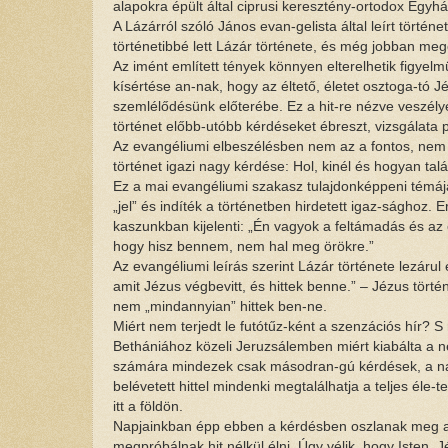
alapokra épült által ciprusi keresztény-ortodox Egyhá
A Lázárról szóló János evan-gelista által leírt törté
történetibbé lett Lázár története, és még jobban meg
Az imént említett tények könnyen elterelhetik figyel
kísértése an-nak, hogy az éltető, életet osztoga-tó J
szemlélődésünk előterébe. Ez a hit-re nézve veszélye
történet előbb-utóbb kérdéseket ébreszt, vizsgálata p
Az evangéliumi elbeszélésben nem az a fontos, nem 
történet igazi nagy kérdése: Hol, kinél és hogyan talá
Ez a mai evangéliumi szakasz tulajdonképpeni témája
„jel” és indíték a történetben hirdetett igaz-sághoz. 
kaszunkban kijelenti: „Én vagyok a feltámadás és az é
hogy hisz bennem, nem hal meg örökre.”
Az evangéliumi leírás szerint Lázár története lezárul 
amit Jézus végbevitt, és hittek benne.” – Jézus tört
nem „mindannyian” hittek ben-ne.
Miért nem terjedt le futótűz-ként a szenzációs hír? 
Bethániához közeli Jeruzsálemben miért kiabálta a né
számára mindezek csak másodran-gú kérdések, a nagy
belévetett hittel mindenki megtalálhatja a teljes éle-t
itt a földön.
Napjainkban épp ebben a kérdésben oszlanak meg a
megpróbálnak hit nélkül élni. Úgy vélik, hogy Isten, Jé