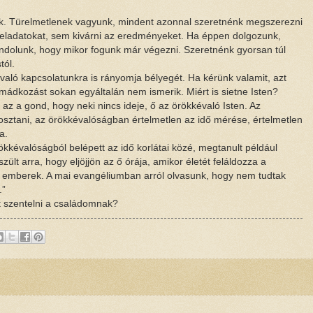
juk. Türelmetlenek vagyunk, mindent azonnal szeretnénk megszerezni
 feladatokat, sem kivárni az eredményeket. Ha éppen dolgozunk,
ndolunk, hogy mikor fogunk már végezni. Szeretnénk gyorsan túl
tól.
való kapcsolatunkra is rányomja bélyegét. Ha kérünk valamit, azt
mádkozást sokan egyáltalán nem ismerik. Miért is sietne Isten?
z a gond, hogy neki nincs ideje, ő az örökkévaló Isten. Az
 osztani, az örökkévalóságban értelmetlen az idő mérése, értelmetlen
a.
ökkévalóságból belépett az idő korlátai közé, megtanult például
ült arra, hogy eljöjjön az ő órája, amikor életét feláldozza a
az emberek. A mai evangéliumban arról olvasunk, hogy nem tudtak
.”
t szentelni a családomnak?