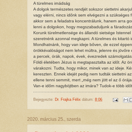
A türelmes imádság
A dolgok természetes rendjét sokszor siettetni akar
vagy elérni, nincs időnk sem elvégezni a szükséges
akkor sem a feladatra koncentrálunk, hanem arra go
lenni a dolgokon, hogy megszabaduljunk a fáradozás
Korunk türelmetlensége és állandó sietsége Istennel 
szeretnénk azonnal megkapni. A türelmes és kitartó i
Mondhatnánk, hogy van ideje bőven, de ezzel éppen a
örökkévalóságot nem lehet múltra, jelenre és jövőre
a percek, órák, napok, évek, évezredek számolgatás
Földi életében Jézus is megtapasztalta az időt. Az ör
várakozni. Tudta, hogy mikor, minek van az ideje. Kész
kereszten. Ennek idejét pedig nem tudták siettetni 
ellene tenni semmit, mert „még nem jött el az ő órája
Van-e időm nagyböjtben az imára? Tudok-e több idő
Bejegyezte:
Dr. Frajka Félix
dátum:
8:06
2020. március 25., szerda