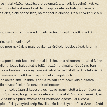
 és halál közötti feszültség problémájára te-relik fegyelmünket. Az
i gondolatokat mondja el. Azt, hogy az élet és halálproblémája
élet, s aki benne hisz, ha meghal is élni fog. Ez a hit vezérli e a mi
ogy mi is őszinte szívvel tudjuk siratni elhunyt szeretteinket. Uram
Krisztus kegyelmezz!
 Add meg nékünk is majd egykor az örökélet boldogságát. Uram ir-
magam is már két alkalommal is. Kétszer is állhattam ott, ahol Márta
allotta Jézus halottakat is feltámasztó hatalmában és Jézus-ban,
nak a bar-langnak a nyílása elé, ahol Jézus halott barátja fekszik. S
 szavára a halott Lázár kijön a halotti sírjából élve.
n, és sokan hittek benne, ezért a zsidók nem-csak Jézus életére
áig kevésbé jelentős ténynek tekintettem.
om, ott sok Lázárral kapcsolatos hagyo-mány jutott a tudomásomra.
 Cip-ruson, hogy Lázár, az életére török elől Ciprusra menekült, és
t. A szintén ciprusi származású Barnabás apostol, őt Nicosia
épített ősi, gyönyörű szép Bazilika. Ma is mé-lyen erős a Szent Lázári