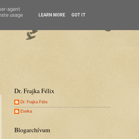
user-agent
erate usage
LEARN MORE
GOT IT
Dr. Frajka Félix
Dr. Frajka Félix
Etelka
Blogarchívum