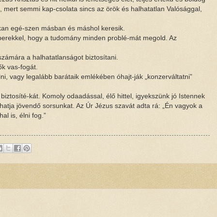
lik, mert semmi kap-csolata sincs az örök és halhatatlan Valósággal,
 sokan egé-szen másban és máshol keresik.
 emberekkel, hogy a tudomány minden problé-mát megold. Az
ámára a halhatatlanságot biztosítani.
ők vas-fogát.
ni, vagy legalább barátaik emlékében óhajt-ják „konzerváltatni”
iztosíté-kát. Komoly odaadással, élő hittel, igyekszünk jó Istennek
olhatja jövendő sorsunkat. Az Úr Jézus szavát adta rá: „Én vagyok a
l is, élni fog.”