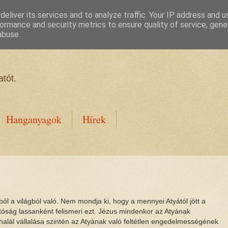
eliver its services and to analyze traffic. Your IP address and 
ormance and security metrics to ensure quality of service, gen
abuse.
tót.
Hanganyagok
Hírek
l a világból való. Nem mondja ki, hogy a mennyei Atyától jött a
lgatóság lassanként felismeri ezt. Jézus mindenkor az Atyának
alál vállalása szintén az Atyának való feltétlen engedelmességének