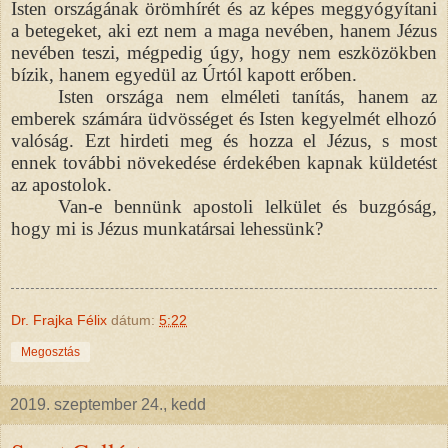
Isten országának örömhírét és az képes meggyógyítani
a betegeket, aki ezt nem a maga nevében, hanem Jézus
nevében teszi, mégpedig úgy, hogy nem eszközökben
bízik, hanem egyedül az Úrtól kapott erőben.
Isten országa nem elméleti tanítás, hanem az
emberek számára üdvösséget és Isten kegyelmét elhozó
valóság. Ezt hirdeti meg és hozza el Jézus, s most
ennek további növekedése érdekében kapnak küldetést
az apostolok.
Van-e bennünk apostoli lelkület és buzgóság,
hogy mi is Jézus munkatársai lehessünk?
Dr. Frajka Félix
dátum:
5:22
Megosztás
2019. szeptember 24., kedd