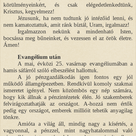
körülményeinkért, és csak elégedetlenkedtünk,
Krisztus, kegyelmezz!
Jézusunk, ha nem tudtunk jó intézőid lenni, és
nem kamatoztattuk, amit ránk bíztál, Uram, irgalmazz!
Irgalmazzon nekünk a mindenható Isten,
bocsássa meg bűneinket, és vezessen el az örök életre.
Ámen!
Evangélium után
A mai, évközi 25. vasárnap evangéliumában a
hamis sáfárról szóló elbeszélést hallottuk.
A jó pénzgazdálkodás igen fontos egy jól
működő államgépezetben. Rendkívül komoly szakmai
ismeretet igényel. Nem közömbös egy nép számára,
hogy kik állnak a pénzintézetek élén. Jó szakemberek
felvirágoztathatják az országot. A-hozzá nem értők
pedig egy országot, emberek millióit tehetik anyagilag
tönkre.
Amióta a világ áll, mindig nagy a kísértés, a
vagyonnal, a pénzzel, mint nagyhatalommal való