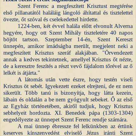
Szent Ferenc a megfeszített Krisztust megtérése
első pillanatától haláláig lángoló áhítattal és tisztelettel
övezte, őt szóval és cselekedettel hirdette.
1224-ben, két évvel halála előtt elvonult Alverna
hegyére, hogy ott Szent Mihály tiszteletére 40 napos
böjtöt tartson. Szeptember 14-én, Szent Kereszt
ünnepén, amikor imádságba merült, megjelent neki a
megfeszített Krisztus szeráf alakjában. "Örvendezett
annak a kedves tekintetnek, amellyel Krisztus őt nézte,
de a keresztre feszítés a részt vevő fájdalom tőrével az ő
lelkét is átjárta."
A látomás után vette észre, hogy testén viseli
Krisztus öt sebét. Igyekezett ezeket elrejteni, de ez nem
sikerült. Több tanú is bizonyítja, hogy látta kezein,
lábain és oldalán a be nem gyógyult sebeket. Ő az első
az Egyház történetében, akiről tudjuk, hogy Krisztus
sebhelyeit hordozta. XI. Benedek pápa (1303-1304)
engedélyezte az ünnepet Szent Ferenc rendje számára.
A mai ünnep ébressze fel lelkünkben az értünk
keserves kínszenvedést elviselő Jézus iránti Szent