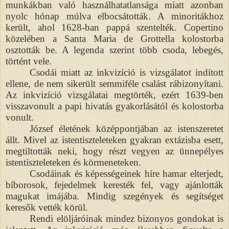
munkákban való használhatatlansága miatt azonban
nyolc hónap múlva elbocsátották. A minoritákhoz
került, ahol 1628-ban pappá szentelték. Copertino
közelében a Santa Maria de Grottella kolostorba
osztották be. A legenda szerint több csoda, lebegés,
történt vele.
Csodái miatt az inkvizíció is vizsgálatot indított
ellene, de nem sikerült semmiféle csalást rábizonyítani.
Az inkvizíció vizsgálatai megtörték, ezért 1639-ben
visszavonult a papi hivatás gyakorlásától és kolostorba
vonult.
József életének középpontjában az istenszeretet
állt. Mivel az istentiszteleteken gyakran extázisba esett,
megtiltották neki, hogy részt vegyen az ünnepélyes
istentiszteleteken és körmeneteken.
Csodáinak és képességeinek híre hamar elterjedt,
bíborosok, fejedelmek keresték fel, vagy ajánlották
magukat imájába. Mindig szegények és segítséget
keresők vették körül.
Rendi elöljáróinak mindez bizonyos gondokat is