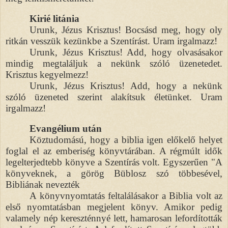
Kirié litánia
Urunk, Jézus Krisztus! Bocsásd meg, hogy oly
ritkán vesszük kezünkbe a Szentírást. Uram irgalmazz!
Urunk, Jézus Krisztus! Add, hogy olvasásakor
mindig megtaláljuk a nekünk szóló üzenetedet.
Krisztus kegyelmezz!
Urunk, Jézus Krisztus! Add, hogy a nekünk
szóló üzeneted szerint alakítsuk életünket. Uram
irgalmazz!
Evangélium után
Köztudomású, hogy a biblia igen előkelő helyet
foglal el az emberiség könyvtárában. A régmúlt idők
legelterjedtebb könyve a Szentírás volt. Egyszerűen "A
könyveknek, a görög Büblosz szó többesével,
Bibliának nevezték
A könyvnyomtatás feltalálásakor a Biblia volt az
első nyomtatásban megjelent könyv. Amikor pedig
valamely nép kereszténnyé lett, hamarosan lefordították