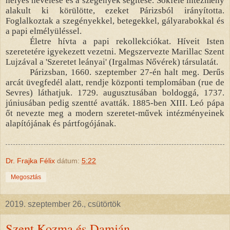
helyes nevelése és a szegények segítése. Sokféle intézmény
alakult ki körülötte, ezeket Párizsból irányította.
Foglalkoztak a szegényekkel, betegekkel, gályarabokkal és
a papi elmélyüléssel.
Életre hívta a papi rekollekciókat. Híveit Isten
szeretetére igyekezett vezetni. Megszervezte Marillac Szent
Lujzával a 'Szeretet leányai' (Irgalmas Nővérek) társulatát.
Párizsban, 1660. szeptember 27-én halt meg. Derűs
arcát üvegfedél alatt, rendje központi templomában (rue de
Sevres) láthatjuk. 1729. augusztusában boldoggá, 1737.
júniusában pedig szentté avatták. 1885-ben XIII. Leó pápa
őt nevezte meg a modern szeretet-művek intézményeinek
alapítójának és pártfogójának.
Dr. Frajka Félix
dátum:
5:22
Megosztás
2019. szeptember 26., csütörtök
Szent Kozma és Damján