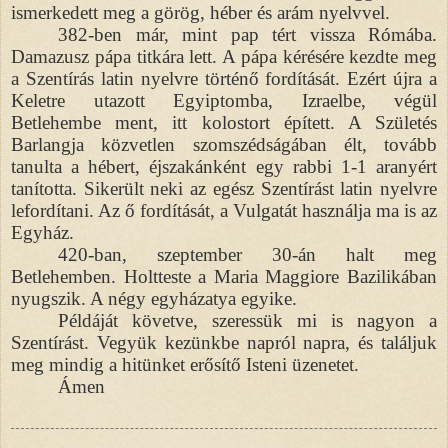
ismerkedett meg a görög, héber és arám nyelvvel.
382-ben már, mint pap tért vissza Rómába.
Damazusz pápa titkára lett. A pápa kérésére kezdte meg
a Szentírás latin nyelvre történő fordítását. Ezért újra a
Keletre utazott Egyiptomba, Izraelbe, végül
Betlehembe ment, itt kolostort épített. A Születés
Barlangja közvetlen szomszédságában élt, tovább
tanulta a hébert, éjszakánként egy rabbi 1-1 aranyért
tanította. Sikerült neki az egész Szentírást latin nyelvre
lefordítani. Az ő fordítását, a Vulgatát használja ma is az
Egyház.
420-ban, szeptember 30-án halt meg
Betlehemben. Holtteste a Maria Maggiore Bazilikában
nyugszik. A négy egyházatya egyike.
Példáját követve, szeressük mi is nagyon a
Szentírást. Vegyük kezünkbe napról napra, és találjuk
meg mindig a hitünket erősítő Isteni üzenetet.
Ámen