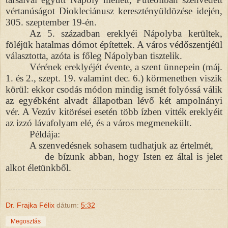
vértanúságot Diokleciánusz keresztényüldözése idején,
305. szeptember 19-én.
Az 5. században ereklyéi Nápolyba kerültek,
föléjük hatalmas dómot építettek. A város védőszentjéül
választotta, azóta is főleg Nápolyban tisztelik.
Vérének ereklyéjét évente, a szent ünnepein (máj.
1. és 2., szept. 19. valamint dec. 6.) körmenetben viszik
körül: ekkor csodás módon mindig ismét folyóssá válik
az egyébként alvadt állapotban lévő két ampolnányi
vér. A Vezúv kitörései esetén több ízben vitték ereklyéit
az izzó lávafolyam elé, és a város megmenekült.
Példája:
A szenvedésnek sohasem tudhatjuk az értelmét,
de bízunk abban, hogy Isten ez által is jelet
alkot életünkből.
Dr. Frajka Félix
dátum:
5:32
Megosztás