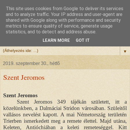
This site uses cookies from Google to deliver its services
Félix atya
and to analyze traffic. Your IP address and user-agent are
shared with Google along with performance and security
metrics to ensure quality of service, generate usage
Szeretettel köszöntöm a honlapomra ellátogatót.
statistics, and to detect and address abuse.
Isten hozta!
LEARN MORE
GOT IT
▼
2019. szeptember 30., hétfő
Szent Jeromos
Szent Jeromos
Szent Jeromos 349 tájékán született, itt a
közelünkben, a Dalmáciai Stridon városában. Szüleitől
vallásos nevelést kapott. A mai Németország területén
Trierben ismerkedett meg a remete élettel. Majd utána,
Keleten, Antióchiában a keleti remeteséggel. Kitt