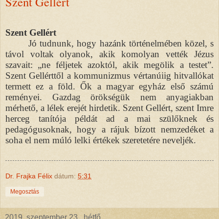
Szent Gellért
Szent Gellért
Jó tudnunk, hogy hazánk történelmében közel, s
távol voltak olyanok, akik komolyan vették Jézus
szavait: „ne féljetek azoktól, akik megölik a testet”.
Szent Gellérttől a kommunizmus vértanúiig hitvallókat
termett ez a föld. Ők a magyar egyház első számú
reményei. Gazdag örökségük nem anyagiakban
mérhető, a lélek erejét hirdetik. Szent Gellért, szent Imre
herceg tanítója példát ad a mai szülőknek és
pedagógusoknak, hogy a rájuk bízott nemzedéket a
soha el nem múló lelki értékek szeretetére neveljék.
Dr. Frajka Félix
dátum:
5:31
Megosztás
2019. szeptember 23., hétfő