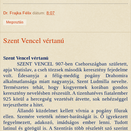
Dr. Frajka Félix
dátum:
8:07
Megosztás
Szent Vencel vértanú
Szent Vencel vértanú
SZENT VENCEL 907-ben Csehországban született,
apja Vratislav, a cseh törzsek második keresztény fejedelme
volt. Édesanyja a félig-meddig pogány Drahomira
alkalmatlansága miatt nagyanyja, Szent Ludmilla nevelte.
Természetes tehát, hogy kisgyermek korában gondos
keresztény nevelésben részesült. A tizenhatéves fiatalember
925 körül a hercegség vezetését átvette, sok nehézséggel
terjeszthette a hitet.
Állandó küzdelmet kellett vívnia a pogány főurak
ellen. Szemére vetették német-barátságát is. Ő igyekezett
fegyelmezett, adakozó, imádságos ember lenni. Tudott
latinul és görögül is. A Szentírás több részletét szó szerint