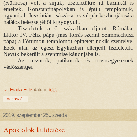
(Kürhosz) volt a sírjuk, tiszteletükre itt bazilikát is
emeltek. Konstantinápolyban is épült templomuk,
ugyanis I. Jusztinián császár a testvérpár közbenjárására
halálos betegségéből kigyógyult.
Tiszteletük a 6. században eljutott Rómába.
Ekkor IV. Félix pápa (más forrás szerint Szimmachusz
pápa) a Fórumon templomot építtetett nekik szentelve.
Ezek után az egész Egyházban elterjedt tiszteletük.
Nevük bekerült a szentmise kánonjába is.
Az orvosok, patikusok és orvosegyetemek
védőszentjei.
Dr. Frajka Félix
dátum:
5:31
Megosztás
2019. szeptember 25., szerda
Apostolok küldetése