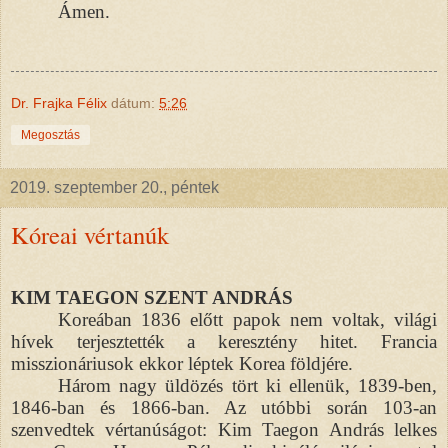
Ámen.
Dr. Frajka Félix
dátum:
5:26
Megosztás
2019. szeptember 20., péntek
Kóreai vértanúk
KIM TAEGON SZENT ANDRÁS
Koreában 1836 előtt papok nem voltak, világi
hívek terjesztették a keresztény hitet. Francia
misszionáriusok ekkor léptek Korea földjére.
Három nagy üldözés tört ki ellenük, 1839-ben,
1846-ban és 1866-ban. Az utóbbi során 103-an
szenvedtek vértanúságot: Kim Taegon András lelkes