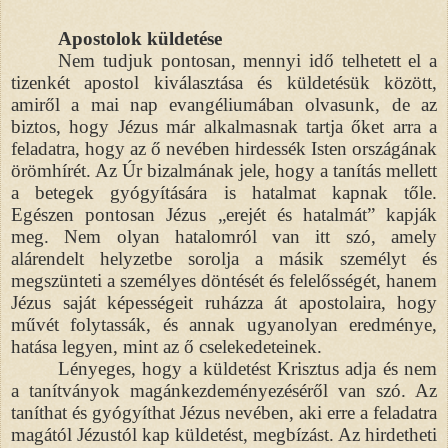
Apostolok küldetése
Nem tudjuk pontosan, mennyi idő telhetett el a
tizenkét apostol kiválasztása és küldetésük között,
amiről a mai nap evangéliumában olvasunk, de az
biztos, hogy Jézus már alkalmasnak tartja őket arra a
feladatra, hogy az ő nevében hirdessék Isten országának
örömhírét. Az Úr bizalmának jele, hogy a tanítás mellett
a betegek gyógyítására is hatalmat kapnak tőle.
Egészen pontosan Jézus „erejét és hatalmát” kapják
meg. Nem olyan hatalomról van itt szó, amely
alárendelt helyzetbe sorolja a másik személyt és
megszünteti a személyes döntését és felelősségét, hanem
Jézus saját képességeit ruházza át apostolaira, hogy
művét folytassák, és annak ugyanolyan eredménye,
hatása legyen, mint az ő cselekedeteinek.
Lényeges, hogy a küldetést Krisztus adja és nem
a tanítványok magánkezdeményezéséről van szó. Az
taníthat és gyógyíthat Jézus nevében, aki erre a feladatra
magától Jézustól kap küldetést, megbízást. Az hirdetheti