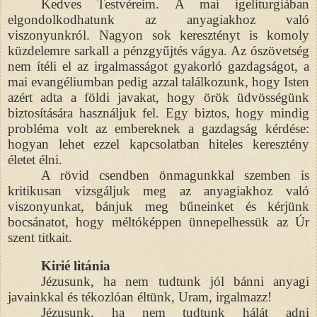
Kedves Testvéreim. A mai igeliturgiában
elgondolkodhatunk az anyagiakhoz való
viszonyunkról. Nagyon sok keresztényt is komoly
küzdelemre sarkall a pénzgyűjtés vágya. Az ószövetség
nem ítéli el az irgalmasságot gyakorló gazdagságot, a
mai evangéliumban pedig azzal találkozunk, hogy Isten
azért adta a földi javakat, hogy örök üdvösségünk
biztosítására használjuk fel. Egy biztos, hogy mindig
probléma volt az embereknek a gazdagság kérdése:
hogyan lehet ezzel kapcsolatban hiteles keresztény
életet élni.
A rövid csendben önmagunkkal szemben is
kritikusan vizsgáljuk meg az anyagiakhoz való
viszonyunkat, bánjuk meg bűneinket és kérjünk
bocsánatot, hogy méltóképpen ünnepelhessük az Úr
szent titkait.
Kirié litánia
Jézusunk, ha nem tudtunk jól bánni anyagi
javainkkal és tékozlóan éltünk, Uram, irgalmazz!
Jézusunk, ha nem tudtunk hálát adni