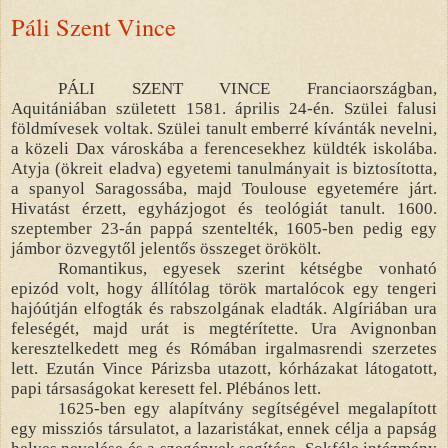
Páli Szent Vince
PÁLI SZENT VINCE Franciaországban,
Aquitániában született 1581. április 24-én. Szülei falusi
földmívesek voltak. Szülei tanult emberré kívánták nevelni,
a közeli Dax városkába a ferencesekhez küldték iskolába.
Atyja (ökreit eladva) egyetemi tanulmányait is biztosította,
a spanyol Saragossába, majd Toulouse egyetemére járt.
Hivatást érzett, egyházjogot és teológiát tanult. 1600.
szeptember 23-án pappá szentelték, 1605-ben pedig egy
jámbor özvegytől jelentős összeget örökölt.
Romantikus, egyesek szerint kétségbe vonható
epizód volt, hogy állítólag török martalócok egy tengeri
hajóútján elfogták és rabszolgának eladták. Algíriában ura
feleségét, majd urát is megtérítette. Ura Avignonban
keresztelkedett meg és Rómában irgalmasrendi szerzetes
lett. Ezután Vince Párizsba utazott, kórházakat látogatott,
papi társaságokat keresett fel. Plébános lett.
1625-ben egy alapítvány segítségével megalapított
egy missziós társulatot, a lazaristákat, ennek célja a papság