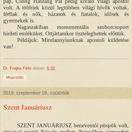
pap, Csong Haszang Pál pedig kiváló világi apostol
volt. A többiek közül legtöbben világi hívők voltak,
férfiak és nők, házasok és fiatalok, idősek és
gyermekek is.
Nagaszakiban monumentális szoborcsoport
hirdeti emléküket. Ottjártamkor tiszteleghettek előttük.
Példájuk: Mindannyiunknak apostoli küldetése
van!
Dr. Frajka Félix
dátum:
5:32
Megosztás
2019. szeptember 19., csütörtök
Szent Januáriusz
SZENT JANUÁRIUSZ beneventói püspök volt,
társaival együtt Nápoly mellett, Puteoliban szenvedett