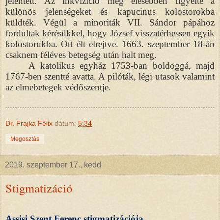
jelentett. Az inkvizíció még élesebben figyelte a
különös jelenségeket és kapucinus kolostorokba
küldték. Végül a minoriták VII. Sándor pápához
fordultak kérésükkel, hogy József visszatérhessen egyik
kolostorukba. Ott élt elrejtve. 1663. szeptember 18-án
csaknem féléves betegség után halt meg.
A katolikus egyház 1753-ban boldoggá, majd
1767-ben szentté avatta. A pilóták, légi utasok valamint
az elmebetegek védőszentje.
Dr. Frajka Félix
dátum:
5:34
Megosztás
2019. szeptember 17., kedd
Stigmatizáció
Assisi Szent Ferenc stigmatizációja