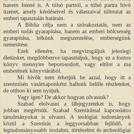
hanem Istené is. A túlsó partról, a túlsó partra hívó
üzenet, amely kérdéseivel és válaszaival túlmutat az
emberi tapasztalás határain.
A Biblia célja nem a szórakoztatás, nem az
emberi tudás gyarapítása, hanem az emberi bölcsesség
gyarapítása, lelkünk megszentelése, emberségünk
nemesítése.
Ezek ellenére, ha megvizsgáljuk jelenlegi
életünket, megdöbbenve tapasztaljuk, hogy ez a fontos
könyv mennyire beporosodott, vagy eltűnt a ma
emberének könyvtárából.
Mi hívők nem érhetjük be azzal, hogy itt a
szentmisén vasárnaponként hallunk belőle részleteket,
de otthon ki sem nyitjuk.
Vagy igen? De akkor hogyan olvassuk?
Szabad elolvasni a lábjegyzeteket is, hogy
jobban megértsük. Szabad Szentírással kapcsolatos
tanulmányokat is olvasni. A teológiai tudományok
közül a Szentírás a leggyorsabban fejlődő, a
legtudományosabb irodalmi, történelmi és archeológiai