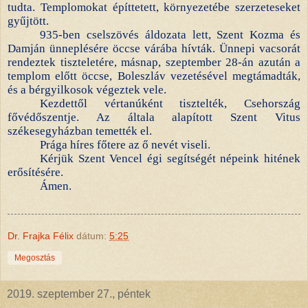
tudta. Templomokat építtetett, környezetébe szerzeteseket
gyűjtött.
935-ben cselszövés áldozata lett, Szent Kozma és
Damján ünneplésére öccse várába hívták. Ünnepi vacsorát
rendeztek tiszteletére, másnap, szeptember 28-án azután a
templom előtt öccse, Boleszláv vezetésével megtámadták,
és a bérgyilkosok végeztek vele.
Kezdettől vértanúként tisztelték, Csehország
fővédőszentje. Az általa alapított Szent Vitus
székesegyházban temették el.
Prága híres főtere az ő nevét viseli.
Kérjük Szent Vencel égi segítségét népeink hitének
erősítésére.
Ámen.
Dr. Frajka Félix
dátum:
5:25
Megosztás
2019. szeptember 27., péntek