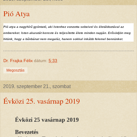
Pió Atya
Pió atya a nagyhírű gyóntató, aki Istenhez vonzotta sebeivel és életáldoztával az
embereket. Isten akaratát kereste és teljesítette élete minden napján. Erősödjön meg
hitünk, hogy a bűnbánat nem megaláz, hanem sokkal inkább felemel bennünket.
Dr. Frajka Félix
dátum:
5:33
Megosztás
2019. szeptember 21., szombat
Évközi 25. vasárnap 2019
Évközi 25 vasárnap 2019
Bevezetés