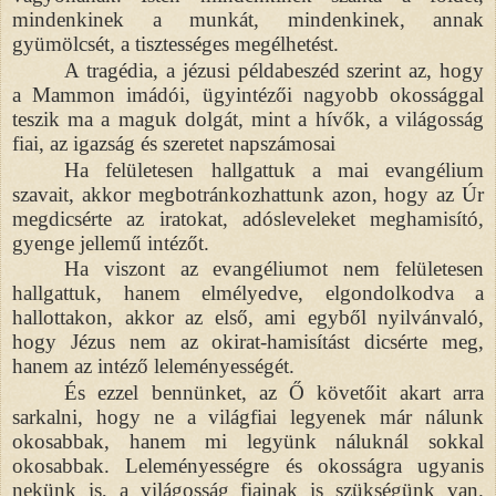
mindenkinek a munkát, mindenkinek, annak
gyümölcsét, a tisztességes megélhetést.
A tragédia,
a
jézusi példabeszéd szerint az, hogy
a Mammon imádói, ügyintézői nagyobb okossággal
teszik ma a maguk dolgát, mint a hívők, a világosság
fiai, az igazság és szeretet napszámosai
Ha felületesen hallgattuk a mai evangélium
szavait, akkor megbotránkozhattunk azon, hogy az Úr
megdicsérte az iratokat, adósleveleket meghamisító,
gyenge jellemű intézőt.
Ha viszont az evangéliumot nem felületesen
hallgattuk, hanem elmélyedve, elgondolkodva a
hallottakon, akkor az első, ami egyből nyilvánvaló,
hogy Jézus nem az okirat-hamisítást dicsérte meg,
hanem az intéző leleményességét.
És ezzel bennünket, az Ő követőit akart arra
sarkalni, hogy ne a világfiai legyenek már nálunk
okosabbak, hanem mi legyünk náluknál sokkal
okosabbak. Leleményességre és okosságra ugyanis
nekünk is, a világosság fiainak is szükségünk van.