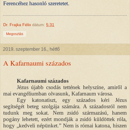
Ferencéhez hasonló szeretetet.
Dr. Frajka Félix
dátum:
5:31
Megosztás
2019. szeptember 16., hétfő
A Kafarnaumi százados
Kafarnaumi százados
Jézus újabb csodás tettének helyszíne, amiről a
mai evangéliumban olvasunk, Kafarnaum városa.
Egy katonatiszt, egy százados kéri Jézus
segítségét beteg szolgája számára. A századosról nem
tudunk meg sokat. Nem zsidó származású, hanem
pogány lehetett, ezért mondják a zsidó küldöttek róla,
hogy „kedveli népünket.” Nem is római katona, hiszen