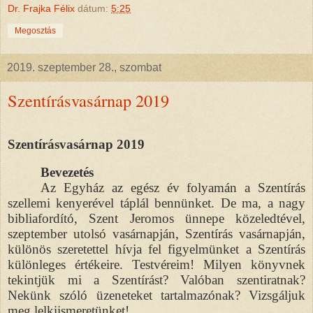
Dr. Frajka Félix
dátum:
5:25
Megosztás
2019. szeptember 28., szombat
Szentírásvasárnap 2019
Szentírásvasárnap 2019
Bevezetés
Az Egyház az egész év folyamán a Szentírás
szellemi kenyerével táplál bennünket. De ma, a nagy
bibliafordító, Szent Jeromos ünnepe közeledtével,
szeptember utolsó vasárnapján, Szentírás vasárnapján,
különös szeretettel hívja fel figyelmünket a Szentírás
különleges értékeire. Testvéreim! Milyen könyvnek
tekintjük mi a Szentírást? Valóban szentiratnak?
Nekünk szóló üzeneteket tartalmazónak? Vizsgáljuk
meg lelkiismeretünket!