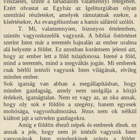
visszaélés, szinte a társadalom valamennyi rétegében.
Ezért olvastat az Egyház az Igeliturgiában olyan
szentírási részleteket, amelyek rámutatnak ezekre, a
kísértésekre, Az evangéliumban a hamis sáfárról szólót.
T. Mi, valamennyien, bizonyos értelemben,
szintén vagyonkezelők vagyunk. A bibliai őstörténet
szerint Isten már a teremtés hajnalán az ember uralma
alá helyezte a földet. Ez azonban korántsem jelenti azt,
hogy az ember lett a föld tulajdonosa. Istené a föld,
mind a teremtés, mind a megváltás jogán. Mi emberek
csak bérlői intézői vagyunk Isten világ
ának, elvileg
minden ember.
Sok igazság van abban a megállapításban, hogy
minden gazdagság, amely nem szolgálja a közjó
érdekeit, igazságtalan. Nem ez vagy az, az oka annak,
hogy oly sok e földön a szegény, hanem egyesek
mohósága, vagyonhalmozása. Jézus nem ok nélkül
kiáltott jajt a szívtelen gazdagokra.
Amíg e földön éhező népek és emberek élnek. ez
annak a jele, hogy nem jó intézői vagyunk Isten
vagyonának. Isten mindenkinek szánta a földet,