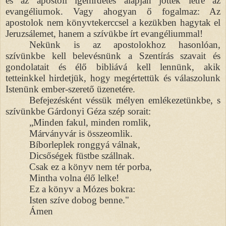
és az apostoli igehirdetés alapján jöttek létre az
evangéliumok. Vagy ahogyan ő fogalmaz: Az
apostolok nem könyvtekerccsel a kezükben hagytak el
Jeruzsálemet, hanem a szívükbe írt evangéliummal!
Nekünk is az apostolokhoz hasonlóan,
szívünkbe kell belevésnünk a Szentírás szavait és
gondolatait és élő bibliává kell lennünk, akik
tetteinkkel hirdetjük, hogy megértettük és válaszolunk
Istenünk ember-szerető üzenetére.
Befejezésként véssük mélyen emlékezetünkbe, s
szívünkbe Gárdonyi Géza szép sorait:
„Minden fakul, minden romlik,
Márványvár is összeomlik.
Bíborleplek ronggyá válnak,
Dicsőségek füstbe szállnak.
Csak ez a könyv nem tér porba,
Mintha volna élő lelke!
Ez a könyv a Mózes bokra:
Isten szíve dobog benne."
Ámen