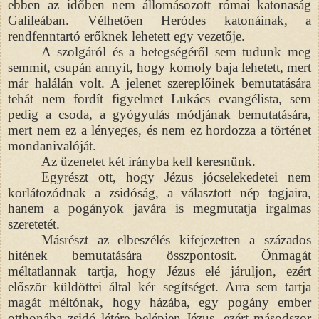
ebben az időben nem állomásozott római katonaság
Galileában. Vélhetően Heródes katonáinak, a
rendfenntartó erőknek lehetett egy vezetője.
A szolgáról és a betegségéről sem tudunk meg
semmit, csupán annyit, hogy komoly baja lehetett, mert
már halálán volt. A jelenet szereplőinek bemutatására
tehát nem fordít figyelmet Lukács evangélista, sem
pedig a csoda, a gyógyulás módjának bemutatására,
mert nem ez a lényeges, és nem ez hordozza a történet
mondanivalóját.
Az üzenetet két irányba kell keresnünk.
Egyrészt ott, hogy Jézus jócselekedetei nem
korlátozódnak a zsidóság, a választott nép tagjaira,
hanem a pogányok javára is megmutatja irgalmas
szeretetét.
Másrészt az elbeszélés kifejezetten a százados
hitének bemutatására összpontosít. Önmagát
méltatlannak tartja, hogy Jézus elé járuljon, ezért
először küldöttei által kér segítséget. Arra sem tartja
magát méltónak, hogy házába, egy pogány ember
otthonába zsidó létére belépjen Jézus, ezért másodszor