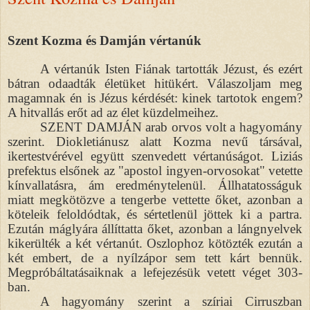
Szent Kozma és Damján vértanúk
A vértanúk Isten Fiának tartották Jézust, és ezért
bátran odaadták életüket hitükért. Válaszoljam meg
magamnak én is Jézus kérdését: kinek tartotok engem?
A hitvallás erőt ad az élet küzdelmeihez.
SZENT DAMJÁN arab orvos volt a hagyomány
szerint. Diokletiánusz alatt Kozma nevű társával,
ikertestvérével együtt szenvedett vértanúságot. Liziás
prefektus elsőnek az "apostol ingyen-orvosokat" vetette
kínvallatásra, ám eredménytelenül. Állhatatosságuk
miatt megkötözve a tengerbe vettette őket, azonban a
köteleik feloldódtak, és sértetlenül jöttek ki a partra.
Ezután máglyára állíttatta őket, azonban a lángnyelvek
kikerülték a két vértanút. Oszlophoz kötözték ezután a
két embert, de a nyílzápor sem tett kárt bennük.
Megpróbáltatásaiknak a lefejezésük vetett véget 303-
ban.
A hagyomány szerint a szíriai Cirruszban