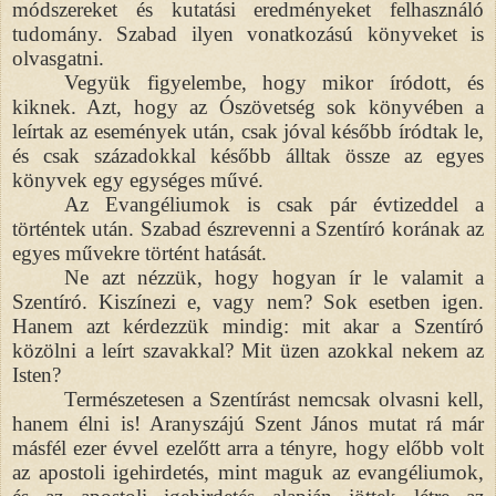
módszereket és kutatási eredményeket felhasználó
tudomány. Szabad ilyen vonatkozású könyveket is
olvasgatni.
Vegyük figyelembe, hogy mikor íródott, és
kiknek. Azt, hogy az Ószövetség sok könyvében a
leírtak az események után, csak jóval később íródtak le,
és csak századokkal később álltak össze az egyes
könyvek egy egységes művé.
Az Evangéliumok is csak pár évtizeddel a
történtek után. Szabad észrevenni a Szentíró korának az
egyes művekre történt hatását.
Ne azt nézzük, hogy hogyan ír le valamit a
Szentíró. Kiszínezi e, vagy nem? Sok esetben igen.
Hanem azt kérdezzük mindig: mit akar a Szentíró
közölni a leírt szavakkal? Mit üzen azokkal nekem az
Isten?
Természetesen a Szentírást nemcsak olvasni kell,
hanem élni is! Aranyszájú Szent János mutat rá már
másfél ezer évvel ezelőtt arra a tényre, hogy előbb volt
az apostoli igehirdetés, mint maguk az evangéliumok,