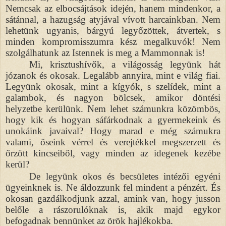
Nemcsak az elbocsájtások idején, hanem mindenkor, a
sátánnal, a hazugság atyjával vívott harcainkban. Nem
lehetünk ugyanis, bárgyú legyőzöttek, átvertek, s
minden kompromisszumra kész megalkuvók! Nem
szolgálhatunk az Istennek is meg a Mammonnak is!
Mi, krisztushívők, a világosság legyünk hát
józanok és okosak. Legalább annyira, mint e világ fiai.
Legyünk okosak, mint a kígyók, s szelídek, mint a
galambok, és nagyon bölcsek, amikor döntési
helyzetbe kerülünk. Nem lehet számunkra közömbös,
hogy kik és hogyan sáfárkodnak a gyermekeink és
unokáink javaival? Hogy marad e még számukra
valami, őseink vérrel és verejtékkel megszerzett és
őrzött kincseiből, vagy minden az idegenek kezébe
kerül?
De legyünk okos és becsületes intézői egyéni
ügyeinknek is. Ne áldozzunk fel mindent a pénzért. És
okosan gazdálkodjunk azzal, amink van, hogy jusson
belőle a rászorulóknak is, akik majd egykor
befogadnak bennünket az örök hajlékokba.