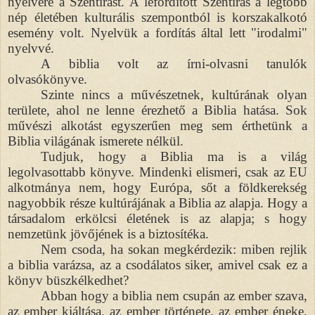
nyelvére a Szentírást. A lefordított Szentírás a legtöbb
nép életében kulturális szempontból is korszakalkotó
esemény volt. Nyelvük a fordítás által lett "irodalmi"
nyelvvé.
A biblia volt az írni-olvasni tanulók
olvasókönyve.
Szinte nincs a művészetnek, kultúrának olyan
területe, ahol ne lenne érezhető a Biblia hatása. Sok
művészi alkotást egyszerűen meg sem érthetünk a
Biblia világának ismerete nélkül.
Tudjuk, hogy a Biblia ma is a világ
legolvasottabb könyve. Mindenki elismeri, csak az EU
alkotmánya nem, hogy Európa, sőt a földkerekség
nagyobbik része kultúrájának a Biblia az alapja. Hogy a
társadalom erkölcsi életének is az alapja; s hogy
nemzetünk jövőjének is a biztosítéka.
Nem csoda, ha sokan megkérdezik: miben rejlik
a biblia varázsa, az a csodálatos siker, amivel csak ez a
könyv büszkélkedhet?
Abban hogy a biblia nem csupán az ember szava,
az ember kiáltása, az ember története, az ember éneke,