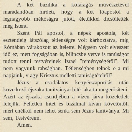
A két bazilika a kőfaragás művészetével
maradandóan hirdeti, hogy a két főapostol a
legnagyobb méltóságra jutott, életükkel dicsőítették
meg Istent.
Szent Pál apostol, a népek apostola, két
esztendeig látszólag tétlenségre volt kárhoztatva, míg
Rómában várakozott az ítéletre. Mégsem volt elveszett
idő ez, mert fogságában is, bilincsbe verve is tanúságot
tudott tenni testvéreinek Izrael "reménységéről". Mi
nem vagyunk rabságban. Tétlenségben telnek e a mi
napjaink, v agy Krisztus melletti tanúságtételről?
Jézus a csodálatos kenyérszaporítás után
következő éjszaka tanítványai hitét akarta megerősíteni.
Azért az éjszaka csendjében a vízen járva közeledett
feléjük. Feltétlen hitet és bizalmat kíván követőitől,
mert enélkül nem lehet senki sem Jézus tanítványa. Mi
sem, Testvéreim.
Ámen.