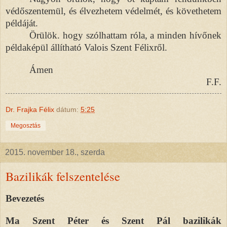
védőszentemül, és élvezhetem védelmét, és követhetem
példáját.
Örülök. hogy szólhattam róla, a minden hívőnek
példaképül állítható Valois Szent Félixről.
Ámen
F.F.
Dr. Frajka Félix
dátum:
5:25
Megosztás
2015. november 18., szerda
Bazilikák felszentelése
Bevezetés
Ma Szent Péter és Szent Pál bazilikák