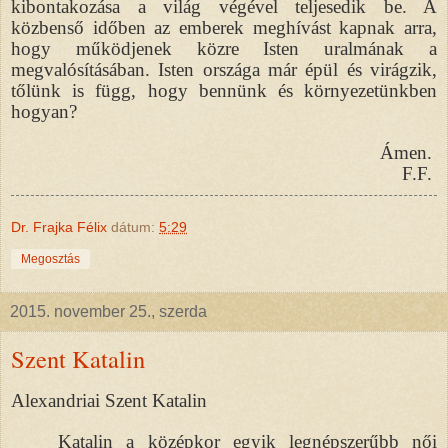
kibontakozása a világ végével teljesedik be. A
közbenső időben az emberek meghívást kapnak arra,
hogy működjenek közre Isten uralmának a
megvalósításában. Isten országa már épül és virágzik,
tőlünk is függ, hogy bennünk és környezetünkben
hogyan?
Ámen.
F.F.
Dr. Frajka Félix
dátum:
5:29
Megosztás
2015. november 25., szerda
Szent Katalin
Alexandriai Szent Katalin
Katalin a középkor egyik legnépszerűbb női