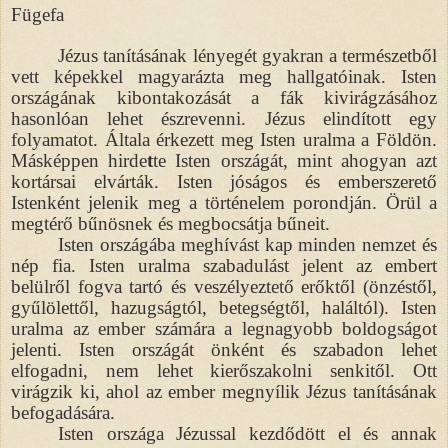
Fügefa
Jézus tanításának lényegét gyakran a természetből
vett képekkel magyarázta meg hallgatóinak. Isten
országának kibontakozását a fák kivirágzásához
hasonlóan lehet észrevenni. Jézus elindított egy
folyamatot. Általa érkezett meg Isten uralma a Földön.
Másképpen hirde
t
te Isten országát, mint ahogyan azt
kortársai elvárták. Isten jóságos és emberszerető
Istenként jelenik meg a történelem porondján. Örül a
megtérő bűnösnek és megbocsátja bűneit.
Isten országába meghívást kap minden nemzet és
nép fia. Isten uralma szabadulást jelent az embert
belülről fogva tartó és veszélyeztető erőktől (önzéstől,
gyűlölettől, hazugságtól, betegségtől, haláltól). Isten
uralma az ember számára a legnagyobb boldogságot
jelenti. Isten országát önként és szabadon lehet
elfogadni, nem lehet kierőszakolni senkitől. Ott
virágzik ki, ahol az ember megnyílik Jézus tanításának
befogadására.
Isten országa Jézussal kezdődött el és annak