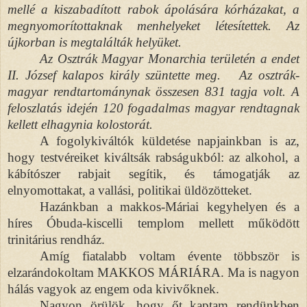
mellé a kiszabadított rabok ápolására kórházakat, a
megnyomorítottaknak menhelyeket létesítettek. Az
újkorban is megtalálták helyüket.
Az Osztrák Magyar Monarchia területén a endet
II. József kalapos király szüntette meg. Az osztrák-
magyar rendtartománynak összesen 831 tagja volt. A
feloszlatás idején 120 fogadalmas magyar rendtagnak
kellett elhagynia kolostorát.
A fogolykiváltók küldetése napjainkban is az,
hogy testvéreiket kiváltsák rabságukból: az alkohol, a
kábítószer rabjait segítik, és támogatják az
elnyomottakat, a vallási, politikai üldözötteket.
Hazánkban a makkos-Máriai kegyhelyen és a
híres Óbuda-kiscelli templom mellett működött
trinitárius rendház.
Amíg fiatalabb voltam évente többször is
elzarándokoltam MAKKOS MÁRIÁRA. Ma is nagyon
hálás vagyok az engem oda kivivőknek.
Nagyon örülök, hogy őt kaptam rendünkben