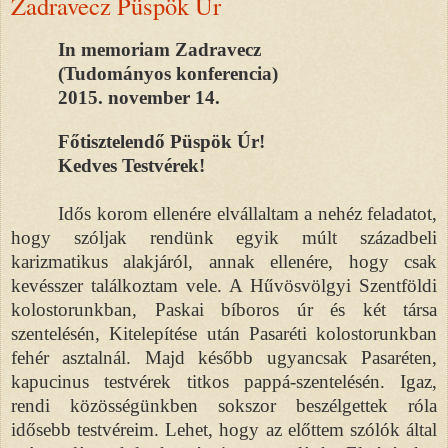
Zadravecz Püspök Úr
In memoriam Zadravecz
(Tudományos konferencia)
2015. november 14.
Főtisztelendő Püspök Úr!
Kedves Testvérek!
Idős korom ellenére elvállaltam a nehéz feladatot,
hogy szóljak rendünk egyik múlt századbeli
karizmatikus alakjáról, annak ellenére, hogy csak
kevésszer találkoztam vele. A Hűvösvölgyi Szentföldi
kolostorunkban, Paskai bíboros úr és két társa
szentelésén, Kitelepítése után Pasaréti kolostorunkban
fehér asztalnál. Majd később ugyancsak Pasaréten,
kapucinus testvérek titkos pappá-szentelésén. Igaz,
rendi közösségünkben sokszor beszélgettek róla
idősebb testvéreim. Lehet, hogy az előttem szólók által