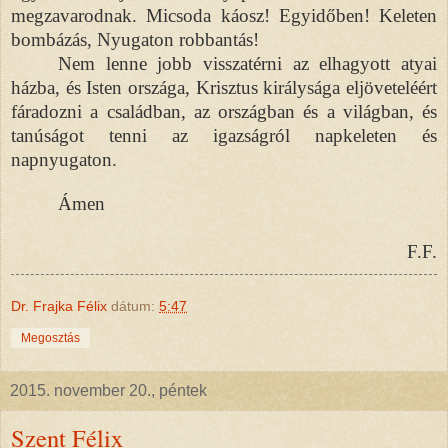
megzavarodnak. Micsoda káosz! Egyidőben! Keleten
bombázás, Nyugaton robbantás!
Nem lenne jobb visszatérni az elhagyott atyai
házba, és Isten országa, Krisztus királysága eljöveteléért
fáradozni a családban, az országban és a világban, és
tanúságot tenni az igazságról napkeleten és
napnyugaton.
Ámen
F.F.
Dr. Frajka Félix
dátum:
5:47
Megosztás
2015. november 20., péntek
Szent Félix