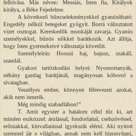
felhívása. Más néven: Messiás, Isten fia, Királyok
királya, a Béke Fejedelme.
A következő bűncselekményekkel gyanúsítható:
Engedély nélkül betegeket gyógyít. Borrá változtatott
vizet osztogat. Kereskedők munkáját zavarja. Gyanús
személyekkel, bűnös nőkkel barátkozik. Azt állítja,
hogy Isten gyermekeivé változtatja követőit.
Személyleírás: Hosszú haj, bajusz, szakáll,
szandál.
Gyakori tartózkodási helyei: Nyomortanyák,
néhány gazdag barátjánál, magányosan kóborol a
sivatagban.
Veszélyes ember, könnyen félrevezeti azokat,
akik nem ismerik.
Még mindig szabadlábon!”
T. Amit egyszer a hatalom célul tűz ki, azt
minden eszközzel: árulással, fondorlattal, cselszövéssel,
erőszakkal, kínvallatással igyekszik elérni. Aki nyitott
szemmel jár e világban, annak nem kell bizonyítani,