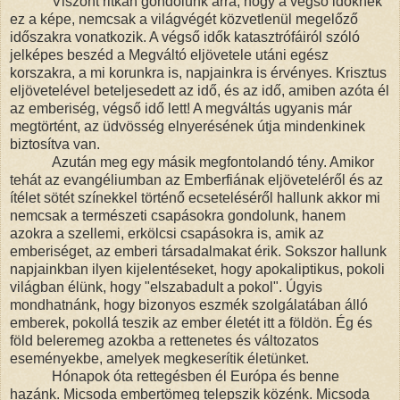
Viszont ritkán gondolunk arra, hogy a végső időknek
ez a képe, nemcsak a világvégét közvetlenül megelőző
időszakra vonatkozik. A végső idők katasztrófáiról szóló
jelképes beszéd a Megváltó eljövetele utáni egész
korszakra, a mi korunkra is, napjainkra is érvényes. Krisztus
eljövetelével beteljesedett az idő, és az idő, amiben azóta él
az emberiség, végső idő lett! A megváltás ugyanis már
megtörtént, az üdvösség elnyerésének útja mindenkinek
biztosítva van.
Azután meg egy másik megfontolandó tény. Amikor
tehát az evangéliumban az Emberfiának eljöveteléről és az
ítélet sötét színekkel történő ecseteléséről hallunk akkor mi
nemcsak a természeti csapásokra gondolunk, hanem
azokra a szellemi, erkölcsi csapásokra is, amik az
emberiséget, az emberi társadalmakat érik. Sokszor hallunk
napjainkban ilyen kijelentéseket, hogy apokaliptikus, pokoli
világban élünk, hogy "elszabadult a pokol". Úgyis
mondhatnánk, hogy bizonyos eszmék szolgálatában álló
emberek, pokollá teszik az ember életét itt a földön. Ég és
föld beleremeg azokba a rettenetes és változatos
eseményekbe, amelyek megkeserítik életünket.
Hónapok óta rettegésben él Európa és benne
hazánk. Micsoda embertömeg telepszik közénk. Micsoda