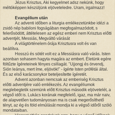
Jézus Krisztus, Aki kegyelmet adsz nekünk, hogy
méltóképpen készüljünk eljöveteledre. Uram, irgalmazz!
Evangélium után
Az adventi időben a liturgia emlékezetünkbe idézi a
zsidó nép babiloni fogságában megfogalmazódott, s
felerősödött, áttételesen az egész emberi nem Krisztus előtti
adventjét, Messiás, Megváltó várását
A világtörténelem órája Krisztusra volt és van
beállítva.
Hosszú és sötét volt ez a Messiásra való várás. Isten
azonban sohasem hagyta magára az embert. Életünk egére
föltűzte ígéreteinek fényes csillagát. "Ujjongj és örvendj,
Sión leánya, mert íme, eljövök!" - ígérte Isten prófétái által.
És az első karácsonykor beteljesítette ígéretét.
Advent azonban nemcsak az emberiség Krisztus
előtti adventjére való emlékezés. Az evangéliumok
meglebegtetik szemünk előtt Krisztus második eljövetelét, a
végső időt is. Lukács korának megfelelő, igaz, ma már naiv,
de alapvetően tudományosan ma is csak megerősíthető
tényt, az ég és föld elmúlását mondja ki a végső időről szóló
mondataiban.