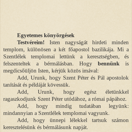
Egyetemes könyörgések
Testvéreim!
Isten nagyságát hirdeti minden
templom, különösen a két főapostol bazilikája. Mi a
Szentlélek templomai lettünk a keresztségben, és
felszenteltek a bérmálásban. Hogy
bennünk
is
megdicsőüljön Isten, kérjük közös imával:
Add, Urunk, hogy Szent Péter és Pál apostolok
tanítását és példáját kövessük.
Add, Urunk, hogy egész életünkkel
ragaszkodjunk Szent Péter utódához, a római pápához.
Add, hogy mindig tudatában legyünk:
mindannyian a Szentlélek templomai vagyunk.
Add, hogy ünnepi lélekkel tartsuk számon
keresztelésünk és bérmálásunk napját.