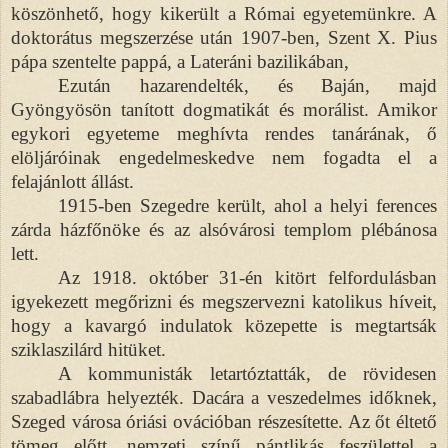
köszönhető, hogy kikerült a Római egyetemünkre. A
doktorátus megszerzése után 1907-ben, Szent X. Pius
pápa szentelte pappá, a Lateráni bazilikában,
Ezután hazarendelték, és Baján, majd
Gyöngyösön tanított dogmatikát és morálist. Amikor
egykori egyeteme meghívta rendes tanárának, ő
elöljáróinak engedelmeskedve nem fogadta el a
felajánlott állást.
1915-ben Szegedre került, ahol a helyi ferences
zárda házfőnöke és az alsóvárosi templom plébánosa
lett.
Az 1918. október 31-én kitört felfordulásban
igyekezett megőrizni és megszervezni katolikus híveit,
hogy a kavargó indulatok közepette is megtartsák
sziklaszilárd hitüket.
A kommunisták letartóztatták, de rövidesen
szabadlábra helyezték. Dacára a veszedelmes időknek,
Szeged városa óriási ovációban részesítette. Az őt éltető
tömeg előtt, nemzeti színű pántlikás feszülettel a