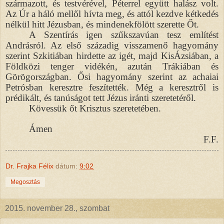
származott, és testvérével, Péterrel együtt halász volt.
Az Úr a háló mellől hívta meg, és attól kezdve kétkedés
nélkül hitt Jézusban, és mindenekfölött szerette Őt.
A Szentírás igen szűkszavúan tesz említést
Andrásról. Az első századig visszamenő hagyomány
szerint Szkitiában hirdette az igét, majd KisÁzsiában, a
Földközi tenger vidékén, azután Trákiában és
Görögországban. Ősi hagyomány szerint az achaiai
Petrósban keresztre feszítették. Még a keresztről is
prédikált, és tanúságot tett Jézus iránti szeretetéről.
Kövessük őt Krisztus szeretetében.
Ámen
F.F.
Dr. Frajka Félix
dátum:
9:02
Megosztás
2015. november 28., szombat