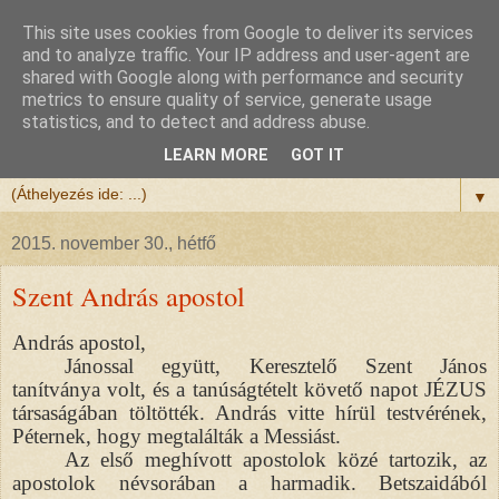
This site uses cookies from Google to deliver its services
Félix atya
and to analyze traffic. Your IP address and user-agent are
shared with Google along with performance and security
metrics to ensure quality of service, generate usage
Szeretettel köszöntöm a honlapomra ellátogatót.
statistics, and to detect and address abuse.
Isten hozta!
LEARN MORE
GOT IT
▼
2015. november 30., hétfő
Szent András apostol
András apostol,
Jánossal együtt, Keresztelő Szent János
tanítványa volt, és a tanúságtételt követő napot JÉZUS
társaságában töltötték. András vitte hírül testvérének,
Péternek, hogy megtalálták a Messiást.
Az első meghívott apostolok közé tartozik, az
apostolok névsorában a harmadik. Betszaidából