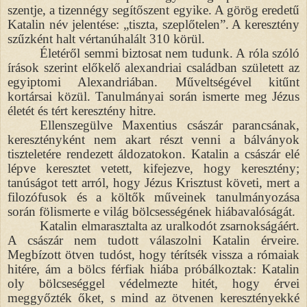
szentje, a tizennégy segítőszent egyike. A görög eredetű
Katalin név jelentése: „tiszta, szeplőtelen”. A keresztény
szűzként halt vértanúhalált 310 körül.
Életéről semmi biztosat nem tudunk. A róla szóló
írások szerint előkelő alexandriai családban született az
egyiptomi Alexandriában. Műveltségével kitűnt
kortársai közül. Tanulmányai során ismerte meg Jézus
életét és tért keresztény hitre.
Ellenszegülve Maxentius császár parancsának,
keresztényként nem akart részt venni a bálványok
tiszteletére rendezett áldozatokon. Katalin a császár elé
lépve keresztet vetett, kifejezve, hogy keresztény;
tanúságot tett arról, hogy Jézus Krisztust követi, mert a
filozófusok és a költők műveinek tanulmányozása
során fölismerte e világ bölcsességének hiábavalóságát.
Katalin elmarasztalta az uralkodót zsarnokságáért.
A császár nem tudott válaszolni Katalin érveire.
Megbízott ötven tudóst, hogy térítsék vissza a rómaiak
hitére, ám a bölcs férfiak hiába próbálkoztak: Katalin
oly bölcseséggel védelmezte hitét, hogy érvei
meggyőzték őket, s mind az ötvenen keresztényekké