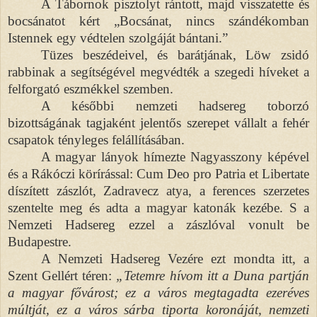
A Tábornok pisztolyt rántott, majd visszatette és
bocsánatot kért „Bocsánat, nincs szándékomban
Istennek egy védtelen szolgáját bántani.”
Tüzes beszédeivel, és barátjának, Löw zsidó
rabbinak a segítségével megvédték a szegedi híveket a
felforgató eszmékkel szemben.
A későbbi nemzeti hadsereg toborzó
bizottságának tagjaként jelentős szerepet vállalt a fehér
csapatok tényleges felállításában.
A magyar lányok hímezte Nagyasszony képével
és a Rákóczi körírással: Cum Deo pro Patria et Libertate
díszített zászlót, Zadravecz atya, a ferences szerzetes
szentelte meg és adta a magyar katonák kezébe. S a
Nemzeti Hadsereg ezzel a zászlóval vonult be
Budapestre.
A Nemzeti Hadsereg Vezére ezt mondta itt, a
Szent Gellért téren:
„Tetemre hívom itt a Duna partján
a magyar fővárost; ez a város megtagadta ezeréves
múltját, ez a város sárba tiporta koronáját, nemzeti