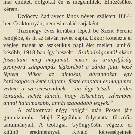
már említett dolgokat én is megemlítek. Elnézésüket
kérem.
Uzdóczy Zadravecz János néven született 1884-
ben Csáktornyán, nemesi család sarjaként.
Tizennégy éves korában lépett be Szent Ferenc
rendjébe, és itt az István nevet kapta. Ekkor kötelezte el
végleg magát az aszketikus papi élet mellett, amiről
később, 1918-ban így beszélt:
„Szabadságomtól akkor
fosztottam meg magamat, mikor az aranyifjúság
gyönyörű színpompás légköréből a zárda falai közé
léptem. Mikor az álmokat, ábrándokat egy
kardcsapásra ketté vágtam, füstté csaptam és magamra
vettem a szerzetesrendnek – ha úgy tetszik – érdes
kordáját, nehéz láncát, hogy lelkemben, szívemben
annál hatalmasabb, annál szabadabb legyek!”
A csáktornyai négy polgári után Pesten járt
gimnáziumba. Majd Zágrábban folytatatta filozófia
tanulmányait. A teológiát Gyöngyösön végezte el
kitűnő eredménnyel. Kiváló képességeinek