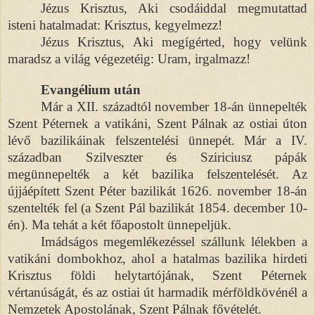
Jézus Krisztus, Aki csodáiddal megmutattad
isteni hatalmadat: Krisztus, kegyelmezz!
Jézus Krisztus, Aki megígérted, hogy velünk
maradsz a világ végezetéig: Uram, irgalmazz!
Evangélium után
Már a XII. századtól november 18-án ünnepelték
Szent Péternek a vatikáni, Szent Pálnak az ostiai úton
lévő bazilikáinak felszentelési ünnepét. Már a IV.
században Szilveszter és Sziriciusz pápák
megünnepelték a két bazilika felszentelését. Az
újjáépített Szent Péter bazilikát 1626. november 18-án
szentelték fel (a Szent Pál bazilikát 1854. december 10-
én). Ma tehát a két főapostolt ünnepeljük.
Imádságos megemlékezéssel szállunk lélekben a
vatikáni dombokhoz, ahol a hatalmas bazilika hirdeti
Krisztus földi helytartójának, Szent Péternek
vértanúságát, és az ostiai út harmadik mérföldkövénél a
Nemzetek Apostolának, Szent Pálnak fővételét.