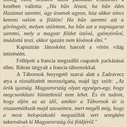
kezében vallotta:
„Ha bűn Jézust, ha bűn édes
Hazámat szeretni, úgy üssenek agyon, hisz akkor nincs
keresni valóm a földön! Ha bűn szeretni azt a
göröngyöt, melyen születtem, ha bűn azt a napsugarat
szeretni, mely a magyar földet izzóvá, gyönyörűvé,
imádottá teszi, akkor igazán nem kívánok élni.”
Kapisztrán Jánosként harcolt a vörös világ
letöréséért.
Fellépett a francia megszálló csapatok packázásai
ellen. Bátran tárgyalt a francia tábornokkal.
A Tábornok fenyegető szavai alatt a Zadravecz
atya a rózsafüzérét morzsolgatta, majd így szólt:
„Az
örök igazság. Magyarország olyan egységes-egy, hogy
megcsonkítani büntetlenül nem lehet. És én tudom,
hogy eljön az az idő, amikor a Tábornok úr is
visszaemlékszik majd szavaimra, mert megéli még, hogy
a most belopózkodó megszállók vert seregként
takarodnak ki Magyarország ősi földjéről."