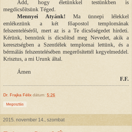
Add, hogy életünkkel testünkben is
megdicsőítsünk Téged.
Mennyei Atyánk!
Ma ünnepi lélekkel
emlékezünk a két főapostol templomának
felszenteléséről, mert az is a Te dicsőségedet hirdeti.
Kérünk, bennünk is dicsőítsd meg Nevedet, akik a
keresztségben a Szentlélek templomai lettünk, és a
bérmálás felszentelésében megerősítettél kegyelmeddel.
Krisztus, a mi Urunk által.
Ámen
F.F.
Dr. Frajka Félix
dátum:
5:26
Megosztás
2015. november 14., szombat