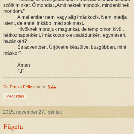
szólít minket. Ő mondta: „Amit nektek mondok, mindenkinek
mondom.”
A mai ember nem, vagy alig imádkozik. Nem imádja
Istent, de annál inkább imád sok mást.
Hívőknek mondjuk magunkat, de templomon kívül,
hétköznaponként, imádkozunk-e családunkért, egymásért,
hazánkért?
És adventben, Úrjövetre készülve, buzgóbban, mint
máskor?
Ámen
F.F.
Dr. Frajka Félix
dátum:
5:44
Megosztás
2015. november 27., péntek
Fügefa