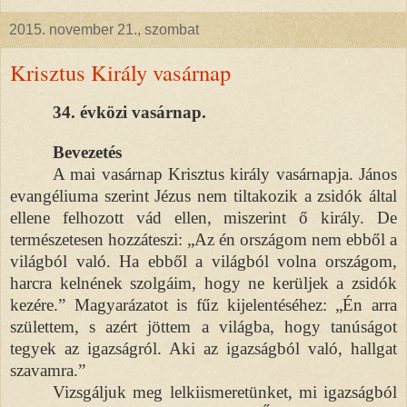
2015. november 21., szombat
Krisztus Király vasárnap
34. évközi vasárnap.
Bevezetés
A mai vasárnap Krisztus király vasárnapja. János
evangéliuma szerint Jézus nem tiltakozik a zsidók által
ellene felhozott vád ellen, miszerint ő király. De
természetesen hozzáteszi: „Az én országom nem ebből a
világból való. Ha ebből a világból volna országom,
harcra kelnének szolgáim, hogy ne kerüljek a zsidók
kezére.” Magyarázatot is fűz kijelentéséhez: „Én arra
születtem, s azért jöttem a világba, hogy tanúságot
tegyek az igazságról. Aki az igazságból való, hallgat
szavamra.”
Vizsgáljuk meg lelkiismeretünket, mi igazságból