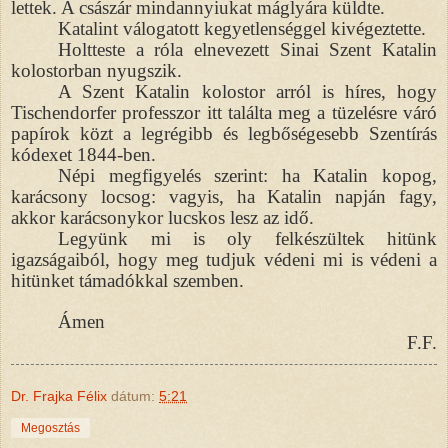
lettek. A császár mindannyiukat máglyára küldte.
Katalint válogatott kegyetlenséggel kivégeztette.
Holtteste a róla elnevezett Sinai Szent Katalin
kolostorban nyugszik.
A Szent Katalin kolostor arról is híres, hogy
Tischendorfer professzor itt találta meg a tüzelésre váró
papírok közt a legrégibb és legbőségesebb Szentírás
kódexet 1844-ben.
Népi megfigyelés szerint: ha Katalin kopog,
karácsony locsog: vagyis, ha Katalin napján fagy,
akkor karácsonykor lucskos lesz az idő.
Legyünk mi is oly felkészültek hitünk
igazságaiból, hogy meg tudjuk védeni mi is védeni a
hitünket támadókkal szemben.
Ámen
F.F.
Dr. Frajka Félix
dátum:
5:21
Megosztás