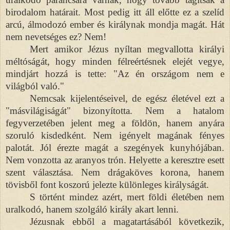
birodalom határait. Most pedig itt áll előtte ez a szelíd
arcú, álmodozó ember és királynak mondja magát. Hát
nem nevetséges ez? Nem!
Mert amikor Jézus nyíltan megvallotta királyi
méltóságát, hogy minden félreértésnek elejét vegye,
mindjárt hozzá is tette: "Az én országom nem e
világból való."
Nemcsak kijelentéseivel, de egész életével ezt a
"másvilágiságát" bizonyította. Nem a hatalom
fegyverzetében jelent meg a földön, hanem anyára
szoruló kisdedként. Nem igényelt magának fényes
palotát. Jól érezte magát a szegények kunyhójában.
Nem vonzotta az aranyos trón. Helyette a keresztre esett
szent választása. Nem drágaköves korona, hanem
tövisből font koszorú jelezte különleges királyságát.
S történt mindez azért, mert földi életében nem
uralkodó, hanem szolgáló király akart lenni.
Jézusnak ebből a magatartásából következik,