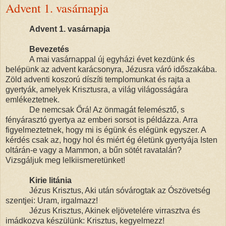
Advent 1. vasárnapja
Advent 1. vasárnapja
Bevezetés
A mai vasárnappal új egyházi évet kezdünk és
belépünk az advent karácsonyra, Jézusra váró időszakába.
Zöld adventi koszorú díszíti templomunkat és rajta a
gyertyák, amelyek Krisztusra, a világ világosságára
emlékeztetnek.
De nemcsak Őrá! Az önmagát felemésztő, s
fényárasztó gyertya az emberi sorsot is példázza. Arra
figyelmeztetnek, hogy mi is égünk és elégünk egyszer. A
kérdés csak az, hogy hol és miért ég életünk gyertyája Isten
oltárán-e vagy a Mammon, a bűn sötét ravatalán?
Vizsgáljuk meg lelkiismeretünket!
Kirie litánia
Jézus Krisztus, Aki után sóvárogtak az Ószövetség
szentjei: Uram, irgalmazz!
Jézus Krisztus, Akinek eljövetelére virrasztva és
imádkozva készülünk: Krisztus, kegyelmezz!