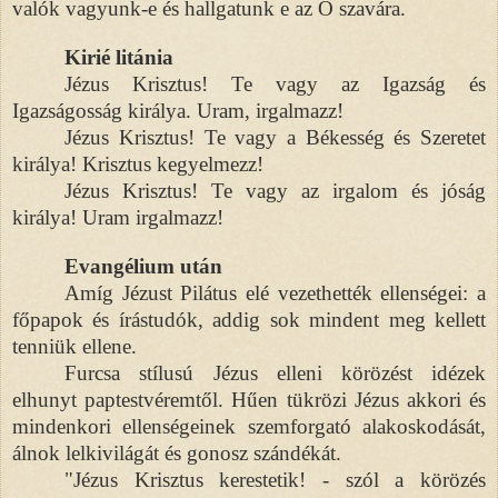
valók vagyunk-e és hallgatunk e az Ő szavára.
Kirié litánia
Jézus Krisztus! Te vagy az Igazság és
Igazságosság királya. Uram, irgalmazz!
Jézus Krisztus! Te vagy a Békesség és Szeretet
királya! Krisztus kegyelmezz!
Jézus Krisztus! Te vagy az irgalom és jóság
királya! Uram irgalmazz!
Evangélium után
Amíg Jézust Pilátus elé vezethették ellenségei: a
főpapok és írástudók, addig sok mindent meg kellett
tenniük ellene.
Furcsa stílusú Jézus elleni körözést idézek
elhunyt paptestvéremtől. Hűen tükrözi Jézus akkori és
mindenkori ellenségeinek szemforgató alakoskodását,
álnok lelkivilágát és gonosz szándékát.
"Jézus Krisztus kerestetik! - szól a körözés