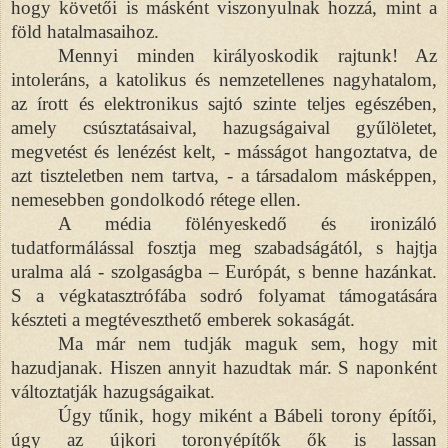
hogy követői is másként viszonyulnak hozzá, mint a
föld hatalmasaihoz.
Mennyi minden királyoskodik rajtunk! Az
intoleráns, a katolikus és nemzetellenes nagyhatalom,
az írott és elektronikus sajtó szinte teljes egészében,
amely csúsztatásaival, hazugságaival gyűlöletet,
megvetést és lenézést kelt, - másságot hangoztatva, de
azt tiszteletben nem tartva, - a társadalom másképpen,
nemesebben gondolkodó rétege ellen.
A média fölényeskedő és ironizáló
tudatformálással fosztja meg szabadságától, s hajtja
uralma alá - szolgaságba – Európát, s benne hazánkat.
S a végkatasztrófába sodró folyamat támogatására
készteti a megtéveszthető emberek sokaságát.
Ma már nem tudják maguk sem, hogy mit
hazudjanak. Hiszen annyit hazudtak már. S naponként
változtatják hazugságaikat.
Úgy tűnik, hogy miként a Bábeli torony építői,
úgy az újkori toronyépítők ők is lassan