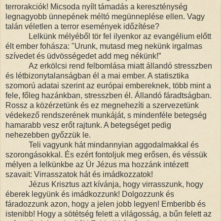
terrorakciók! Micsoda nyílt támadás a kereszténység
legnagyobb ünnepének méltó megünneplése ellen. Vagy
talán véletlen a terror események időzítése?
Lelkünk mélyéből tör fel ilyenkor az evangélium előtt
élt ember fohásza: "Urunk, mutasd meg nekünk irgalmas
szívedet és üdvösségedet add meg nékünk!”
Az erkölcsi rend felbomlása miatt állandó stresszben
és létbizonytalanságban él a mai ember. A statisztika
szomorú adatai szerint az európai embereknek, több mint a
fele, főleg hazánkban, stresszben él. Állandó fáradtságban.
Rossz a közérzetünk és ez megnehezíti a szervezetünk
védekező rendszerének munkáját, s mindenféle betegség
hamarabb vesz erőt rajtunk. A betegséget pedig
nehezebben győzzük le.
Teli vagyunk hát mindannyian aggodalmakkal és
szorongásokkal. És ezért fontoljuk meg erősen, és véssük
mélyen a lelkünkbe az Úr Jézus ma hozzánk intézett
szavait: Virrasszatok hát és imádkozzatok!
Jézus Krisztus azt kívánja, hogy virrasszunk, hogy
éberek legyünk és imádkozzunk! Dolgozzunk és
fáradozzunk azon, hogy a jelen jobb legyen! Emberibb és
istenibb! Hogy a sötétség felett a világosság, a bűn felett az