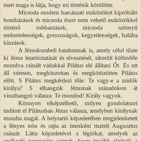
mert maga is látja, hogy mi történik körülötte.
Micsoda modern harcászati eszközöket kipróbáló
bombázások és micsoda észre nem vehető eszközökkel
történő robbantások, micsoda szörnyű
embertelenségek, gonoszságok, kegyetlenségek, halálra
kínzások.
A Jézuskorabeli hatalomnak is, amely célul tűzte
ki Jézus letartóztatását és elvesztését, sikerült különféle
mondva csinált vádakkal Pilátus elé állítani Őt. És ott
áll véresen, megkínzottan és megkötözötten Pilátus
előtt. S Pilátus megkérdezi tőle: Te vagy-e a zsidók
királya? S elhangzik Jézusnak századokon át
visszhangzó válasza: Te mondod! Király vagyok.
Könnyen elképzelhető, milyen gondolatsort
indított el Pilátusban Jézus válasza, amelyben királynak
mondta magát. A helytartó képzeletében megjelenhetett
a fényes trón és rajta az istenként tisztelt Augusztus
császár. Látta képzeletével a légiókat, amelyek az
uralkodó parancsára várnak, hogy tovább tágítsák a