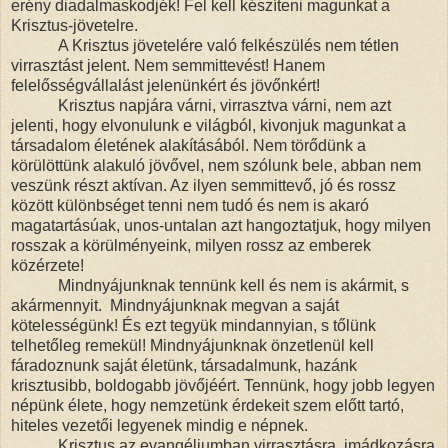
erény diadalmaskodjék! Fel kell készíteni magunkat a
Krisztus-jövetelre.
A Krisztus jövetelére való felkészülés nem tétlen
virrasztást jelent. Nem semmittevést! Hanem
felelősségvállalást jelenünkért és jövőnkért!
Krisztus napjára várni, virrasztva várni, nem azt
jelenti, hogy elvonulunk e világból, kivonjuk magunkat a
társadalom életének alakításából. Nem törődünk a
körülöttünk alakuló jövővel, nem szólunk bele, abban nem
veszünk részt aktívan. Az ilyen semmittevő, jó és rossz
között különbséget tenni nem tudó és nem is akaró
magatartásúak, unos-untalan azt hangoztatjuk, hogy milyen
rosszak a körülményeink, milyen rossz az emberek
közérzete!
Mindnyájunknak tennünk kell és nem is akármit, s
akármennyit. Mindnyájunknak megvan a saját
kötelességünk! És ezt tegyük mindannyian, s tőlünk
telhetőleg remekül! Mindnyájunknak önzetlenül kell
fáradoznunk saját életünk, társadalmunk, hazánk
krisztusibb, boldogabb jövőjéért. Tennünk, hogy jobb legyen
népünk élete, hogy nemzetünk érdekeit szem előtt tartó,
hiteles vezetői legyenek mindig e népnek.
Krisztus az evangéliumban virrasztásra, imádkozásra