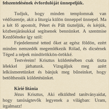
felszentelésének évfordulóját ünnepeljük.
Tudjuk, hogy minden templomnak van
védőszentje, akit a liturgia külön ünneppel ünnepel. Ma
a két fő apostolt, Pétert és Pált tiszteljük, és kérjük,
közbenjárásukkal segítsenek bennünket. A szentmise
Kezdőéneke így szól:
Fejedelemmé tetted őket az egész földön, ezért
minden nemzedék megemlékezik Rólad, és dicsérnek
Téged a népek mindörökkön-örökké.
Testvéreim! Krisztus küldetésében csak tiszta
lélekkel járhatunk. Vizsgáljuk meg azért
lelkiismeretünket és bánjuk meg bűneinket, hogy
betölthessük küldetésünket.
Kirié litánia
Jézus Krisztus, Aki elküldted tanítványaidat,
hogy tanúságtevők legyenek a világban: Uram,
irgalmazz!