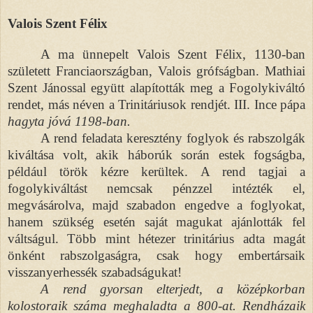
Valois Szent Félix
A ma ünnepelt Valois Szent Félix, 1130-ban
született Franciaországban, Valois grófságban. Mathiai
Szent Jánossal együtt alapították meg a Fogolykiváltó
rendet, más néven a Trinitáriusok rendjét. III. Ince pápa
hagyta jóvá 1198-ban.
A rend feladata keresztény foglyok és rabszolgák
kiváltása volt, akik háborúk során estek fogságba,
például török kézre kerültek. A rend tagjai a
fogolykiváltást nemcsak pénzzel intézték el,
megvásárolva, majd szabadon engedve a foglyokat,
hanem szükség esetén saját magukat ajánlották fel
váltságul. Több mint hétezer trinitárius adta magát
önként rabszolgaságra, csak hogy embertársaik
visszanyerhessék szabadságukat!
A rend gyorsan elterjedt, a középkorban
kolostoraik száma meghaladta a 800-at. Rendházaik