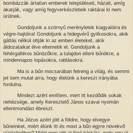
bombázzák ártatlan emberek településeit, házait, amíg
akarják, vagy amíg fegyverkészleteik raktárai ki nem
ürülnek.
Gondoljunk a szörnyű merényletek kiagyalóira és
végre-hajtóira! Gondoljunk a hidegvérű gyilkosokra, akik
gátlás nélkül oltják ki az emberi életeket, akik
áldozataikat élve eltemetik el. Gondoljunk a
fehérgalléros bűnözőkre, a tulajdon elleni bűnökre, a
mindennapos lopásokra, rablásokra.
Ma is a bűn mocsarában fetreng a világ, és semmi
jel sem mutat arra, hogy életünk a kereszt irányába
fordulna.
Mindezt azért említem, mert itt kezdődik sokak
nehézsége, amely Keresztelő János szavai nyomán
ellentmondást ébreszt.
Ha Jézus azért jött a földre, hogy elvegye
bűneinket,
miért élünk itt és most a bűn egyre növekvő
vízözönében?
Miért nem jött el Noé bárkája, mely egy új