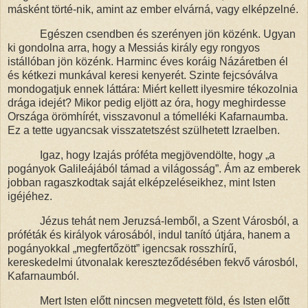
másként törté-nik, amint az ember elvárná, vagy elképzelné.
Egészen csendben és szerényen jön közénk. Ugyan
ki gondolna arra, hogy a Messiás király egy rongyos
istállóban jön közénk. Harminc éves koráig Názáretben él
és kétkezi munkával keresi kenyerét. Szinte fejcsóválva
mondogatjuk ennek láttára: Miért kellett ilyesmire tékozolnia
drága idejét? Mikor pedig eljött az óra, hogy meghirdesse
Országa örömhírét, visszavonul a tómelléki Kafarnaumba.
Ez a tette ugyancsak visszatetszést szülhetett Izraelben.
Igaz, hogy Izajás próféta megjövendölte, hogy „a
pogányok Galileájából támad a világosság”. Ám az emberek
jobban ragaszkodtak saját elképzeléseikhez, mint Isten
igéjéhez.
Jézus tehát nem Jeruzsá-lemből, a Szent Városból, a
próféták és királyok városából, indul tanító útjára, hanem a
pogányokkal „megfertőzött” igencsak rosszhírű,
kereskedelmi útvonalak kereszteződésében fekvő városból,
Kafarnaumból.
Mert Isten előtt nincsen megvetett föld, és Isten előtt