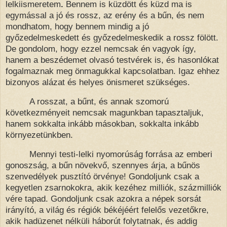
lelkiismeretem
.
Bennem is küzdött és küzd ma is
egymással a jó és rossz, az erény és a bűn, és nem
mondhatom, hogy bennem mindig a jó
győzedelmeskedett és győzedelmeskedik a rossz fölött.
De gondolom, hogy ezzel nemcsak én vagyok így,
hanem a beszédemet olvasó testvérek is, és hasonlókat
fogalmaznak meg önmagukkal kapcsolatban. Igaz ehhez
bizonyos alázat és helyes önismeret szükséges.
A rosszat, a bűnt, és annak szomorú
következményeit nemcsak magunkban tapasztaljuk,
hanem sokkalta inkább másokban, sokkalta inkább
környezetünkben.
Mennyi testi-lelki nyomorúság forrása az emberi
gonoszság, a bűn növekvő, szennyes árja, a bűnös
szenvedélyek pusztító örvénye! Gondoljunk csak a
kegyetlen zsarnokokra, akik kezéhez milliók, százmilliók
vére tapad. Gondoljunk csak azokra a népek sorsát
irányító, a világ és régiók békéjéért felelős vezetőkre,
akik hadüzenet nélküli háborút folytatnak, és addig