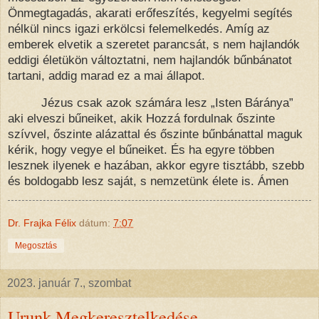
Önmegtagadás, akarati erőfeszítés, kegyelmi segítés
nélkül nincs igazi erkölcsi felemelkedés. Amíg az
emberek elvetik a szeretet parancsát, s nem hajlandók
eddigi életükön változtatni, nem hajlandók bűnbánatot
tartani, addig marad ez a mai állapot.
Jézus csak azok számára lesz „Isten Báránya”
aki elveszi bűneiket, akik Hozzá fordulnak őszinte
szívvel, őszinte alázattal és őszinte bűnbánattal maguk
kérik, hogy vegye el bűneiket. És ha egyre többen
lesznek ilyenek e hazában, akkor egyre tisztább, szebb
és boldogabb lesz saját, s nemzetünk élete is. Ámen
Dr. Frajka Félix
dátum:
7:07
Megosztás
2023. január 7., szombat
Urunk Megkeresztelkedése