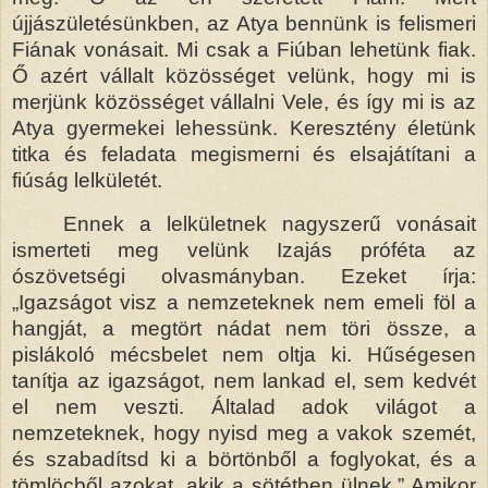
újjászületésünkben, az Atya bennünk is felismeri
Fiának vonásait. Mi csak a Fiúban lehetünk fiak.
Ő azért vállalt közösséget velünk, hogy mi is
merjünk közösséget vállalni Vele, és így mi is az
Atya gyermekei lehessünk. Keresztény életünk
titka és feladata megismerni és elsajátítani a
fiúság lelkületét.
Ennek a lelkületnek nagyszerű vonásait
ismerteti meg velünk Izajás próféta az
ószövetségi olvasmányban. Ezeket írja:
„Igazságot visz a nemzeteknek nem emeli föl a
hangját, a megtört nádat nem töri össze, a
pislákoló mécsbelet nem oltja ki. Hűségesen
tanítja az igazságot, nem lankad el, sem kedvét
el nem veszti. Általad adok világot a
nemzeteknek, hogy nyisd meg a vakok szemét,
és szabadítsd ki a börtönből a foglyokat, és a
tömlöcből azokat, akik a sötétben ülnek.” Amikor