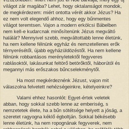
világot zár magába? Lehet, hogy oktalanságot mondok,
de megkérdezem: miért ontotta vérét akkor Jézus? Ha
ez nem volt elegendő ahhoz, hogy egy bűnmentes
világot teremtsen. Vajon a modern erkölcsi Bábelben
nem kell-e kudarcnak minősítenünk Jézus megváltó
halálát? Mennyivel szebb, megváltottabb lenne életünk,
ha nem kellene félnünk egyház és nemzetellenes erők
térnyerésétől, újabb egyházüldözéstől. Ha nem kellene
félnünk robbantásos merényletektől fegyveres
rablásoktól, lakásunkat feltörő betörőktől, háborútól és
megannyi más erőszakos bűncselekménytől.
Ha most megkérdeznénk Jézust, vajon mit
válaszolna felvetett nehézségeinkre, kételyeinkre?
Valami ehhez hasonlót: Egyet-értek veletek
abban, hogy sokkal szebb lenne az emberiség, s
nemzetetek élete, ha a bűn sötétsége helyett a jóság, a
szeretet ragyogna kéklő égboltján.
Sokkal békésebb
lenne életünk, ha nem ropognának fegyverek, nem