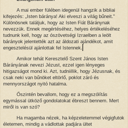
A mai ember fülében idegenül hangzik a bibliai
kifejezés: „Isten báránya! Aki elveszi a világ bűneit.”
Különösnek találjuk, hogy az Isten Fiát Báránynak
nevezzük. Ennek megértéséhez, helyes értékeléséhez
tudnunk kell, hogy az ószövetségi Izraelben
a leölt
bárányok jelentették azt az áldozati ajándékot, amit
engesztelésül ajánlottak fel Istennek.
Amikor tehát Keresztelő Szent János Isten
Bárányának nevezi Jézust, ezzel igen lényeges
hitigazságot mond ki. Azt, tudniillik, hogy Jézusnak, és
csak neki van bűnöket eltörlő, poklot záró és
mennyországot nyitó hatalma.
Őszintén bevallom, hogy ez a megszólítás
egymással ütköző gondolatokat ébreszt bennem. Mert
miről is van szó?
Ha magamba nézek, ha képzeletemmel végigfutok
életemen, mindig
a vádlottak padjára ültet