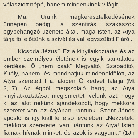
választott népé, hanem mindenkinek világít.
Ma, Urunk megkeresztelkedésének
ünnepén pedig, a szentírási szakaszok
egybehangzó üzenete által, maga Isten, az Atya
tárja föl előttünk a szívét és vall egyszülött Fiáról.
Kicsoda Jézus? Ez a kinyilatkoztatás és az
ember személyes életének is egyik sarkalatos
kérdése. Ő „nem csak” Megváltó, Szabadító,
Király, hanem, és mondhatjuk mindenekfölött, az
Atya szeretett Fia, akiben Ő kedvét találja (Mt
3,17). Az égből megszólaló hang, az Atya
kinyilatkoztatása, megismerteti velünk azt, hogy
ki az, akit nekünk ajándékozott, hogy mekkora
szeretet van az Atyában irántunk. Szent János
apostol is így kiált fel első levelében: „Nézzétek,
mekkora szeretettel van irántunk az Atya! Isten
fiainak hívnak minket, és azok is vagyunk.” (1Jn