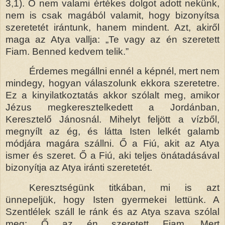
3,1). Ő nem valami értékes dolgot adott nekünk,
nem is csak magából valamit, hogy bizonyítsa
szeretetét irántunk, hanem mindent. Azt, akiről
maga az Atya vallja: „Te vagy az én szeretett
Fiam. Benned kedvem telik.”
Érdemes megállni ennél a képnél, mert nem
mindegy, hogyan válaszolunk ekkora szeretetre.
Ez a kinyilatkoztatás akkor szólalt meg, amikor
Jézus megkeresztelkedett a Jordánban,
Keresztelő Jánosnál. Mihelyt feljött a vízből,
megnyílt az ég, és látta Isten lelkét galamb
módjára magára szállni. Ő a Fiú, akit az Atya
ismer és szeret. Ő a Fiú, aki teljes önátadásával
bizonyítja az Atya iránti szeretetét.
Keresztségünk titkában, mi is azt
ünnepeljük, hogy Isten gyermekei lettünk. A
Szentlélek száll le ránk és az Atya szava szólal
meg: Ő az én szeretett Fiam. Mert