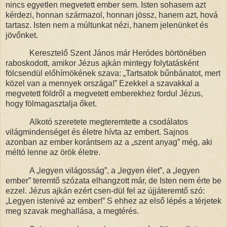
nincs egyetlen megvetett ember sem. Isten sohasem azt
kérdezi, honnan származol, honnan jössz, hanem azt, hová
tartasz. Isten nem a múltunkat nézi, hanem jelenünket és
jövőnket.
Keresztelő Szent János már Heródes börtönében
raboskodott, amikor Jézus ajkán mintegy folytatásként
fölcsendül előhírnökének szava: „
Tartsatok bűnbánatot, mert
közel van a mennyek országa!”
Ezekkel a szavakkal a
megvetett földről a megvetett emberekhez fordul Jézus,
hogy fölmagasztalja őket.
Alkotó szeretete megteremtette a csodálatos
világmindenséget és életre hívta az embert. Sajnos
azonban az ember korántsem az a „szent anyag” még, aki
méltó lenne az örök életre.
A „legyen világosság”, a „legyen élet”, a „legyen
ember” teremtő szózata elhangzott már, de Isten nem érte be
ezzel. Jézus ajkán ezért csen-dül fel az újjáteremtő szó:
„Legyen istenivé az ember!” S ehhez az első lépés a térjetek
meg szavak meghallása, a megtérés.