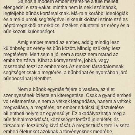
Sajnos a modern ember szeret-né a füle mellett
elengedni e sza-vakat, mintha nem is neki szólnának,
legfeljebb bűnös kortársaiknak. Má-ra a korábbi ideológiák
és a mé-diumok segítségével sikerült kioltani szinte széles
néptömegekből az erkölcsi érzéket, eltüntetni az erény és a
bűn közötti különbséget.
Amíg ember marad az ember, addig mindig lesz
különbség az erény és bűn között. Mindig szükség lesz
megtérésre. Mert sem a jó, sem a rossz nem marad az
emberbe zárva. Kihat a környezetére, jobbá, vagy
rosszabbá teszi az embereket. Az emberi társadalomnak
segítséget csak a megtérés, a bűnbánat és nyomában járó
bűnbocsánat jelenthet.
Nem a bűnök egymás fejére olvasása, az élet
szennyesének ízléstelen kiteregetése. Csak a gyarló emberi
volt elismerése, s nem a vétkek letagadása, hanem a vétkek
megvallása, a megtérés, az ember erkölcsi újjászületése
billentheti helyre az egyensúlyt. Ez akadályozhatja meg a
bűn felhalmozódását, közösséget fertőző jelenlétét, és
társadalmi feszültség kiváltását. A megtisztulás tereli vissza
emberi életünket azoknak a törvényeknek medrébe,