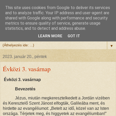
This site uses cookies from Google to deliver its services
Félix atya
and to analyze traffic. Your IP address and user-agent are
shared with Google along with performance and security
metrics to ensure quality of service, generate usage
Szeretettel köszöntöm a honlapomra ellátogatót.
statistics, and to detect and address abuse.
Isten hozta!
LEARN MORE
GOT IT
▼
2023. január 20., péntek
Évközi 3. vasárnap
Évközi 3. vasárnap
Bevezetés
Jézus, miután megkeresztelkedett a Jordán vizében
és Keresztelő Szent Jánost elfogták, Galileába ment, és
hirdette az evangéliumot: „Betelt az idő, közel van az Isten
országa. Térjetek meg, és higgyetek az evangéliumban!”