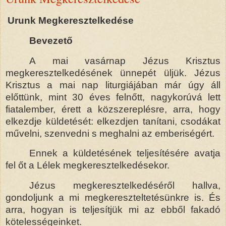
Urunk Megkeresztelkedése
Bevezető
A mai vasárnap Jézus Krisztus
megkeresztelkedésének ünnepét üljük. Jézus
Krisztus a mai nap liturgiájában már úgy áll
előttünk, mint 30 éves felnőtt, nagykorúvá lett
fiatalember, érett a közszereplésre, arra, hogy
elkezdje küldetését: elkezdjen tanítani, csodákat
művelni, szenvedni s meghalni az emberiségért.
Ennek a küldetésének teljesítésére avatja
fel őt a Lélek megkeresztelkedésekor.
Jézus megkeresztelkedéséről hallva,
gondoljunk a mi megkereszteltetésünkre is. És
arra, hogyan is teljesítjük mi az ebből fakadó
kötelességeinket.