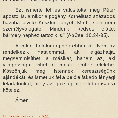
Ezt ismerte fel és valósította meg Péter
apostol is, amikor a pogány Kornéliusz százados
házába elvitte Krisztus fényét. Mert „Isten nem
személyválogató. Mindenki kedves előtte,
bármely néphez tartozik is.” (ApCsel 10,34-35).
A valódi hatalom éppen ebben áll. Nem az
rendelkezik hatalommal, aki leigázhatja,
megsemmisítheti a másikat, hanem az, aki
világosságot vihet a másik ember életébe.
Köszönjük meg Istennek keresztségünk
ajándékát, és ismerjük fel a belőle fakadó lényegi
feladatunkat, mely az igazság melletti tanúságra
kötelez.
Ámen
Dr. Frajka Félix
dátum:
6:51