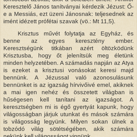
Keresztelő János tanítványai kérdezik Jézust: Ő-
e a Messiás, ezt üzeni Jánosnak: teljesednek az
imént idézett prófétai szavak (vö.: Mt 11,5).
Krisztus művét folytatja az Egyház, és
benne az egyes keresztény ember.
Keresztségünk titkában azért öltözködünk
Krisztusba, hogy őt jelenítsük meg életünk
minden helyzetében. A számadás napján az Atya
is ezeket a krisztusi vonásokat keresi majd
bennünk. A Jézussal való azonosulásunk
bennünket is az igazság hírvivőivé emel, akiknek
a mai igen nehéz és összetett világban is
hűségesen kell tanítani az igazságot. A
keresztségben mi is égő gyertyát kapunk, hogy
világosságban járjuk utunkat és mások számára
is világosság legyünk. Milyen sokan ülnek a
tobzódó világ sötétségében, akik számára
nekünk kell világosságot vinnünk.