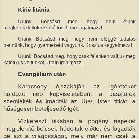
Kirié litánia
Urunk! Bocsásd meg, hogy nem élünk
megkereszteltekhez méltón. Uram irgalmazz!
Urunk! Bocsásd meg, hogy nem eléggé tudatos
bennünk, hogy gyermekeid vagyunk. Krisztus kegyelmezz!
Urunk! Bocsásd meg, hogy csak félénken valljuk meg
katolikus voltunkat. Uram irgalmazz!
Evangélium után
Karácsony éjszakáján az ígéreteket
hordozó nép képviseletében, a pásztorok
szemlélték és imádták az Urat, Isten titkát, a
hűségesen beteljesedő Igét.
Vízkereszt titkában a pogány népeket
megjelenítő bölcsek hódoltak előtte, és fogadták
be azt a világosságot, mely már nem csak a