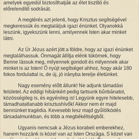
amelyek egyedül biztosíthatják az élet tisztító és
előrelendítő sodrását.
A megtérés azt jelenti, hogy Krisztus segítségével
megkeressük és megtaláljuk igazi énünket. Olyanokká
leszünk, igyekszünk lenni, amilyennek Isten akar minket
látni.
Az Úr Jézus azért jött a földre, hogy az igazi énünket
megtalálhassuk. Önmagát állítja elénk tükörnek, hogy
Benne lássuk meg, milyennek gondolt és milyennek akar
minket is az Isten! Ő nyújt segítséget ahhoz, hogy akár 180
fokos fordulattal is, de új, jó irányba terelje életünket.
Nagy esemény előtt állunk! Ne adjunk támadási
felületet. Az eddigi hibánkért pedig tartsunk bűnbánatot,
közösségileg is, és egyénileg is! Legyünk egyre hitelesebb,
támadhatatlanabb krisztushívők! Akkor nem ér majd
bennünket tragédia. Kevesebb lesz majd gyűlölködés
társadalmunkban, és több a megbékéltségből.
Ugyanis nemcsak a Jézus korabeli emberekhez,
hanem hozzánk is közel van az Isten Országa. S közel van