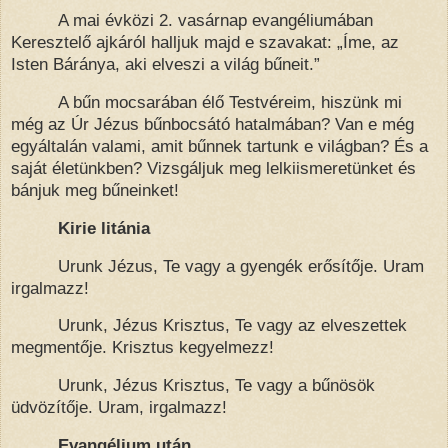
A mai évközi 2. vasárnap evangéliumában
Keresztelő ajkáról halljuk majd e szavakat: „Íme, az
Isten Báránya, aki elveszi a világ bűneit.”
A bűn mocsarában élő Testvéreim, hiszünk mi
még az Úr Jézus bűnbocsátó hatalmában? Van e még
egyáltalán valami, amit bűnnek tartunk e világban? És a
saját életünkben? Vizsgáljuk meg lelkiismeretünket és
bánjuk meg bűneinket!
Kirie litánia
Urunk Jézus, Te vagy a gyengék erősítője. Uram
irgalmazz!
Urunk, Jézus Krisztus, Te vagy az elveszettek
megmentője. Krisztus kegyelmezz!
Urunk, Jézus Krisztus, Te vagy a bűnösök
üdvözítője. Uram, irgalmazz!
Evangélium után