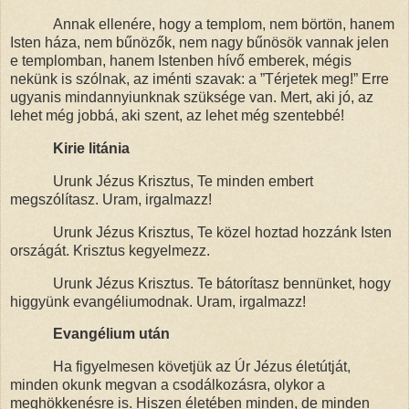
Annak ellenére, hogy a templom, nem börtön, hanem
Isten háza, nem bűnözők, nem nagy bűnösök vannak jelen
e templomban, hanem Istenben hívő emberek, mégis
nekünk is szólnak, az iménti szavak: a ”Térjetek meg!” Erre
ugyanis mindannyiunknak szüksége van. Mert, aki jó, az
lehet még jobbá, aki szent, az lehet még szentebbé!
Kirie litánia
Urunk Jézus Krisztus, Te minden embert
megszólítasz. Uram, irgalmazz!
Urunk Jézus Krisztus, Te közel hoztad hozzánk Isten
országát. Krisztus kegyelmezz.
Urunk Jézus Krisztus. Te bátorítasz bennünket, hogy
higgyünk evangéliumodnak. Uram, irgalmazz!
Evangélium után
Ha figyelmesen követjük az Úr Jézus életútját,
minden okunk megvan a csodálkozásra, olykor a
meghökkenésre is. Hiszen életében minden, de minden