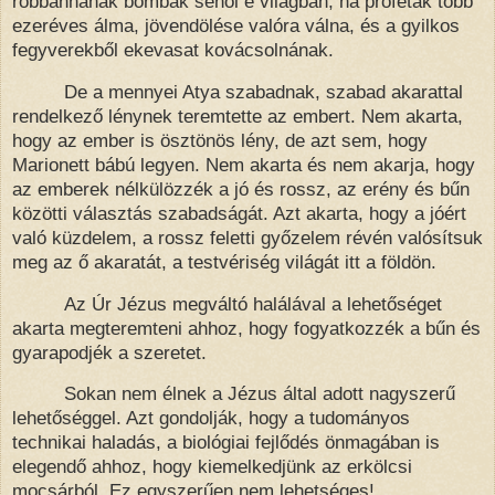
robbannának bombák sehol e világban, ha próféták több
ezeréves álma, jövendölése valóra válna, és a gyilkos
fegyverekből ekevasat kovácsolnának.
De a mennyei Atya
szabadnak, szabad akarattal
rendelkező lénynek teremtette az embert. Nem akarta,
h
ogy az ember is ösztönös lény, de azt sem, hogy
Marionett bábú legyen. Nem akarta és nem akarja, hogy
az emberek nélkülözzék a jó és rossz, az erény és bűn
közötti választás szabadságát. Azt akarta, hogy a jóért
való küzdelem, a rossz feletti győzelem révén valósítsuk
meg az ő akaratát, a testvériség világát itt a földön.
Az Úr Jézus megváltó halálával a lehetőséget
akarta megteremteni ahhoz, hogy fogyatkozzék a bűn és
gyarapodjék a szeretet.
Sokan nem élnek a Jézus által adott nagyszerű
lehetőséggel. Azt gondolják, hogy a tudományos
technikai haladás, a biológiai fejlődés önmagában is
elegendő ahhoz, hogy kiemelkedjünk az erkölcsi
mocsárból. Ez egyszerűen nem lehetséges!