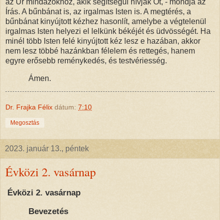
az Úr mindazokhoz, akik segítségül hívják Őt, - mondja az
Írás. A bűnbánat is, az irgalmas Isten is. A megtérés, a
bűnbánat kinyújtott kézhez hasonlít, amelybe a végtelenül
irgalmas Isten helyezi el lelkünk békéjét és üdvösségét. Ha
minél több Isten felé kinyújtott kéz lesz e hazában, akkor
nem lesz többé hazánkban félelem és rettegés, hanem
egyre erősebb reménykedés, és testvériesség.
Ámen.
Dr. Frajka Félix
dátum:
7:10
Megosztás
2023. január 13., péntek
Évközi 2. vasárnap
Évközi 2. vasárnap
Bevezetés