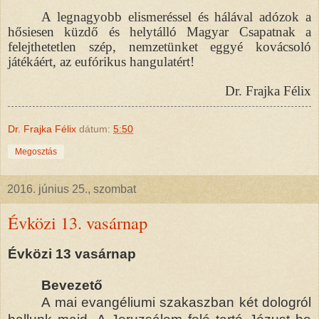
A legnagyobb elismeréssel és hálával adózok a
hősiesen küzdő és helytálló Magyar Csapatnak a
felejthetetlen szép, nemzetünket eggyé kovácsoló
játékáért, az eufórikus hangulatért!
Dr. Frajka Félix
Dr. Frajka Félix
dátum:
5:50
Megosztás
2016. június 25., szombat
Évközi 13. vasárnap
Évközi
13
vasárnap
Bevezető
A mai evangéliumi szakaszban két dologról