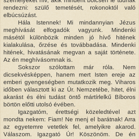
személyeket hív, akik mindent bölcsen le tudnak
rendezni: szülő temetését, rokonoktól való
elbúcsúzást.
Hála Istennek! Mi mindannyian Jézus
meghívását elfogadók vagyunk. Mindenki
másétól különbözik minden jó hívő hitének
kialakulása, őrzése és továbbadása. Mindenki
hitének, hivatásának megvan a saját története.
Az én meghívásomnak is.
Sokszor szólottam már róla. Nem
dicsekvésképpen, hanem mert Isten ereje az
emberi gyengeségben mutatkozik meg. Viharos
időben választott ki az Úr. Nemzetébe, hitet, élni
akarást és élni tudást öntő mártírlelkű Bíboros
börtön előtti utolsó évében.
Igazgatóm, érettségi közeledtével azt
mondta nekem: Fiam! Ne menj el barátnak! Arra
az egyetemre vetetlek fel, amelyikre akarod.
Válaszom. Igazgató Úr! Köszönöm. De én