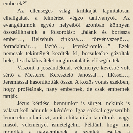
emberek?”
Az ellenséges világ kritikáját tapintatosan
elhallgatták a felmérést végző tanítványok. Az
evangéliumok egyéb helyeiből azonban könnyen
összeállíthatjuk a fölsorolást: „falánk és borissza
ember…, Belzebub cinkosa…, törvényszegő…,
forradalmár…, lázító…, istenkáromló…” Ezek
nemcsak tekintélyét kezdték ki, becsületébe gázoltak
bele, de a halálos ítélet meghozatalát is elősegítették.
Viszont a jószándékúak véleménye kevésbé volt
sértő a Mesterre. Keresztelő Jánossal…, Illéssel…,
Jeremiással hasonlították össze. A közös vonás ezekben,
hogy prófétának, nagy embernek, de csak embernek
tartják.
Jézus kérdése, bennünket is sürget, nekünk is
választ kell adnunk e kérdésre. Igaz sokkal egyszerűbb
lenne elmondani azt, amit a hittanórán tanultunk, vagy
mások véleményét ismételgetni. Például, hogy mit
mondtak a nagyemberek, a szentek, esetleg a