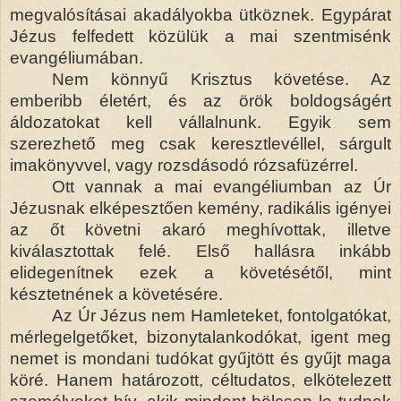
megvalósításai akadályokba ütköznek. Egypárat
Jézus felfedett közülük a mai szentmisénk
evangéliumában.
Nem könnyű Krisztus követése. Az
emberibb életért, és az örök boldogságért
áldozatokat kell vállalnunk. Egyik sem
szerezhető meg csak keresztlevéllel, sárgult
imakönyvvel, vagy rozsdásodó rózsafüzérrel.
Ott vannak a mai evangéliumban az Úr
Jézusnak elképesztően kemény, radikális igényei
az őt követni akaró meghívottak, illetve
kiválasztottak felé. Első hallásra inkább
elidegenítnek ezek a követésétől, mint
késztetnének a követésére.
Az Úr Jézus nem Hamleteket, fontolgatókat,
mérlegelgetőket, bizonytalankodókat, igent meg
nemet is mondani tudókat gyűjtött és gyűjt maga
köré. Hanem határozott, céltudatos, elkötelezett