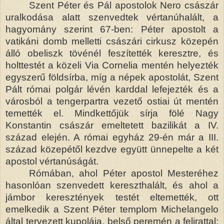
Szent Péter és Pál apostolok Nero császár
uralkodása alatt szenvedtek vértanúhalált, a
hagyomány szerint 67-ben: Péter apostolt a
vatikáni domb melletti császári cirkusz közepén
álló obeliszk tövénél feszítették keresztre, és
holttestét a közeli Via Cornelia mentén helyezték
egyszerű földsírba, míg a népek apostolát, Szent
Pált római polgár lévén karddal lefejezték és a
városból a tengerpartra vezető ostiai út mentén
temették el. Mindkettőjük sírja fölé Nagy
Konstantin császár emeltetett bazilikát a IV.
század elején. A római egyház 29-én már a III.
század közepétől kezdve együtt ünnepelte a két
apostol vértanúságát.
Rómában, ahol Péter apostol Mesteréhez
hasonlóan szenvedett kereszthalált, és ahol a
jámbor keresztények testét eltemették, ott
emelkedik a Szent Péter templom Michelangelo
által tervezett kupolája, belső peremén a felirattal: