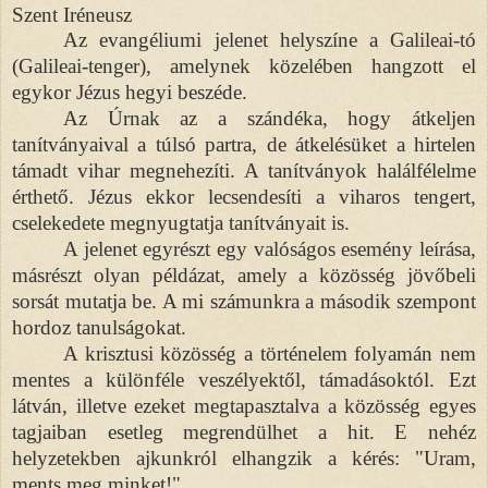
Szent Iréneusz
Az evangéliumi jelenet helyszíne a Galileai-tó
(Galileai-tenger), amelynek közelében hangzott el
egykor Jézus hegyi beszéde.
Az Úrnak az a szándéka, hogy átkeljen
tanítványaival a túlsó partra, de átkelésüket a hirtelen
támadt vihar megnehezíti. A tanítványok halálfélelme
érthető. Jézus ekkor lecsendesíti a viharos tengert,
cselekedete megnyugtatja tanítványait is.
A jelenet egyrészt egy valóságos esemény leírása,
másrészt olyan példázat, amely a közösség jövőbeli
sorsát mutatja be. A mi számunkra a második szempont
hordoz tanulságokat.
A krisztusi közösség a történelem folyamán nem
mentes a különféle veszélyektől, támadásoktól. Ezt
látván, illetve ezeket megtapasztalva a közösség egyes
tagjaiban esetleg megrendülhet a hit. E nehéz
helyzetekben ajkunkról elhangzik a kérés: "Uram,
ments meg minket!"