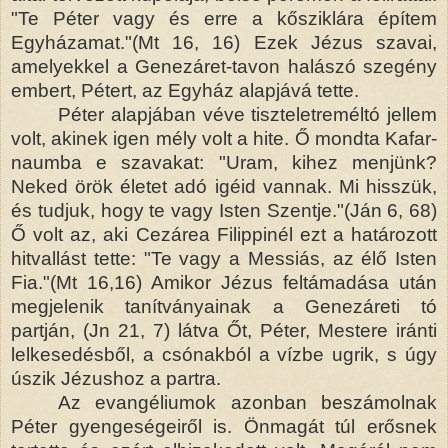
"Te Péter vagy és erre a kősziklára építem
Egyházamat."(Mt 16, 16) Ezek Jézus szavai,
amelyekkel a Genezáret-tavon halászó szegény
embert, Pétert, az Egyház alapjává tette.
Péter alapjában véve tiszteletreméltó jellem
volt, akinek igen mély volt a hite. Ő mondta Kafar-
naumba e szavakat: "Uram, kihez menjünk?
Neked örök életet adó igéid vannak. Mi hisszük,
és tudjuk, hogy te vagy Isten Szentje."(Ján 6, 68)
Ő volt az, aki Cezárea Filippinél ezt a határozott
hitvallást tette: "Te vagy a Messiás, az élő Isten
Fia."(Mt 16,16) Amikor Jézus feltámadása után
megjelenik tanítványainak a Genezáreti tó
partján, (Jn 21, 7) látva Őt, Péter, Mestere iránti
lelkesedésből, a csónakból a vízbe ugrik, s úgy
úszik Jézushoz a partra.
Az evangéliumok azonban beszámolnak
Péter gyengeségeiről is. Önmagát túl erősnek