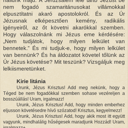
hallunk majd. A Jeruzsálem felé tartó Jézust be
nem fogadó szamaritánusokat villámokkal
elpusztítatni akaró apostolokról. És az Úr
Jézusnak elképesztően kemény, radikális
igényeiről, az őt követni akarókkal szemben.
Hogy válaszolnánk mi Jézus eme kérdésére:
„Nem tudjátok, hogy milyen lelkület van
bennetek.” És mi tudjuk-e, hogy milyen lelkület
van bennünk? És ha áldozatot követel tőlünk az
Úr Jézus követése? Mit teszünk? Vizsgáljuk meg
lelkiismeretünket.
Kirie litánia
Urunk, Jézus Krisztus! Add meg nekünk, hogy a
Téged be nem fogadókkal szemben sohase vezéreljen a
bosszúállás! Uram, irgalmazz!
Urunk, Jézus Krisztus! Add, hogy minden emberhez
eljusson követésedre hívó szózatod! Krisztus, kegyelmezz!
Urunk, Jézus Krisztus! Add, hogy akik most itt együtt
vagyunk, mindhalálig hűségesek maradjunk Hozzád! Uram,
irgalmazz+