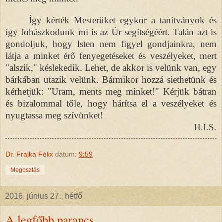
Így kérték Mesterüket egykor a tanítványok és
így fohászkodunk mi is az Úr segítségéért. Talán azt is
gondoljuk, hogy Isten nem figyel gondjainkra, nem
látja a minket érő fenyegetéseket és veszélyeket, mert
"alszik," késlekedik. Lehet, de akkor is velünk van, egy
bárkában utazik velünk. Bármikor hozzá siethetünk és
kérhetjük: "Uram, ments meg minket!" Kérjük bátran
és bizalommal tőle, hogy hárítsa el a veszélyeket és
nyugtassa meg szívünket!
H.I.S.
Dr. Frajka Félix
dátum:
9:59
Megosztás
2016. június 27., hétfő
A legfőbb parancs