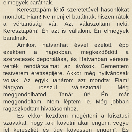
elmegyek barátnak.
Keresztapám féltő szeretetével hasonlókat
mondott: Fiam! Ne menj el barátnak, hiszen rátok
a vértanúság vár. Azt válaszoltam neki.
Keresztapám! Én azt is vállalom. Én elmegyek
barátnak.
Amikor, hatvanhat évvel ezelőtt, épp
ezekben a napokban, megkezdődött a
szerzetesek deportálása, és Hatvanban véresre
verték rendtársaimat az ávósok. Bementem
testvérem érettségijére. Akkor még nyilvánosak
voltak. Az egyik tanárom azt mondta: Fiam!
Nagyon rosszul választottál. Még
meggondolhatod. Tanár úr! Én már
meggondoltam. Nem léptem le. Még jobban
ragaszkodtam hivatásomhoz.
És ekkor kezdtem megérteni a krisztusi
szavakat, hogy „aki követni akar engem, vegye
fel keresztjét és úgy kövessen engem”. És