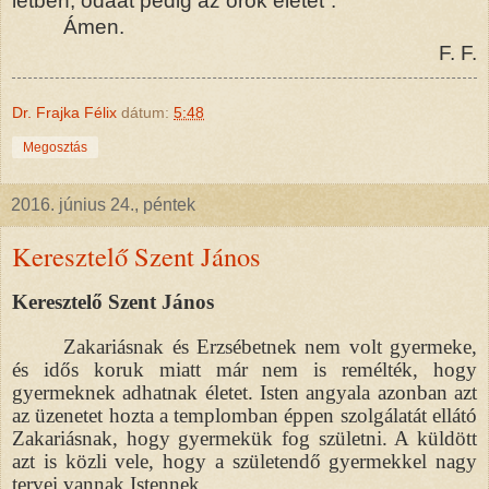
létben, odaát pedig az örök életet”.
Ámen.
F. F.
Dr. Frajka Félix
dátum:
5:48
Megosztás
2016. június 24., péntek
Keresztelő Szent János
Keresztelő Szent János
Zakariásnak és Erzsébetnek nem volt gyermeke,
és idős koruk miatt már nem is remélték, hogy
gyermeknek adhatnak életet. Isten angyala azonban azt
az üzenetet hozta a templomban éppen szolgálatát ellátó
Zakariásnak, hogy gyermekük fog születni. A küldött
azt is közli vele, hogy a születendő gyermekkel nagy
tervei vannak Istennek.