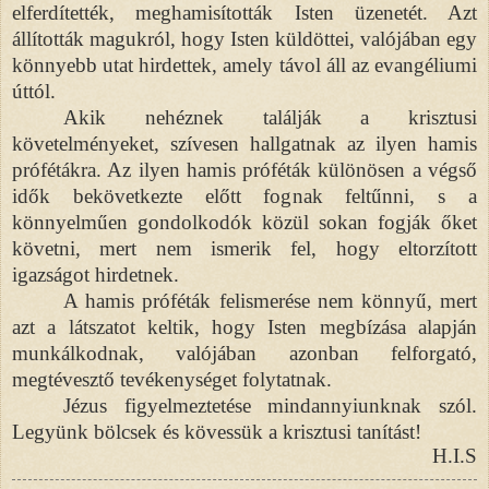
elferdítették, meghamisították Isten üzenetét. Azt
állították magukról, hogy Isten küldöttei, valójában egy
könnyebb utat hirdettek, amely távol áll az evangéliumi
úttól.
Akik nehéznek találják a krisztusi
követelményeket, szívesen hallgatnak az ilyen hamis
prófétákra. Az ilyen hamis próféták különösen a végső
idők bekövetkezte előtt fognak feltűnni, s a
könnyelműen gondolkodók közül sokan fogják őket
követni, mert nem ismerik fel, hogy eltorzított
igazságot hirdetnek.
A hamis próféták felismerése nem könnyű, mert
azt a látszatot keltik, hogy Isten megbízása alapján
munkálkodnak, valójában azonban felforgató,
megtévesztő tevékenységet folytatnak.
Jézus figyelmeztetése mindannyiunknak szól.
Legyünk bölcsek és kövessük a krisztusi tanítást!
H.I.S