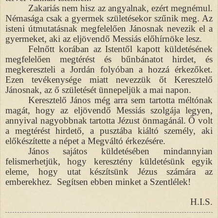
Zakariás nem hisz az angyalnak, ezért megnémul.
Némasága csak a gyermek születésekor szűnik meg. Az
isteni útmutatásnak megfelelően Jánosnak nevezik el a
gyermeket, aki az eljövendő Messiás előhírnöke lesz.
Felnőtt korában az Istentől kapott küldetésének
megfelelően megtérést és bűnbánatot hirdet, és
megkereszteli a Jordán folyóban a hozzá érkezőket.
Ezen tevékenysége miatt nevezzük őt Keresztelő
Jánosnak, az ő születését ünnepeljük a mai napon.
Keresztelő János még arra sem tartotta méltónak
magát, hogy az eljövendő Messiás szolgája legyen,
annyival nagyobbnak tartotta Jézust önmagánál. Ő volt
a megtérést hirdető, a pusztába kiáltó személy, aki
előkészítette a népet a Megváltó érkezésére.
János sajátos küldetésében mindannyian
felismerhetjük, hogy keresztény küldetésünk egyik
eleme, hogy utat készítsünk Jézus számára az
emberekhez. Segítsen ebben minket a Szentlélek!
H.I.S.