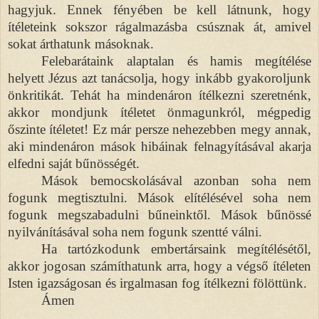
hagyjuk. Ennek fényében be kell látnunk, hogy
ítéleteink sokszor rágalmazásba csúsznak át, amivel
sokat árthatunk másoknak.
Felebarátaink alaptalan és hamis megítélése
helyett Jézus azt tanácsolja, hogy inkább gyakoroljunk
önkritikát. Tehát ha mindenáron ítélkezni szeretnénk,
akkor mondjunk ítéletet önmagunkról, mégpedig
őszinte ítéletet! Ez már persze nehezebben megy annak,
aki mindenáron mások hibáinak felnagyításával akarja
elfedni saját bűnösségét.
Mások bemocskolásával azonban soha nem
fogunk megtisztulni. Mások elítélésével soha nem
fogunk megszabadulni bűneinktől. Mások bűnössé
nyilvánításával soha nem fogunk szentté válni.
Ha tartózkodunk embertársaink megítélésétől,
akkor jogosan számíthatunk arra, hogy a végső ítéleten
Isten igazságosan és irgalmasan fog ítélkezni fölöttünk.
Ámen