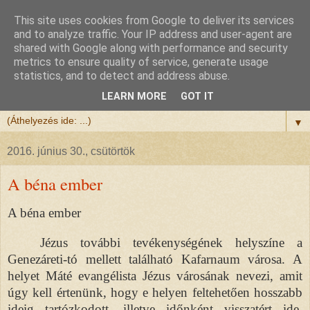
This site uses cookies from Google to deliver its services
Félix atya
and to analyze traffic. Your IP address and user-agent are
shared with Google along with performance and security
metrics to ensure quality of service, generate usage
Szeretettel köszöntöm a honlapomra ellátogatót.
statistics, and to detect and address abuse.
Isten hozta!
LEARN MORE
GOT IT
▼
2016. június 30., csütörtök
A béna ember
A béna ember
Jézus további tevékenységének helyszíne a
Genezáreti-tó mellett található Kafarnaum városa. A
helyet Máté evangélista Jézus városának nevezi, amit
úgy kell értenünk, hogy e helyen feltehetően hosszabb
ideig tartózkodott, illetve időnként visszatért ide.