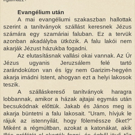
Evangélium után
A mai evangéliumi szakaszban hallottak
szerint a tanítványok szállást keresnek Jézus
számára egy szamáriai faluban. Ez a tervük
azonban akadályba ütközik. A falu lakói nem
akarják Jézust házukba fogadni.
Az elutasításnak vallási okai vannak. Az Úr
Jézus ugyanis Jeruzsálem felé tartó
zarándokúton van és így nem Garizim-hegyén
akarja imádni Istent, ahogyan ezt a helyi lakosok
teszik.
A szálláskereső tanítványok haragra
lobbannak, amikor a házak ajtajai egymás után
becsukódnak előttük. Jakab és János meg is
akarja büntetni a falu lakosait. "Uram, hívjuk le
rájuk az istennyilát, hogy föleméssze őket?”
Miként a régmúltban, azokat a katonákat, akik