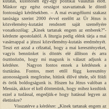
kutatás, különösen egy-egy politikai választás előtt.
Máskor egy egész országot szavaztatnak le döntő
fontosságú kérdésekben. – A mai evangéliumi szakasz
tanúsága szerint 2000 évvel ezelőtt az Úr Jézus is
közvélemény-kutatást rendezett saját személyére
vonatkozólag: „Kinek tartanak engem az emberek?”-
kérdezte apostolaitól. A liturgia pedig elénk tárja a mai
vasárnappal a jézusi közvélemény-kutatás eredményét.
Teszi ezt azzal a célzattal, hogy a mai keresztényeket,
vagyis bennünket is döntés elé állítson és arra
ösztönözön, hogy mi magunk is választ adjunk a
kérdésre. Nagyon fontos ennek a kérdésnek a
tisztázása. Fontos, mert ettől függ keresztény
azonosságunk megőrzése, hitünk élővé tétele, sőt földi
és örök boldogságunk is. Hiszen ha Jézus valóban a
Messiás, akkor el kell döntenünk, hogy mihez kezdünk
ezzel a tudással, engedjük-e hogy hatással legyen az
életünkre?
Visszatérve a kérdésre: „Kinek tartanak engem az