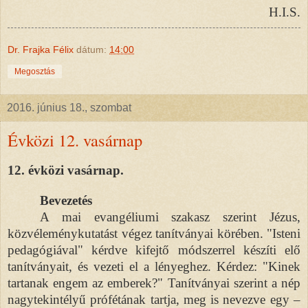
H.I.S.
Dr. Frajka Félix
dátum:
14:00
Megosztás
2016. június 18., szombat
Évközi 12. vasárnap
12. évközi vasárnap.
Bevezetés
A mai evangéliumi szakasz szerint Jézus,
közvéleménykutatást végez tanítványai körében. "Isteni
pedagógiával" kérdve kifejtő módszerrel készíti elő
tanítványait, és vezeti el a lényeghez. Kérdez: "Kinek
tartanak engem az emberek?" Tanítványai szerint a nép
nagytekintélyű prófétának tartja, meg is nevezve egy –