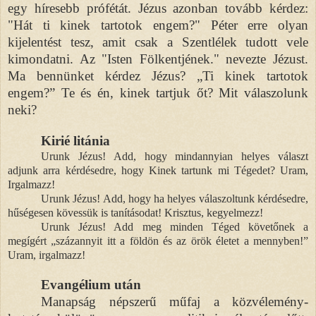
egy híresebb prófétát. Jézus azonban tovább kérdez:
"Hát ti kinek tartotok engem?" Péter erre olyan
kijelentést tesz, amit csak a Szentlélek tudott vele
kimondatni. Az "Isten Fölkentjének." nevezte Jézust.
Ma bennünket kérdez Jézus? „Ti kinek tartotok
engem?” Te és én, kinek tartjuk őt? Mit válaszolunk
neki?
Kirié litánia
Urunk Jézus! Add, hogy mindannyian helyes választ
adjunk arra kérdésedre, hogy Kinek tartunk mi Tégedet? Uram,
Irgalmazz!
Urunk Jézus! Add, hogy ha helyes válaszoltunk kérdésedre,
hűségesen kövessük is tanításodat! Krisztus, kegyelmezz!
Urunk Jézus! Add meg minden Téged követőnek a
megígért „százannyit itt a földön és az örök életet a mennyben!”
Uram, irgalmazz!
Evangélium után
Manapság népszerű műfaj a közvélemény-