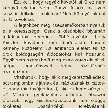
Ezt kell, hogy tegyék követői is! S ez nem
könnyű feladat. Nem könnyű feladat az ilyen
krisztusi lelkület kialakítása! Nem könnyű feladat
az Ő követése.
A legtöbben még csecsemőkorban nyertük
el a keresztséget. Csak a későbbiek folyamán
tudatosodott bennünk többé-kevésbé, hogy
Krisztus követése nem tündérálom, hanem
kemény küzdelem! Az emberibb életért és az
örök boldogságért áldozatokat kell hoznunk.
Egyik sem szerezhető meg csak keresztlevéllel,
sárgult imakönyvvel vagy rozsdásodó
rózsafüzérrel.
Vitathatjuk, hogy akik megkeresztelkedtek,
sőt templomba is járnak és imádkoznak is, biztos-
e, hogy mindnyájan igazi, hiteles keresztények-
e? Minden igyekezetünk ellenére többször
érezzük, hogy krisztuskövetésünk nem eléggé
tökéletes. Jószándékú törekvéseink