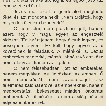
Illés prófétát el akarták fogni, és égből jövő tűz
emésztette el őket.
Jézus már ezért a gondolatért megfedte
őket, és azt mondotta nekik: „Nem tudjátok, hogy
milyen lelkület van bennetek?”
Ő nem ölni, nem pusztítani jött, hanem
azért, hogy Ő maga legyen az engesztelő
áldozat. "Én azért jöttem, hogy életük legyen, és
bőségben legyen." Ez kell, hogy legyen az ő
követőinek is feladatuk. A miénkké is. Jézus
embereket megtérítő, mássá. jobbá tevő eszköze
nem a fegyver, hanem az irgalom.
Ő nem felszabadítani jött az embereket,
hanem megváltani és üdvözíteni az embert. Ő
nem demokráciát, nem szabadságot visz
félelmetes katonai erővel az embereknek, hanem
megbocsátást, békességet minden jóakaratú
embernek. Az ő békéjét, s nem a világ békéjét
adja az embereknek.