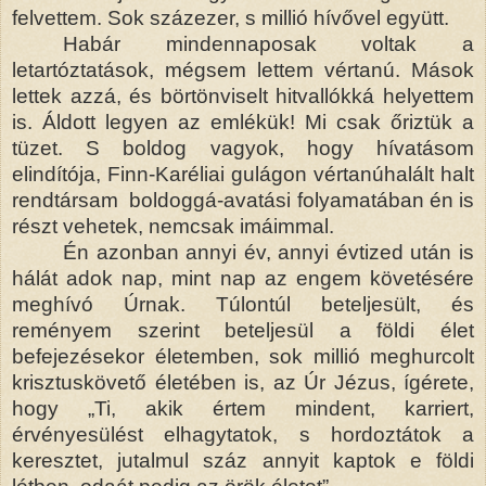
felvettem. Sok százezer, s millió hívővel együtt.
Habár mindennaposak voltak a
letartóztatások, mégsem lettem vértanú. Mások
lettek azzá, és börtönviselt hitvallókká helyettem
is. Áldott legyen az emlékük! Mi csak őriztük a
tüzet. S boldog vagyok, hogy hívatásom
elindítója, Finn-Karéliai gulágon vértanúhalált halt
rendtársam boldoggá-avatási folyamatában én is
részt vehetek, nemcsak imáimmal.
Én azonban annyi év, annyi évtized után is
hálát adok nap, mint nap az engem követésére
meghívó Úrnak. Túlontúl beteljesült, és
reményem szerint beteljesül a földi élet
befejezésekor életemben, sok millió meghurcolt
krisztuskövető életében is, az Úr Jézus, ígérete,
hogy „Ti, akik értem mindent, karriert,
érvényesülést elhagytatok, s hordoztátok a
keresztet, jutalmul száz annyit kaptok e földi