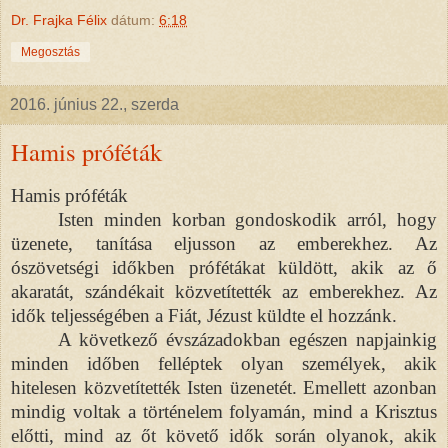
Dr. Frajka Félix
dátum:
6:18
Megosztás
2016. június 22., szerda
Hamis próféták
Hamis próféták
Isten minden korban gondoskodik arról, hogy
üzenete, tanítása eljusson az emberekhez. Az
ószövetségi időkben prófétákat küldött, akik az ő
akaratát, szándékait közvetítették az emberekhez. Az
idők teljességében a Fiát, Jézust küldte el hozzánk.
A következő évszázadokban egészen napjainkig
minden időben felléptek olyan személyek, akik
hitelesen közvetítették Isten üzenetét. Emellett azonban
mindig voltak a történelem folyamán, mind a Krisztus
előtti, mind az őt követő idők során olyanok, akik