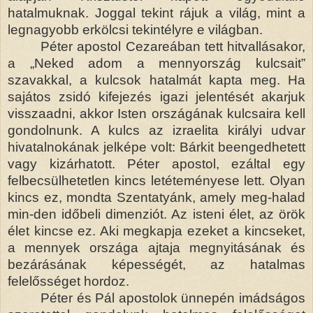
hatalmuknak. Joggal tekint rájuk a világ, mint a
legnagyobb erkölcsi tekintélyre e világban.
Péter apostol Cezareában tett hitvallásakor,
a „Neked adom a mennyország kulcsait”
szavakkal, a kulcsok hatalmát kapta meg. Ha
sajátos zsidó kifejezés igazi jelentését akarjuk
visszaadni, akkor Isten országának kulcsaira kell
gondolnunk. A kulcs az izraelita királyi udvar
hivatalnokának jelképe volt: Bárkit beengedhetett
vagy kizárhatott. Péter apostol, ezáltal egy
felbecsülhetetlen kincs letéteményese lett. Olyan
kincs ez, mondta Szentatyánk, amely meg-halad
min-den időbeli dimenziót. Az isteni élet, az örök
élet kincse ez. Aki megkapja ezeket a kincseket,
a mennyek országa ajtaja megnyitásának és
bezárásának képességét, az hatalmas
felelősséget hordoz.
Péter és Pál apostolok ünnepén imádságos