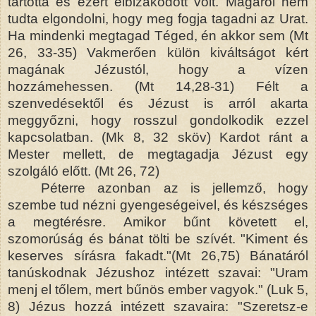
tartotta és ezért elbizakodott volt. Magáról nem
tudta elgondolni, hogy meg fogja tagadni az Urat.
Ha mindenki megtagad Téged, én akkor sem (Mt
26, 33-35) Vakmerően külön kiváltságot kért
magának Jézustól, hogy a vízen
hozzámehessen. (Mt 14,28-31) Félt a
szenvedésektől és Jézust is arról akarta
meggyőzni, hogy rosszul gondolkodik ezzel
kapcsolatban. (Mk 8, 32 sköv) Kardot ránt a
Mester mellett, de megtagadja Jézust egy
szolgáló előtt. (Mt 26, 72)
Péterre azonban az is jellemző, hogy
szembe tud nézni gyengeségeivel, és készséges
a megtérésre. Amikor bűnt követett el,
szomorúság és bánat tölti be szívét. "Kiment és
keserves sírásra fakadt."(Mt 26,75) Bánatáról
tanúskodnak Jézushoz intézett szavai: "Uram
menj el tőlem, mert bűnös ember vagyok." (Luk 5,
8) Jézus hozzá intézett szavaira: "Szeretsz-e