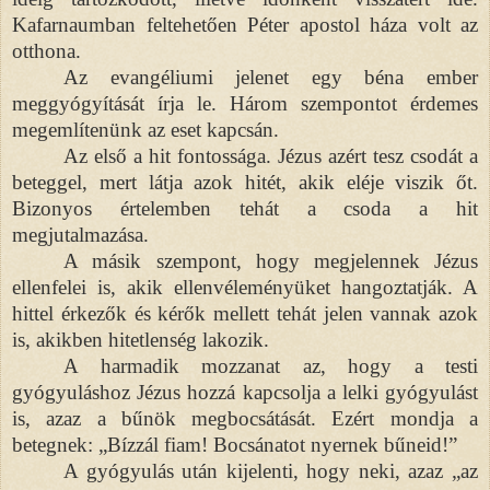
Kafarnaumban feltehetően Péter apostol háza volt az
otthona.
Az evangéliumi jelenet egy béna ember
meggyógyítását írja le. Három szempontot érdemes
megemlítenünk az eset kapcsán.
Az első a hit fontossága. Jézus azért tesz csodát a
beteggel, mert látja azok hitét, akik eléje viszik őt.
Bizonyos értelemben tehát a csoda a hit
megjutalmazása.
A másik szempont, hogy megjelennek Jézus
ellenfelei is, akik ellenvéleményüket hangoztatják. A
hittel érkezők és kérők mellett tehát jelen vannak azok
is, akikben hitetlenség lakozik.
A harmadik mozzanat az, hogy a testi
gyógyuláshoz Jézus hozzá kapcsolja a lelki gyógyulást
is, azaz a bűnök megbocsátását. Ezért mondja a
betegnek: „Bízzál fiam! Bocsánatot nyernek bűneid!”
A gyógyulás után kijelenti, hogy neki, azaz „az