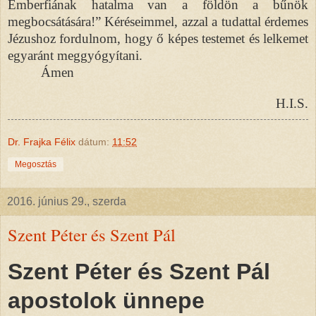
Emberfiának hatalma van a földön a bűnök
megbocsátására!” Kéréseimmel, azzal a tudattal érdemes
Jézushoz fordulnom, hogy ő képes testemet és lelkemet
egyaránt meggyógyítani.
Ámen
H.I.S.
Dr. Frajka Félix
dátum:
11:52
Megosztás
2016. június 29., szerda
Szent Péter és Szent Pál
Szent Péter és Szent Pál
apostolok ünnepe