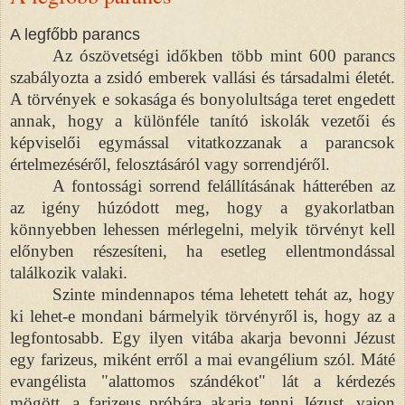
A legfőbb parancs
Az ószövetségi időkben több mint 600 parancs
szabályozta a zsidó emberek vallási és társadalmi életét.
A törvények e sokasága és bonyolultsága teret engedett
annak, hogy a különféle tanító iskolák vezetői és
képviselői egymással vitatkozzanak a parancsok
értelmezéséről, felosztásáról vagy sorrendjéről.
A fontossági sorrend felállításának hátterében az
az igény húzódott meg, hogy a gyakorlatban
könnyebben lehessen mérlegelni, melyik törvényt kell
előnyben részesíteni, ha esetleg ellentmondással
találkozik valaki.
Szinte mindennapos téma lehetett tehát az, hogy
ki lehet-e mondani bármelyik törvényről is, hogy az a
legfontosabb. Egy ilyen vitába akarja bevonni Jézust
egy farizeus, miként erről a mai evangélium szól. Máté
evangélista "alattomos szándékot" lát a kérdezés
mögött, a farizeus próbára akarja tenni Jézust, vajon