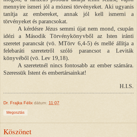
mennyire ismeri jól a mózesi törvényeket. Aki ugyanis
tanítja az embereket, annak jól kell ismerni a
törvényeket és parancsokat.
A kérdésre Jézus semmi újat nem mond, csupán
idézi a Második Törvénykönyvből az Isten iránti
szeretet parancsát (vö. MTörv 6,4-5) és mellé állítja a
felebaráti szeretetről szóló parancsot a Leviták
könyvéből (vö. Lev 19,18).
A szeretetnél nincs fontosabb az ember számára.
Szeressük Istent és embertársainkat!
H.I.S.
Dr. Frajka Félix
dátum:
11:07
Megosztás
Köszönet