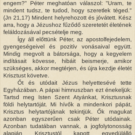
engem?" Péter meghatóan válaszol: "Uram, te
mindent tudsz, te tudod, hogy szeretlek téged."
(Jn 21,17) Mindent helyrehozott és jóvátett. Kész
arra, hogy a Jézushoz fűződő szeretetét életének
feláldozásával pecsételje meg.
Így áll előttünk Péter, az apostolfejedelem,
gyengeségeivel és pozitív vonásaival együtt.
Mindig megvolt a bátorsága, hogy a kegyelem
indításait kövesse, hibáit beismerje, amikor
szükséges, akkor megtérjen, és újra kezdje életét
Krisztust követve.
Őt és utódait Jézus helyettesévé tette
Egyházában. A pápai himnuszban ezt énekeljük:
Tartsd meg Isten Szent Atyánkat, Krisztusnak
földi helytartóját. Mi hívők a mindenkori pápát,
Krisztus helytartójának tekintjük. Ők magukat
azonban egyszerűen csak Péter utódainak.
Azonban tudatában vannak, a jogfolytonosság
alapján Krisztustól kapott egyedülálló