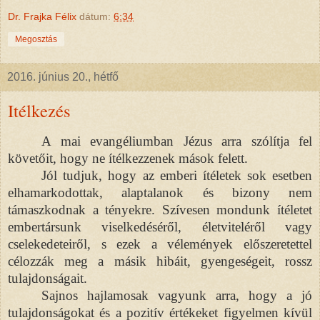
Dr. Frajka Félix
dátum:
6:34
Megosztás
2016. június 20., hétfő
Itélkezés
A mai evangéliumban Jézus arra szólítja fel
követőit, hogy ne ítélkezzenek mások felett.
Jól tudjuk, hogy az emberi ítéletek sok esetben
elhamarkodottak, alaptalanok és bizony nem
támaszkodnak a tényekre. Szívesen mondunk ítéletet
embertársunk viselkedéséről, életviteléről vagy
cselekedeteiről, s ezek a vélemények előszeretettel
célozzák meg a másik hibáit, gyengeségeit, rossz
tulajdonságait.
Sajnos hajlamosak vagyunk arra, hogy a jó
tulajdonságokat és a pozitív értékeket figyelmen kívül