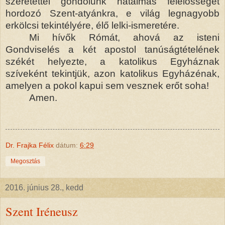
szeretettel gondolunk hatalmas felelősséget
hordozó Szent-atyánkra, e világ legnagyobb
erkölcsi tekintélyére, élő lelki-ismeretére.
Mi hívők Rómát, ahová az isteni
Gondviselés a két apostol tanúságtételének
székét helyezte, a katolikus Egyháznak
szíveként tekintjük, azon katolikus Egyházénak,
amelyen a pokol kapui sem vesznek erőt soha!
Amen.
Dr. Frajka Félix
dátum:
6:29
Megosztás
2016. június 28., kedd
Szent Iréneusz