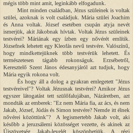
mégis több mint amit, leginkább elfogadunk.
Mint minden családban, Jézus szüleinek is voltak
szülei, azoknak is volt családjuk. Mária szülei Joachim
és Anna voltak. József esetében csupán atyja nevét
ismerjük, akit Jákobnak hívtak. Voltak Jézus szüleinek
testvérei? Máriának egy ízben egy nővérét említik.
Józsefnek lehetett egy Kleofás nevű testvére. Valószínű,
hogy mindkettejüknek több testvérük lehetett. És
természetesen tágabb rokonságuk. Erzsébetről,
Keresztelő Szent János édesanyjáról azt tudjuk, hogy
Mária egyik rokona volt.
És hogy áll a dolog a gyakran emlegetett "Jézus
testvéreivel"? Voltak Jézusnak testvérei? Amikor Jézus
egyszer látogatást tett szülőfalujában, Názáretben, azt
mondták az emberek: "Ez nem Mária fia, az ács, és nem
Jakab, József, Júdás és Simon testvére? Nemde itt élnek
nővérei közöttünk"? A legismertebb Jakab volt, aki
később a jeruzsálemi közösséget vezette, és akinek az
Újszövetség Jakab-levelét köszönhetjük. A régi