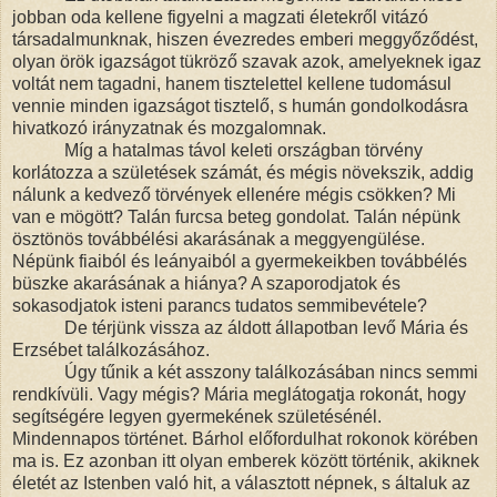
jobban oda kellene figyelni a magzati életekről vitázó
társadalmunknak, hiszen évezredes emberi meggyőződést,
olyan örök igazságot tükröző szavak azok, amelyeknek igaz
voltát nem tagadni, hanem tisztelettel kellene tudomásul
vennie minden igazságot tisztelő, s humán gondolkodásra
hivatkozó irányzatnak és mozgalomnak.
Míg a hatalmas távol keleti országban törvény
korlátozza a születések számát, és mégis növekszik, addig
nálunk a kedvező törvények ellenére mégis csökken? Mi
van e mögött? Talán furcsa beteg gondolat. Talán népünk
ösztönös továbbélési akarásának a meggyengülése.
Népünk fiaiból és leányaiból a gyermekeikben továbbélés
büszke akarásának a hiánya? A szaporodjatok és
sokasodjatok isteni parancs tudatos semmibevétele?
De térjünk vissza az áldott állapotban levő Mária és
Erzsébet találkozásához.
Úgy tűnik a két asszony találkozásában nincs semmi
rendkívüli. Vagy mégis? Mária meglátogatja rokonát, hogy
segítségére legyen gyermekének születésénél.
Mindennapos történet. Bárhol előfordulhat rokonok körében
ma is. Ez azonban itt olyan emberek között történik, akiknek
életét az Istenben való hit, a választott népnek, s általuk az