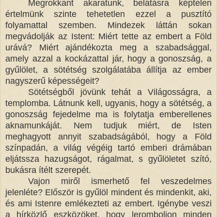
Megrokkant akaratunk, belátásra képtelen
értelmünk szinte tehetetlen ezzel a pusztító
folyamattal szemben. Mindezek láttán sokan
megvádolják az Istent: Miért tette az embert a Föld
urává? Miért ajándékozta meg a szabadsággal,
amely azzal a kockázattal jár, hogy a gonoszság, a
gyűlölet, a sötétség szolgálatába állítja az ember
nagyszerű képességeit?
Sötétségből jövünk tehát a Világosságra, a
templomba. Látnunk kell, ugyanis, hogy a sötétség, a
gonoszság fejedelme ma is folytatja emberellenes
aknamunkáját. Nem tudjuk miért, de Isten
meghagyott annyit szabadságából, hogy a Föld
színpadán, a világ végéig tartó emberi drámában
eljátssza hazugságot, rágalmat, s gyűlöletet szító,
bukásra ítélt szerepét.
Vajon miről ismerhető fel veszedelmes
jelenléte? Először is gyűlöl mindent és mindenkit, aki,
és ami Istenre emlékezteti az embert. Igénybe veszi
a hírközlő eszközöket, hogy leromboljon minden