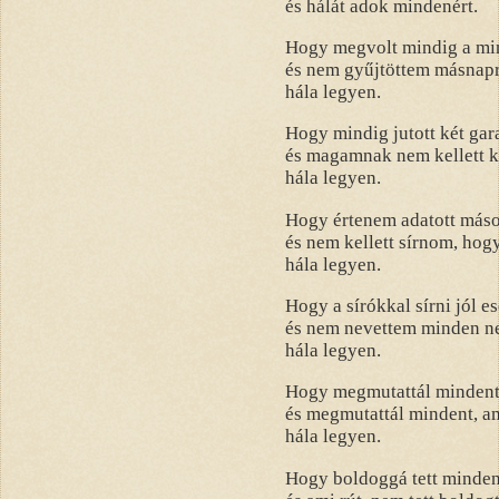
és hálát adok mindenért.
Hogy megvolt mindig a m
és nem gyűjtöttem másnapr
hála legyen.
Hogy mindig jutott két gar
és magamnak nem kellett 
hála legyen.
Hogy értenem adatott máso
és nem kellett sírnom, hog
hála legyen.
Hogy a sírókkal sírni jól es
és nem nevettem minden ne
hála legyen.
Hogy megmutattál mindent
és megmutattál mindent, am
hála legyen.
Hogy boldoggá tett minden