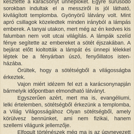
késztette a karácsonyt ünneplőket. Egyre sűrűsödő
sorokban indultak el a messziről is jól látható,
kivilágított templomba. Gyönyörű látvány volt. Mint
apró csillagok közeledtek minden irányból a lámpás
emberek. A tanyai utakon, mert még az én kedves kis
falumban nem volt utcai világítás. A lámpák szelíd
fénye segítette az embereket a sötét éjszakában. A
bejárat előtt kioltották a lámpát és ünnepi lélekkel
léptek be a fényárban úszó, fenyőillatos isten-
házába.
Örültek, hogy a sötétségből a világosságba
érkeztek.
Vajon miért idézem fel ezt a karácsonynapján
bármelyik időpontban elmondható látványt.
Egyszerűen azért, mert ma is, evangéliumi,
lelki értelemben, sötétségből érkezünk a templomba,
a Világ Világosságához Olyan sötétségből, amely
körülvesz bennünket, ami nem fizikai, hanem
szellemi világunk jellemzője.
Elfogult történészek még ma is az úgynevezett