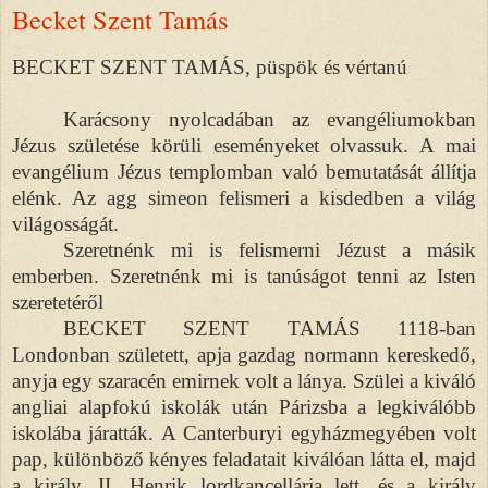
Becket Szent Tamás
BECKET SZENT TAMÁS, püspök és vértanú
Karácsony nyolcadában az evangéliumokban
Jézus születése körüli eseményeket olvassuk. A mai
evangélium Jézus templomban való bemutatását állítja
elénk. Az agg simeon felismeri a kisdedben a világ
világosságát.
Szeretnénk mi is felismerni
Jézust
a másik
emberben. Szeretnénk mi is tanúságot tenni az Isten
szeretetéről
BECKET SZENT TAMÁS 1118-ban
Londonban született, apja gazdag normann kereskedő,
anyja egy szaracén emirnek volt a lánya. Szülei a kiváló
angliai alapfokú iskolák után Párizsba a legkiválóbb
iskolába járatták. A Canterburyi egyházmegyében volt
pap, különböző kényes feladatait kiválóan látta el, majd
a király, II. Henrik lordkancellárja lett, és a király