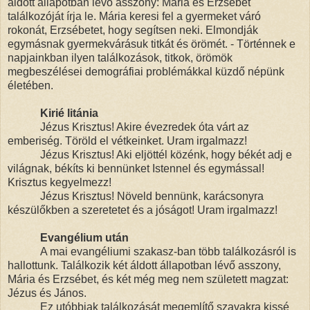
áldott állapotban levő asszony: Mária és Erzsébet
találkozóját írja le. Mária keresi fel a gyermeket váró
rokonát, Erzsébetet, hogy segítsen neki. Elmondják
egymásnak gyermekvárásuk titkát és örömét. - Történnek e
napjainkban ilyen találkozások, titkok, örömök
megbeszélései demográfiai problémákkal küzdő népünk
életében.
Kirié litánia
Jézus Krisztus! Akire évezredek óta várt az
emberiség. Töröld el vétkeinket. Uram irgalmazz!
Jézus Krisztus! Aki eljöttél közénk, hogy békét adj e
világnak, békíts ki bennünket Istennel és egymással!
Krisztus kegyelmezz!
Jézus Krisztus! Növeld bennünk, karácsonyra
készülőkben a szeretetet és a jóságot! Uram irgalmazz!
Evangélium után
A mai evangéliumi szakasz-ban több találkozásról is
hallottunk. Találkozik két áldott állapotban lévő asszony,
Mária és Erzsébet, és két még meg nem született magzat:
Jézus és János.
Ez utóbbiak találkozását megemlítő szavakra kissé