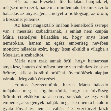
Bár az ima Erzsébet füle hallatára hangzik el,
mégsem neki szól, hanem a mindenható Istennek szóló
hálaadás az anyaságért, amelyet a boldogság, az öröm,
a köszönet jellemez.
Az Istent magasztaló imában kiemelkedő szerepe
van a messiási szabadításnak, s emiatt nem csupán
Mária személyes hálaadása ez, hogy anya lehet
nemsokára, hanem az egész emberiség nevében
mondott hálaadás azért, hogy Isten elküldi a világba a
Messiást, a szabadítót.
Mária nem csak annak örül, hogy hamarosan
anya lesz, hanem örömében benne van mindazoknak az
öröme, akik a korábbi prófétai jövendölések alapján
várták a Megváltó érkezését.
Fontos észrevennünk, hiszen Mária hálaadó
imájában meg is fogalmazódik, hogy az üdvösség
örömhírét elsőként az alacsony sorsúak, az egyszerű
emberek, a szegények hallják meg. Isten nem a hatalom
gyakorlóival és nem a vallási élet vezetőivel közli