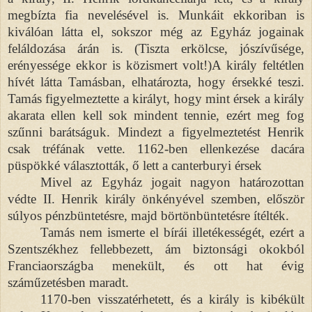
megbízta fia nevelésével is. Munkáit ekkoriban is
kiválóan látta el, sokszor még az Egyház jogainak
feláldozása árán is. (Tiszta erkölcse, jószívűsége,
erényessége ekkor is közismert volt!)A király feltétlen
hívét látta Tamásban, elhatározta, hogy érsekké teszi.
Tamás figyelmeztette a királyt, hogy mint érsek a király
akarata ellen kell sok mindent tennie, ezért meg fog
szűnni barátságuk. Mindezt a figyelmeztetést Henrik
csak tréfának vette. 1162-ben ellenkezése dacára
püspökké választották, ő lett a canterburyi érsek
Mivel az Egyház jogait nagyon határozottan
védte II. Henrik király önkényével szemben, először
súlyos pénzbüntetésre, majd börtönbüntetésre ítélték.
Tamás nem ismerte el bírái illetékességét, ezért a
Szentszékhez fellebbezett, ám biztonsági okokból
Franciaországba menekült, és ott hat évig
száműzetésben maradt.
1170-ben visszatérhetett, és a király is kibékült