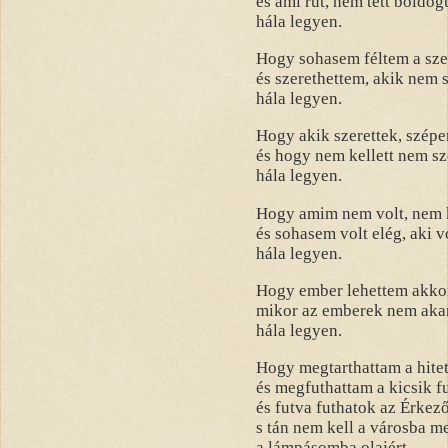
és ami rút, nem tett boldog
hála legyen.
Hogy sohasem féltem a szer
és szerethettem, akik nem s
hála legyen.
Hogy akik szerettek, szépe
és hogy nem kellett nem s
hála legyen.
Hogy amim nem volt, nem 
és sohasem volt elég, aki v
hála legyen.
Hogy ember lehettem akkor
mikor az emberek nem akar
hála legyen.
Hogy megtarthattam a hitet
és megfuthattam a kicsik fu
és futva futhatok az Érkező
s tán nem kell a városba 
a lámpásomba olajért,