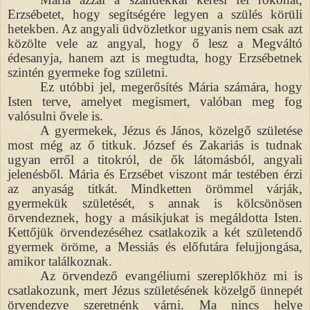
Erzsébetet, hogy segítségére legyen a szülés körüli
hetekben. Az angyali üdvözletkor ugyanis nem csak azt
közölte vele az angyal, hogy ő lesz a Megváltó
édesanyja, hanem azt is megtudta, hogy Erzsébetnek
szintén gyermeke fog születni.
Ez utóbbi jel, megerősítés Mária számára, hogy
Isten terve, amelyet megismert, valóban meg fog
valósulni ővele is.
A gyermekek, Jézus és János, közelgő születése
most még az ő titkuk. József és Zakariás is tudnak
ugyan erről a titokról, de ők látomásból, angyali
jelenésből. Mária és Erzsébet viszont már testében érzi
az anyaság titkát. Mindketten örömmel várják,
gyermekük születését, s annak is kölcsönösen
örvendeznek, hogy a másikjukat is megáldotta Isten.
Kettőjük örvendezéséhez csatlakozik a két születendő
gyermek öröme, a Messiás és előfutára felujjongása,
amikor találkoznak.
Az örvendező evangéliumi szereplőkhöz mi is
csatlakozunk, mert Jézus születésének közelgő ünnepét
örvendezve szeretnénk várni. Ma nincs helye