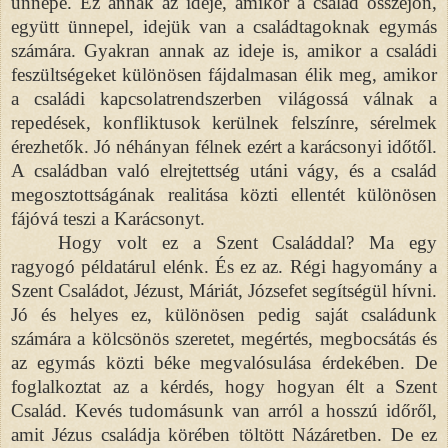
ünnepe. Ez annak az ideje, amikor a család összejön,
együtt ünnepel, idejük van a családtagoknak egymás
számára. Gyakran annak az ideje is, amikor a családi
feszültségeket különösen fájdalmasan élik meg, amikor
a családi kapcsolatrendszerben világossá válnak a
repedések, konfliktusok kerülnek felszínre, sérelmek
érezhetők. Jó néhányan félnek ezért a karácsonyi időtől.
A családban való elrejtettség utáni vágy, és a család
megosztottságának realitása közti ellentét különösen
fájóvá teszi a Karácsonyt.
Hogy volt ez a Szent Családdal? Ma egy
ragyogó példatárul elénk. És ez az. Régi hagyomány a
Szent Családot, Jézust, Máriát, Józsefet segítségül hívni.
Jó és helyes ez, különösen pedig saját családunk
számára a kölcsönös szeretet, megértés, megbocsátás és
az egymás közti béke megvalósulása érdekében. De
foglalkoztat az a kérdés, hogy hogyan élt a Szent
Család. Kevés tudomásunk van arról a hosszú időről,
amit Jézus családja körében töltött Názáretben. De ez