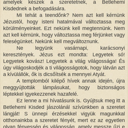
amelyek készek a szeretetnek, a Betlehemi
Kisdednek a befogadására.
Mi tehát a teendőnk? Nem azt kell kérnünk
Jézustól, hogy isteni hatalmával változtassa meg
körülményeinket. Ezt nekünk kell megtennünk. Nem
azt kell kérnünk, hogy változtassa meg férjünket vagy
feleségünket. Nekünk kell megváltoznunk.
Ne legyünk vasárnapi, karácsonyi
keresztények. Jézus ezt mondta: Legyetek só!
Legyetek kovász! Legyetek a világ világossága! És
úgy világoskodjék a ti világosságotok, hogy látván azt
a kívülállók, ők is dicsőítsék a mennyei Atyát.
A templomból kilépő hívek annak idején, újra
meggyújtották lámpásukat, hogy biztonságos
léptekkel igyekezzenek hazafelé.
Ez lenne a mi hívatásunk is. Gyújtsuk meg itt a
Betlehemi Kisded jászolánál szívünkben a szeretet
lángját! S ünnepi érzésekkel vigyük magunkkal
otthonainkba a szeretet fényét, mert ez az egyetlen
olyan fényesség és világosság, amely messze űzi e