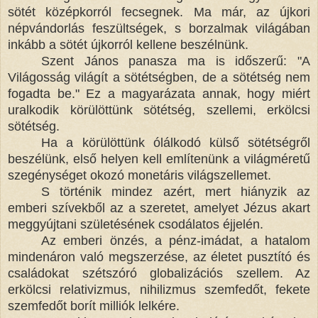
sötét középkorról fecsegnek. Ma már, az újkori
népvándorlás feszültségek, s borzalmak világában
inkább a sötét újkorról kellene beszélnünk.
Szent János panasza ma is időszerű: "A
Világosság világít a sötétségben, de a sötétség nem
fogadta be." Ez a magyarázata annak, hogy miért
uralkodik körülöttünk sötétség, szellemi, erkölcsi
sötétség.
Ha a körülöttünk ólálkodó külső sötétségről
beszélünk, első helyen kell említenünk a világméretű
szegénységet okozó monetáris világszellemet.
S történik mindez azért, mert hiányzik az
emberi szívekből az a szeretet, amelyet Jézus akart
meggyújtani születésének csodálatos éjjelén.
Az emberi önzés, a pénz-imádat, a hatalom
mindenáron való megszerzése, az életet pusztító és
családokat szétszóró globalizációs szellem. Az
erkölcsi relativizmus, nihilizmus szemfedőt, fekete
szemfedőt borít milliók lelkére.