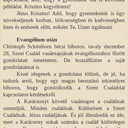
példádat. Krisztus kegyelmezz!
Jézus Krisztus! Add, hogy gyermekeink is úgy
növekedjenek korban, bölcsességben és kedvességben
Isten és emberek előtt, miként Te
.
Uram irgalmazz
Evangélium után
Christoph Schönborn bécsi bíboros. tavaly december
28, Szent Család vasárnapjának evangéliumához fűzött
gondolatait ismertetem. De hozzáfűzöm a saját
gondolataimat is
Kissé idegenek a gondolatai tőlünk, de jó, ha
tudunk arról, hogy egy magas beosztású tekintélyes
bíboros, hogy gondolkodik a Szent Családdal
kapcsolatos kérdésekről.
A Karácsonyt követő vasárnapot a családnak
szenteljük. Minden családnak. Különösen a Szent
Családnak. Jézus családjának. És jól illeszkedik ez ide,
mert a Karácsony sokak számára a család különleges