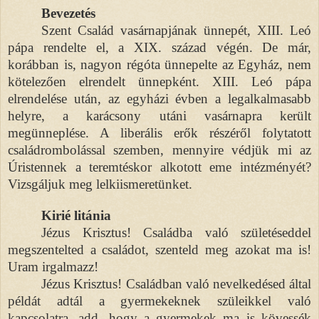
Bevezetés
Szent Család vasárnapjának ünnepét, XIII. Leó
pápa rendelte el, a XIX. század végén. De már,
korábban is, nagyon régóta ünnepelte az Egyház, nem
kötelezően elrendelt ünnepként. XIII. Leó pápa
elrendelése után, az egyházi évben a legalkalmasabb
helyre, a karácsony utáni vasárnapra került
megünneplése. A liberális erők részéről folytatott
családrombolással szemben, mennyire védjük mi az
Úristennek a teremtéskor alkotott eme intézményét?
Vizsgáljuk meg lelkiismeretünket.
Kirié litánia
Jézus Krisztus! Családba való születéseddel
megszentelted a családot, szenteld meg azokat ma is!
Uram irgalmazz!
Jézus Krisztus! Családban való nevelkedésed által
példát adtál a gyermekeknek szüleikkel való
kapcsolatra, add, hogy a gyermekek ma is kövessék