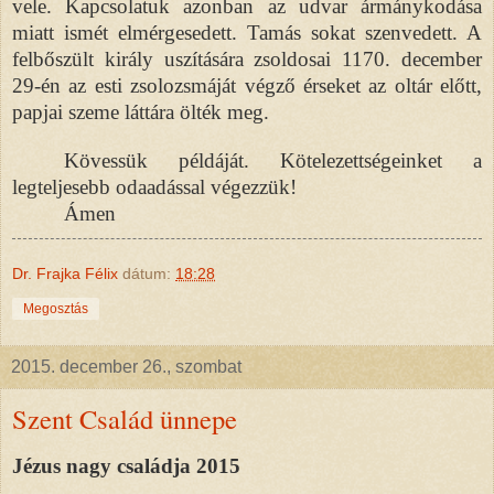
vele. Kapcsolatuk azonban az udvar ármánykodása
miatt ismét elmérgesedett. Tamás sokat szenvedett. A
felbőszült király uszítására zsoldosai 1170. december
29-én az esti zsolozsmáját végző érseket az oltár előtt,
papjai szeme láttára ölték meg.
Kövessük példáját. Kötelezettségeinket a
legteljesebb odaadással végezzük!
Ámen
Dr. Frajka Félix
dátum:
18:28
Megosztás
2015. december 26., szombat
Szent Család ünnepe
Jézus nagy családja 2015