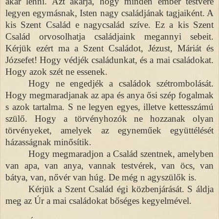
akar lenni. Azt akarja, hogy minden ember testvére
legyen egymásnak, Isten nagy családjának tagjaiként. A
kis Szent Család e nagycsalád szíve. Ez a kis Szent
Család orvosolhatja családjaink megannyi sebeit.
Kérjük ezért ma a Szent Családot, Jézust, Máriát és
Józsefet! Hogy védjék családunkat, és a mai családokat.
Hogy azok szét ne essenek.
Hogy ne engedjék a családok szétrombolását.
Hogy megmaradjanak az apa és anya ősi szép fogalmak
s azok tartalma. S ne legyen egyes, illetve kettesszámú
szülő. Hogy a törvényhozók ne hozzanak olyan
törvényeket, amelyek az egyneműek együttélését
házasságnak minősítik.
Hogy megmaradjon a Család szentnek, amelyben
van apa, van anya, vannak testvérek, van öcs, van
bátya, van, nővér van húg. De még n agyszülők is.
Kérjük a Szent Család égi közbenjárását. S áldja
meg az Úr a mai családokat bőséges kegyelmével.