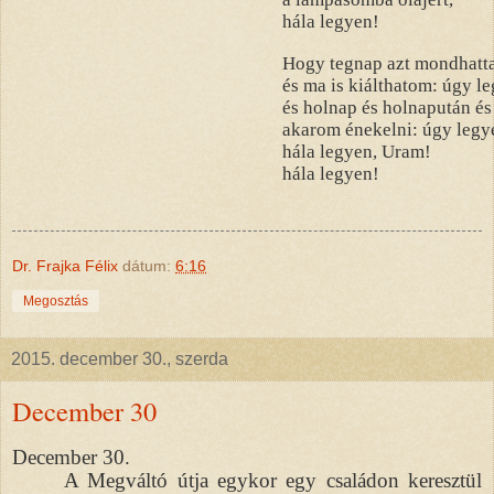
hála legyen!
Hogy tegnap azt mondhatt
és ma is kiálthatom: úgy l
és holnap és holnapután és
akarom énekelni: úgy legy
hála legyen, Uram!
hála legyen!
Dr. Frajka Félix
dátum:
6:16
Megosztás
2015. december 30., szerda
December 30
December 30.
A Megváltó útja egykor egy családon keresztül