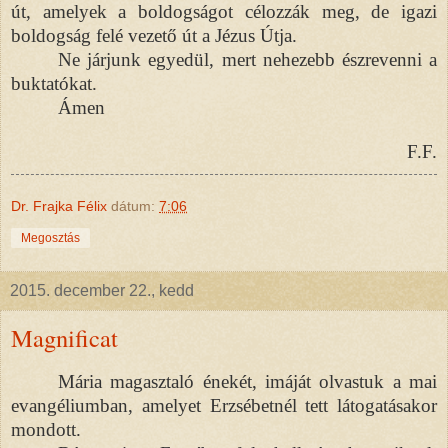
út, amelyek a boldogságot célozzák meg, de igazi
boldogság felé vezető út a Jézus Útja.
Ne járjunk egyedül, mert nehezebb észrevenni a
buktatókat.
Ámen
F.F.
Dr. Frajka Félix
dátum:
7:06
Megosztás
2015. december 22., kedd
Magnificat
Mária magasztaló énekét, imáját olvastuk a mai
evangéliumban, amelyet Erzsébetnél tett látogatásakor
mondott.