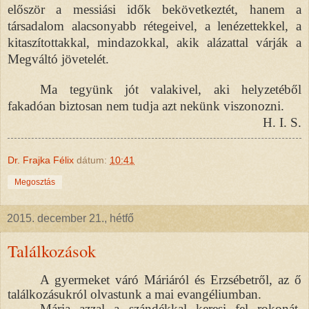
először a messiási idők bekövetkeztét, hanem a
társadalom alacsonyabb rétegeivel, a lenézettekkel, a
kitaszítottakkal, mindazokkal, akik alázattal várják a
Megváltó jövetelét.
Ma tegyünk jót valakivel, aki helyzetéből
fakadóan biztosan nem tudja azt nekünk viszonozni.
H. I. S.
Dr. Frajka Félix
dátum:
10:41
Megosztás
2015. december 21., hétfő
Találkozások
A gyermeket váró Máriáról és Erzsébetről, az ő
találkozásukról olvastunk a mai evangéliumban.
Mária azzal a szándékkal keresi fel rokonát,