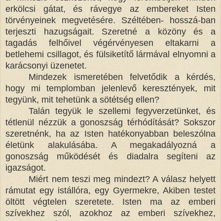
erkölcsi gátat, és rávegye az embereket Isten
törvényeinek megvetésére. Széltében- hosszá-ban
terjeszti hazugságait. Szeretné a közöny és a
tagadás felhőivel végérvényesen eltakarni a
betlehemi csillagot, és fülsiketítő lármával elnyomni a
karácsonyi üzenetet.
Mindezek ismeretében felvetődik a kérdés,
hogy mi templomban jelenlevő keresztények, mit
tegyünk, mit tehetünk a sötétség ellen?
Talán tegyük le szellemi fegyverzetünket, és
tétlenül nézzük a gonoszság térhódítását? Sokszor
szeretnénk, ha az Isten hatékonyabban beleszólna
életünk alakulásába. A megakadályozná a
gonoszság működését és diadalra segíteni az
igazságot.
Miért nem teszi meg mindezt? A válasz helyett
rámutat egy istállóra, egy Gyermekre, Akiben testet
öltött végtelen szeretete. Isten ma az emberi
szívekhez szól, azokhoz az emberi szívekhez,