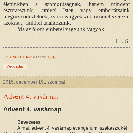
életünkben a szomorúságnak, hanem mindent
észreveszünk, amivel Isten vagy embertársaink
megörvendeztetnek, és mi is igyekszek örömet szerezni
azoknak, akikkel találkozunk.
Ma az öröm emberei vagyunk vagyok.
H. I. S.
Dr. Frajka Félix
dátum:
7:08
Megosztás
2015. december 19., szombat
Advent 4. vasárnap
Advent 4. vasárnap
Bevezetés
A mai, advent 4. vasárnap evangéliumi szakasza két