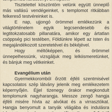
Tisztelettel köszöntöm velünk együtt ünneplő
más vallású vendégeinket, s templomot ritkábban
felkereső testvéreinket is.
E nap, ujjongó örömmel emlékezünk a
világtörténelem egyik legcsendesebb és
legtitokzatosabb pillanatára, amikor egy ártatlan
csöppség pici testében, Földünkre lépett az Isten és
megajándékozott szeretetével és békéjével.
Hogy méltóképpen, és örömmel
ünnepelhessünk, vizsgáljuk meg lelkiismeretünket,
és bánjuk meg vétkeinket.
Evangélium után
Gyermekkoromból őrzött éjféli szentmisével
kapcsolatos szép látvány jelenik meg emlékezetem
képernyőjén. Éjjel tizenegy órakor megkondult
templomunk nagyharangja. Messze zengő hangja
éjféli misére hívta az alvókat és a virrasztókat.
Hangja benyomult a tanyák világába és indulásra