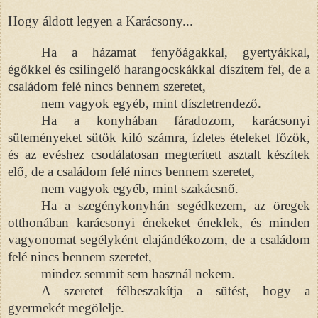
Hogy áldott legyen a Karácsony...
Ha a házamat fenyőágakkal, gyertyákkal,
égőkkel és csilingelő harangocskákkal díszítem fel, de a
családom felé nincs bennem szeretet,
nem vagyok egyéb, mint díszletrendező.
Ha a konyhában fáradozom, karácsonyi
süteményeket sütök kiló számra, ízletes ételeket főzök,
és az evéshez csodálatosan megterített asztalt készítek
elő, de a családom felé nincs bennem szeretet,
nem vagyok egyéb, mint szakácsnő.
Ha a szegénykonyhán segédkezem, az öregek
otthonában karácsonyi énekeket éneklek, és minden
vagyonomat segélyként elajándékozom, de a családom
felé nincs bennem szeretet,
mindez semmit sem használ nekem.
A szeretet félbeszakítja a sütést, hogy a
gyermekét megölelje.