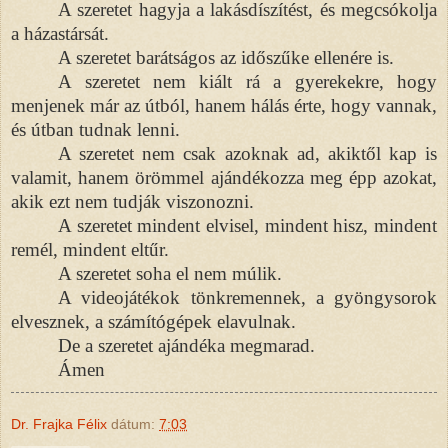
A szeretet hagyja a lakásdíszítést, és megcsókolja
a házastársát.
A szeretet barátságos az időszűke ellenére is.
A szeretet nem kiált rá a gyerekekre, hogy
menjenek már az útból, hanem hálás érte, hogy vannak,
és útban tudnak lenni.
A szeretet nem csak azoknak ad, akiktől kap is
valamit, hanem örömmel ajándékozza meg épp azokat,
akik ezt nem tudják viszonozni.
A szeretet mindent elvisel, mindent hisz, mindent
remél, mindent eltűr.
A szeretet soha el nem múlik.
A videojátékok tönkremennek, a gyöngysorok
elvesznek, a számítógépek elavulnak.
De a szeretet ajándéka megmarad.
Ámen
Dr. Frajka Félix
dátum:
7:03