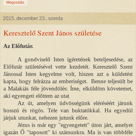
Megosztás
2015. december 23., szerda
Keresztelő Szent János születése
Az Előfutár.
A gondviselő Isten ígéretének beteljesedése, az
Előfutár születésével vette kezdetét. Keresztelő Szent
Jánossal Isten kegyelme volt, hiszen azt a küldetést
kapta, hogy felrázza az emberiséget. Benne teljesült be
a Malakiás féle jövendölés: Íme, elküldöm követemet,
aki egyengeti előttem az utat
Az út, amelyen üdvösségünk eléréséért járunk
hosszú és rögös. Tele van buktatókkal. Ha egyedül
járjuk utunkat, nehezen jutunk előre.
Jézus is már egy "egyengetett" úton járt, amelyet
igazán Ő "taposott" ki számunkra. Ma is van többféle