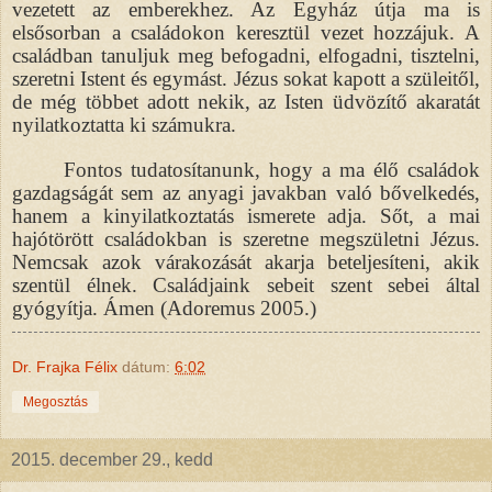
vezetett az emberekhez. Az Egyház útja ma is
elsősorban a családokon keresztül vezet hozzájuk. A
családban tanuljuk meg befogadni, elfogadni, tisztelni,
szeretni Istent és egymást. Jézus sokat kapott a szüleitől,
de még többet adott nekik, az Isten üdvözítő akaratát
nyilatkoztatta ki számukra.
Fontos tudatosítanunk, hogy a ma élő családok
gazdagságát sem az anyagi javakban való bővelkedés,
hanem a kinyilatkoztatás ismerete adja. Sőt, a mai
hajótörött családokban is szeretne megszületni Jézus.
Nemcsak azok várakozását akarja beteljesíteni, akik
szentül élnek. Családjaink sebeit szent sebei által
gyógyítja. Ámen (Adoremus 2005.)
Dr. Frajka Félix
dátum:
6:02
Megosztás
2015. december 29., kedd