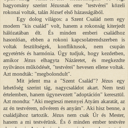
hagyomány szerint Jézusnak eme "testvérei" közeli
rokonai voltak, talán József első házasságából.
Egy dolog világos: a Szent Család nem egy
modern "kis család" volt, hanem a rokonság kiterjedt
hálózatában élt. És minden emberi családhoz
hasonlóan, ebben a rokoni kapcsolatrendszerben is
voltak feszültségek, konfliktusok, nem csupán
egyetértés és harmónia. Úgy tudjuk, hogy kezdetben,
amikor Jézus elhagyta Názáretet, és megkezdte
nyilvános működését, "testvérei" hevesen ellene voltak.
Azt mondták: "megbolondult".
Mit jelent ma a "Szent Család"? Jézus egy
lehetőség szerint tág, nagycsaládot akart. Nem testi
értelemben, hanem úgynevezett "adoptáción" keresztül.
Azt mondta: "Aki megteszi mennyei Atyám akaratát, az
az én testvérem, nővérem és anyám". Aki hisz benne, a
családjához tartozik. Jézus nem csak Úr és Mester,
hanem a mi testvérünk. És ő minden ember testvére