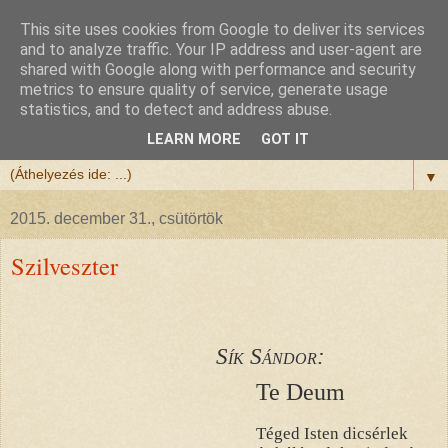
This site uses cookies from Google to deliver its services
Félix atya
and to analyze traffic. Your IP address and user-agent are
shared with Google along with performance and security
metrics to ensure quality of service, generate usage
Szeretettel köszöntöm a honlapomra ellátogatót.
statistics, and to detect and address abuse.
Isten hozta!
LEARN MORE
GOT IT
▼
2015. december 31., csütörtök
Szilveszter
Sík Sándor:
Te Deum
Téged Isten dicsérlek