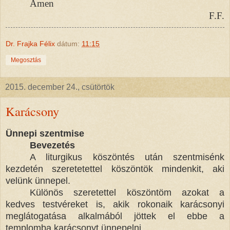
Ámen
F.F.
Dr. Frajka Félix
dátum:
11:15
Megosztás
2015. december 24., csütörtök
Karácsony
Ünnepi szentmise
Bevezetés
A liturgikus köszöntés után szentmisénk
kezdetén szeretetettel köszöntök mindenkit, aki
velünk ünnepel.
Különös szeretettel köszöntöm azokat a
kedves testvéreket is, akik rokonaik karácsonyi
meglátogatása alkalmából jöttek el ebbe a
templomba karácsonyt ünnepelni.