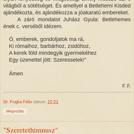
világból a sötétséget. És amellyel a Betlehemi Kisded
ajándékozta, és ajándékozza a jóakaratú embereket.
A záró mondatot Juhász Gyula: Betlehemes
ének c. verséből idézem.
Ó, emberek, gondoljatok ma rá,
Ki rómaihoz, barbárhoz, zsidóhoz,
A kerek föld mindegyik gyermekéhez
Egy üzenettel jött: Szeressetek!”
Ámen
F. F.
Dr. Frajka Félix
dátum:
22:21
Megosztás
"Szeretethimnusz"