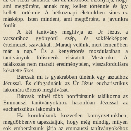
ami megtörtént, annak meg kellett történnie és így
kellett történnie. A hétköznapi életünkben sincs ez
másképp. Isten mindent, ami megtörtént, a javunkra
fordít.
A két tanítvány meghívja az Úr Jézust a
vacsorához gyönyörű szép, és sokféleképpen
értelmezett szavakkal, „Maradj velünk, mert lemenőben
már a nap.” És a kenyértörés mozdulatában a
tanítványok fölismerik elsiratott Mesterüket. A
találkozás nem maradt eredménytelen, visszafordulásra
késztette őket.
Bárcsak mi is gyakrabban ülnénk egy asztalhoz
Jézussal. És elfogadnánk az Úr Jézus eucharisztikus
lakomára történő meghívását.
Bárcsak minél több honfitársunk találkozna az
Emmauszi tanítványokhoz hasonlóan Jézussal az
eucharisztikus lakomán is.
Ha körülnézünk közvetlen környezetünkben,
megdöbbenve tapasztaljuk, hogy még mindig, milyen
sok embertársunk járja az emmauszi tanítványokéhoz