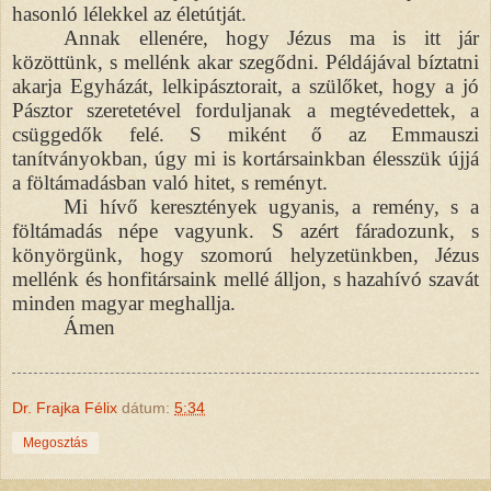
hasonló lélekkel az életútját.
Annak ellenére, hogy Jézus ma is itt jár
közöttünk, s mellénk akar szegődni. Példájával bíztatni
akarja Egyházát, lelkipásztorait, a szülőket, hogy a jó
Pásztor szeretetével forduljanak a megtévedettek, a
csüggedők felé. S miként ő az Emmauszi
tanítványokban, úgy mi is kortársainkban élesszük újjá
a föltámadásban való hitet, s reményt.
Mi hívő keresztények ugyanis, a remény, s a
föltámadás népe vagyunk. S azért fáradozunk, s
könyörgünk, hogy szomorú helyzetünkben, Jézus
mellénk és honfitársaink mellé álljon, s hazahívó szavát
minden magyar meghallja.
Ámen
Dr. Frajka Félix
dátum:
5:34
Megosztás