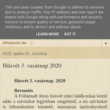
This site uses cookies from Google to deliver its services
Félix atya
and to analyze traffic. Your IP address and user-agent are
shared with Google along with performance and security
metrics to ensure quality of service, generate usage
Szeretettel köszöntöm a honlapomra ellátogatót.
statistics, and to detect and address abuse.
Isten hozta!
LEARN MORE
GOT IT
▼
2020. április 25., szombat
Húsvét 3. vasárnap 2020
Húsvét 3. vasárnap. 2020
Bevezetés
A Föltámadt Jézus húsvét utáni találkozásai közül
talán a szívünket legjobban megérintő, a mi szívünket
is lelkendezésre késztető, emmauszi tanítványokról