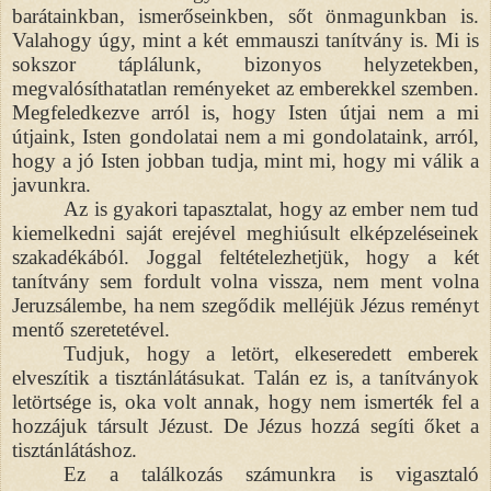
barátainkban, ismerőseinkben, sőt önmagunkban is.
Valahogy úgy, mint a két emmauszi tanítvány is. Mi is
sokszor táplálunk, bizonyos helyzetekben,
megvalósíthatatlan reményeket az emberekkel szemben.
Megfeledkezve arról is, hogy Isten útjai nem a mi
útjaink, Isten gondolatai nem a mi gondolataink, arról,
hogy a jó Isten jobban tudja, mint mi, hogy mi válik a
javunkra.
Az is gyakori tapasztalat, hogy az ember nem tud
kiemelkedni saját erejével meghiúsult elképzeléseinek
szakadékából. Joggal feltételezhetjük, hogy a két
tanítvány sem fordult volna vissza, nem ment volna
Jeruzsálembe, ha nem szegődik melléjük Jézus reményt
mentő szeretetével.
Tudjuk, hogy a letört, elkeseredett emberek
elveszítik a tisztánlátásukat. Talán ez is, a tanítványok
letörtsége is, oka volt annak, hogy nem ismerték fel a
hozzájuk társult Jézust. De Jézus hozzá segíti őket a
tisztánlátáshoz.
Ez a találkozás számunkra is vigasztaló