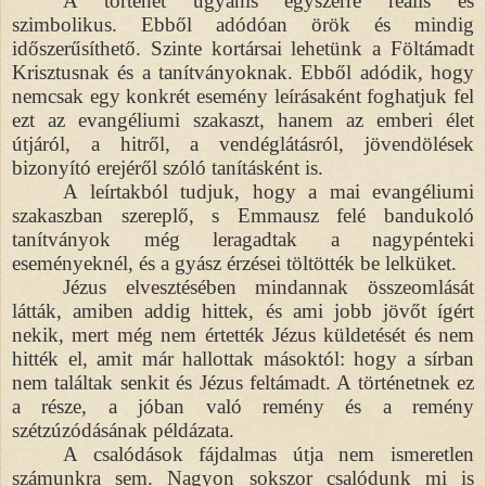
A történet ugyanis egyszerre reális és
szimbolikus. Ebből adódóan örök és mindig
időszerűsíthető. Szinte kortársai lehetünk a Föltámadt
Krisztusnak és a tanítványoknak. Ebből adódik, hogy
nemcsak egy konkrét esemény leírásaként foghatjuk fel
ezt az evangéliumi szakaszt, hanem az emberi élet
útjáról, a hitről, a vendéglátásról, jövendölések
bizonyító erejéről szóló tanításként is.
A leírtakból tudjuk, hogy a mai evangéliumi
szakaszban szereplő, s Emmausz felé bandukoló
tanítványok még leragadtak a nagypénteki
eseményeknél, és a gyász érzései töltötték be lelküket.
Jézus elvesztésében mindannak összeomlását
látták, amiben addig hittek, és ami jobb jövőt ígért
nekik, mert még nem értették Jézus küldetését és nem
hitték el, amit már hallottak másoktól: hogy a sírban
nem találtak senkit és Jézus feltámadt. A történetnek ez
a része, a jóban való remény és a remény
szétzúzódásának példázata.
A csalódások fájdalmas útja nem ismeretlen
számunkra sem. Nagyon sokszor csalódunk mi is