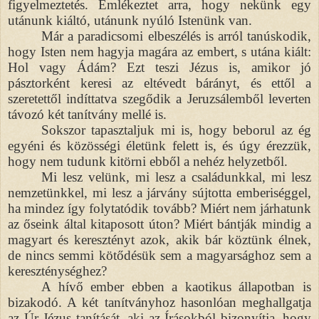
figyelmeztetés. Emlékeztet arra, hogy nekünk egy
utánunk kiáltó, utánunk nyúló Istenünk van.
Már a paradicsomi elbeszélés is arról tanúskodik,
hogy Isten nem hagyja magára az embert, s utána kiált:
Hol vagy Ádám? Ezt teszi Jézus is, amikor jó
pásztorként keresi az eltévedt bárányt, és ettől a
szeretettől indíttatva szegődik a Jeruzsálemből leverten
távozó két tanítvány mellé is.
Sokszor tapasztaljuk mi is, hogy beborul az ég
egyéni és közösségi életünk felett is, és úgy érezzük,
hogy nem tudunk kitörni ebből a nehéz helyzetből.
Mi lesz velünk, mi lesz a családunkkal, mi lesz
nemzetünkkel, mi lesz a járvány sújtotta emberiséggel,
ha mindez így folytatódik tovább? Miért nem járhatunk
az őseink által kitaposott úton? Miért bántják mindig a
magyart és keresztényt azok, akik bár köztünk élnek,
de nincs semmi kötődésük sem a magyarsághoz sem a
kereszténységhez?
A hívő ember ebben a kaotikus állapotban is
bizakodó. A két tanítványhoz hasonlóan meghallgatja
az Úr Jézus tanítását, aki az Írásokból bizonyítja, hogy