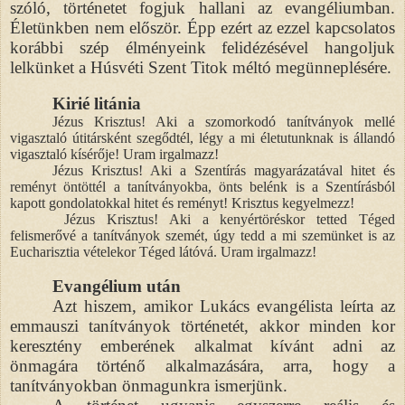
szóló, történetet fogjuk hallani az evangéliumban.
Életünkben nem először. Épp ezért az ezzel kapcsolatos
korábbi szép élményeink felidézésével hangoljuk
lelkünket a Húsvéti Szent Titok méltó megünneplésére.
Kirié litánia
Jézus Krisztus! Aki a szomorkodó tanítványok mellé
vigasztaló útitársként szegődtél, légy a mi életutunknak is állandó
vigasztaló kísérője! Uram irgalmazz!
Jézus Krisztus! Aki a Szentírás magyarázatával hitet és
reményt öntöttél a tanítványokba, önts belénk is a Szentírásból
kapott gondolatokkal hitet és reményt! Krisztus kegyelmezz!
Jézus Krisztus! Aki a kenyértöréskor tetted Téged
felismerővé a tanítványok szemét, úgy tedd a mi szemünket is az
Eucharisztia vételekor Téged látóvá. Uram irgalmazz!
Evangélium után
Azt hiszem, amikor Lukács evangélista leírta az
emmauszi tanítványok történetét, akkor minden kor
keresztény emberének alkalmat kívánt adni az
önmagára történő alkalmazására, arra, hogy a
tanítványokban önmagunkra ismerjünk.