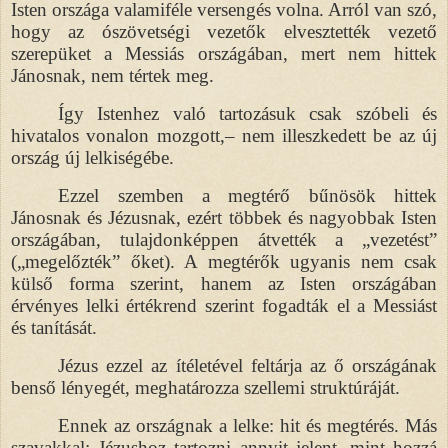
Isten országa valamiféle versengés volna. Arról van szó,
hogy az ószövetségi vezetők elvesztették vezető
szerepüket a Messiás országában, mert nem hittek
Jánosnak, nem tértek meg.
Így Istenhez való tartozásuk csak szóbeli és
hivatalos vonalon mozgott,– nem illeszkedett be az új
ország új lelkiségébe.
Ezzel szemben a megtérő bűnösök hittek
Jánosnak és Jézusnak, ezért többek és nagyobbak Isten
országában, tulajdonképpen átvették a „vezetést”
(„megelőzték” őket). A megtérők ugyanis nem csak
külső forma szerint, hanem az Isten országában
érvényes lelki értékrend szerint fogadták el a Messiást
és tanítását.
Jézus ezzel az ítéletével feltárja az ő országának
benső lényegét, meghatározza szellemi struktúráját.
Ennek az országnak a lelke: hit és megtérés. Más
szavakkal: Jézushoz tartozni annyit jelent, mint hozzá