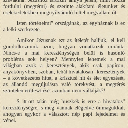
fordulni (megtérni) és szerinte alakítani életünket és
cselekedetekben megnyilvánuló hittel megvallani őt.
Isten történelmi” országának, az egyháznak is ez
a lelki szerkezete.
Amikor Jézusnak ezt az ítéletét halljuk, el kell
gondolkoznunk azon, hogyan vonatkozik miránk.
Nincs-e a mai kereszténységen belül is hasonló
probléma sok helyen? Mennyien lehetnek a mai
világban azok a keresztények, akik csak papíron,
anyakönyvben, szóban, tehát hivatalosan” keresztények
– a következetes hitet, a krisztusi hit és élet egyezését,
az állandó megújulásra való törekvést, a megtérés
szüntelen erőfeszítését azonban nem vállalják?!
S itt-ott talán még büszkék is erre a hivatalos”
kereszténységre, s meg vannak elégedve önmagukkal,
ahogyan egykor a választott nép papi fejedelmei és
vénei.