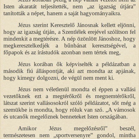
Isten akaratát teljesítették, nem „az igazság útjára”
tanították a népet, hanem a saját hagyományaikra.
Jézus szerint Keresztelő Jánosnak kellett eljönni,
hogy az igazság útján, a Szentlélek erejével szólítson fel
mindenkit a megtérésre. A nép özönlött Jánoshoz, hogy
megkeresztelkedjék a bűnbánat keresztségével, a
főpapok és az írástudók azonban nem tértek meg,
Jézus korában ők képviselték a példázatban a
második fiú álláspontját, aki azt mondta az apjának,
hogy kimegy dolgozni, de végül nem ment ki.
Jézus nem véletlenül mondta el éppen a vallási
vezetőknek ezt a megtérőkről és megnemtérőkről,
látszat szerint vallásosokról szóló példázatot, sőt még a
szemükbe is mondta, hogy róluk van szó. „A vámosok
és utcanők megelőznek benneteket Isten országában.
Amikor Jézus megelőzésről” beszél,
természetesen nem „sportversenyre” gondol, mintha