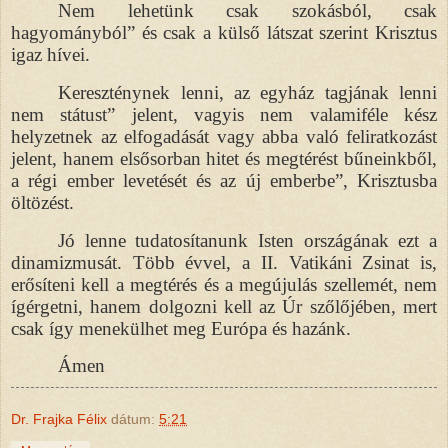
Nem lehetünk csak szokásból, csak
hagyományból” és csak a külső látszat szerint Krisztus
igaz hívei.
Kereszténynek lenni, az egyház tagjának lenni
nem státust” jelent, vagyis nem valamiféle kész
helyzetnek az elfogadását vagy abba való feliratkozást
jelent, hanem elsősorban hitet és megtérést bűneinkből,
a régi ember levetését és az új emberbe”, Krisztusba
öltözést.
Jó lenne tudatosítanunk Isten országának ezt a
dinamizmusát. Több évvel, a II. Vatikáni Zsinat is,
erősíteni kell a megtérés és a megújulás szellemét, nem
ígérgetni, hanem dolgozni kell az Úr szőlőjében, mert
csak így menekülhet meg Európa és hazánk.
Ámen
Dr. Frajka Félix
dátum:
5:21