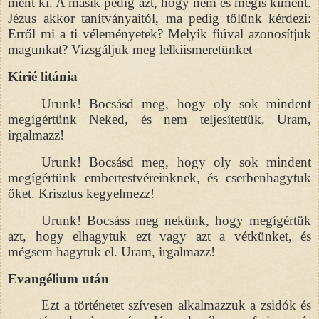
ment ki. A másik pedig azt, hogy nem és mégis kiment.
Jézus akkor tanítványaitól, ma pedig tőlünk kérdezi:
Erről mi a ti véleményetek? Melyik fiúval azonosítjuk
magunkat? Vizsgáljuk meg lelkiismeretünket
Kirié litánia
Urunk! Bocsásd meg, hogy oly sok mindent
megígértünk Neked, és nem teljesítettük. Uram,
irgalmazz!
Urunk! Bocsásd meg, hogy oly sok mindent
megígértünk embertestvéreinknek, és cserbenhagytuk
őket. Krisztus kegyelmezz!
Urunk! Bocsáss meg nekünk, hogy megígértük
azt, hogy elhagytuk ezt vagy azt a vétkünket, és
mégsem hagytuk el. Uram, irgalmazz!
Evangélium után
Ezt a történetet szívesen alkalmazzuk a zsidók és