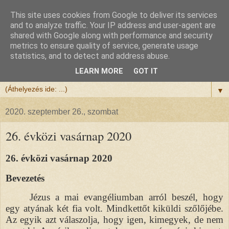
This site uses cookies from Google to deliver its services
Félix atya
and to analyze traffic. Your IP address and user-agent are
shared with Google along with performance and security
metrics to ensure quality of service, generate usage
Szeretettel köszöntöm a honlapomra ellátogatót.
statistics, and to detect and address abuse.
Isten hozta!
LEARN MORE
GOT IT
▼
2020. szeptember 26., szombat
26. évközi vasárnap 2020
26. évközi vasárnap 2020
Bevezetés
Jézus a mai evangéliumban arról beszél, hogy
egy atyának két fia volt. Mindkettőt kiküldi szőlőjébe.
Az egyik azt válaszolja, hogy igen, kimegyek, de nem