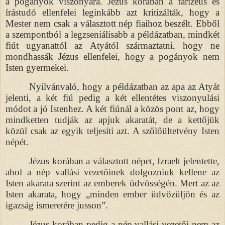
a pogányok viszonyára. Jézus korában a farizeus és
írástudó ellenfelei leginkább azt kritizálták, hogy a
Mester nem csak a választott nép fiaihoz beszélt. Ebből
a szempontból a legzseniálisabb a példázatban, mindkét
fiút ugyanattól az Atyától származtatni, hogy ne
mondhassák Jézus ellenfelei, hogy a pogányok nem
Isten gyermekei.
Nyilvánvaló, hogy a példázatban az apa az Atyát
jelenti, a két fiú pedig a két ellentétes viszonyulási
módot a jó Istenhez. A két fiúnál a közös pont az, hogy
mindketten tudják az apjuk akaratát, de a kettőjük
közül csak az egyik teljesíti azt. A szőlőültetvény Isten
népét.
Jézus korában a választott népet, Izraelt jelentette,
ahol a nép vallási vezetőinek dolgozniuk kellene az
Isten akarata szerint az emberek üdvösségén. Mert az az
Isten akarata, hogy „minden ember üdvözüljön és az
igazság ismeretére jusson”.
Jézus korában pedig a nép vallási vezetői nem az