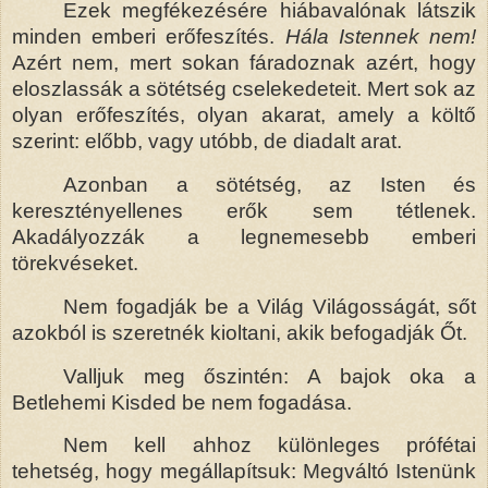
Ezek megfékezésére hiábavalónak látszik
minden emberi erőfeszítés.
Hála Istennek nem!
Azért nem, mert sokan fáradoznak azért, hogy
eloszlassák a sötétség cselekedeteit. Mert sok az
olyan erőfeszítés, olyan akarat, amely a költő
szerint: előbb, vagy utóbb, de diadalt arat.
Azonban a sötétség, az Isten és
keresztényellenes erők sem tétlenek.
Akadályozzák a legnemesebb emberi
törekvéseket.
Nem fogadják be a Világ Világosságát, sőt
azokból is szeretnék kioltani, akik befogadják Őt.
Valljuk meg őszintén: A bajok oka a
Betlehemi Kisded be nem fogadása.
Nem kell ahhoz különleges prófétai
tehetség, hogy megállapítsuk: Megváltó Istenünk