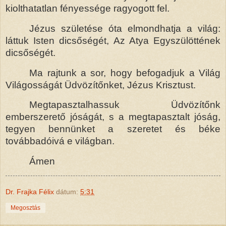
kiolthatatlan fényessége ragyogott fel.
Jézus születése óta elmondhatja a világ:
láttuk Isten dicsőségét, Az Atya Egyszülöttének
dicsőségét.
Ma rajtunk a sor, hogy befogadjuk a Világ
Világosságát Üdvözítőnket, Jézus Krisztust.
Megtapasztalhassuk Üdvözítőnk
emberszerető jóságát, s a megtapasztalt jóság,
tegyen bennünket a szeretet és béke
továbbadóivá e világban.
Ámen
Dr. Frajka Félix
dátum:
5:31
Megosztás