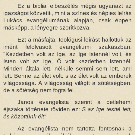
Ez a bibliai elbeszélés mégis ugyanazt az
igazságot közvetíti, mint a színes és népies leírás
Lukács evangéliumának alapján, csak éppen
másképp, a lényegre szorítkozva.
Ezt a másfajta, teológusi leírást hallottuk az
imént felolvasott evangéliumi szakaszban:
"Kezdetben volt az Ige, az Ige Istennél volt, és
Isten volt az Ige, Ő volt kezdetben Istennél.
Minden általa lett, nélküle semmi sem lett, ami
lett. Benne az élet volt, s az élet volt az emberek
világossága. A világosság világít a sötétségben,
de a sötétség nem fogta fel.
János evangélista szerint a betlehemi
éjszaka története röviden ez:
S az Ige testté lett,
és közöttünk élt"
Az evangélista nem tartotta fontosnak a