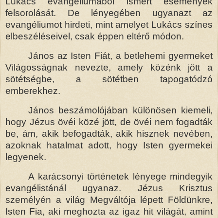
Lukács evangéliumából ismert események
felsorolását. De lényegében ugyanazt az
evangéliumot hirdeti, mint amelyet Lukács színes
elbeszéléseivel, csak éppen eltérő módon.
János az Isten Fiát, a betlehemi gyermeket
Világosságnak nevezte, amely közénk jött a
sötétségbe, a sötétben tapogatódzó
emberekhez.
János beszámolójában különösen kiemeli,
hogy Jézus övéi közé jött, de övéi nem fogadták
be, ám, akik befogadták, akik hisznek nevében,
azoknak hatalmat adott, hogy Isten gyermekei
legyenek.
A karácsonyi történetek lényege mindegyik
evangélistánál ugyanaz. Jézus Krisztus
személyén a világ Megváltója lépett Földünkre,
Isten Fia, aki meghozta az igaz hit világát, amint