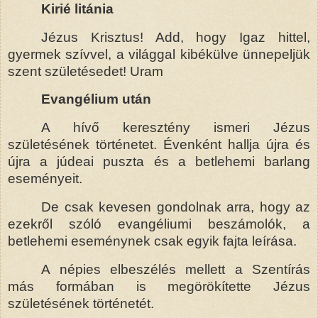
Kirié litánia
Jézus Krisztus! Add, hogy Igaz hittel,
gyermek szívvel, a világgal kibékülve ünnepeljük
szent születésedet! Uram
Evangélium után
A hívő keresztény ismeri Jézus
születésének történetet. Évenként hallja újra és
újra a júdeai puszta és a betlehemi barlang
eseményeit.
De csak kevesen gondolnak arra, hogy az
ezekről szóló evangéliumi beszámolók, a
betlehemi eseménynek csak egyik fajta leírása.
A népies elbeszélés mellett a Szentírás
más formában is megörökítette Jézus
születésének történetét.