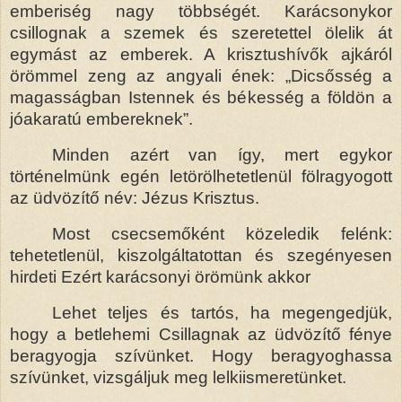
emberiség nagy többségét. Karácsonykor
csillognak a szemek és szeretettel ölelik át
egymást az emberek. A krisztushívők ajkáról
örömmel zeng az angyali ének: „Dicsősség a
magasságban Istennek és békesség a földön a
jóakaratú embereknek”.
Minden azért van így, mert egykor
történelmünk egén letörölhetetlenül fölragyogott
az üdvözítő név: Jézus Krisztus.
Most csecsemőként közeledik felénk:
tehetetlenül, kiszolgáltatottan és szegényesen
hirdeti Ezért karácsonyi örömünk akkor
Lehet teljes és tartós, ha megengedjük,
hogy a betlehemi Csillagnak az üdvözítő fénye
beragyogja szívünket. Hogy beragyoghassa
szívünket, vizsgáljuk meg lelkiismeretünket.