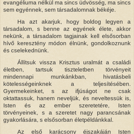
evangéliuma nélkül ma sincs üdvösség, ma sincs
sem egyénnek, sem társadalomnak békéje.
Ha azt akarjuk, hogy boldog legyen a
társadalom, s benne az egyének élete, akkor
nekünk, a társadalom tagjainak kell elsősorban
hívő keresztény módon élnünk, gondolkoznunk
és cselekednünk.
Állítsuk vissza Krisztus uralmát a családi
életben, tartsuk tiszteletben törvényeit
mindennapi munkánkban, hivatásbeli
kötelességeinknek a teljesítésében.
Gyermekeinket, s az ifjúságot ne csak
oktattassuk, hanem neveljük, és neveltessük is,
Isten és az ember szeretetére, Isten
törvényeinek, s a szeretet nagy parancsának
gyakorlására, s elsősorban életpéldánkkal.
Az első karácsony éjszakáján Isten