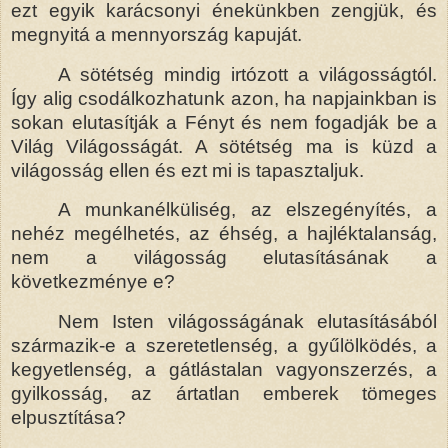
ezt egyik karácsonyi énekünkben zengjük, és
megnyitá a mennyország kapuját.
A sötétség mindig irtózott a világosságtól.
Így alig csodálkozhatunk azon, ha napjainkban is
sokan elutasítják a Fényt és nem fogadják be a
Világ Világosságát. A sötétség ma is küzd a
világosság ellen és ezt mi is tapasztaljuk.
A munkanélküliség, az elszegényítés, a
nehéz megélhetés, az éhség, a hajléktalanság,
nem a világosság elutasításának a
következménye e?
Nem Isten világosságának elutasításából
származik-e a szeretetlenség, a gyűlölködés, a
kegyetlenség, a gátlástalan vagyonszerzés, a
gyilkosság, az ártatlan emberek tömeges
elpusztítása?