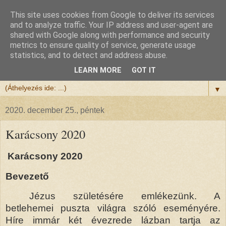
This site uses cookies from Google to deliver its services
Félix atya
and to analyze traffic. Your IP address and user-agent are
shared with Google along with performance and security
metrics to ensure quality of service, generate usage
Szeretettel köszöntöm a honlapomra ellátogatót.
statistics, and to detect and address abuse.
Isten hozta!
LEARN MORE
GOT IT
▼
2020. december 25., péntek
Karácsony 2020
Karácsony 2020
Bevezető
Jézus születésére emlékezünk. A
betlehemei puszta világra szóló eseményére.
Híre immár két évezrede lázban tartja az