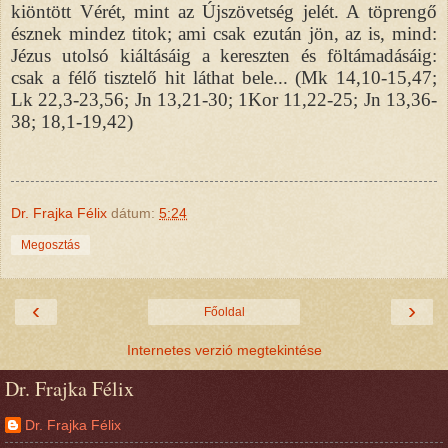
kiöntött Vérét, mint az Újszövetség jelét. A töprengő
észnek mindez titok; ami csak ezután jön, az is, mind:
Jézus utolsó kiáltásáig a kereszten és föltámadásáig:
csak a félő tisztelő hit láthat bele... (Mk 14,10-15,47;
Lk 22,3-23,56; Jn 13,21-30; 1Kor 11,22-25; Jn 13,36-
38; 18,1-19,42)
Dr. Frajka Félix
dátum:
5:24
Megosztás
‹
›
Főoldal
Internetes verzió megtekintése
Dr. Frajka Félix
Dr. Frajka Félix