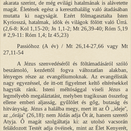
akarata szerint, de még evilági hatalmának is alávetette
magát. Életének egész a kereszthalálig való átadásában
mutatta ki nagyságát. Ezért fölmagasztalta Isten
Kyriosszá, hatalmak, idök és világok fölött való Úrrá.
(2,6-8: Kol 1,15-20; Jn 1,1-2; Mt 26,39-40; Róm 5,19
# 2,9-11: Róm 1,4; Iz 45,23)
Passióhoz (A év) / Mt 26,14-27,66 vagy Mt
27,11-54
A Jézus szenvedéséről és föltámadásáról szóló
beszámoló, kezdettől fogva változatlan alakban,
lényeges része az evangéliumoknak. Az evangélisták
nagy egyezéssel, de itt-ott figyelmet keltő eltérésekkel
hagyták ránk. Isteni méltósággal viseli Jézus a
legmélyebb megaláztatást, melyben tragikusan összefog
ellene emberi aljasság, gyűlölet és gőg, butaság és
hitványság. Jézus a halálba megy, mert itt az Ô ,,ideje'',
az ,,órája'' (26,18): nem Júdás adja Ôt át, hanem szeretô
Atyja. Ô magát szolgáltatja ki: az utolsó vacsorán
feláldozott Testét adja övéinek, mint az Élet Kenyerét,