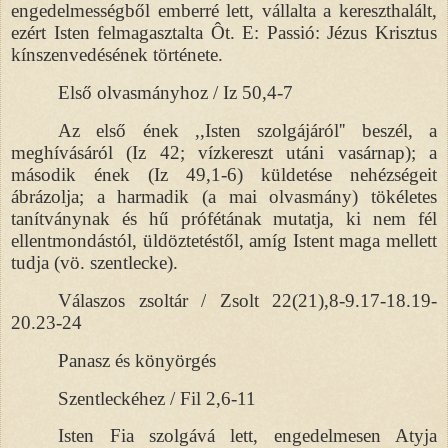
engedelmességből emberré lett, vállalta a kereszthalált,
ezért Isten felmagasztalta Ôt. E: Passió: Jézus Krisztus
kínszenvedésének története.
Első olvasmányhoz / Iz 50,4-7
Az első ének ,,Isten szolgájáról'' beszél, a
meghívásáról (Iz 42; vízkereszt utáni vasárnap); a
második ének (Iz 49,1-6) küldetése nehézségeit
ábrázolja; a harmadik (a mai olvasmány) tökéletes
tanítványnak és hű prófétának mutatja, ki nem fél
ellentmondástól, üldöztetéstől, amíg Istent maga mellett
tudja (vö. szentlecke).
Válaszos zsoltár / Zsolt 22(21),8-9.17-18.19-
20.23-24
Panasz és könyörgés
Szentleckéhez / Fil 2,6-11
Isten Fia szolgává lett, engedelmesen Atyja