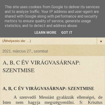
This site uses cookies from Google to deliver its services
Félix atya
and to analyze traffic. Your IP address and user-agent are
shared with Google along with performance and security
metrics to ensure quality of service, generate usage
Szeretettel köszöntöm a honlapomra ellátogatót.
statistics, and to detect and address abuse.
Isten hozta!
LEARN MORE
GOT IT
▼
2021. március 27., szombat
A, B, C ÉV VIRÁGVASÁRNAP:
SZENTMISE
A, B, C ÉV VIRÁGVASÁRNAP: SZENTMISE
A szenvedő Messiást gyalázzák ellenségei, de
Isten nem hagyja megszégyenülni. S: Krisztus