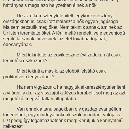
hátrányos s megalázó helyzetben élnek a nők.
De az elkereszténytelenített, egykor keresztény
országokban is, csak
írott malaszt a nők egyen-jogúsága.
Ma sem becsülik meg őket. Nem tekintik annak, aminek az
Úr Isten teremtette őket. A férfi mellé rendelt, vele egyenjogú
segítő társának,
hitvesnek,
az élet továbbadójának,
édesanyának.
Miért tekintette az egyik eszme évtizedeken át csak
termelési eszköznek?
Miért tekinti a másik, az előbbit felváltó csak
profitnövelő tényezőnek?
Ha nem vigyázunk, ha hagyjuk elkeresztényteleníteni
a világot, akkor az visszajut a Jézus korabeli, sőt még az azt
megelőző, megvál-tatlan állapotába.
Van ennek a tanulságokban oly gazdag evangéliumi
történetnek, egy mindnyájunknak szóló mondani-valója is.
Ezt pedig így fogalmazhatnánk meg:
Kerüljük a könnyelmű
ítélkezést.