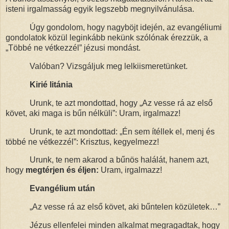
isteni irgalmasság egyik legszebb megnyilvánulása.
Úgy gondolom, hogy nagyböjt idején, az evangéliumi
gondolatok közül leginkább nekünk szólónak érezzük, a
„Többé ne vétkezzél” jézusi mondást.
Valóban? Vizsgáljuk meg lelkiismeretünket.
Kirié litánia
Urunk, te azt mondottad, hogy „Az vesse rá az első
követ, aki maga is bűn nélküli”: Uram, irgalmazz!
Urunk, te azt mondottad: „Én sem ítéllek el, menj és
többé ne vétkezzél”: Krisztus, kegyelmezz!
Urunk, te nem akarod a bűnös halálát, hanem azt,
hogy
megtérjen és éljen:
Uram, irgalmazz!
Evangélium után
„Az vesse rá az első követ, aki bűntelen közületek…”
Jézus ellenfelei minden alkalmat megragadtak, hogy