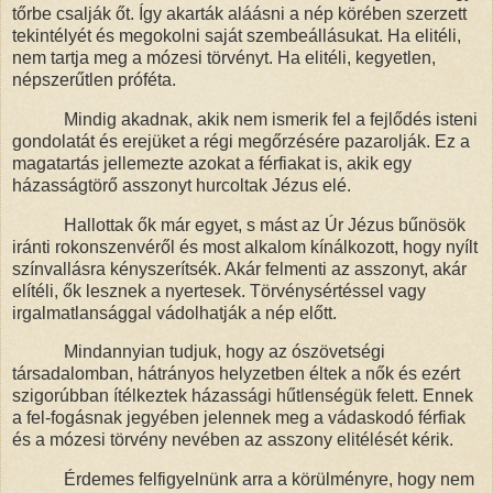
tőrbe csalják őt. Így akarták aláásni a nép körében szerzett
tekintélyét és megokolni saját szembeállásukat. Ha elitéli,
nem tartja meg a mózesi törvényt. Ha elitéli, kegyetlen,
népszerűtlen próféta.
Mindig akadnak, akik nem ismerik fel a fejlődés isteni
gondolatát és erejüket a régi megőrzésére pazarolják
. Ez a
magatartás jellemezte azokat a férfiakat is, akik egy
házasságtörő asszonyt hurcoltak Jézus elé.
Hallottak ők már egyet, s mást az Úr Jézus bűnösök
iránti rokonszenvéről és most alkalom kínálkozott, hogy nyílt
színvallásra kényszerítsék.
Akár felmenti az asszonyt, akár
elítéli, ők lesznek a nyertesek
. Törvénysértéssel vagy
irgalmatlansággal vádolhatják a nép előtt.
Mindannyian tudjuk, hogy az ószövetségi
társadalomban,
hátrányos helyzetben éltek a nők
és ezért
szigorúbban ítélkeztek házassági hűtlenségük felett. Ennek
a fel-fogásnak jegyében jelennek meg a vádaskodó férfiak
és a mózesi törvény nevében az asszony elitélését kérik.
Érdemes felfigyelnünk arra a körülményre, hogy
nem