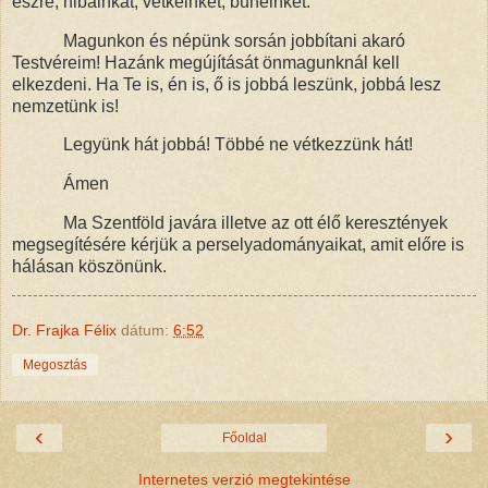
észre, hibáinkat, vétkeinket, bűneinket.
Magunkon és népünk sorsán jobbítani akaró
Testvéreim! Hazánk megújítását
önmagunknál kell
elkezdeni.
Ha Te is, én is, ő is jobbá leszünk, jobbá lesz
nemzetünk is!
Legyünk hát jobbá! Többé ne vétkezzünk hát!
Ámen
Ma Szentföld javára illetve az ott élő keresztények
megsegítésére kérjük a perselyadományaikat, amit előre is
hálásan köszönünk.
Dr. Frajka Félix
dátum:
6:52
Megosztás
‹
›
Főoldal
Internetes verzió megtekintése