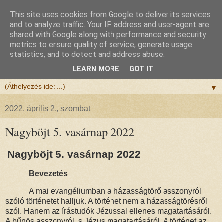
This site uses cookies from Google to deliver its services
Félix atya
and to analyze traffic. Your IP address and user-agent are
shared with Google along with performance and security
metrics to ensure quality of service, generate usage
Szeretettel köszöntöm a honlapomra ellátogatót.
statistics, and to detect and address abuse.
Isten hozta!
LEARN MORE
GOT IT
▼
2022. április 2., szombat
Nagyböjt 5. vasárnap 2022
Nagyböjt 5. vasárnap 2022
Bevezetés
A mai evangéliumban a házasságtörő asszonyról
szóló történetet halljuk. A történet nem a házasságtörésről
szól. Hanem az írástudók Jézussal ellenes magatartásáról.
A bűnös asszonyról, s Jézus magatartásáról. A történet az