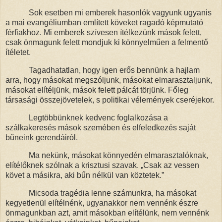
Sok esetben mi emberek hasonlók vagyunk ugyanis
a mai evangéliumban említett köveket ragadó képmutató
férfiakhoz. Mi emberek szívesen ítélkezünk mások felett,
csak önmagunk felett mondjuk ki könnyelműen a felmentő
ítéletet.
Tagadhatatlan, hogy igen erős bennünk a hajlam
arra, hogy másokat megszóljunk, másokat elmarasztaljunk,
másokat elítéljünk, mások felett pálcát törjünk. Főleg
társasági összejövetelek, s politikai vélemények cseréjekor.
Legtöbbünknek kedvenc foglalkozása a
szálkakeresés mások szemében és elfeledkezés saját
bűneink gerendáiról.
Ma nekünk, másokat könnyedén elmarasztalóknak,
elítélőknek szólnak a krisztusi szavak.
„Csak az vessen
követ a másikra, aki bűn nélkül van köztetek.”
Micsoda tragédia lenne számunkra, ha másokat
kegyetlenül elítélnénk, ugyanakkor nem vennénk észre
önmagunkban azt, amit másokban elítélünk, nem vennénk