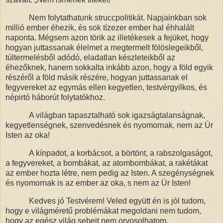
Nem folytathatunk struccpolitikát. Napjainkban sok
millió ember éhezik, és sok tízezer ember hal éhhalált
naponta. Mégsem azon törik az illetékesek a fejüket, hogy
hogyan juttassanak élelmet a megtermelt fölöslegeikből,
túltermelésből adódó, eladatlan készleteikből az
éhezőknek, hanem sokkalta inkább azon, hogy a föld egyik
részéről a föld másik részére, hogyan juttassanak el
fegyvereket az egymás ellen kegyetlen, testvérgyilkos, és
népirtó háborút folytatókhoz.
A világban tapasztalható sok igazságtalanságnak,
kegyetlenségnek, szenvedésnek és nyomornak, nem az Úr
Isten az oka!
A kínpadot, a korbácsot, a börtönt, a rabszolgaságot,
a fegyvereket, a bombákat, az atombombákat, a rakétákat
az ember hozta létre, nem pedig az Isten. A szegénységnek
és nyomornak is az ember az oka, s nem az Úr Isten!
Kedves jó Testvérem! Veled együtt én is jól tudom,
hogy e világméretű problémákat megoldani nem tudom,
hogy az egész világ sebeit nem orvosolhatom.