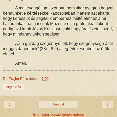
A mai evangélium azonban nem akar nyugton hagyni
bennünket e kérdésekkel kapcsolatban, hanem azt akarja,
hogy keressük és segítsük emberhez méltó élethez a mi
Lázárainkat, hallgassunk Mózesre és a prófétákra, főként
pedig az Urunk Jézus Krisztusra, aki nagy árat fizetett azért,
hogy mindannyiunkon segítsen:
„Ő, a gazdag szegénnyé lett, hogy szegénysége által
meggazdagodjunk” (2Kor 8,9) a leg-értékesebbel, az örök
élettel.
Ámen.
Dr. Frajka Félix
dátum:
7:02
Megosztás
‹
›
Főoldal
Internetes verzió megtekintése