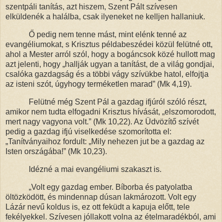
szentpáli tanítás, azt hiszem, Szent Pált szívesen
elküldenék a halálba, csak ilyeneket ne kelljen hallaniuk.
Ő pedig nem tenne mást, mint elénk tenné az
evangéliumokat, s Krisztus példabeszédei közül felütné ott,
ahol a Mester arról szól, hogy a bogáncsok közé hullott mag
azt jelenti, hogy „hallják ugyan a tanítást, de a világ gondjai,
csalóka gazdagság
és a többi vágy szívükbe hatol, elfojtja
az isteni szót, úgyhogy terméketlen marad” (Mk 4,19).
Felütné még Szent Pál a gazdag ifjúról szóló részt,
amikor nem tudta elfogadni Krisztus hívását, „elszomorodott,
mert
nagy vagyona volt.”
(Mk 10,22). Az Üdvözítő szívét
pedig a gazdag ifjú viselkedése szomorította el:
„Tanítványaihoz fordult:
„Mily nehezen jut be a gazdag az
Isten országába!”
(Mk 10,23).
Idézné a mai evangéliumi szakaszt is.
„Volt egy gazdag ember. Bíborba és patyolatba
öltözködött, és mindennap dúsan lakmározott. Volt egy
Lázár nevű koldus is, ez ott feküdt a kapuja előtt, tele
fekélyekkel. Szívesen jóllakott volna az ételmaradékból, ami