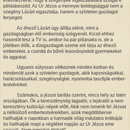
értelmeznénk, hogy a szegények vigasztalására szolgál e
példabeszéd. Az Úr Jézus a mennyei boldogsággal nem a
szegény Lázárt vigasztalja, hanem a szívtelen gazdagot
fenyegeti.
Az éhező Lázárt úgy állítja elénk, mint
a
gazdagságban élő emberiség szégyenét.
Kicsit ehhez
hasonlót tesz a TV is, amikor ha pár pillanatra is, de a
jólétben élők, a dúsgazdagok szeme elé tárja az éhező
embereket, a csonttá és bőrré lesoványodott gyermekeket
és aggokat.
Ugyanis súlyosan vétkeznek minden korban és
mindenütt azok a szívtelen gazdagok, akik kapzsiságukkal,
harácsolásukkal, szegénységbe, nyomorba taszítják ember-
testvéreiket.
Számukra, a jézusi tanítás szerint, nincs hely az Isten
országában. Ők a kereszténység tagadói, s lejáratói a nem
keresztény kultúrájú népek előtt. Akik nem ismerik fel Jézust
a nélkülöző embertestvéreikben, azok megdöbbenve
hallhatják e napokban a harmadik világ indulatos kritikáját
és hallhatják majd a végítélet napján az Úr Jézus eme
szavait: „Nem ismerlek titeket!”