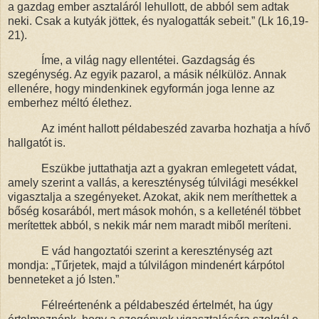
a gazdag ember asztaláról lehullott, de abból sem adtak
neki. Csak a kutyák jöttek, és nyalogatták sebeit.” (Lk 16,19-
21).
Íme, a világ nagy ellentétei. Gazdagság és
szegénység. Az egyik pazarol, a másik nélkülöz. Annak
ellenére, hogy mindenkinek egyformán joga lenne az
emberhez méltó élethez.
Az imént hallott példabeszéd zavarba hozhatja a hívő
hallgatót is.
Eszükbe juttathatja azt a gyakran emlegetett vádat,
amely szerint a vallás, a kereszténység túlvilági mesékkel
vigasztalja a szegényeket. Azokat, akik nem meríthettek a
bőség kosarából, mert mások mohón, s a kelleténél többet
merítettek abból, s nekik már nem maradt miből meríteni.
E vád hangoztatói szerint a kereszténység azt
mondja: „Tűrjetek, majd a túlvilágon mindenért kárpótol
benneteket a jó Isten.”
Félreértenénk a példabeszéd értelmét, ha úgy