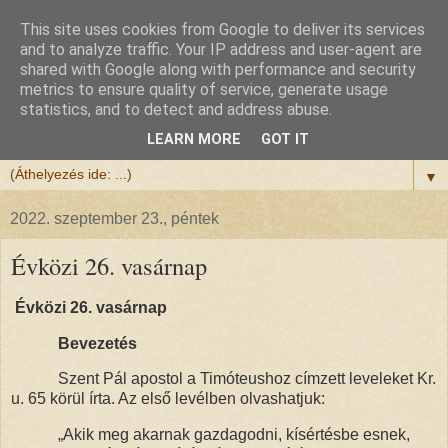
This site uses cookies from Google to deliver its services
Félix atya
and to analyze traffic. Your IP address and user-agent are
shared with Google along with performance and security
metrics to ensure quality of service, generate usage
Szeretettel köszöntöm a honlapomra ellátogatót.
statistics, and to detect and address abuse.
Isten hozta!
LEARN MORE
GOT IT
▼
2022. szeptember 23., péntek
Évközi 26. vasárnap
Évközi 26. vasárnap
Bevezetés
Szent Pál apostol a Timóteushoz címzett leveleket Kr.
u. 65 körül írta. Az első levélben olvashatjuk:
„Akik meg akarnak gazdagodni, kísértésbe esnek,