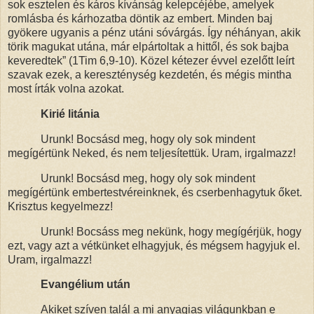
sok esztelen és káros kívánság kelepcéjébe, amelyek
romlásba és kárhozatba döntik az embert. Minden baj
gyökere ugyanis a pénz utáni sóvárgás. Így néhányan, akik
törik magukat utána, már elpártoltak a hittől, és sok bajba
keveredtek” (1Tim 6,9-10). Közel kétezer évvel ezelőtt leírt
szavak ezek, a kereszténység kezdetén, és mégis mintha
most írták volna azokat.
Kirié litánia
Urunk! Bocsásd meg, hogy oly sok mindent
megígértünk Neked, és nem teljesítettük. Uram, irgalmazz!
Urunk! Bocsásd meg, hogy oly sok mindent
megígértünk embertestvéreinknek, és cserbenhagytuk őket.
Krisztus kegyelmezz!
Urunk! Bocsáss meg nekünk, hogy megígérjük, hogy
ezt, vagy azt a vétkünket elhagyjuk, és mégsem hagyjuk el.
Uram, irgalmazz!
Evangélium után
Akiket szíven talál a mi anyagias világunkban e