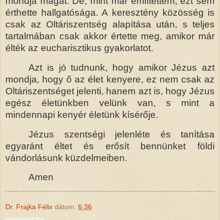
mondja magát. De, mint már említettem, ezt sem
érthette hallgatósága. A keresztény közösség is
csak az Oltáriszentség alapítása után, s teljes
tartalmában csak akkor értette meg, amikor már
élték az eucharisztikus gyakorlatot.
Azt is jó tudnunk, hogy amikor Jézus azt
mondja, hogy ő az élet kenyere, ez nem csak az
Oltáriszentséget jelenti, hanem azt is, hogy Jézus
egész életünkben velünk van, s mint a
mindennapi kenyér életünk kísérője.
Jézus szentségi jelenléte és tanítása
egyaránt éltet és erősít bennünket földi
vándorlásunk küzdelmeiben.
Amen
Dr. Frajka Félix
dátum:
6:36