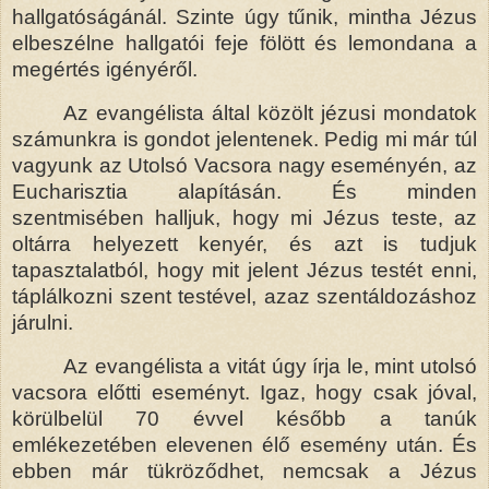
hallgatóságánál. Szinte úgy tűnik, mintha Jézus
elbeszélne hallgatói feje fölött és lemondana a
megértés igényéről.
Az evangélista által közölt jézusi mondatok
számunkra is gondot jelentenek. Pedig mi már túl
vagyunk az Utolsó Vacsora nagy eseményén, az
Eucharisztia alapításán. És minden
szentmisében halljuk, hogy mi Jézus teste, az
oltárra helyezett kenyér, és azt is tudjuk
tapasztalatból, hogy mit jelent Jézus testét enni,
táplálkozni szent testével, azaz szentáldozáshoz
járulni.
Az evangélista a vitát úgy írja le, mint utolsó
vacsora előtti eseményt. Igaz, hogy csak jóval,
körülbelül 70 évvel később a tanúk
emlékezetében elevenen élő esemény után. És
ebben már tükröződhet, nemcsak a Jézus