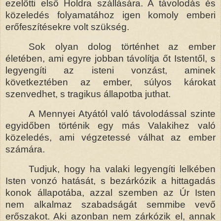
ezelőtti első Holdra szállására. A távolodás és
közeledés folyamatához igen komoly emberi
erőfeszítésekre volt szükség.
Sok olyan dolog történhet az ember
életében, ami egyre jobban távolítja őt Istentől, s
legyengíti az isteni vonzást, aminek
következtében az ember, súlyos károkat
szenvedhet, s tragikus állapotba juthat.
A Mennyei Atyától való távolodással szinte
egyidőben történik egy más Valakihez való
közeledés, ami végzetessé válhat az ember
számára.
Tudjuk, hogy ha valaki legyengíti lelkében
Isten vonzó hatását, s bezárkózik a hittagadás
konok állapotába, azzal szemben az Úr Isten
nem alkalmaz szabadságát semmibe vevő
erőszakot. Aki azonban nem zárkózik el, annak