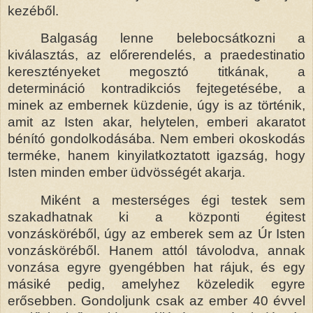
kezéből.
Balgaság lenne belebocsátkozni a
kiválasztás, az előrerendelés, a praedestinatio
keresztényeket megosztó titkának, a
determináció kontradikciós fejtegetésébe, a
minek az embernek küzdenie, úgy is az történik,
amit az Isten akar, helytelen, emberi akaratot
bénító gondolkodásába. Nem emberi okoskodás
terméke, hanem kinyilatkoztatott igazság, hogy
Isten minden ember üdvösségét akarja.
Miként a mesterséges égi testek sem
szakadhatnak ki a központi égitest
vonzásköréből, úgy az emberek sem az Úr Isten
vonzásköréből. Hanem attól távolodva, annak
vonzása egyre gyengébben hat rájuk, és egy
másiké pedig, amelyhez közeledik egyre
erősebben. Gondoljunk csak az ember 40 évvel