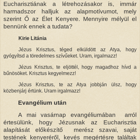
Eucharisztiának a létrehozásakor is, immár
harmadszor halljuk az alapmotívumot, mely
szerint Ő az Élet Kenyere. Mennyire mélyül el
bennünk ennek a tudata?
Kirie Litánia
Jézus Krisztus, téged elküldött az Atya, hogy
gyógyítsd a töredelmes szívűeket. Uram, irgalmazz!
Jézus Krisztus, te eljöttél, hogy magadhoz hívd a
bűnösöket. Krisztus kegyelmezz!
Jézus Krisztus, te az Atya jobbján ülsz, hogy
közbenjárj értünk. Uram irgalmazz!
Evangélium után
A mai vasárnap evangéliumában
arról
értesülünk, hogy Jézusnak az Eucharisztia
alapítását előkészítő
merész szavai, saját
testének kenyeréről, kevés megértésre találtak