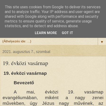
This site uses cookies from Google to deliver its services
Félix atya
and to analyze traffic. Your IP address and user-agent are
shared with Google along with performance and security
metrics to ensure quality of service, generate usage
Szeretettel köszöntöm a honlapomra ellátogatót.
statistics, and to detect and address abuse.
Isten hozta!
LEARN MORE
GOT IT
▼
2021. augusztus 7., szombat
19. évközi vasárnap
19. évközi vasárnap
Bevezető
A mai, évközi 19. vasárnap
evangéliumában, miként a nagy zenei
művekben, úgy Jézus nagy művének, az