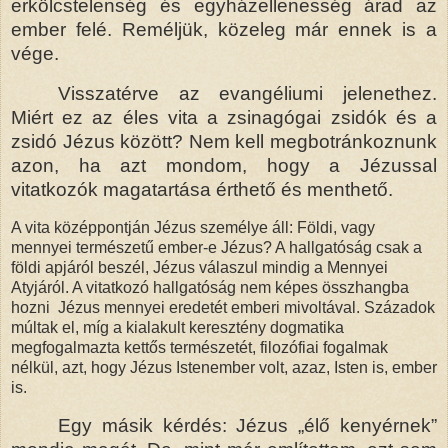
erkölcstelenség és egyházellenesség árad az
ember felé. Reméljük, közeleg már ennek is a
vége.
Visszatérve az evangéliumi jelenethez.
Miért ez az éles vita a zsinagógai zsidók és a
zsidó Jézus között? Nem kell megbotránkoznunk
azon, ha azt mondom, hogy a Jézussal
vitatkozók magatartása érthető és menthető.
A vita középpontján Jézus személye áll: Földi, vagy
mennyei természetű ember-e Jézus? A hallgatóság csak a
földi apjáról beszél, Jézus válaszul mindig a Mennyei
Atyjáról. A vitatkozó hallgatóság nem képes összhangba
hozni
Jézus mennyei eredetét emberi mivoltával. Századok
múltak el, míg a kialakult keresztény dogmatika
megfogalmazta kettős természetét, filozófiai fogalmak
nélkül, azt, hogy Jézus Istenember volt, azaz, Isten is, ember
is.
Egy másik kérdés: Jézus „élő kenyérnek”