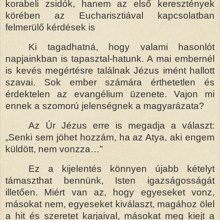
korabeli zsidók, hanem az első keresztények
körében az Eucharisztiával kapcsolatban
felmerülő kérdések is
Ki tagadhatná, hogy valami hasonlót
napjainkban is tapasztal-hatunk. A mai embernél
is kevés megértésre találnak Jézus imént hallott
szavai. Sok ember számára érthetetlen és
érdektelen az evangélium üzenete. Vajon mi
ennek a szomorú jelenségnek a magyarázata?
Az Úr Jézus erre is megadja a választ:
„Senki sem jöhet hozzám, ha az Atya, aki engem
küldött, nem vonzza…”
Ez a kijelentés könnyen újabb kételyt
támaszthat bennünk, Isten igazságosságát
illetően. Miért van az, hogy egyeseket vonz,
másokat nem, egyeseket kiválaszt, magához ölel
a hit és szeretet karjaival, másokat meg kiejt a