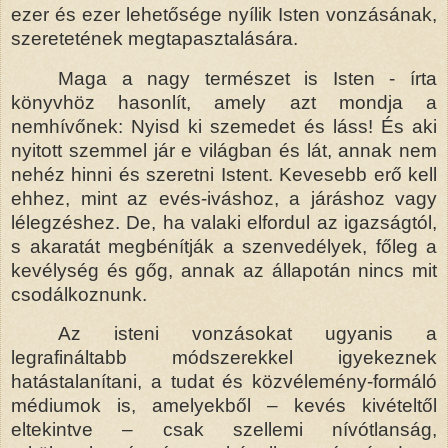
ezer és ezer lehetősége nyílik Isten vonzásának,
szeretetének megtapasztalására.
Maga a nagy természet is Isten - írta
könyvhöz hasonlít, amely azt mondja a
nemhívőnek: Nyisd ki szemedet és láss! És aki
nyitott szemmel jár e világban és lát, annak nem
nehéz hinni és szeretni Istent. Kevesebb erő kell
ehhez, mint az evés-iváshoz, a járáshoz vagy
lélegzéshez. De, ha valaki elfordul az igazságtól,
s akaratát megbénítják a szenvedélyek, főleg a
kevélység és gőg, annak az állapotán nincs mit
csodálkoznunk.
Az isteni vonzásokat ugyanis a
legrafináltabb módszerekkel igyekeznek
hatástalanítani, a tudat és közvélemény-formáló
médiumok is, amelyekből – kevés kivételtől
eltekintve – csak szellemi nívótlanság,