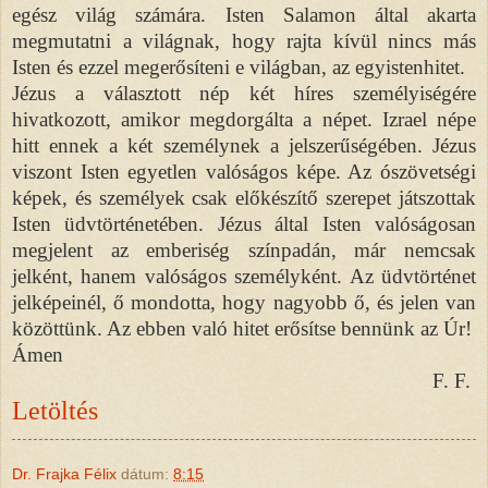
egész világ számára. Isten Salamon által akarta
megmutatni a világnak, hogy rajta kívül nincs más
Isten és ezzel megerősíteni e világban, az egyistenhitet.
Jézus a választott nép két híres személyiségére
hivatkozott, amikor megdorgálta a népet. Izrael népe
hitt ennek a két személynek a jelszerűségében. Jézus
viszont Isten egyetlen valóságos képe. Az ószövetségi
képek, és személyek csak előkészítő szerepet játszottak
Isten üdvtörténetében. Jézus által Isten valóságosan
megjelent az emberiség színpadán, már nemcsak
jelként, hanem valóságos személyként. Az üdvtörténet
jelképeinél, ő mondotta, hogy nagyobb ő, és jelen van
közöttünk. Az ebben való hitet erősítse bennünk az Úr!
Ámen
F. F.
Letöltés
Dr. Frajka Félix
dátum:
8:15