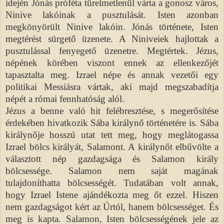
idején Jónás próféta türelmetlenül várta a gonosz város,
Ninive lakóinak a pusztulását. Isten azonban
megkönyörült Ninive lakóin. Jónás története, Isten
megtérést sürgető üzenete. A Niniveiek hajlottak a
pusztulással fenyegető üzenetre. Megtértek. Jézus,
népének körében viszont ennek az ellenkezőjét
tapasztalta meg. Izrael népe és annak vezetői egy
politikai Messiásra vártak, aki majd megszabadítja
népét a római fennhatóság alól.
Jézus a benne való hit felébresztése, s megerősítése
érdekében hivatkozik Sába királynő történetére is. Sába
királynője hosszú utat tett meg, hogy meglátogassa
Izrael bölcs királyát, Salamont. A királynőt elbűvölte a
választott nép gazdagsága és Salamon király
bölcsessége. Salamon nem saját magának
tulajdoníthatta bölcsességét. Tudatában volt annak,
hogy Izrael Istene ajándékozta meg őt ezzel. Hiszen
nem gazdagságot kért az Úrtól, hanem bölcsességet. És
meg is kapta. Salamon, Isten bölcsességének jele az