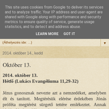
This site uses cookies from Google to deliver its services
Félix atya
and to analyze traffic. Your IP address and user-agent are
shared with Google along with performance and security
metrics to ensure quality of service, generate usage
Szeretettel köszöntöm a honlapomra ellátogatót.
statistics, and to detect and address abuse.
Isten hozta!
LEARN MORE
GOT IT
▼
2014. október 14., kedd
Október 13.
2014. október 13.
Hétfő (Lukács Evangéliuma 11,29-32)
Jézus gonosznak nevezte azt a nemzedéket, amelyben
élt és tanított. Megtérésük elérése érdekében Jónás
próféta megtérést sürgető tettére emlékeztet. Annak