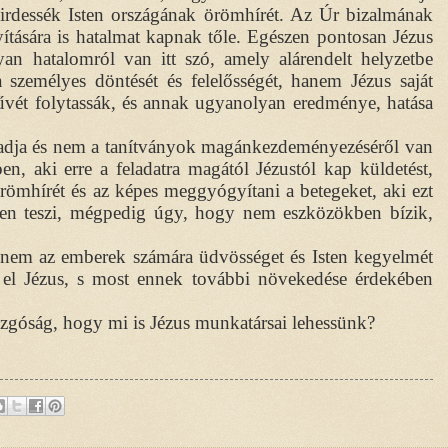
hirdessék Isten országának örömhírét. Az Úr bizalmának
yítására is hatalmat kapnak tőle. Egészen pontosan Jézus
an hatalomról van itt szó, amely alárendelt helyzetbe
 személyes döntését és felelősségét, hanem Jézus saját
művét folytassák, és annak ugyanolyan eredménye, hatása
 adja és nem a tanítványok magánkezdeményezéséről van
en, aki erre a feladatra magától Jézustól kap küldetést,
örömhírét és az képes meggyógyítani a betegeket, aki ezt
n teszi, mégpedig úgy, hogy nem eszközökben bízik,
 hanem az emberek számára üdvösséget és Isten kegyelmét
 el Jézus, s most ennek további növekedése érdekében
uzgóság, hogy mi is Jézus munkatársai lehessünk?