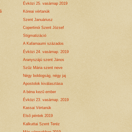
Évközi 25. vasárnap 2019
s
Kóreai vértanúk
Szent Januáriusz
Copertinói Szent József
Stigmatizáció
A Kafarnaumi százados
Évközi 24. vasárnap. 2019
Aranyszájú szent János
Szűz Mária szent neve
Négy boldogság, négy jaj
Apostolok kiválasztása
A béna kezű ember
Évközi 23. vasárnap. 2019
Kassai Vértanúk
Első péntek 2019
Kalkuttai Szent Teréz
Más városokban 2019