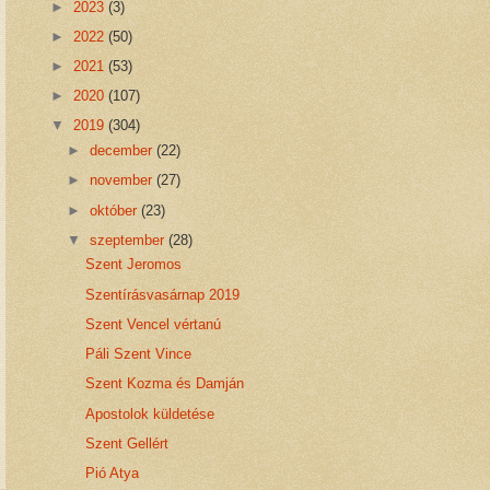
►
2023
(3)
►
2022
(50)
►
2021
(53)
►
2020
(107)
▼
2019
(304)
►
december
(22)
►
november
(27)
►
október
(23)
▼
szeptember
(28)
Szent Jeromos
Szentírásvasárnap 2019
Szent Vencel vértanú
Páli Szent Vince
Szent Kozma és Damján
Apostolok küldetése
Szent Gellért
Pió Atya