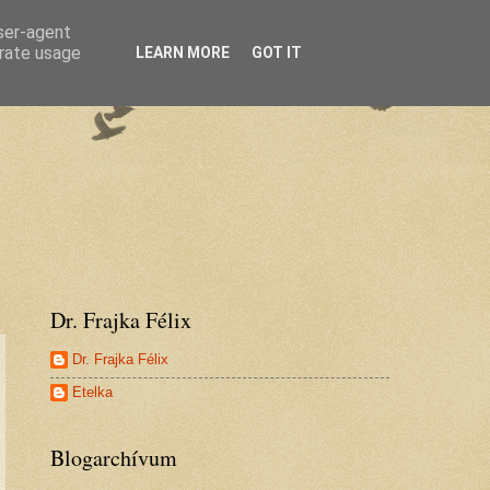
user-agent
erate usage
LEARN MORE
GOT IT
Dr. Frajka Félix
Dr. Frajka Félix
Etelka
Blogarchívum