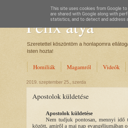
This site uses cookies from Google to d
are shared with Google along with perf
Félix atya
statistics, and to detect and address 
Szeretettel köszöntöm a honlapomra ellátoga
Isten hozta!
Homiliák
Magamról
Videók
2019. szeptember 25., szerda
Apostolok küldetése
Apostolok küldetése
Nem tudjuk pontosan, mennyi idő tel
között, amiről a mai nap evangéliumában ol