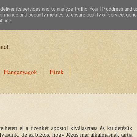
eliver its services and to analyze traffic. Your IP address and 
ormance and security metrics to ensure quality of service, gen
abuse.
tót.
Hanganyagok
Hírek
hetett el a tizenkét apostol kiválasztása és küldetésük
vasunk, de az biztos, hogy Jézus már alkalmasnak tartja