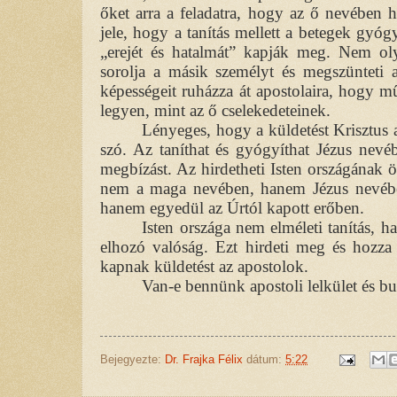
őket arra a feladatra, hogy az ő nevében 
jele, hogy a tanítás mellett a betegek gyóg
„erejét és hatalmát” kapják meg. Nem oly
sorolja a másik személyt és megszünteti a
képességeit ruházza át apostolaira, hogy 
legyen, mint az ő cselekedeteinek.
Lényeges, hogy a küldetést Krisztus
szó. Az taníthat és gyógyíthat Jézus nevéb
megbízást. Az hirdetheti Isten országának 
nem a maga nevében, hanem Jézus nevébe
hanem egyedül az Úrtól kapott erőben.
Isten országa nem elméleti tanítás,
elhozó valóság. Ezt hirdeti meg és hozza
kapnak küldetést az apostolok.
Van-e bennünk apostoli lelkület és b
Bejegyezte:
Dr. Frajka Félix
dátum:
5:22