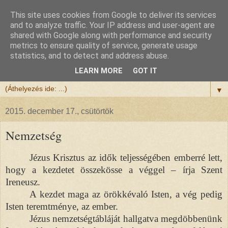
This site uses cookies from Google to deliver its services
Félix atya
and to analyze traffic. Your IP address and user-agent are
shared with Google along with performance and security
metrics to ensure quality of service, generate usage
Szeretettel köszöntöm a honlapomra ellátogatót.
statistics, and to detect and address abuse.
Isten hozta!
LEARN MORE
GOT IT
▼
2015. december 17., csütörtök
Nemzetség
Jézus Krisztus az idők teljességében emberré lett,
hogy a kezdetet összekösse a véggel – írja Szent
Ireneusz.
A kezdet maga az örökkévaló Isten, a vég pedig
Isten teremtménye, az ember.
Jézus nemzetségtábláját hallgatva megdöbbenünk