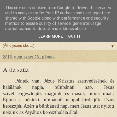
This site uses cookies from Google to deliver its services
Félix atya
and to analyze traffic. Your IP address and user-agent are
shared with Google along with performance and security
metrics to ensure quality of service, generate usage
Szeretettel köszöntöm a honlapomra ellátogatót.
statistics, and to detect and address abuse.
Isten hozta!
LEARN MORE
GOT IT
▼
2016. augusztus 26., péntek
A tíz szűz
Péntek van, Jézus
Krisztus
szenvedésének és
halálának napja, bűnbánati nap. Jézus
szívét engeszteljük magunk és mások bűnei miatt.
Éppen a pénteki bűnbánati nappal hirdetjük Jézus
keresztjét. Azért a bűnbánati nap, mert Jézus utat nyitott
nekünk az Atyához kereszthalála által.