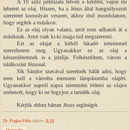
A 10 szűz példázata felveti a kérdést, vajon mi
lehetett az olaj. Hiszen, ha a Jézus által hangsúlyozott
szeretetet komolyan veszem, akkor első mozdulatom,
hogy segítek a másikon.
Ez az olaj olyan valami, amit nem adhatok át a
másiknak. Amit csak ki-ki maga tud megszerezni.
Ezt az olajat a hitből fakadó tetteimmel
szerezhetem meg. Ugyanakkor ez az olaj a
készenlétemnek is a jelzője. Felkészültem, várom a
találkozást Jézussal.
Sík Sándor szavával szeretnék hálát adni, hogy
nem kell a városba mennem lámpásomba olajért.
Ugyanakkor napról napra szeretném tölteni az olajos
szelencét, hogy ki ne fogyjon a tartalék olaj.
Kérjük ehhez bátran Jézus segítségét.
Dr. Frajka Félix
dátum:
6:15
Megosztás