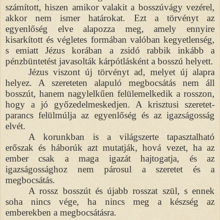
számított, hiszen amikor valakit a bosszúvágy vezérel,
akkor nem ismer határokat. Ezt a törvényt az
egyenlőség elve alapozza meg, amely ennyire
kisarkított és végletes formában valóban kegyetlenség,
s emiatt Jézus korában a zsidó rabbik inkább a
pénzbüntetést javasolták kárpótlásként a bosszú helyett.
Jézus viszont új törvényt ad, melyet új alapra
helyez. A szereteten alapuló megbocsátás nem áll
bosszút, hanem nagylelkűen felülemelkedik a rosszon,
hogy a jó győzedelmeskedjen. A krisztusi szeretet-
parancs felülmúlja az egyenlőség és az igazságosság
elvét.
A korunkban is a világszerte tapasztalható
erőszak és háborúk azt mutatják, hová vezet, ha az
ember csak a maga igazát hajtogatja, és az
igazságossághoz nem párosul a szeretet és a
megbocsátás.
A rossz bosszút és újabb rosszat szül, s ennek
soha nincs vége, ha nincs meg a készség az
emberekben a megbocsátásra.