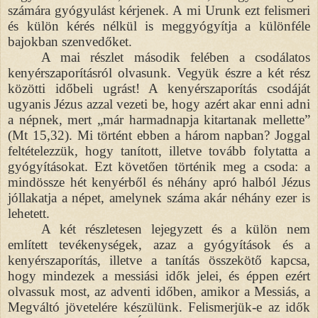
számára gyógyulást kérjenek. A mi Urunk ezt felismeri
és külön kérés nélkül is meggyógyítja a különféle
bajokban szenvedőket.
A mai részlet második felében a csodálatos
kenyérszaporításról olvasunk. Vegyük észre a két rész
közötti időbeli ugrást! A kenyérszaporítás csodáját
ugyanis Jézus azzal vezeti be, hogy azért akar enni adni
a népnek, mert „már harmadnapja kitartanak mellette”
(Mt 15,32). Mi történt ebben a három napban? Joggal
feltételezzük, hogy tanított, illetve tovább folytatta a
gyógyításokat. Ezt követően történik meg a csoda: a
mindössze hét kenyérből és néhány apró halból Jézus
jóllakatja a népet, amelynek száma akár néhány ezer is
lehetett.
A két részletesen lejegyzett és a külön nem
említett tevékenységek, azaz a gyógyítások és a
kenyérszaporítás, illetve a tanítás összekötő kapcsa,
hogy mindezek a messiási idők jelei, és éppen ezért
olvassuk most, az adventi időben, amikor a Messiás, a
Megváltó jövetelére készülünk. Felismerjük-e az idők