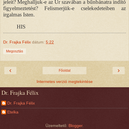
jeleit? Meghalljuk-e az Úr szavában a bűnbánatra indító
figyelmeztetést? Felismerjük-e cselekedeteiben az
irgalmas Isten.
HIS
Dr. Frajka Félix
dátum:
5:22
Megosztás
‹
›
Főoldal
Internetes verzió megtekintése
Dr. Frajka Félix
Dr. Frajka Félix
Etelka
Üzemeltető:
Blogger
.