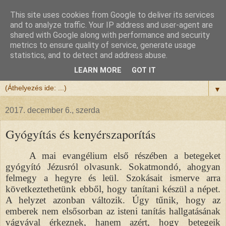
This site uses cookies from Google to deliver its services
Félix atya
and to analyze traffic. Your IP address and user-agent are
shared with Google along with performance and security
metrics to ensure quality of service, generate usage
Szeretettel köszöntöm a honlapomra ellátogatót.
statistics, and to detect and address abuse.
Isten hozta!
LEARN MORE
GOT IT
▼
2017. december 6., szerda
Gyógyítás és kenyérszaporítás
A mai evangélium első részében a betegeket
gyógyító Jézusról olvasunk. Sokatmondó, ahogyan
felmegy a hegyre és leül. Szokásait ismerve arra
következtethetünk ebből, hogy tanítani készül a népet.
A helyzet azonban változik. Úgy tűnik, hogy az
emberek nem elsősorban az isteni tanítás hallgatásának
vágyával érkeznek, hanem azért, hogy betegeik