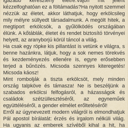
igazabb keresztény életre.
Vajon mit jelent
kézzelfoghatóan ez a föltámadás?
Ha nyitott szemmel
nézzük az életet, akkor láthatjuk, hogy erkölcsileg
mily mélyre süllyedt társadalmunk. A megölt hitek, a
megtiport erkölcsök, a gyűlölködés országában
élünk. A kőtáblák, életet és rendet biztosító törvényei
helyett, az aranyborjú körül táncol a világ.
Ha csak egy röpke kis pillantást is vetünk e világra, s
benne hazánkra, látjuk, hogy a sok nemes törekvés
és kezdeményezés ellenére is, egyre erősebben
terjed a bűnözés. Micsoda szennyes kiteregetés!
Micsoda káosz!
Mint rombolják a tiszta erkölcsöt, mely minden
ország talpköve és támasza! Ne is beszéljünk a
szabados erkölcsi felfogásról, a házasságok és
családok szétzüllesztéséről, az egyneműek
együttéléséről, a gender elmélet erőltetéséről!
Erről az úgynevezett modern világról is elmondhatjuk
Pál apostol bírálatát: érzés és irgalom nélküli világ.
Ha ugyanis az emberek szívéből kihal a hit, ha