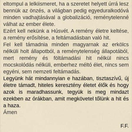
eltompul a lelkiismeret, ha a szeretet helyett úrrá lesz
bennük az önzés, a világban pedig egyeduralkodóvá
minden vadhajtásával a globalizáció, reménytelenné
válhat az ember élete.
Ezért kell nekünk a Húsvét. A remény életre keltése,
a remény erősítése, a feltámadásban való hit.
Fel kell támadnia minden magyarnak az erkölcs
nélküli holt állapotból, a reménytelenség állapotából,
mert remény és föltámadási hit nélkül nincs
mocskolódás nélküli, emberhez méltó élet, nincs sem
egyéni, sem nemzeti feltámadás.
Legyünk hát mindannyian e hazában, tisztaszívű, új
életre támadt, hiteles keresztény életet élők és hogy
azok is maradhassunk, tegyük is meg mindazt
ezekben az órákban, amit megkövetel tőlünk a hit és
a haza.
Ámen
F.F.