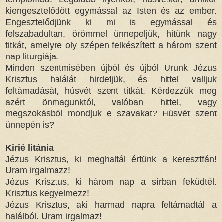
kiengesztelődött egymással az Isten és az ember.
Engesztelődjünk ki mi is egymással és
felszabadultan, örömmel ünnepeljük, hitünk nagy
titkát, amelyre oly szépen felkészített a három szent
nap liturgiája.
Minden szentmisében újból és újból Urunk Jézus
Krisztus halálát hirdetjük, és hittel valljuk
feltámadását, húsvét szent titkát. Kérdezzük meg
azért önmagunktól, valóban hittel, vagy
megszokásból mondjuk e szavakat? Húsvét szent
ünnepén is?
Kirié litánia
Jézus Krisztus, ki meghaltál értünk a keresztfán!
Uram irgalmazz!
Jézus Krisztus, ki három nap a sírban feküdtél.
Krisztus kegyelmezz!
Jézus Krisztus, aki harmad napra feltámadtál a
halálból. Uram irgalmaz!