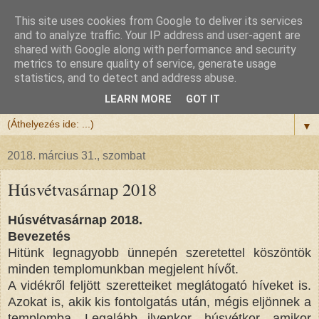
This site uses cookies from Google to deliver its services
Félix atya
and to analyze traffic. Your IP address and user-agent are
shared with Google along with performance and security
metrics to ensure quality of service, generate usage
Szeretettel köszöntöm a honlapomra ellátogatót.
statistics, and to detect and address abuse.
Isten hozta!
LEARN MORE
GOT IT
▼
2018. március 31., szombat
Húsvétvasárnap 2018
Húsvétvasárnap 2018.
Bevezetés
Hitünk legnagyobb ünnepén szeretettel köszöntök
minden templomunkban megjelent hívőt.
A vidékről feljött szeretteiket meglátogató híveket is.
Azokat is, akik kis fontolgatás után, mégis eljönnek a
templomba. Legalább ilyenkor, húsvétkor, amikor