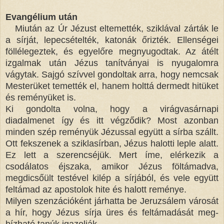
Evangélium után
Miután az Úr Jézust eltemették, sziklával zárták le
a sírját, lepecsételték, katonák őrizték. Ellenségei
föllélegeztek, és egyelőre megnyugodtak. Az átélt
izgalmak után Jézus tanítványai is nyugalomra
vágytak. Sajgó szívvel gondoltak arra, hogy nemcsak
Mesterüket temették el, hanem holttá dermedt hitüket
és reményüket is.
Ki gondolta volna, hogy a virágvasárnapi
diadalmenet így és itt végződik? Most azonban
minden szép reményük Jézussal együtt a sírba szállt.
Ott fekszenek a sziklasírban, Jézus halotti leple alatt.
Ez lett a szerencséjük. Mert íme, elérkezik a
csodálatos éjszaka, amikor Jézus föltámadva,
megdicsőült testével kilép a sírjából, és vele együtt
feltámad az apostolok hite és halott reménye.
Milyen szenzációként járhatta be Jeruzsálem városát
a hír, hogy Jézus sírja üres és feltámadását meg-
bízható tanúk igazolják.