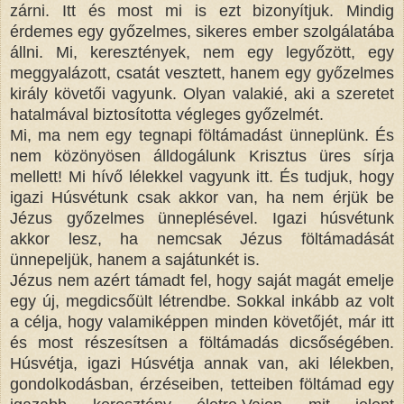
zárni. Itt és most mi is ezt bizonyítjuk. Mindig
érdemes egy győzelmes, sikeres ember szolgálatába
állni. Mi, keresztények, nem egy legyőzött, egy
meggyalázott, csatát vesztett, hanem egy győzelmes
király követői vagyunk. Olyan valakié, aki a szeretet
hatalmával biztosította végleges győzelmét.
Mi, ma nem egy tegnapi föltámadást ünneplünk. És
nem közönyösen álldogálunk Krisztus üres sírja
mellett! Mi hívő lélekkel vagyunk itt. És tudjuk, hogy
igazi Húsvétunk csak akkor van, ha nem érjük be
Jézus győzelmes ünneplésével. Igazi húsvétunk
akkor lesz, ha nemcsak Jézus föltámadását
ünnepeljük, hanem a sajátunkét is.
Jézus nem azért támadt fel, hogy saját magát emelje
egy új, megdicsőült létrendbe. Sokkal inkább az volt
a célja, hogy valamiképpen minden követőjét, már itt
és most részesítsen a föltámadás dicsőségében.
Húsvétja, igazi Húsvétja annak van, aki lélekben,
gondolkodásban, érzéseiben, tetteiben föltámad egy