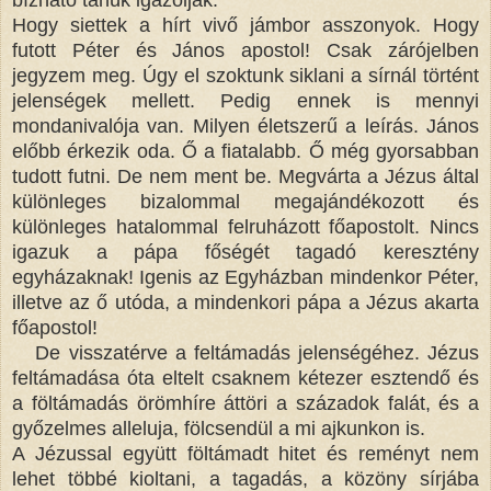
Hogy siettek a hírt vivő jámbor asszonyok. Hogy
futott Péter és János apostol! Csak zárójelben
jegyzem meg. Úgy el szoktunk siklani a sírnál történt
jelenségek mellett. Pedig ennek is mennyi
mondanivalója van. Milyen életszerű a leírás. János
előbb érkezik oda. Ő a fiatalabb. Ő még gyorsabban
tudott futni. De nem ment be. Megvárta a Jézus által
különleges bizalommal megajándékozott és
különleges hatalommal felruházott főapostolt. Nincs
igazuk a pápa főségét tagadó keresztény
egyházaknak! Igenis az Egyházban mindenkor Péter,
illetve az ő utóda, a mindenkori pápa a Jézus akarta
főapostol!
De visszatérve a feltámadás jelenségéhez. Jézus
feltámadása óta eltelt csaknem kétezer esztendő és
a föltámadás örömhíre áttöri a századok falát, és a
győzelmes alleluja, fölcsendül a mi ajkunkon is.
A Jézussal együtt föltámadt hitet és reményt nem
lehet többé kioltani, a tagadás, a közöny sírjába