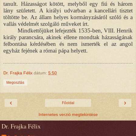
tanult. Házasságot kötött, melyből egy fiú és három
lány született. A királyi udvarban a kancellári tisztet
töltötte be. Az állam helyes kormányzásáról szóló és a
vallás védelmét szolgáló műveket írt.
Mindkettőjüket lefejezték 1535-ben, VIII. Henrik
király parancsára, akinek ellene mondtak házasságának
felbontása kérdésében és nem ismerték el az angol
egyház fejének a római pápa helyett.
Dr. Frajka Félix
dátum:
5:50
Megosztás
‹
›
Főoldal
Internetes verzió megtekintése
Dr. Frajka Félix