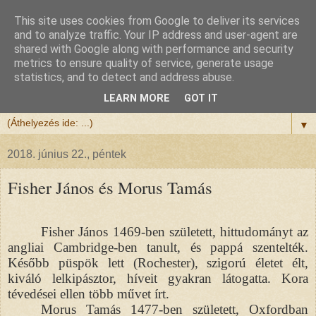
This site uses cookies from Google to deliver its services
Félix atya
and to analyze traffic. Your IP address and user-agent are
shared with Google along with performance and security
metrics to ensure quality of service, generate usage
Szeretettel köszöntöm a honlapomra ellátogatót.
statistics, and to detect and address abuse.
Isten hozta!
LEARN MORE
GOT IT
▼
2018. június 22., péntek
Fisher János és Morus Tamás
Fisher János 1469-ben született, hittudományt az
angliai Cambridge-ben tanult, és pappá szentelték.
Később püspök lett (Rochester), szigorú életet élt,
kiváló lelkipásztor, híveit gyakran látogatta. Kora
tévedései ellen több művet írt.
Morus Tamás 1477-ben született, Oxfordban