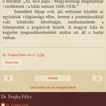
e felirattal: „XI. Ince pápa / Magyarország megmentője
/ emlékének / a hálás nemzet 1686-1936.”
Szentéletű főpap volt, aki erélyesen küzdött az
egyháziak világiassága ellen, kereste a protestánsokkal
való kibékülés lehetőségét, rendszeresítette a
hitterjesztést a pogányok között. A magyar hála és
kegyelet megemlékezéseként szobra ott áll a budai
várban.
Dr. Frajka Félix
dátum:
5:56
Megosztás
‹
›
Főoldal
Internetes verzió megtekintése
Dr. Frajka Félix
Dr. Frajka Félix