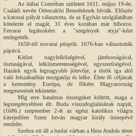
Az itáliai Comóban született 1611. május 19-én.
Családi nevén Odescalchi Benedeknek hívták. Először
a katonai pályát választotta, de az Egyház szolgálatában
kötelezte el magát, 31 éves korában már bíboros.
Ferrarai legátusként a "szegények atyja"-ként
emlegették.
1650-től novarai püspök. 1676-ban választották
pápává.
Kitűnt nagylelkűségével, jámborságával,
tisztaságával, lelkiismeretességével, egyszerűségével.
Hazánk egyik legnagyobb jótevője, a török iga alól
való felszabadítás mozgatója és lelke. Élete fő céljának
a keresztény Európa, de főként Magyarország
megmentését tekintette.
Míg erre hatalmas összegeket költött, maga a
legszegényebben élt. Buda visszafoglalásának napját,
(1686.) szeptember 2-át az egész katolikus világra
kiterjedően Szent István magyar király ünnepévé
rendelte.
Szobra ott áll a budai várban a Hess András téren