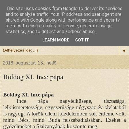
This site uses cookies from Google to deliver its services
Félix atya
and to analyze traffic. Your IP address and user-agent are
shared with Google along with performance and security
metrics to ensure quality of service, generate usage
Szeretettel köszöntöm a honlapomra ellátogatót.
statistics, and to detect and address abuse.
Isten hozta!
LEARN MORE
GOT IT
▼
2018. augusztus 13., hétfő
Boldog XI. Ince pápa
Boldog XI. Ince pápa
Ince pápa nagylelkűsége, tisztasága,
lelkiismeretessége, egyszerűsége négyszáz év távlatából
is ragyog. A török elleni küzdelemben sok érdeme volt,
mind Bécs, mind Buda felszabadításában. Ezeket a
győzelmeket a Szűzanyának köszönte meg.