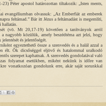
23) Péter apostol határozottan tiltakozik: „Isten ments,
.
mai evangéliumban olvassuk: „Az Emberfiát az emberek
pra feltámad.” Bár itt Jézus a feltámadást is megemlíti,
 hallatán.
sét (vö. Mt 20,17-19) követően a tanítványok arról
 a nagyobb közülük, amely beszédtéma azt jelzi, hogy
jelentését és jelentőségét.
iként egyeztethető össze a szenvedés és a halál azzal a
en élt. Ők dicsőséggel eljövő és hatalommal uralkodó
lentős szerepet kaphatnak. A szenvedés gondolatával való
szas folyamat esetükben, miként nekünk is időre van
nkre vonatkozóan gondolunk erre, akár saját sorunkkal