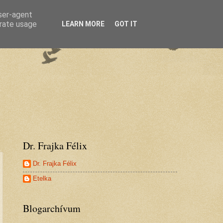
user-agent
erate usage
LEARN MORE
GOT IT
Dr. Frajka Félix
Dr. Frajka Félix
Etelka
Blogarchívum