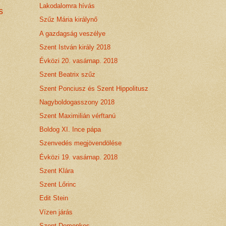
Lakodalomra hívás
s
Szűz Mária királynő
A gazdagság veszélye
Szent István király 2018
Évközi 20. vasárnap. 2018
Szent Beatrix szűz
Szent Ponciusz és Szent Hippolitusz
Nagyboldogasszony 2018
Szent Maximilián vérftanú
Boldog XI. Ince pápa
Szenvedés megjövendölése
Évközi 19. vasárnap. 2018
Szent Klára
Szent Lőrinc
Edit Stein
Vízen járás
Szent Domonkos