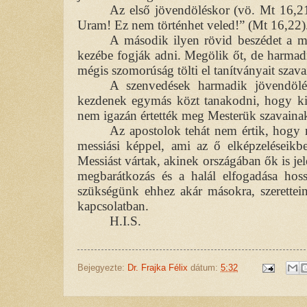
Az első jövendöléskor (vö. Mt 16,21-
Uram! Ez nem történhet veled!” (Mt 16,22)
A második ilyen rövid beszédet a 
kezébe fogják adni. Megölik őt, de harmadna
mégis szomorúság tölti el tanítványait szavai
A szenvedések harmadik jövendölé
kezdenek egymás közt tanakodni, hogy ki
nem igazán értették meg Mesterük szavainak 
Az apostolok tehát nem értik, hogy m
messiási képpel, ami az ő elképzeléseikb
Messiást vártak, akinek országában ők is je
megbarátkozás és a halál elfogadása hos
szükségünk ehhez akár másokra, szerettei
kapcsolatban.
H.I.S.
Bejegyezte:
Dr. Frajka Félix
dátum:
5:32