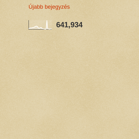
Újabb bejegyzés
641,934