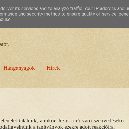
eliver its services and to analyze traffic. Your IP address and 
ormance and security metrics to ensure quality of service, gen
abuse.
tót.
Hanganyagok
Hírek
enetet találunk, amikor Jézus a rá váró szenvedéseket
odafigyelnünk a tanítványok ezekre adott reakcióira.