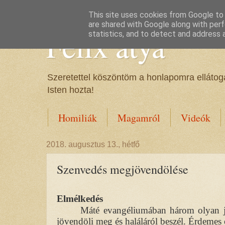
This site uses cookies from Google to d
are shared with Google along with perf
Félix atya
statistics, and to detect and address 
Szeretettel köszöntöm a honlapomra ellátoga
Isten hozta!
Homiliák
Magamról
Videók
2018. augusztus 13., hétfő
Szenvedés megjövendölése
Elmélkedés
Máté evangéliumában három olyan jel
jövendöli meg és haláláról beszél. Érdemes 