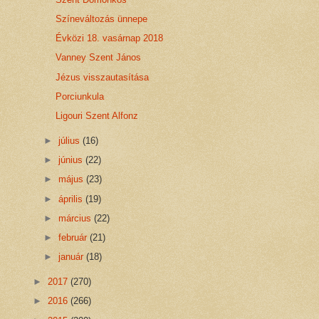
Színeváltozás ünnepe
Évközi 18. vasárnap 2018
Vanney Szent János
Jézus visszautasítása
Porciunkula
Ligouri Szent Alfonz
►
július
(16)
►
június
(22)
►
május
(23)
►
április
(19)
►
március
(22)
►
február
(21)
►
január
(18)
►
2017
(270)
►
2016
(266)