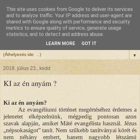
This site uses cookies from Google to deliver its services
Félix atya
and to analyze traffic. Your IP address and user-agent are
shared with Google along with performance and security
metrics to ensure quality of service, generate usage
Szeretettel köszöntöm a honlapomra ellátogatót.
statistics, and to detect and address abuse.
Isten hozta!
LEARN MORE
GOT IT
▼
2019. július 23., kedd
KI az én anyám ?
Ki az én anyám?
Az evangéliumi történet megértéséhez érdemes a
jelenetet elképzelnünk, mégpedig pontosan azon
szavak alapján, amiket Máté evangélista használ. Jézus
„népsokaságot” tanít. Nem szűkebb tanítványai körét és
nem néhány embert, hanem nagyobb létszámú