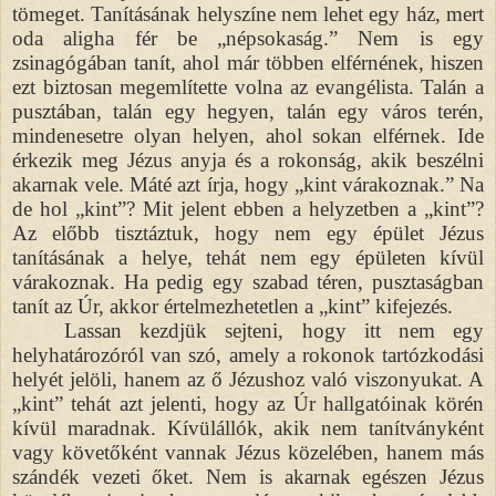
tömeget. Tanításának helyszíne nem lehet egy ház, mert
oda aligha fér be „népsokaság.” Nem is egy
zsinagógában tanít, ahol már többen elférnének, hiszen
ezt biztosan megemlítette volna az evangélista. Talán a
pusztában, talán egy hegyen, talán egy város terén,
mindenesetre olyan helyen, ahol sokan elférnek. Ide
érkezik meg Jézus anyja és a rokonság, akik beszélni
akarnak vele. Máté azt írja, hogy „kint várakoznak.” Na
de hol „kint”? Mit jelent ebben a helyzetben a „kint”?
Az előbb tisztáztuk, hogy nem egy épület Jézus
tanításának a helye, tehát nem egy épületen kívül
várakoznak. Ha pedig egy szabad téren, pusztaságban
tanít az Úr, akkor értelmezhetetlen a „kint” kifejezés.
Lassan kezdjük sejteni, hogy itt nem egy
helyhatározóról van szó, amely a rokonok tartózkodási
helyét jelöli, hanem az ő Jézushoz való viszonyukat. A
„kint” tehát azt jelenti, hogy az Úr hallgatóinak körén
kívül maradnak. Kívülállók, akik nem tanítványként
vagy követőként vannak Jézus közelében, hanem más
szándék vezeti őket. Nem is akarnak egészen Jézus