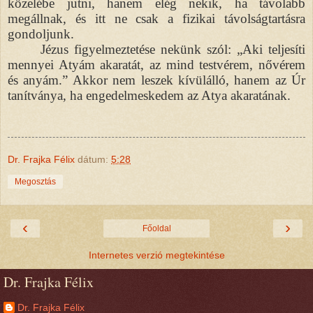
közelébe jutni, hanem elég nekik, ha távolabb
megállnak, és itt ne csak a fizikai távolságtartásra
gondoljunk.
Jézus figyelmeztetése nekünk szól: „Aki teljesíti
mennyei Atyám akaratát, az mind testvérem, nővérem
és anyám.” Akkor nem leszek kívülálló, hanem az Úr
tanítványa, ha engedelmeskedem az Atya akaratának.
Dr. Frajka Félix
dátum:
5:28
Megosztás
‹
›
Főoldal
Internetes verzió megtekintése
Dr. Frajka Félix
Dr. Frajka Félix