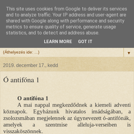
This site uses cookies from Google to deliver its services
Félix atya
and to analyze traffic. Your IP address and user-agent are
shared with Google along with performance and security
metrics to ensure quality of service, generate usage
Szeretettel köszöntöm a honlapomra ellátogatót.
statistics, and to detect and address abuse.
Isten hozta!
LEARN MORE
GOT IT
▼
2019. december 17., kedd
Ó antifóna 1
O antifóna 1
A mai nappal megkezdődnek a kiemeli adventi
köznapok. Egyházunk hivatalos imádságában, a
zsolozsmában megjelennek az úgynevezett ó-antifónák,
amelyek a szentmise alleluja-verseiben is
visszaköszönnek.