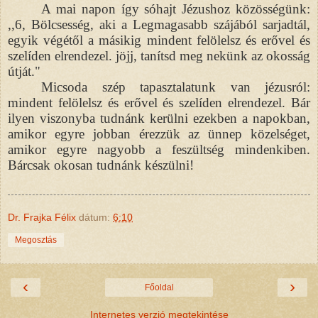
A mai napon így sóhajt Jézushoz közösségünk:
,,6, Bölcsesség, aki a Legmagasabb szájából sarjadtál,
egyik végétől a másikig mindent felölelsz és erővel és
szelíden elrendezel. jöjj, tanítsd meg nekünk az okosság
útját."
Micsoda szép tapasztalatunk van jézusról:
mindent felölelsz és erővel és szelíden elrendezel. Bár
ilyen viszonyba tudnánk kerülni ezekben a napokban,
amikor egyre jobban érezzük az ünnep közelséget,
amikor egyre nagyobb a feszültség mindenkiben.
Bárcsak okosan tudnánk készülni!
Dr. Frajka Félix
dátum:
6:10
Megosztás
‹
›
Főoldal
Internetes verzió megtekintése