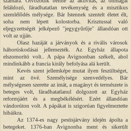
számára. Ötvöződik benne az aktivitás, az önmagát
feláldozó, fáradhatatlan tevékenység és a misztikus
szemlélődés mélysége. Bár Istennek szentelt életet élt,
soha nem lépett kolostorba. Krisztussal való
eljegyzettségét jelképező "jegygyűrűje" állandóan ott
volt az ujján.
Olasz hazáját a járványok és a rivális városok
háborúskodásai jellemezték. Az Egyház állapota
elszomorító volt.. A pápa Avignonban székelt, ahol
mindinkább a francia király befolyása alá került.
Kevés szent jellemképe mutat ilyen feszültséget,
mint az övé. Személyisége szenvedélyes. Bár
mélységesen szerette az imát, a magányt és természete is
beteges volt, fáradhatatlanul dolgozott az Egyház
reformjáért és a megbékélésért. Ezért állandóan
vándorúton volt. A pápákat is szigorúan figyelmeztette
hibáikra.
Az 1374-es nagy pestisjárvány idején ápolta a
betegeket. 1376-ban Avignonba ment és sikerült