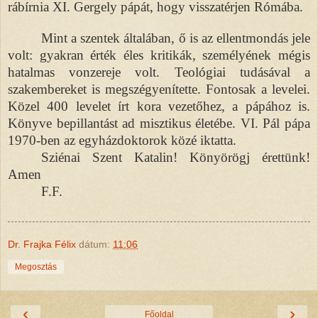
rábírnia XI. Gergely pápát, hogy visszatérjen Rómába.
Mint a szentek általában, ő is az ellentmondás jele
volt: gyakran érték éles kritikák, személyének mégis
hatalmas vonzereje volt. Teológiai tudásával a
szakembereket is megszégyenítette. Fontosak a levelei.
Közel 400 levelet írt kora vezetőhez, a pápához is.
Könyve bepillantást ad misztikus életébe. VI. Pál pápa
1970-ben az egyházdoktorok közé iktatta.
Sziénai Szent Katalin! Könyörögj érettünk!
Amen
F.F.
Dr. Frajka Félix
dátum:
11:06
Megosztás
‹
›
Főoldal