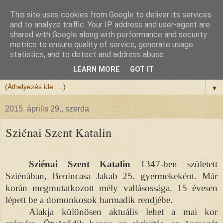
This site uses cookies from Google to deliver its services
Félix atya
and to analyze traffic. Your IP address and user-agent are
shared with Google along with performance and security
metrics to ensure quality of service, generate usage
Szeretettel köszöntöm a honlapomra ellátogatót.
statistics, and to detect and address abuse.
Isten hozta!
LEARN MORE
GOT IT
▼
2015. április 29., szerda
Sziénai Szent Katalin
Sziénai Szent Katalin
1347-ben született
Sziénában, Benincasa Jakab 25. gyermekeként. Már
korán megmutatkozott mély vallásossága. 15 évesen
lépett be a domonkosok harmadik rendjébe.
Alakja különösen aktuális lehet a mai kor