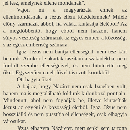
jel lesz, amelynek ellene mondanak”.
Vajon mi a magyarázata ennek az
ellentmondásnak, a Jézus elleni küzdelemnek? Miféle
előny származik abból, ha valaki kiutasítja életéből? Az
a megdöbbentő, hogy ebből nem haszon, hanem
súlyos veszteség származik az egyes ember, a közösség,
s az egész emberiség számára.
Igaz, Jézus nem bántja ellenségeit, nem tesz kárt
bennük. Amikor le akartak taszítani a szakadékba, nem
fordult szembe ellenségeivel, és nem büntetette meg
őket. Egyszerűen emelt fővel távozott körükből.
Ott hagyta őket.
A baj az, hogy Názáret nem-csak Izraelben volt,
hanem ma is megtalálható földünk különböző pontjain.
Mindenütt, ahol nem fogadják be, illetve kiutasítják
Jézust az egyéni és közösségi életből. Igaz. Jézus nem
bosszúálló és nem pusztítja el ellenségeit, csak elhagyja
városukat.
Jézus elhagyta Názáretet, mert senki sem tartotta