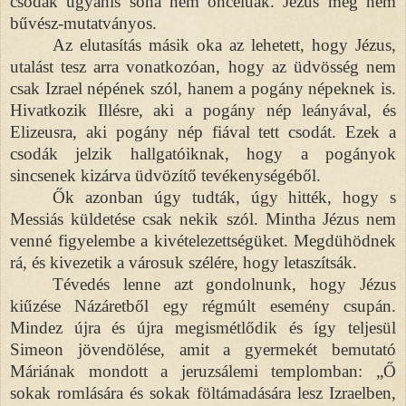
csodák ugyanis soha nem öncélúak. Jézus meg nem
bűvész-mutatványos.
Az elutasítás másik oka az lehetett, hogy Jézus,
utalást tesz arra vonatkozóan, hogy az üdvösség nem
csak Izrael népének szól, hanem a pogány népeknek is.
Hivatkozik Illésre, aki a pogány nép leányával, és
Elizeusra, aki pogány nép fiával tett csodát. Ezek a
csodák jelzik hallgatóiknak, hogy a pogányok
sincsenek kizárva üdvözítő tevékenységéből.
Ők azonban úgy tudták, úgy hitték, hogy s
Messiás küldetése csak nekik szól. Mintha Jézus nem
venné figyelembe a kivételezettségüket. Megdühödnek
rá, és kivezetik a városuk szélére, hogy letaszítsák.
Tévedés lenne azt gondolnunk, hogy Jézus
kiűzése Názáretből egy régmúlt esemény csupán.
Mindez újra és újra megismétlődik és így teljesül
Simeon jövendölése, amit a gyermekét bemutató
Máriának mondott a jeruzsálemi templomban: „Ő
sokak romlására és sokak föltámadására lesz Izraelben,