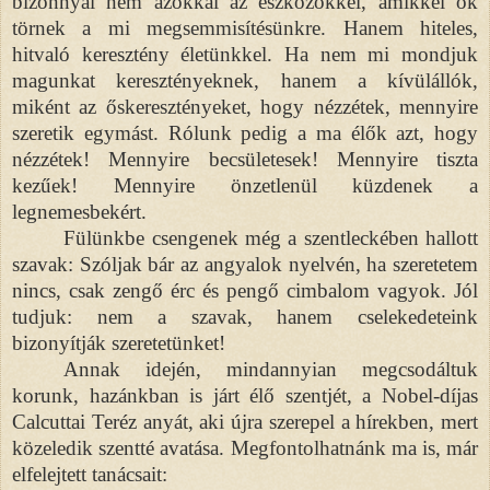
bizonnyal nem azokkal az eszközökkel, amikkel ők
törnek a mi megsemmisítésünkre. Hanem hiteles,
hitvaló keresztény életünkkel. Ha nem mi mondjuk
magunkat keresztényeknek, hanem a kívülállók,
miként az őskeresztényeket, hogy nézzétek, mennyire
szeretik egymást. Rólunk pedig a ma élők azt, hogy
nézzétek! Mennyire becsületesek! Mennyire tiszta
kezűek! Mennyire önzetlenül küzdenek a
legnemesbekért.
Fülünkbe csengenek még a szentleckében hallott
szavak: Szóljak bár az angyalok nyelvén, ha szeretetem
nincs, csak zengő érc és pengő cimbalom vagyok. Jól
tudjuk: nem a szavak, hanem cselekedeteink
bizonyítják szeretetünket!
Annak idején, mindannyian megcsodáltuk
korunk, hazánkban is járt élő szentjét, a Nobel-díjas
Calcuttai Teréz anyát, aki újra szerepel a hírekben, mert
közeledik szentté avatása. Megfontolhatnánk ma is, már
elfelejtett tanácsait: