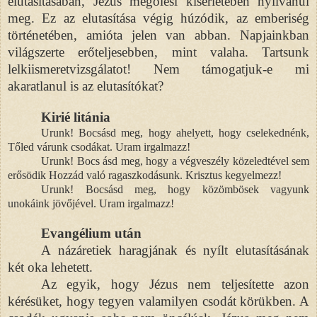
elutasításában, Jézus megölési kísérletében nyilvánul
meg. Ez az elutasítása végig húzódik, az emberiség
történetében, amióta jelen van abban. Napjainkban
világszerte erőteljesebben, mint valaha. Tartsunk
lelkiismeretvizsgálatot! Nem támogatjuk-e mi
akaratlanul is az elutasítókat?
Kirié litánia
Urunk! Bocsásd meg, hogy ahelyett, hogy cselekednénk,
Tőled várunk csodákat. Uram irgalmazz!
Urunk! Bocs ásd meg, hogy a végveszély közeledtével sem
erősödik Hozzád való ragaszkodásunk. Krisztus kegyelmezz!
Urunk! Bocsásd meg, hogy közömbösek vagyunk
unokáink jövőjével. Uram irgalmazz!
Evangélium után
A názáretiek haragjának és nyílt elutasításának
két oka lehetett.
Az egyik, hogy Jézus nem teljesítette azon
kérésüket, hogy tegyen valamilyen csodát körükben. A