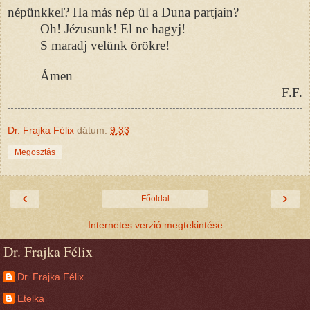
népünkkel? Ha más nép ül a Duna partjain?
Oh! Jézusunk! El ne hagyj!
S maradj velünk örökre!
Ámen
F.F.
Dr. Frajka Félix
dátum:
9:33
Megosztás
‹
›
Főoldal
Internetes verzió megtekintése
Dr. Frajka Félix
Dr. Frajka Félix
Etelka