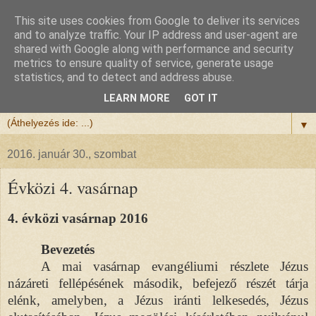
This site uses cookies from Google to deliver its services
Félix atya
and to analyze traffic. Your IP address and user-agent are
shared with Google along with performance and security
metrics to ensure quality of service, generate usage
Szeretettel köszöntöm a honlapomra ellátogatót.
statistics, and to detect and address abuse.
Isten hozta!
LEARN MORE
GOT IT
▼
2016. január 30., szombat
Évközi 4. vasárnap
4. évközi vasárnap 2016
Bevezetés
A mai vasárnap evangéliumi részlete Jézus
názáreti fellépésének második, befejező részét tárja
elénk, amelyben, a Jézus iránti lelkesedés, Jézus