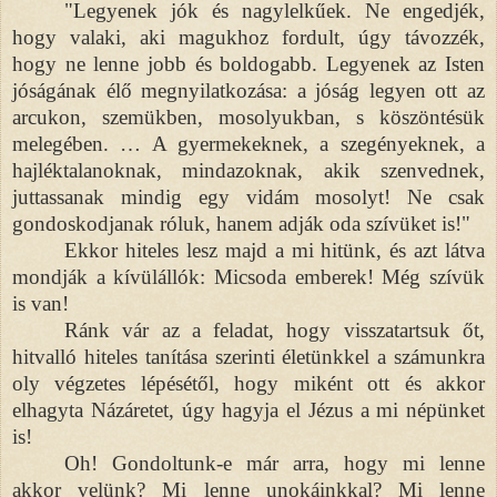
"Legyenek jók és nagylelkűek. Ne engedjék,
hogy valaki, aki magukhoz fordult, úgy távozzék,
hogy ne lenne jobb és boldogabb. Legyenek az Isten
jóságának élő megnyilatkozása: a jóság legyen ott az
arcukon, szemükben, mosolyukban, s köszöntésük
melegében. … A gyermekeknek, a szegényeknek, a
hajléktalanoknak, mindazoknak, akik szenvednek,
juttassanak mindig egy vidám mosolyt! Ne csak
gondoskodjanak róluk, hanem adják oda szívüket is!"
Ekkor hiteles lesz majd a mi hitünk, és azt látva
mondják a kívülállók: Micsoda emberek! Még szívük
is van!
Ránk vár az a feladat, hogy visszatartsuk őt,
hitvalló hiteles tanítása szerinti életünkkel a számunkra
oly végzetes lépésétől, hogy miként ott és akkor
elhagyta Názáretet, úgy hagyja el Jézus a mi népünket
is!
Oh! Gondoltunk-e már arra, hogy mi lenne
akkor velünk? Mi lenne unokáinkkal? Mi lenne