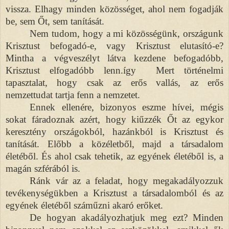
vissza. Elhagy minden közösséget, ahol nem fogadják
be, sem Őt, sem tanítását.
Nem tudom, hogy a mi közösségünk, országunk
Krisztust befogadó-e, vagy Krisztust elutasító-e?
Mintha a végveszélyt látva kezdene befogadóbb,
Krisztust elfogadóbb lenn.így Mert történelmi
tapasztalat, hogy csak az erős vallás, az erős
nemzettudat tartja fenn a nemzetet.
Ennek ellenére, bizonyos eszme hívei, mégis
sokat fáradoznak azért, hogy kiűzzék Őt az egykor
keresztény országokból, hazánkból is Krisztust és
tanítását. Előbb a közéletből, majd a társadalom
életéből. És ahol csak tehetik, az egyének életéből is, a
magán szférából is.
Ránk vár az a feladat, hogy megakadályozzuk
tevékenységükben a Krisztust a társadalomból és az
egyének életéből száműzni akaró erőket.
De hogyan akadályozhatjuk meg ezt? Minden